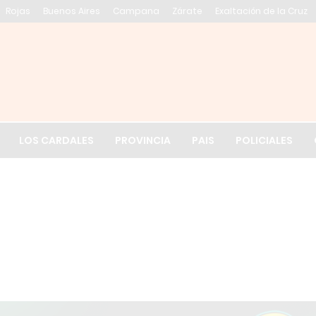
Rojas
Buenos Aires
Campana
Zárate
Exaltación de la Cruz
El tiempo en Exalt
LOS CARDALES
PROVINCIA
PAIS
POLICIALES