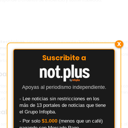
ponde a criterios de eficiencia y sustentabilidad.
itectónicas
, sectores especialmente diseñados para persona
X
almente vidriado
que articula vestuarios, gimnasio, salas médi
er piso incluye palcos VIP, cabinas de transmisión y áreas técn
Suscribite a
ticales de circulación independientes.
 para la comunidad
ías perimetrales, sumado a una fachada modular metálica c
Apoyas al periodismo independiente.
mático y eficiencia energética. Por la noche, el estadio se ilumi
sual con juegos de luces que lo destacan como ícono urbano.
- Lee noticias sin restricciones en los
más de 13 portales de noticias que tiene
cal
el Grupo Infopba.
$1.000
- Por solo
(menos que un café)
n a soñar en comunidad
”, afirmó el intendente
Javier Martínez
, al
pagando con Mercado Pago.