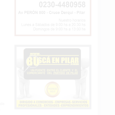
ede
s