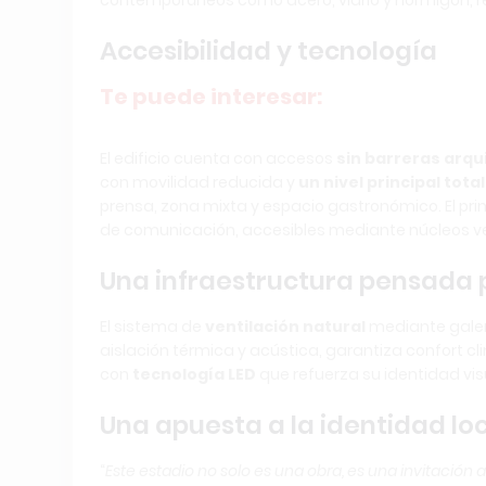
contemporáneos como acero, vidrio y hormigón, res
Accesibilidad y tecnología
Te puede interesar:
El edificio cuenta con accesos
sin barreras arqu
con movilidad reducida y
un nivel principal tot
prensa, zona mixta y espacio gastronómico. El prim
de comunicación, accesibles mediante núcleos ver
Una infraestructura pensada
El sistema de
ventilación natural
mediante galer
aislación térmica y acústica, garantiza confort cli
con
tecnología LED
que refuerza su identidad vi
Una apuesta a la identidad lo
“
Este estadio no solo es una obra, es una invitació