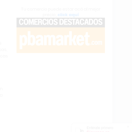
Tu comercio puede estar acá al mejor
precio,
click aquí
s
cas,
icas
on
na
×
Entérate primero
Síguenos en