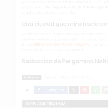
presentar el proyecto. La frase resume el espíritu 
proyección. El
Polideportivo Ciudad de Pergami
orgullo para toda la comunidad.
Una ciudad que mira hacia ad
En una época de fragmentación e incertidumbre, 
de lo colectivo
. En palabras del urbanismo clásico
Desde
PERGAMINONOTICIAS.COM.AR
entendemos 
una ciudad se piensa y se proyecta.
Redacción de Pergamino Notic
Categorias
Deportes
Pergamino
Política
Compartir
NOTICIAS EN TENDENCIA