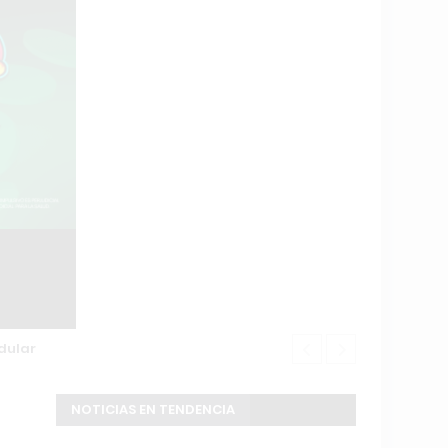
dular
Buscan a un 
NOTICIAS EN TENDENCIA