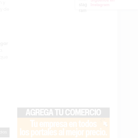
n y
Instagram
 y de
ugar
a.
 que
odas