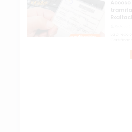
Acceso 
tramita
Exaltac
Redacción
La Direcci
Certificad