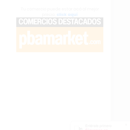
Tu comercio puede estar acá al mejor
precio,
click aquí
×
Entérate primero
Síguenos en