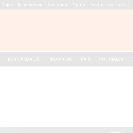
Rojas
Buenos Aires
Campana
Zárate
Exaltación de la Cruz
El tiempo en Exalt
LOS CARDALES
PROVINCIA
PAIS
POLICIALES