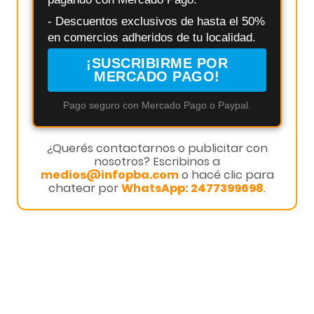
- Descuentos exclusivos de hasta el 50%
en comercios adheridos de tu localidad.
¡SUSCRIBIRME POR
MERCADO PAGO!
Pago seguro con Mercado Pago o Paypal.
¿Querés contactarnos o publicitar con
nosotros? Escribinos a
medios@infopba.com
o hacé clic para
chatear por
WhatsApp: 2477399698
.