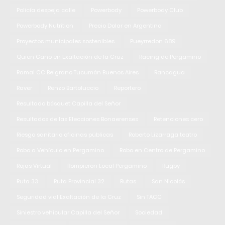
Policía despeja calle
Powerbody
Powerbody Club
Powerbody Nutrition
Precio Dolar en Argentina
Proyectos municipales sostenibles
Pueyrredon 689
Quien Gano en Exaltación de la Cruz
Racing de Pergamino
Ramal CC Belgrano Tucumán Buenos Aires
Rancagua
Raver
Renzo Bartoluccio
Reportero
Resultado básquet Capilla del Señor
Resultados de las Elecciones Bonaerenses
Retenciones cero
Riesgo sanitario oficinas públicas
Roberto Lizarraga teatro
Robo a Vehículo en Pergamino
Robo en Centro de Pergamino
Rojas Virtual
Rompieron Local Pergamino
Rugby
Ruta 33
Ruta Provincial 32
Rutas
San Nicolás
Seguridad vial Exaltación de la Cruz
Sin TACC
Siniestro vehicular Capilla del Señor
Sociedad