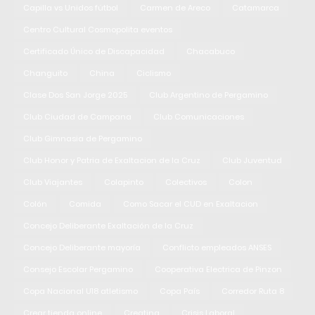
Capilla vs Unidos fútbol
Carmen de Areco
Catamarca
Centro Cultural Cosmopolita eventos
Certificado Único de Discapacidad
Chacabuco
Changuito
China
Ciclismo
Clase Dos San Jorge 2025
Club Argentino de Pergamino
Club Ciudad de Campana
Club Comunicaciones
Club Gimnasia de Pergamino
Club Honor y Patria de Exaltacion de la Cruz
Club Juventud
Club Viajantes
Colapinto
Colectivos
Colon
Colón
Comida
Como Sacar el CUD en Exaltacion
Concejo Deliberante Exaltación de la Cruz
Concejo Deliberante mayoría
Conflicto empleados ANSES
Consejo Escolar Pergamino
Cooperativa Electrica de Pinzon
Copa Nacional U18 atletismo
Copa País
Corredor Ruta 8
Crear tienda online
Creatina
Crisis Laboral