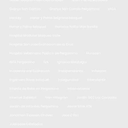
Gobernadores Provincias Unidas
Gran Premio Baradero
Granja San Camilo
Granja San Camilo Pergamino
HIGA
Hockey
Honor y Patria Belgrano básquet
Honor y Patria básquet
Horarios Nafta Más Barata
Hospital Modular bloqueo calle
Hospital San José Exaltación de la Cruz
Hospital Veterinario Público de Pergamino
Huracán
INTA Pergamino
IVA
Ignacio Maiztegui
Incidente vial Exaltación
Independiente
Inflación
Ingeniero Raver básquet
Inseguridad
Intendente
Intento de Robo en Pergamino
Internacional
Internet Satelital
Iván Villagran
Jardín 902 Los Cardales
Jardín de Infantes Pergamino
Javier Milei ATN
Jonathan Esteban Chávez
José C Paz
Jubilados Estafados