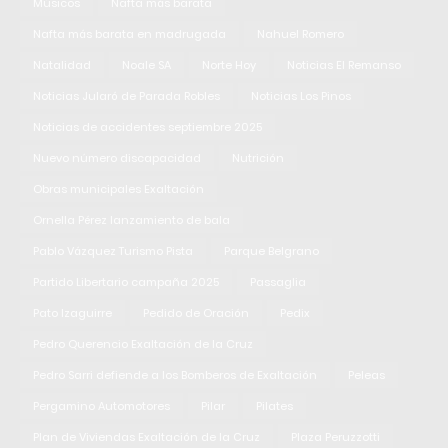
Músicos
Nafta más barata
Nafta más barata en madrugada
Nahuel Romero
Natalidad
Noale SA
Norte Hoy
Noticias El Remanso
Noticias Jularó de Parada Robles
Noticias Los Pinos
Noticias de accidentes septiembre 2025
Nuevo número discapacidad
Nutrición
Obras municipales Exaltación
Ornella Pérez lanzamiento de bala
Pablo Vázquez Turismo Pista
Parque Belgrano
Partido Libertario campaña 2025
Passaglia
Pato Izaguirre
Pedido de Oración
Pedix
Pedro Querencio Exaltación de la Cruz
Pedro Sarri defiende a los Bomberos de Exaltación
Peleas
Pergamino Automotores
Pilar
Pilates
Plan de Viviendas Exaltación de la Cruz
Plaza Peruzzotti