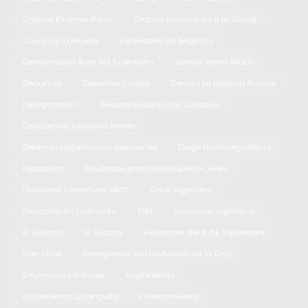
Cristina Kirchner Presa
Cristina Kirchner ira a la Cárcel
Curva de la Muerte
Defensores de Belgrano
Demarcación Ruta 192 Exaltación
Denisa Verón ANSES
Denuncia
Deportivo Capilla
Derrota La Libertad Avanza
Desaparecido
Desaparecido en Los Cardales
Descuentos jubilados trenes
Detenido Lagomarsino elecciones
Diego Nanni legislatura
Diputados
Diputados provinciales Buenos Aires
Divisiones Formativas ABZC
Dolar Argentina
Donación en Exaltación
ENA
Economía argentina
El Gaucho
El Socorro
Elecciones del 6 de Septiembre
Elon Musk
Emergencia vial Exaltación de la Cruz
Empleados Estatales
Empretienda
Empretienda Changuito
Entrenamiento