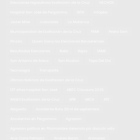
Elecciones legislativas Exaltación de la Cruz
HECHOS
Hospital San José de Pergamino
INTA
Infopba
Javier Milei
Judiciales
La Matanza
Municipalidad de Exaltación de la Cruz
PAMI
Pedro Sarri
Pinzón
Quien Gano las Elecciones Bonaerenses
Resultados Elecciones
Robo
Rojas
SAME
San Antonio de Areco
San Nicolas
Tapa Del Dia
Tecnología
Transporte
Últimas Noticias de Exaltación de la Cruz
137 años hospital San José
ABZC Clausura 2025
ANSES Exaltación de la Cruz
APB
ARCA
ATE
Abigeato
Accidente Ruta 39 14 de septiembre
Accidentes en Pergamino
Agresión
Agresión política en PilarHombre detenido por discutir voto
Ana Clara Petrosini
Andrea Baron
Animales