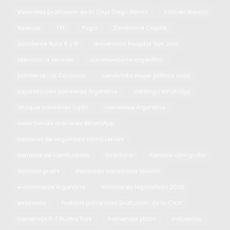
Viviendas Exaltacion de la Cruz Diego Nanni
Voto en Blanco
Vuelcos
YPF
Yoga
Zambrana Capilla
accidente Ruta 6 y 8
aniversario hospital San José
atención a vecinos
automovilismo argentino
bomberos Los Cardales
candidata mujer política local
capacitación bomberos Argentina
catálogo WhatsApp
choque camiones Luján
comercios Argentina
crear tienda online de WhatsApp
cámaras de seguridad barrio Lemee
derrame de combustible
directorio
dominio com gratis
dominio gratis
donación consorcios locales
e-commerce Argentina
elecciones legislativas 2025
empresas
festejos patronales Exaltación de la Cruz
homenaje 11-S Nueva York
homenaje piloto
industrias