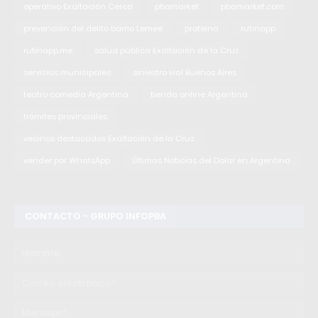
operativo Exaltación Cerca
pbamarket
pbamarket.com
prevención del delito barrio Lemee
proteina
rutinapp
rutinapp.me
salud pública Exaltación de la Cruz
servicios municipales
siniestro vial Buenos Aires
teatro comedia Argentina
tienda online Argentina
trámites provinciales
vecinos destacados Exaltación de la Cruz
vender por WhatsApp
Últimas Noticias del Dolar en Argentina
CONTACTO - GRUPO INFOPBA