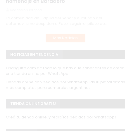
homenaje en Baradero
Redacción Infopba
La comunidad de Capilla del Señor y el mundo del
automovilismo despiden a Pato Izaguirre, piloto de…
Más Noticias
NOTICIAS EN TENDENCIA
Changuito.com.ar: todo lo que hay que saber antes de crear
una tienda online por WhatsApp
Tiendas online con pedidos por WhatsApp: las 10 plataformas
más completas para comercios argentinos
TIENDA ONLINE GRATIS!
Creá tu tienda online, y recibí los pedidos por Whatsapp!