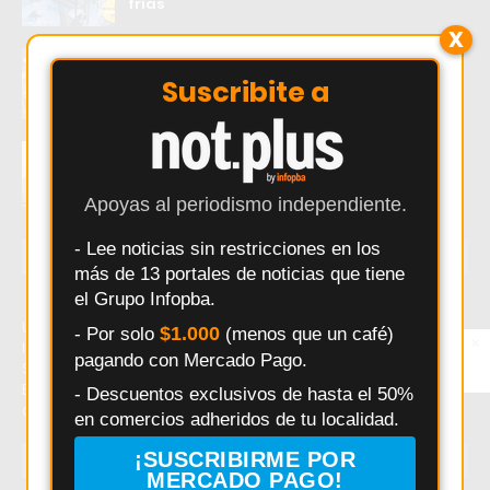
frías
X
Pergamino: Racing arranca la fase
decisiva del Torneo 5 Ligas con un desafío
Suscribite a
clave
Exaltación de la Cruz: Pedro Sarri defiende
a bomberos y enfermeros frente a críticas
Apoyas al periodismo independiente.
- Lee noticias sin restricciones en los
ÚLTIMAS NOTICIAS
más de 13 portales de noticias que tiene
el Grupo Infopba.
Último momento: Capilla del Señor despide a Pato
$1.000
- Por solo
(menos que un café)
×
Entérate primero
Izaguirre con homenaje en Baradero. Hoy: Capilla del
pagando con Mercado Pago.
Síguenos en
Señor despide a Pato Izaguirre con homenaje en
Instagram
Baradero. Noticias recientes sobre Capilla del Señor
- Descuentos exclusivos de hasta el 50%
despide a Pato Izaguirre con homenaje en Baradero.
en comercios adheridos de tu localidad.
¡SUSCRIBIRME POR
TEMAS EN TENDENCIA
MERCADO PAGO!