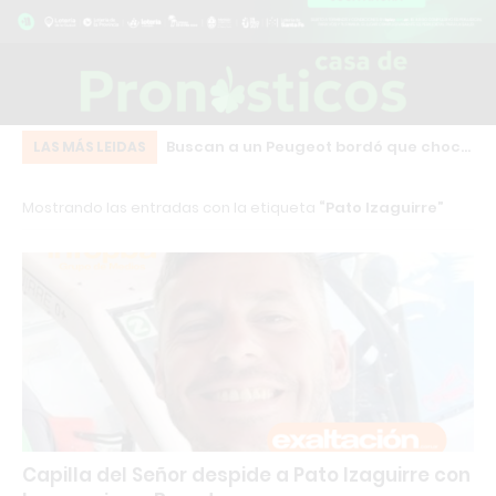
Cruz: una camioneta
Buscan a un Peugeot bordó que chocó
IN
LAS MÁS LEIDAS
da en plena calle
y se fugó en pleno centro de Los
qu
Mostrando las entradas con la etiqueta
Pato Izaguirre
l Modular
Cardales
en
Capilla del Señor despide a Pato Izaguirre con