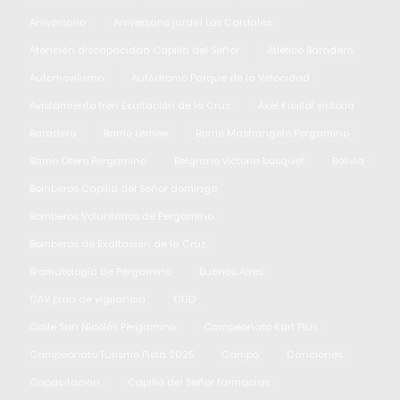
Aniversario
Aniversario jardín Los Cardales
Atención discapacidad Capilla del Señor
Atlético Baradero
Automovilismo
Autódromo Parque de la Velocidad
Avistamiento tren Exaltación de la Cruz
Axel Kicillof victoria
Baradero
Barrio Lemee
Barrio Mastrángelo Pergamino
Barrio Otero Pergamino
Belgrano victoria básquet
Bolivia
Bomberos Capilla del Señor domingo
Bomberos Voluntarios de Pergamino
Bomberos de Exaltación de la Cruz
Bromatología de Pergamino
Buenos Aires
CAV plan de vigilancia
CUD
Calle San Nicolás Pergamino
Campeonato Kart Plus
Campeonato Turismo Pista 2025
Campo
Canciones
Capacitación
Capilla del Señor farmacias