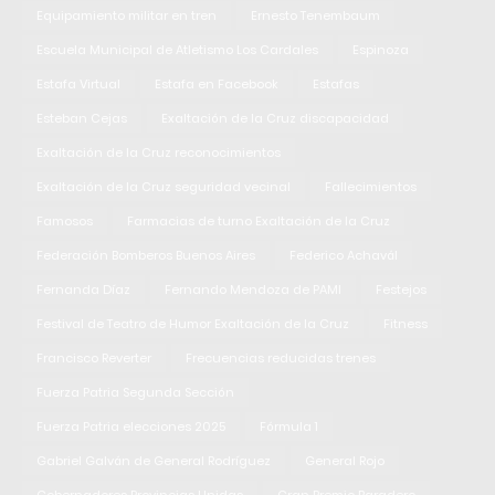
Equipamiento militar en tren
Ernesto Tenembaum
Escuela Municipal de Atletismo Los Cardales
Espinoza
Estafa Virtual
Estafa en Facebook
Estafas
Esteban Cejas
Exaltación de la Cruz discapacidad
Exaltación de la Cruz reconocimientos
Exaltación de la Cruz seguridad vecinal
Fallecimientos
Famosos
Farmacias de turno Exaltación de la Cruz
Federación Bomberos Buenos Aires
Federico Achavál
Fernanda Díaz
Fernando Mendoza de PAMI
Festejos
Festival de Teatro de Humor Exaltación de la Cruz
Fitness
Francisco Reverter
Frecuencias reducidas trenes
Fuerza Patria Segunda Sección
Fuerza Patria elecciones 2025
Fórmula 1
Gabriel Galván de General Rodríguez
General Rojo