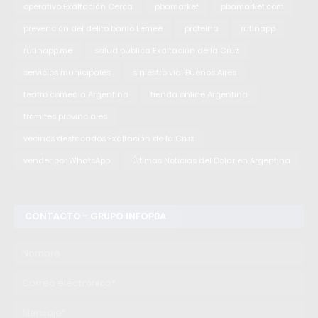
operativo Exaltación Cerca
pbamarket
pbamarket.com
prevención del delito barrio Lemee
proteina
rutinapp
rutinapp.me
salud pública Exaltación de la Cruz
servicios municipales
siniestro vial Buenos Aires
teatro comedia Argentina
tienda online Argentina
trámites provinciales
vecinos destacados Exaltación de la Cruz
vender por WhatsApp
Últimas Noticias del Dolar en Argentina
CONTACTO - GRUPO INFOPBA