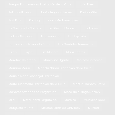
Juegos Bonaerenses Exaltación de la Cruz
Julia Riera
Juliano Almeida
Junín Bragado trenes
Karina Milei
Kart Plus
Karting
Kevin Medrano goles
La Casa de la Cultura
La Libertad Avanza
Ladrones
Ladrón Atrapado
Lagomarsino
Lali Espósito
Liga local de básquet Zárate
Los Cardales farmacias
Lujan
Luján
Lule Menem
Manzanares
Marafioti Belgrano
Marcelino Ugarte
Marcos Gorbaran
Mariano Mauri
Mariela Nanni Exaltación de la Cruz
Mariela Nanni concejal Exaltación
Marta Chamorro Exaltación de la Cruz
Mazzini Honor y Patria
Menores Armados en Pergamino
Mesa de diálogo Nación
Milei
Motel Indra Pergamino
Moteles
Municipalidad
Murguero triunfo
Máximo Salas de Chivilcoy
Música