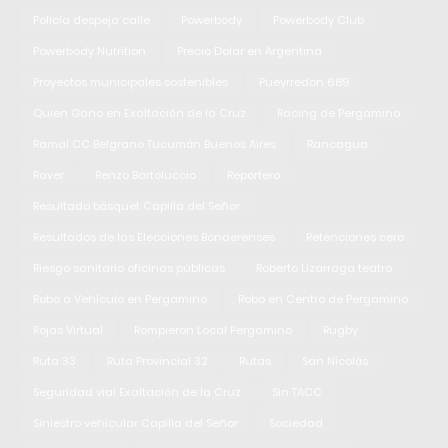
Policía despeja calle
Powerbody
Powerbody Club
Powerbody Nutrition
Precio Dolar en Argentina
Proyectos municipales sostenibles
Pueyrredon 689
Quien Gano en Exaltación de la Cruz
Racing de Pergamino
Ramal CC Belgrano Tucumán Buenos Aires
Rancagua
Raver
Renzo Bartoluccio
Reportero
Resultado básquet Capilla del Señor
Resultados de las Elecciones Bonaerenses
Retenciones cero
Riesgo sanitario oficinas públicas
Roberto Lizarraga teatro
Robo a Vehículo en Pergamino
Robo en Centro de Pergamino
Rojas Virtual
Rompieron Local Pergamino
Rugby
Ruta 33
Ruta Provincial 32
Rutas
San Nicolás
Seguridad vial Exaltación de la Cruz
Sin TACC
Siniestro vehicular Capilla del Señor
Sociedad