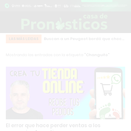
n bebedero térmico
Buscan a un Peugeot bordó que chocó
Fu
LAS MÁS LEIDAS
gelamiento del agua
y se fugó en pleno centro de Los
in
Mostrando las entradas con la etiqueta
Changuito
Cardales
se
El error que hace perder ventas a los