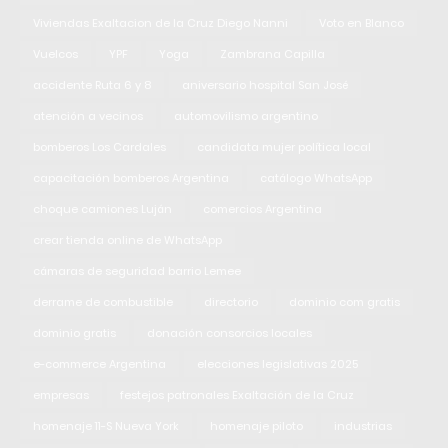
Viviendas Exaltacion de la Cruz Diego Nanni
Voto en Blanco
Vuelcos
YPF
Yoga
Zambrana Capilla
accidente Ruta 6 y 8
aniversario hospital San José
atención a vecinos
automovilismo argentino
bomberos Los Cardales
candidata mujer política local
capacitación bomberos Argentina
catálogo WhatsApp
choque camiones Luján
comercios Argentina
crear tienda online de WhatsApp
cámaras de seguridad barrio Lemee
derrame de combustible
directorio
dominio com gratis
dominio gratis
donación consorcios locales
e-commerce Argentina
elecciones legislativas 2025
empresas
festejos patronales Exaltación de la Cruz
homenaje 11-S Nueva York
homenaje piloto
industrias