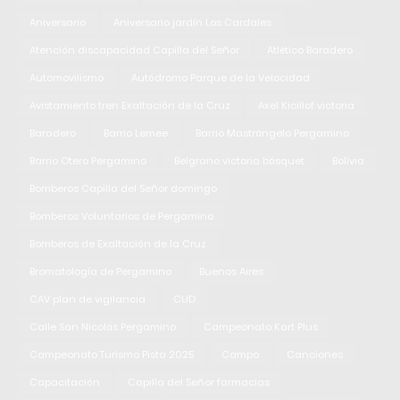
Aniversario
Aniversario jardín Los Cardales
Atención discapacidad Capilla del Señor
Atlético Baradero
Automovilismo
Autódromo Parque de la Velocidad
Avistamiento tren Exaltación de la Cruz
Axel Kicillof victoria
Baradero
Barrio Lemee
Barrio Mastrángelo Pergamino
Barrio Otero Pergamino
Belgrano victoria básquet
Bolivia
Bomberos Capilla del Señor domingo
Bomberos Voluntarios de Pergamino
Bomberos de Exaltación de la Cruz
Bromatología de Pergamino
Buenos Aires
CAV plan de vigilancia
CUD
Calle San Nicolás Pergamino
Campeonato Kart Plus
Campeonato Turismo Pista 2025
Campo
Canciones
Capacitación
Capilla del Señor farmacias