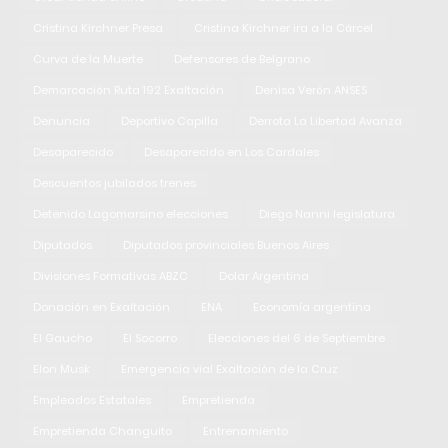
Cristina Kirchner Presa
Cristina Kirchner ira a la Cárcel
Curva de la Muerte
Defensores de Belgrano
Demarcación Ruta 192 Exaltación
Denisa Verón ANSES
Denuncia
Deportivo Capilla
Derrota La Libertad Avanza
Desaparecido
Desaparecido en Los Cardales
Descuentos jubilados trenes
Detenido Lagomarsino elecciones
Diego Nanni legislatura
Diputados
Diputados provinciales Buenos Aires
Divisiones Formativas ABZC
Dolar Argentina
Donación en Exaltación
ENA
Economía argentina
El Gaucho
El Socorro
Elecciones del 6 de Septiembre
Elon Musk
Emergencia vial Exaltación de la Cruz
Empleados Estatales
Empretienda
Empretienda Changuito
Entrenamiento