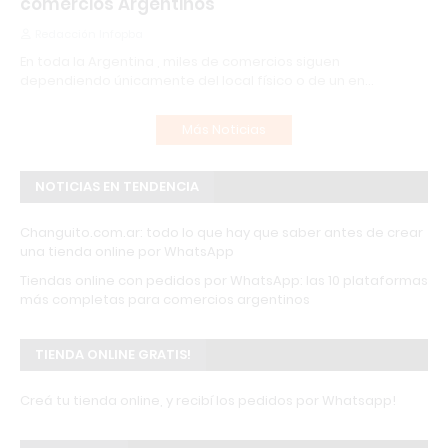
comercios Argentinos
Redacción Infopba
En toda la Argentina , miles de comercios siguen
dependiendo únicamente del local físico o de un en…
Más Noticias
NOTICIAS EN TENDENCIA
Changuito.com.ar: todo lo que hay que saber antes de crear
una tienda online por WhatsApp
Tiendas online con pedidos por WhatsApp: las 10 plataformas
más completas para comercios argentinos
TIENDA ONLINE GRATIS!
Creá tu tienda online, y recibí los pedidos por Whatsapp!