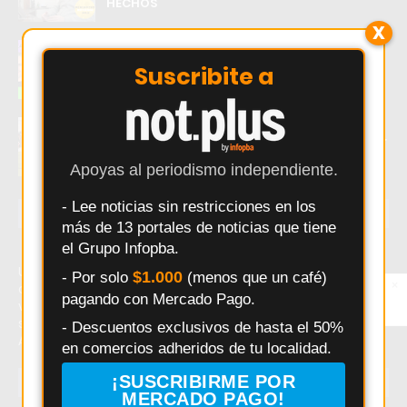
HECHOS
X
El error que hace perder ventas a los
comercios Argentinos
Suscribite a
Douglas Haig visita a Independiente de
Chivilcoy con la misión de mantenerse líder
Apoyas al periodismo independiente.
- Lee noticias sin restricciones en los
ÚLTIMAS NOTICIAS
más de 13 portales de noticias que tiene
el Grupo Infopba.
Último momento: El error que hace perder ventas a los
$1.000
- Por solo
(menos que un café)
×
Entérate primero
comercios Argentinos. Hoy: El error que hace perder
pagando con Mercado Pago.
Síguenos en
ventas a los comercios Argentinos. Noticias recientes
Instagram
sobre El error que hace perder ventas a los comercios
- Descuentos exclusivos de hasta el 50%
Argentinos.
en comercios adheridos de tu localidad.
¡SUSCRIBIRME POR
TEMAS EN TENDENCIA
MERCADO PAGO!