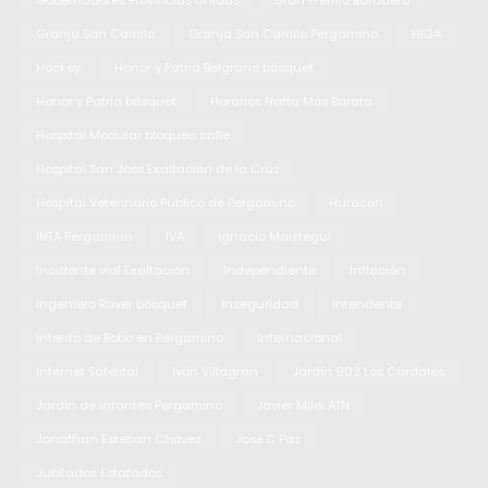
Gobernadores Provincias Unidas
Gran Premio Baradero
Granja San Camilo
Granja San Camilo Pergamino
HIGA
Hockey
Honor y Patria Belgrano básquet
Honor y Patria básquet
Horarios Nafta Más Barata
Hospital Modular bloqueo calle
Hospital San José Exaltación de la Cruz
Hospital Veterinario Público de Pergamino
Huracán
INTA Pergamino
IVA
Ignacio Maiztegui
Incidente vial Exaltación
Independiente
Inflación
Ingeniero Raver básquet
Inseguridad
Intendente
Intento de Robo en Pergamino
Internacional
Internet Satelital
Iván Villagran
Jardín 902 Los Cardales
Jardín de Infantes Pergamino
Javier Milei ATN
Jonathan Esteban Chávez
José C Paz
Jubilados Estafados