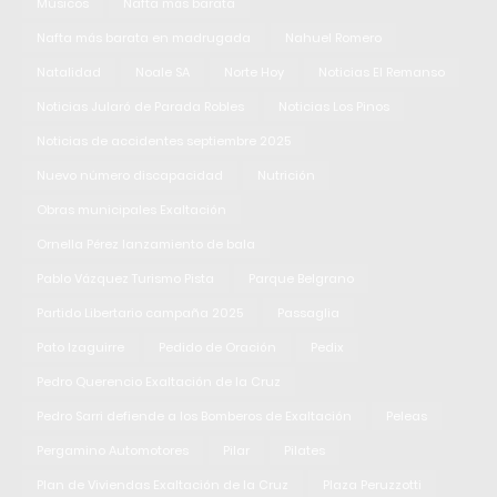
Músicos
Nafta más barata
Nafta más barata en madrugada
Nahuel Romero
Natalidad
Noale SA
Norte Hoy
Noticias El Remanso
Noticias Jularó de Parada Robles
Noticias Los Pinos
Noticias de accidentes septiembre 2025
Nuevo número discapacidad
Nutrición
Obras municipales Exaltación
Ornella Pérez lanzamiento de bala
Pablo Vázquez Turismo Pista
Parque Belgrano
Partido Libertario campaña 2025
Passaglia
Pato Izaguirre
Pedido de Oración
Pedix
Pedro Querencio Exaltación de la Cruz
Pedro Sarri defiende a los Bomberos de Exaltación
Peleas
Pergamino Automotores
Pilar
Pilates
Plan de Viviendas Exaltación de la Cruz
Plaza Peruzzotti