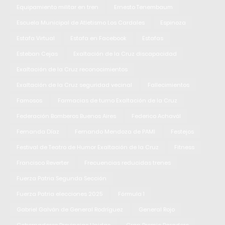
Equipamiento militar en tren
Ernesto Tenembaum
Escuela Municipal de Atletismo Los Cardales
Espinoza
Estafa Virtual
Estafa en Facebook
Estafas
Esteban Cejas
Exaltación de la Cruz discapacidad
Exaltación de la Cruz reconocimientos
Exaltación de la Cruz seguridad vecinal
Fallecimientos
Famosos
Farmacias de turno Exaltación de la Cruz
Federación Bomberos Buenos Aires
Federico Achavál
Fernanda Díaz
Fernando Mendoza de PAMI
Festejos
Festival de Teatro de Humor Exaltación de la Cruz
Fitness
Francisco Reverter
Frecuencias reducidas trenes
Fuerza Patria Segunda Sección
Fuerza Patria elecciones 2025
Fórmula 1
Gabriel Galván de General Rodríguez
General Rojo