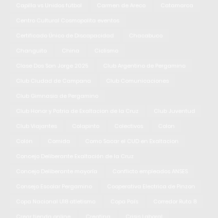
Capilla vs Unidos fútbol
Carmen de Areco
Catamarca
Centro Cultural Cosmopolita eventos
Certificado Único de Discapacidad
Chacabuco
Changuito
China
Ciclismo
Clase Dos San Jorge 2025
Club Argentino de Pergamino
Club Ciudad de Campana
Club Comunicaciones
Club Gimnasia de Pergamino
Club Honor y Patria de Exaltacion de la Cruz
Club Juventud
Club Viajantes
Colapinto
Colectivos
Colon
Colón
Comida
Como Sacar el CUD en Exaltacion
Concejo Deliberante Exaltación de la Cruz
Concejo Deliberante mayoría
Conflicto empleados ANSES
Consejo Escolar Pergamino
Cooperativa Electrica de Pinzon
Copa Nacional U18 atletismo
Copa País
Corredor Ruta 8
Crear tienda online
Creatina
Crisis Laboral