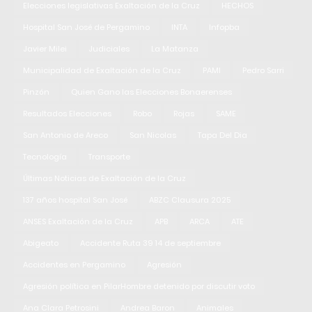
Elecciones legislativas Exaltación de la Cruz
HECHOS
Hospital San José de Pergamino
INTA
Infopba
Javier Milei
Judiciales
La Matanza
Municipalidad de Exaltación de la Cruz
PAMI
Pedro Sarri
Pinzón
Quien Gano las Elecciones Bonaerenses
Resultados Elecciones
Robo
Rojas
SAME
San Antonio de Areco
San Nicolas
Tapa Del Dia
Tecnología
Transporte
Últimas Noticias de Exaltación de la Cruz
137 años hospital San José
ABZC Clausura 2025
ANSES Exaltación de la Cruz
APB
ARCA
ATE
Abigeato
Accidente Ruta 39 14 de septiembre
Accidentes en Pergamino
Agresión
Agresión política en PilarHombre detenido por discutir voto
Ana Clara Petrosini
Andrea Baron
Animales