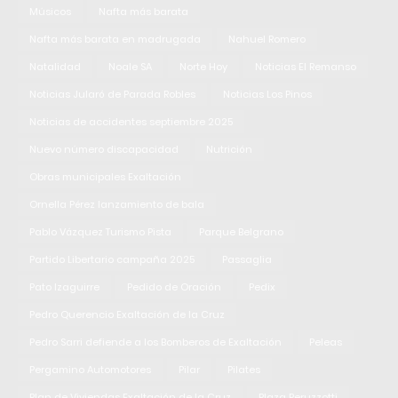
Músicos
Nafta más barata
Nafta más barata en madrugada
Nahuel Romero
Natalidad
Noale SA
Norte Hoy
Noticias El Remanso
Noticias Jularó de Parada Robles
Noticias Los Pinos
Noticias de accidentes septiembre 2025
Nuevo número discapacidad
Nutrición
Obras municipales Exaltación
Ornella Pérez lanzamiento de bala
Pablo Vázquez Turismo Pista
Parque Belgrano
Partido Libertario campaña 2025
Passaglia
Pato Izaguirre
Pedido de Oración
Pedix
Pedro Querencio Exaltación de la Cruz
Pedro Sarri defiende a los Bomberos de Exaltación
Peleas
Pergamino Automotores
Pilar
Pilates
Plan de Viviendas Exaltación de la Cruz
Plaza Peruzzotti