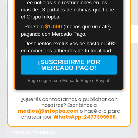
- Lee noticias sin restricciones en los
evita el congelamiento del agua en zonas
más de 13 portales de noticias que tiene
frías
el Grupo Infopba.
Pergamino: Racing arranca la fase
$1.000
- Por solo
(menos que un café)
×
Entérate primero
decisiva del Torneo 5 Ligas con un desafío
pagando con Mercado Pago.
Síguenos en
clave
Instagram
- Descuentos exclusivos de hasta el 50%
en comercios adheridos de tu localidad.
Exaltación de la Cruz: Pedro Sarri defiende
a bomberos y enfermeros frente a críticas
¡SUSCRIBIRME POR
MERCADO PAGO!
Pago seguro con Mercado Pago o Paypal.
ÚLTIMAS NOTICIAS
¿Querés contactarnos o publicitar con
Último momento: BBT Noticias - BBT - Exaltación de la
nosotros? Escribinos a
Cruz. Hoy: BBT Noticias - BBT - Exaltación de la Cruz.
medios@infopba.com
o hacé clic para
Noticias recientes sobre BBT Noticias - BBT - Exaltación de
chatear por
WhatsApp: 2477399698
.
la Cruz.
TEMAS EN TENDENCIA