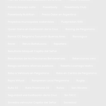
Policía despeja calle
Powerbody
Powerbody Club
Powerbody Nutrition
Precio Dolar en Argentina
Proyectos municipales sostenibles
Pueyrredon 689
Quien Gano en Exaltación de la Cruz
Racing de Pergamino
Ramal CC Belgrano Tucumán Buenos Aires
Rancagua
Raver
Renzo Bartoluccio
Reportero
Resultado básquet Capilla del Señor
Resultados de las Elecciones Bonaerenses
Retenciones cero
Riesgo sanitario oficinas públicas
Roberto Lizarraga teatro
Robo a Vehículo en Pergamino
Robo en Centro de Pergamino
Rojas Virtual
Rompieron Local Pergamino
Rugby
Ruta 33
Ruta Provincial 32
Rutas
San Nicolás
Seguridad vial Exaltación de la Cruz
Sin TACC
Siniestro vehicular Capilla del Señor
Sociedad