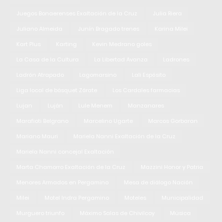
Juegos Bonaerenses Exaltación de la Cruz
Julia Riera
Juliano Almeida
Junín Bragado trenes
Karina Milei
Kart Plus
Karting
Kevin Medrano goles
La Casa de la Cultura
La Libertad Avanza
Ladrones
Ladrón Atrapado
Lagomarsino
Lali Espósito
Liga local de básquet Zárate
Los Cardales farmacias
Lujan
Luján
Lule Menem
Manzanares
Marafioti Belgrano
Marcelino Ugarte
Marcos Gorbaran
Mariano Mauri
Mariela Nanni Exaltación de la Cruz
Mariela Nanni concejal Exaltación
Marta Chamorro Exaltación de la Cruz
Mazzini Honor y Patria
Menores Armados en Pergamino
Mesa de diálogo Nación
Milei
Motel Indra Pergamino
Moteles
Municipalidad
Murguero triunfo
Máximo Salas de Chivilcoy
Música