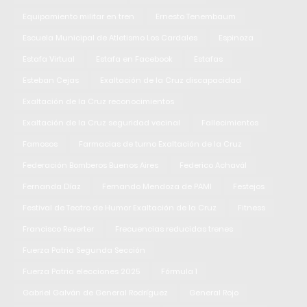
Equipamiento militar en tren
Ernesto Tenembaum
Escuela Municipal de Atletismo Los Cardales
Espinoza
Estafa Virtual
Estafa en Facebook
Estafas
Esteban Cejas
Exaltación de la Cruz discapacidad
Exaltación de la Cruz reconocimientos
Exaltación de la Cruz seguridad vecinal
Fallecimientos
Famosos
Farmacias de turno Exaltación de la Cruz
Federación Bomberos Buenos Aires
Federico Achavál
Fernanda Díaz
Fernando Mendoza de PAMI
Festejos
Festival de Teatro de Humor Exaltación de la Cruz
Fitness
Francisco Reverter
Frecuencias reducidas trenes
Fuerza Patria Segunda Sección
Fuerza Patria elecciones 2025
Fórmula 1
Gabriel Galván de General Rodríguez
General Rojo