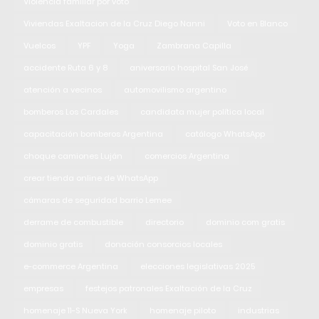
Violencia familiar por voto
Viviendas Exaltacion de la Cruz Diego Nanni
Voto en Blanco
Vuelcos
YPF
Yoga
Zambrana Capilla
accidente Ruta 6 y 8
aniversario hospital San José
atención a vecinos
automovilismo argentino
bomberos Los Cardales
candidata mujer política local
capacitación bomberos Argentina
catálogo WhatsApp
choque camiones Luján
comercios Argentina
crear tienda online de WhatsApp
cámaras de seguridad barrio Lemee
derrame de combustible
directorio
dominio com gratis
dominio gratis
donación consorcios locales
e-commerce Argentina
elecciones legislativas 2025
empresas
festejos patronales Exaltación de la Cruz
homenaje 11-S Nueva York
homenaje piloto
industrias