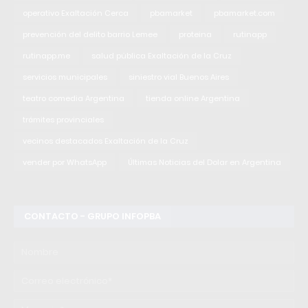
operativo Exaltación Cerca
pbamarket
pbamarket.com
prevención del delito barrio Lemee
proteina
rutinapp
rutinapp.me
salud pública Exaltación de la Cruz
servicios municipales
siniestro vial Buenos Aires
teatro comedia Argentina
tienda online Argentina
trámites provinciales
vecinos destacados Exaltación de la Cruz
vender por WhatsApp
Últimas Noticias del Dolar en Argentina
CONTACTO - GRUPO INFOPBA