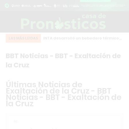
eot bordó que chocó
INTA desarrolló un bebedero térmico
Pe
LAS MÁS LEIDAS
o centro de Los
que evita el congelamiento del agua
de
BBT Noticias - BBT - Exaltación de
en zonas frías
de
la Cruz
Últimas Noticias de
Exaltación de la Cruz - BBT
Noticias - BBT - Exaltación de
la Cruz