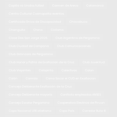
Capilla vs Unidos fútbol
Carmen de Areco
Catamarca
Centro Cultural Cosmopolita eventos
Certificado Único de Discapacidad
Chacabuco
Changuito
China
Ciclismo
Clase Dos San Jorge 2025
Club Argentino de Pergamino
Club Ciudad de Campana
Club Comunicaciones
Club Gimnasia de Pergamino
Club Honor y Patria de Exaltacion de la Cruz
Club Juventud
Club Viajantes
Colapinto
Colectivos
Colon
Colón
Comida
Como Sacar el CUD en Exaltacion
Concejo Deliberante Exaltación de la Cruz
Concejo Deliberante mayoría
Conflicto empleados ANSES
Consejo Escolar Pergamino
Cooperativa Electrica de Pinzon
Copa Nacional U18 atletismo
Copa País
Corredor Ruta 8