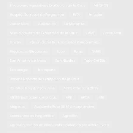
Elecciones legislativas Exaltación de la Cruz
HECHOS
Hospital San José de Pergamino
INTA
Infopba
Javier Milei
Judiciales
La Matanza
Municipalidad de Exaltación de la Cruz
PAMI
Pedro Sarri
Pinzón
Quien Gano las Elecciones Bonaerenses
Resultados Elecciones
Robo
Rojas
SAME
San Antonio de Areco
San Nicolas
Tapa Del Dia
Tecnología
Transporte
Últimas Noticias de Exaltación de la Cruz
137 años hospital San José
ABZC Clausura 2025
ANSES Exaltación de la Cruz
APB
ARCA
ATE
Abigeato
Accidente Ruta 39 14 de septiembre
Accidentes en Pergamino
Agresión
Agresión política en PilarHombre detenido por discutir voto