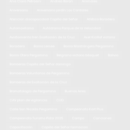
Ana Clara Petrosini
Andrea Baron
Animales
Aniversario
Aniversario jardín Los Cardales
Atención discapacidad Capilla del Señor
Atlético Baradero
Automovilismo
Autódromo Parque de la Velocidad
Avistamiento tren Exaltación de la Cruz
Axel Kicillof victoria
Baradero
Barrio Lemee
Barrio Mastrángelo Pergamino
Barrio Otero Pergamino
Belgrano victoria básquet
Bolivia
Bomberos Capilla del Señor domingo
Bomberos Voluntarios de Pergamino
Bomberos de Exaltación de la Cruz
Bromatología de Pergamino
Buenos Aires
CAV plan de vigilancia
CUD
Calle San Nicolás Pergamino
Campeonato Kart Plus
Campeonato Turismo Pista 2025
Campo
Canciones
Capacitación
Capilla del Señor farmacias