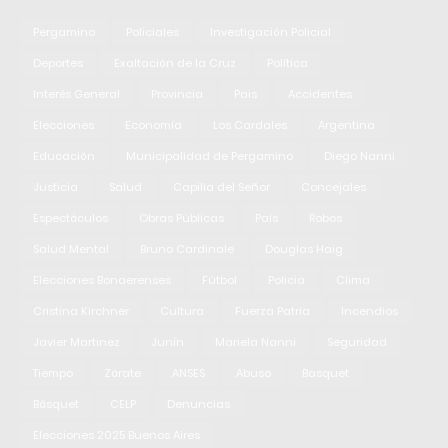
Pergamino
Policiales
Investigación Policial
Deportes
Exaltación de la Cruz
Política
Interés General
Provincia
Pais
Accidentes
Elecciones
Economía
Los Cardales
Argentina
Educación
Municipalidad de Pergamino
Diego Nanni
Justicia
Salud
Capilla del Señor
Concejales
Espectáculos
Obras Públicas
País
Robos
Salud Mental
Bruno Cardinale
Douglas Haig
Elecciones Bonaerenses
Fútbol
Policia
Clima
Cristina Kirchner
Cultura
Fuerza Patria
Incendios
Javier Martinez
Junín
Mariela Nanni
Seguridad
Tiempo
Zárate
ANSES
Abuso
Basquet
Básquet
CELP
Denuncias
Elecciones 2025 Buenos Aires