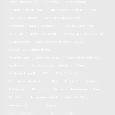
Crear tienda online
Creatina
Crisis Laboral
Cristina Kirchner Presa
Cristina Kirchner ira a la Cárcel
Curva de la Muerte
Defensores de Belgrano
Demarcación Ruta 192 Exaltación
Denisa Verón ANSES
Denuncia
Deportivo Capilla
Derrota La Libertad Avanza
Desaparecido
Desaparecido en Los Cardales
Descuentos jubilados trenes
Detenido Lagomarsino elecciones
Diego Nanni legislatura
Diputados
Diputados provinciales Buenos Aires
Divisiones Formativas ABZC
Dolar Argentina
Donación en Exaltación
ENA
Economía argentina
El Gaucho
El Socorro
Elecciones del 6 de Septiembre
Elon Musk
Emergencia vial Exaltación de la Cruz
Empleados Estatales
Empretienda
Empretienda Changuito
Entrenamiento