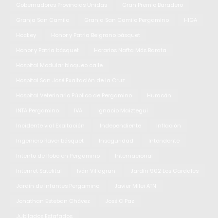
Gobernadores Provincias Unidas
Gran Premio Baradero
Granja San Camilo
Granja San Camilo Pergamino
HIGA
Hockey
Honor y Patria Belgrano básquet
Honor y Patria básquet
Horarios Nafta Más Barata
Hospital Modular bloqueo calle
Hospital San José Exaltación de la Cruz
Hospital Veterinario Público de Pergamino
Huracán
INTA Pergamino
IVA
Ignacio Maiztegui
Incidente vial Exaltación
Independiente
Inflación
Ingeniero Raver básquet
Inseguridad
Intendente
Intento de Robo en Pergamino
Internacional
Internet Satelital
Iván Villagran
Jardín 902 Los Cardales
Jardín de Infantes Pergamino
Javier Milei ATN
Jonathan Esteban Chávez
José C Paz
Jubilados Estafados