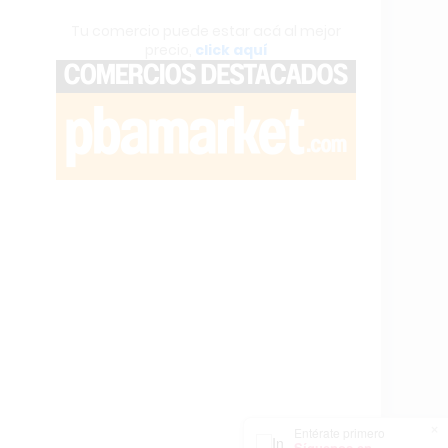
Tu comercio puede estar acá al mejor
precio,
click aquí
×
Entérate primero
Síguenos en