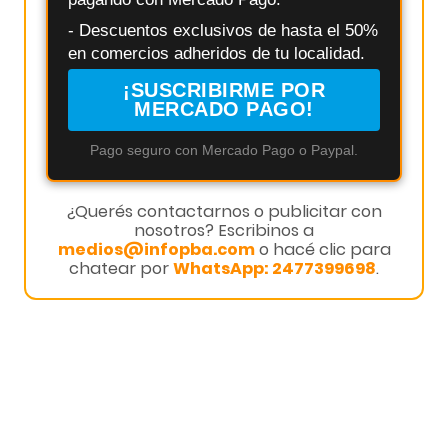
- Descuentos exclusivos de hasta el 50%
en comercios adheridos de tu localidad.
¡SUSCRIBIRME POR
MERCADO PAGO!
Pago seguro con Mercado Pago o Paypal.
¿Querés contactarnos o publicitar con
nosotros? Escribinos a
medios@infopba.com
o hacé clic para
chatear por
WhatsApp: 2477399698
.