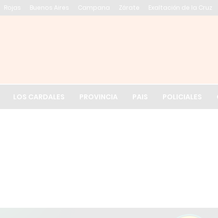
Rojas
Buenos Aires
Campana
Zárate
Exaltación de la Cruz
El tiempo en Exalt
LOS CARDALES
PROVINCIA
PAIS
POLICIALES