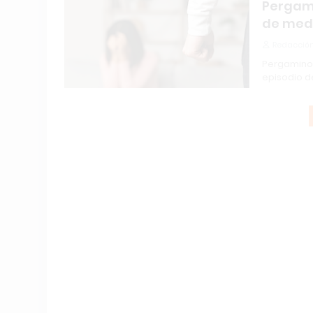
Pergami
de medi
Redacción
Pergamino 
episodio d