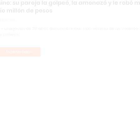
no: su pareja la golpeó, la amenazó y le robó 
o millón de pesos
 Infopba
– Una joven de 30 años denunció haber sido víctima de un violento
e violenci…
Más Noticias