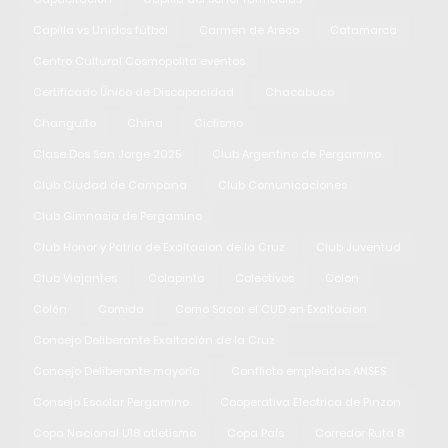
Capilla vs Unidos fútbol
Carmen de Areco
Catamarca
Centro Cultural Cosmopolita eventos
Certificado Único de Discapacidad
Chacabuco
Changuito
China
Ciclismo
Clase Dos San Jorge 2025
Club Argentino de Pergamino
Club Ciudad de Campana
Club Comunicaciones
Club Gimnasia de Pergamino
Club Honor y Patria de Exaltacion de la Cruz
Club Juventud
Club Viajantes
Colapinto
Colectivos
Colon
Colón
Comida
Como Sacar el CUD en Exaltacion
Concejo Deliberante Exaltación de la Cruz
Concejo Deliberante mayoría
Conflicto empleados ANSES
Consejo Escolar Pergamino
Cooperativa Electrica de Pinzon
Copa Nacional U18 atletismo
Copa País
Corredor Ruta 8