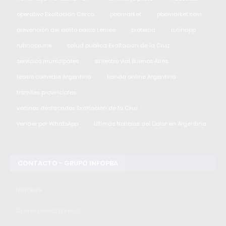
operativo Exaltación Cerca
pbamarket
pbamarket.com
prevención del delito barrio Lemee
proteina
rutinapp
rutinapp.me
salud pública Exaltación de la Cruz
servicios municipales
siniestro vial Buenos Aires
teatro comedia Argentina
tienda online Argentina
trámites provinciales
vecinos destacados Exaltación de la Cruz
vender por WhatsApp
Últimas Noticias del Dolar en Argentina
CONTACTO - GRUPO INFOPBA