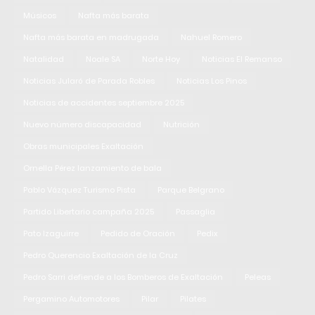
Músicos
Nafta más barata
Nafta más barata en madrugada
Nahuel Romero
Natalidad
Noale SA
Norte Hoy
Noticias El Remanso
Noticias Jularó de Parada Robles
Noticias Los Pinos
Noticias de accidentes septiembre 2025
Nuevo número discapacidad
Nutrición
Obras municipales Exaltación
Ornella Pérez lanzamiento de bala
Pablo Vázquez Turismo Pista
Parque Belgrano
Partido Libertario campaña 2025
Passaglia
Pato Izaguirre
Pedido de Oración
Pedix
Pedro Querencio Exaltación de la Cruz
Pedro Sarri defiende a los Bomberos de Exaltación
Peleas
Pergamino Automotores
Pilar
Pilates