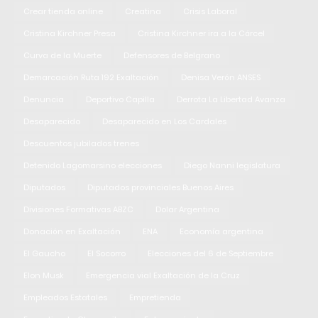
Crear tienda online
Creatina
Crisis Laboral
Cristina Kirchner Presa
Cristina Kirchner ira a la Cárcel
Curva de la Muerte
Defensores de Belgrano
Demarcación Ruta 192 Exaltación
Denisa Verón ANSES
Denuncia
Deportivo Capilla
Derrota La Libertad Avanza
Desaparecido
Desaparecido en Los Cardales
Descuentos jubilados trenes
Detenido Lagomarsino elecciones
Diego Nanni legislatura
Diputados
Diputados provinciales Buenos Aires
Divisiones Formativas ABZC
Dolar Argentina
Donación en Exaltación
ENA
Economía argentina
El Gaucho
El Socorro
Elecciones del 6 de Septiembre
Elon Musk
Emergencia vial Exaltación de la Cruz
Empleados Estatales
Empretienda