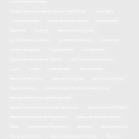
Jubilados Estafados
Juegos Bonaerenses Exaltación de la Cruz
Julia Riera
Juliano Almeida
Junín Bragado trenes
Karina Milei
Kart Plus
Karting
Kevin Medrano goles
La Casa de la Cultura
La Libertad Avanza
Ladrones
Ladrón Atrapado
Lagomarsino
Lali Espósito
Liga local de básquet Zárate
Los Cardales farmacias
Lujan
Luján
Lule Menem
Manzanares
Marafioti Belgrano
Marcelino Ugarte
Marcos Gorbaran
Mariano Mauri
Mariela Nanni Exaltación de la Cruz
Mariela Nanni concejal Exaltación
Marta Chamorro Exaltación de la Cruz
Mazzini Honor y Patria
Menores Armados en Pergamino
Mesa de diálogo Nación
Milei
Motel Indra Pergamino
Moteles
Municipalidad
Murguero triunfo
Máximo Salas de Chivilcoy
Música