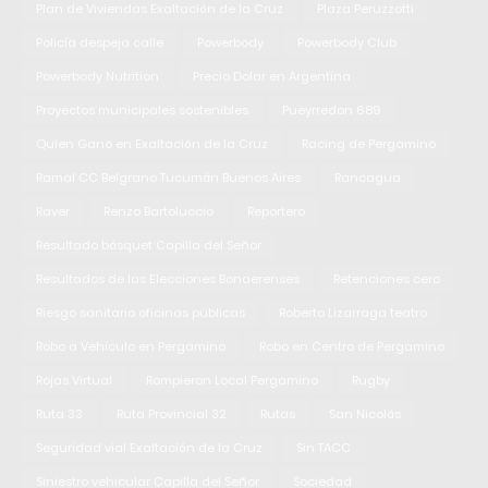
Plan de Viviendas Exaltación de la Cruz
Plaza Peruzzotti
Policía despeja calle
Powerbody
Powerbody Club
Powerbody Nutrition
Precio Dolar en Argentina
Proyectos municipales sostenibles
Pueyrredon 689
Quien Gano en Exaltación de la Cruz
Racing de Pergamino
Ramal CC Belgrano Tucumán Buenos Aires
Rancagua
Raver
Renzo Bartoluccio
Reportero
Resultado básquet Capilla del Señor
Resultados de las Elecciones Bonaerenses
Retenciones cero
Riesgo sanitario oficinas públicas
Roberto Lizarraga teatro
Robo a Vehículo en Pergamino
Robo en Centro de Pergamino
Rojas Virtual
Rompieron Local Pergamino
Rugby
Ruta 33
Ruta Provincial 32
Rutas
San Nicolás
Seguridad vial Exaltación de la Cruz
Sin TACC
Siniestro vehicular Capilla del Señor
Sociedad