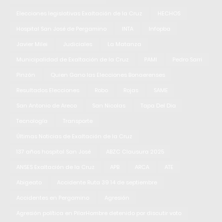
Elecciones legislativas Exaltación de la Cruz
HECHOS
Hospital San José de Pergamino
INTA
Infopba
Javier Milei
Judiciales
La Matanza
Municipalidad de Exaltación de la Cruz
PAMI
Pedro Sarri
Pinzón
Quien Gano las Elecciones Bonaerenses
Resultados Elecciones
Robo
Rojas
SAME
San Antonio de Areco
San Nicolas
Tapa Del Dia
Tecnología
Transporte
Últimas Noticias de Exaltación de la Cruz
137 años hospital San José
ABZC Clausura 2025
ANSES Exaltación de la Cruz
APB
ARCA
ATE
Abigeato
Accidente Ruta 39 14 de septiembre
Accidentes en Pergamino
Agresión
Agresión política en PilarHombre detenido por discutir voto