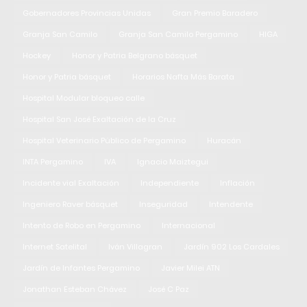
Gobernadores Provincias Unidas
Gran Premio Baradero
Granja San Camilo
Granja San Camilo Pergamino
HIGA
Hockey
Honor y Patria Belgrano básquet
Honor y Patria básquet
Horarios Nafta Más Barata
Hospital Modular bloqueo calle
Hospital San José Exaltación de la Cruz
Hospital Veterinario Público de Pergamino
Huracán
INTA Pergamino
IVA
Ignacio Maiztegui
Incidente vial Exaltación
Independiente
Inflación
Ingeniero Raver básquet
Inseguridad
Intendente
Intento de Robo en Pergamino
Internacional
Internet Satelital
Iván Villagran
Jardín 902 Los Cardales
Jardín de Infantes Pergamino
Javier Milei ATN
Jonathan Esteban Chávez
José C Paz