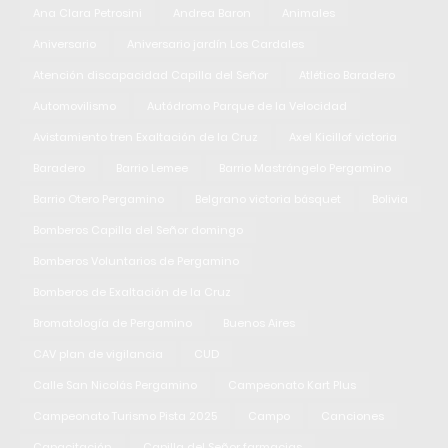
Ana Clara Petrosini
Andrea Baron
Animales
Aniversario
Aniversario jardín Los Cardales
Atención discapacidad Capilla del Señor
Atlético Baradero
Automovilismo
Autódromo Parque de la Velocidad
Avistamiento tren Exaltación de la Cruz
Axel Kicillof victoria
Baradero
Barrio Lemee
Barrio Mastrángelo Pergamino
Barrio Otero Pergamino
Belgrano victoria básquet
Bolivia
Bomberos Capilla del Señor domingo
Bomberos Voluntarios de Pergamino
Bomberos de Exaltación de la Cruz
Bromatología de Pergamino
Buenos Aires
CAV plan de vigilancia
CUD
Calle San Nicolás Pergamino
Campeonato Kart Plus
Campeonato Turismo Pista 2025
Campo
Canciones
Capacitación
Capilla del Señor farmacias