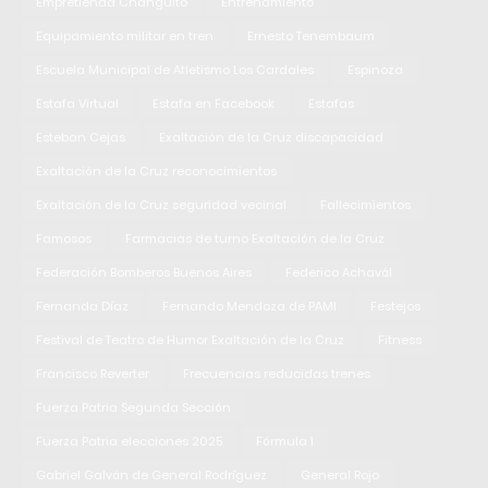
Empretienda Changuito
Entrenamiento
Equipamiento militar en tren
Ernesto Tenembaum
Escuela Municipal de Atletismo Los Cardales
Espinoza
Estafa Virtual
Estafa en Facebook
Estafas
Esteban Cejas
Exaltación de la Cruz discapacidad
Exaltación de la Cruz reconocimientos
Exaltación de la Cruz seguridad vecinal
Fallecimientos
Famosos
Farmacias de turno Exaltación de la Cruz
Federación Bomberos Buenos Aires
Federico Achavál
Fernanda Díaz
Fernando Mendoza de PAMI
Festejos
Festival de Teatro de Humor Exaltación de la Cruz
Fitness
Francisco Reverter
Frecuencias reducidas trenes
Fuerza Patria Segunda Sección
Fuerza Patria elecciones 2025
Fórmula 1
Gabriel Galván de General Rodríguez
General Rojo