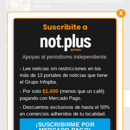
Martínez desafía a Milei y se suma al frente
HECHOS
X
El error que hace perder ventas a los
Suscribite a
comercios Argentinos
Douglas Haig visita a Independiente de
Chivilcoy con la misión de mantenerse líder
Apoyas al periodismo independiente.
- Lee noticias sin restricciones en los
ÚLTIMAS NOTICIAS
más de 13 portales de noticias que tiene
el Grupo Infopba.
$1.000
- Por solo
(menos que un café)
Último momento: Exaltación de la Cruz: farmacias de
×
Entérate primero
turno del 15 al 21 de septiembre. Hoy: Exaltación de la Cruz:
pagando con Mercado Pago.
Síguenos en
Instagram
farmacias de turno del 15 al 21 de septiembre. Noticias
- Descuentos exclusivos de hasta el 50%
recientes sobre Exaltación de la Cruz: farmacias de turno
en comercios adheridos de tu localidad.
del 15 al 21 de septiembre.
¡SUSCRIBIRME POR
TEMAS EN TENDENCIA