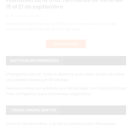
Exaltación de la Cruz: farmacias de turno del
15 al 21 de septiembre
Redacción Infopba
El Municipio de Exaltación de la Cruz informa el listado de
farmacias de turno del 15 al 21 de sept…
Más Noticias
NOTICIAS EN TENDENCIA
Changuito.com.ar: todo lo que hay que saber antes de crear
una tienda online por WhatsApp
Tiendas online con pedidos por WhatsApp: las 10 plataformas
más completas para comercios argentinos
TIENDA ONLINE GRATIS!
Creá tu tienda online, y recibí los pedidos por Whatsapp!