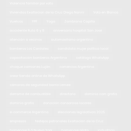
Violencia familiar por voto
Viviendas Exaltacion de la Cruz Diego Nanni
Voto en Blanco
Vuelcos
YPF
Yoga
Zambrana Capilla
accidente Ruta 6 y 8
aniversario hospital San José
atención a vecinos
automovilismo argentino
bomberos Los Cardales
candidata mujer política local
capacitación bomberos Argentina
catálogo WhatsApp
choque camiones Luján
comercios Argentina
crear tienda online de WhatsApp
cámaras de seguridad barrio Lemee
derrame de combustible
directorio
dominio com gratis
dominio gratis
donación consorcios locales
e-commerce Argentina
elecciones legislativas 2025
empresas
festejos patronales Exaltación de la Cruz
homenaje 11-S Nueva York
homenaje piloto
industrias