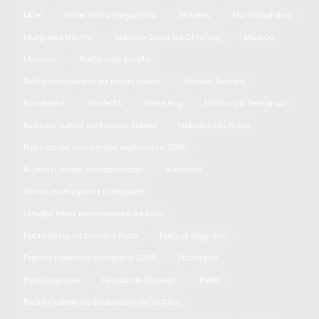
Milei
Motel Indra Pergamino
Moteles
Municipalidad
Murguero triunfo
Máximo Salas de Chivilcoy
Música
Músicos
Nafta más barata
Nafta más barata en madrugada
Nahuel Romero
Natalidad
Noale SA
Norte Hoy
Noticias El Remanso
Noticias Jularó de Parada Robles
Noticias Los Pinos
Noticias de accidentes septiembre 2025
Nuevo número discapacidad
Nutrición
Obras municipales Exaltación
Ornella Pérez lanzamiento de bala
Pablo Vázquez Turismo Pista
Parque Belgrano
Partido Libertario campaña 2025
Passaglia
Pato Izaguirre
Pedido de Oración
Pedix
Pedro Querencio Exaltación de la Cruz