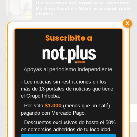
Fuerte ruptura en Pergamino: el intendente
Martínez desafía a Milei y se suma al frente
HECHOS
X
El error que hace perder ventas a los
comercios Argentinos
Suscribite a
Douglas Haig visita a Independiente de
Chivilcoy con la misión de mantenerse líder
Apoyas al periodismo independiente.
- Lee noticias sin restricciones en los
ÚLTIMAS NOTICIAS
más de 13 portales de noticias que tiene
el Grupo Infopba.
Último momento: Informe de Tenembaum expone
$1.000
- Por solo
(menos que un café)
×
Entérate primero
presunta red de ñoquis de La Libertad Avanza en Carmen
pagando con Mercado Pago.
Síguenos en
de Areco. Hoy: Informe de Tenembaum expone presunta
Instagram
red de ñoquis de La Libertad Avanza en Carmen de Areco.
- Descuentos exclusivos de hasta el 50%
Noticias recientes sobre Informe de Tenembaum expone
en comercios adheridos de tu localidad.
presunta red de ñoquis de La Libertad Avanza en Carmen