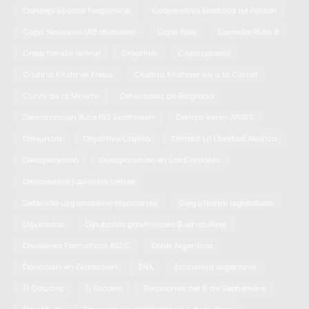
Consejo Escolar Pergamino
Cooperativa Electrica de Pinzon
Copa Nacional U18 atletismo
Copa País
Corredor Ruta 8
Crear tienda online
Creatina
Crisis Laboral
Cristina Kirchner Presa
Cristina Kirchner ira a la Cárcel
Curva de la Muerte
Defensores de Belgrano
Demarcación Ruta 192 Exaltación
Denisa Verón ANSES
Denuncia
Deportivo Capilla
Derrota La Libertad Avanza
Desaparecido
Desaparecido en Los Cardales
Descuentos jubilados trenes
Detenido Lagomarsino elecciones
Diego Nanni legislatura
Diputados
Diputados provinciales Buenos Aires
Divisiones Formativas ABZC
Dolar Argentina
Donación en Exaltación
ENA
Economía argentina
El Gaucho
El Socorro
Elecciones del 6 de Septiembre