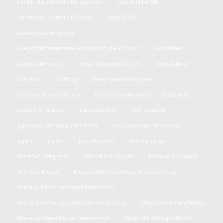
Jardín de Infantes Pergamino
Javier Milei ATN
Jonathan Esteban Chávez
José C Paz
Jubilados Estafados
Juegos Bonaerenses Exaltación de la Cruz
Julia Riera
Juliano Almeida
Junín Bragado trenes
Karina Milei
Kart Plus
Karting
Kevin Medrano goles
La Casa de la Cultura
La Libertad Avanza
Ladrones
Ladrón Atrapado
Lagomarsino
Lali Espósito
Liga local de básquet Zárate
Los Cardales farmacias
Lujan
Luján
Lule Menem
Manzanares
Marafioti Belgrano
Marcelino Ugarte
Marcos Gorbaran
Mariano Mauri
Mariela Nanni Exaltación de la Cruz
Mariela Nanni concejal Exaltación
Marta Chamorro Exaltación de la Cruz
Mazzini Honor y Patria
Menores Armados en Pergamino
Mesa de diálogo Nación