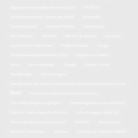
Seguridad vial Exaltación de la Cruz
Sin TACC
Siniestro vehicular Capilla del Señor
Sociedad
Sociedad Rural
Soledad Peralta
Solidaridad
Star Nutrition
Starlink
Starlink en Bolivia
Suicidios
Suplementos Deportivos
TC Bonaerense
Tango
Tarifas trenes Buenos Aires 2025
Tarjetas de Crédito
Tenis
Tenis de Mesa
Thiago
Tienda Online
Tiendanube
Torneo 5 Ligas
Torneo local San Antonio de ArecoResultados fútbol Exaltación de
la Cruz
Torres
Transporte militar ferroviario Argentina
Tren militar Belgrano Cargas
Trenes Argentinos Mar del Plata
Tránsito interrumpido Exaltación
Tránsito seguro Ruta 192
Turnos de farmacia septiembre
UNNOBA
Vacaciones
Valentin Zanchetta
Vecinos
Vecinos sin atención ANSES