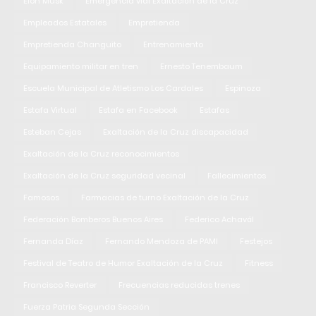
Elon Musk
Emergencia vial Exaltación de la Cruz
Empleados Estatales
Empretienda
Empretienda Changuito
Entrenamiento
Equipamiento militar en tren
Ernesto Tenembaum
Escuela Municipal de Atletismo Los Cardales
Espinoza
Estafa Virtual
Estafa en Facebook
Estafas
Esteban Cejas
Exaltación de la Cruz discapacidad
Exaltación de la Cruz reconocimientos
Exaltación de la Cruz seguridad vecinal
Fallecimientos
Famosos
Farmacias de turno Exaltación de la Cruz
Federación Bomberos Buenos Aires
Federico Achavál
Fernanda Díaz
Fernando Mendoza de PAMI
Festejos
Festival de Teatro de Humor Exaltación de la Cruz
Fitness
Francisco Reverter
Frecuencias reducidas trenes
Fuerza Patria Segunda Sección