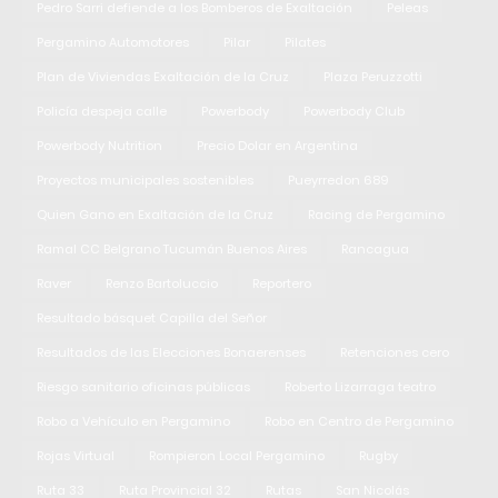
Pedro Sarri defiende a los Bomberos de Exaltación
Peleas
Pergamino Automotores
Pilar
Pilates
Plan de Viviendas Exaltación de la Cruz
Plaza Peruzzotti
Policía despeja calle
Powerbody
Powerbody Club
Powerbody Nutrition
Precio Dolar en Argentina
Proyectos municipales sostenibles
Pueyrredon 689
Quien Gano en Exaltación de la Cruz
Racing de Pergamino
Ramal CC Belgrano Tucumán Buenos Aires
Rancagua
Raver
Renzo Bartoluccio
Reportero
Resultado básquet Capilla del Señor
Resultados de las Elecciones Bonaerenses
Retenciones cero
Riesgo sanitario oficinas públicas
Roberto Lizarraga teatro
Robo a Vehículo en Pergamino
Robo en Centro de Pergamino
Rojas Virtual
Rompieron Local Pergamino
Rugby
Ruta 33
Ruta Provincial 32
Rutas
San Nicolás