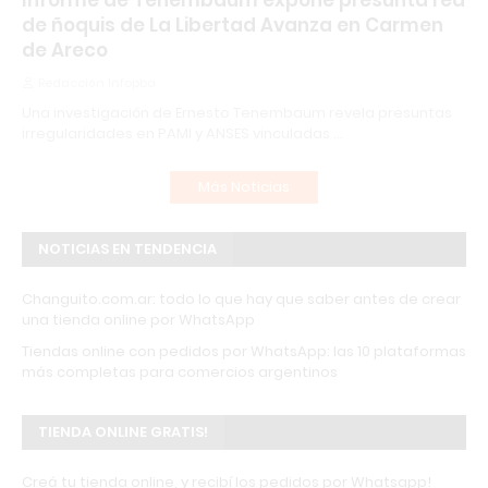
Informe de Tenembaum expone presunta red
de ñoquis de La Libertad Avanza en Carmen
de Areco
Redacción Infopba
Una investigación de Ernesto Tenembaum revela presuntas
irregularidades en PAMI y ANSES vinculadas …
Más Noticias
NOTICIAS EN TENDENCIA
Changuito.com.ar: todo lo que hay que saber antes de crear
una tienda online por WhatsApp
Tiendas online con pedidos por WhatsApp: las 10 plataformas
más completas para comercios argentinos
TIENDA ONLINE GRATIS!
Creá tu tienda online, y recibí los pedidos por Whatsapp!