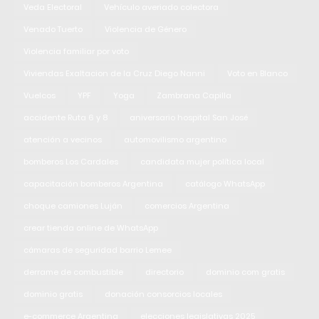
Veda Electoral
Vehículo averiado colectora
Venado Tuerto
Violencia de Género
Violencia familiar por voto
Viviendas Exaltacion de la Cruz Diego Nanni
Voto en Blanco
Vuelcos
YPF
Yoga
Zambrana Capilla
accidente Ruta 6 y 8
aniversario hospital San José
atención a vecinos
automovilismo argentino
bomberos Los Cardales
candidata mujer política local
capacitación bomberos Argentina
catálogo WhatsApp
choque camiones Luján
comercios Argentina
crear tienda online de WhatsApp
cámaras de seguridad barrio Lemee
derrame de combustible
directorio
dominio com gratis
dominio gratis
donación consorcios locales
e-commerce Argentina
elecciones legislativas 2025