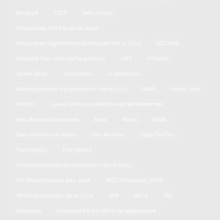
Básquet
CELP
Denuncias
Elecciones 2025 Buenos Aires
Elecciones legislativas Exaltación de la Cruz
HECHOS
Hospital San José de Pergamino
INTA
Infopba
Javier Milei
Judiciales
La Matanza
Municipalidad de Exaltación de la Cruz
PAMI
Pedro Sarri
Pinzón
Quien Gano las Elecciones Bonaerenses
Resultados Elecciones
Robo
Rojas
SAME
San Antonio de Areco
San Nicolas
Tapa Del Dia
Tecnología
Transporte
Últimas Noticias de Exaltación de la Cruz
137 años hospital San José
ABZC Clausura 2025
ANSES Exaltación de la Cruz
APB
ARCA
ATE
Abigeato
Accidente Ruta 39 14 de septiembre