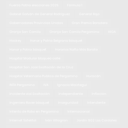
Fuerza Patria elecciones 2025
Fórmula 1
Gabriel Galván de General Rodríguez
General Rojo
Gobernadores Provincias Unidas
Gran Premio Baradero
Granja San Camilo
Granja San Camilo Pergamino
HIGA
Hockey
Honor y Patria Belgrano básquet
Honor y Patria básquet
Horarios Nafta Más Barata
Hospital Modular bloqueo calle
Hospital San José Exaltación de la Cruz
Hospital Veterinario Público de Pergamino
Huracán
INTA Pergamino
IVA
Ignacio Maiztegui
Incidente vial Exaltación
Independiente
Inflación
Ingeniero Raver básquet
Inseguridad
Intendente
Intento de Robo en Pergamino
Internacional
Internet Satelital
Iván Villagran
Jardín 902 Los Cardales