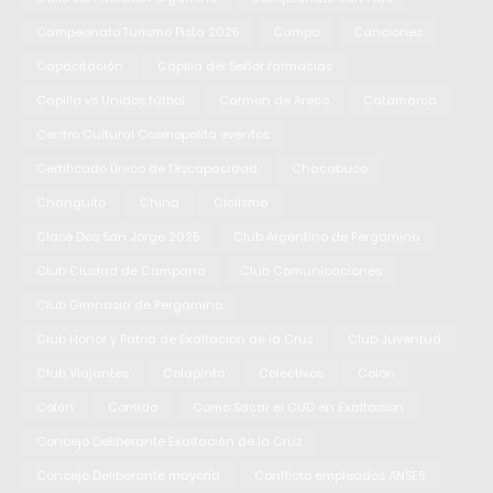
Campeonato Turismo Pista 2025
Campo
Canciones
Capacitación
Capilla del Señor farmacias
Capilla vs Unidos fútbol
Carmen de Areco
Catamarca
Centro Cultural Cosmopolita eventos
Certificado Único de Discapacidad
Chacabuco
Changuito
China
Ciclismo
Clase Dos San Jorge 2025
Club Argentino de Pergamino
Club Ciudad de Campana
Club Comunicaciones
Club Gimnasia de Pergamino
Club Honor y Patria de Exaltacion de la Cruz
Club Juventud
Club Viajantes
Colapinto
Colectivos
Colon
Colón
Comida
Como Sacar el CUD en Exaltacion
Concejo Deliberante Exaltación de la Cruz
Concejo Deliberante mayoría
Conflicto empleados ANSES