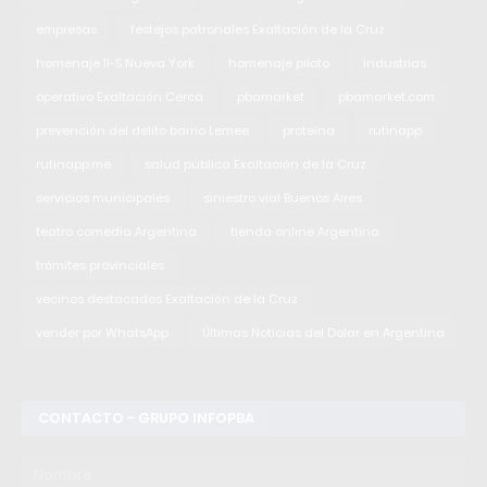
empresas
festejos patronales Exaltación de la Cruz
homenaje 11-S Nueva York
homenaje piloto
industrias
operativo Exaltación Cerca
pbamarket
pbamarket.com
prevención del delito barrio Lemee
proteina
rutinapp
rutinapp.me
salud pública Exaltación de la Cruz
servicios municipales
siniestro vial Buenos Aires
teatro comedia Argentina
tienda online Argentina
trámites provinciales
vecinos destacados Exaltación de la Cruz
vender por WhatsApp
Últimas Noticias del Dolar en Argentina
CONTACTO - GRUPO INFOPBA