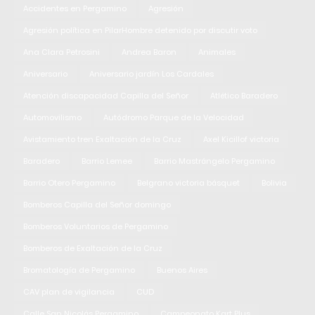
Accidentes en Pergamino
Agresión
Agresión política en PilarHombre detenido por discutir voto
Ana Clara Petrosini
Andrea Baron
Animales
Aniversario
Aniversario jardín Los Cardales
Atención discapacidad Capilla del Señor
Atlético Baradero
Automovilismo
Autódromo Parque de la Velocidad
Avistamiento tren Exaltación de la Cruz
Axel Kicillof victoria
Baradero
Barrio Lemee
Barrio Mastrángelo Pergamino
Barrio Otero Pergamino
Belgrano victoria básquet
Bolivia
Bomberos Capilla del Señor domingo
Bomberos Voluntarios de Pergamino
Bomberos de Exaltación de la Cruz
Bromatología de Pergamino
Buenos Aires
CAV plan de vigilancia
CUD
Calle San Nicolás Pergamino
Campeonato Kart Plus