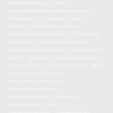
Accidentes en Pergamino
Agresión
Agresión política en PilarHombre detenido por discutir voto
Ana Clara Petrosini
Andrea Baron
Animales
Aniversario
Aniversario jardín Los Cardales
Atención discapacidad Capilla del Señor
Atlético Baradero
Automovilismo
Autódromo Parque de la Velocidad
Avistamiento tren Exaltación de la Cruz
Axel Kicillof victoria
Baradero
Barrio Lemee
Barrio Mastrángelo Pergamino
Barrio Otero Pergamino
Belgrano victoria básquet
Bolivia
Bomberos Capilla del Señor domingo
Bomberos Voluntarios de Pergamino
Bomberos de Exaltación de la Cruz
Bromatología de Pergamino
Buenos Aires
CAV plan de vigilancia
CUD
Calle San Nicolás Pergamino
Campeonato Kart Plus