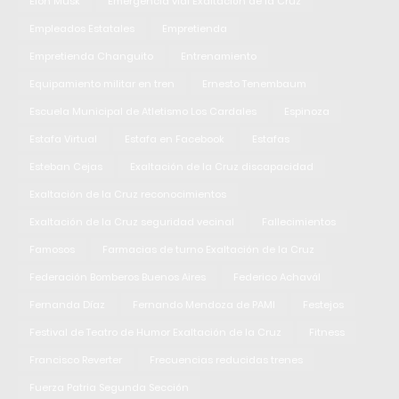
Elon Musk
Emergencia vial Exaltación de la Cruz
Empleados Estatales
Empretienda
Empretienda Changuito
Entrenamiento
Equipamiento militar en tren
Ernesto Tenembaum
Escuela Municipal de Atletismo Los Cardales
Espinoza
Estafa Virtual
Estafa en Facebook
Estafas
Esteban Cejas
Exaltación de la Cruz discapacidad
Exaltación de la Cruz reconocimientos
Exaltación de la Cruz seguridad vecinal
Fallecimientos
Famosos
Farmacias de turno Exaltación de la Cruz
Federación Bomberos Buenos Aires
Federico Achavál
Fernanda Díaz
Fernando Mendoza de PAMI
Festejos
Festival de Teatro de Humor Exaltación de la Cruz
Fitness
Francisco Reverter
Frecuencias reducidas trenes
Fuerza Patria Segunda Sección