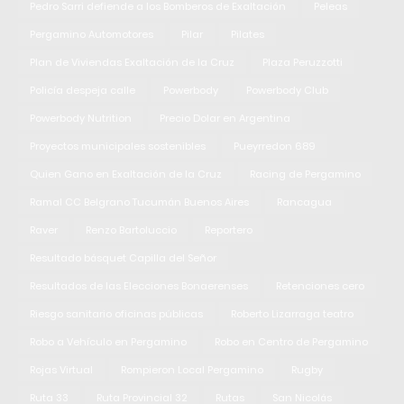
Pedro Sarri defiende a los Bomberos de Exaltación
Peleas
Pergamino Automotores
Pilar
Pilates
Plan de Viviendas Exaltación de la Cruz
Plaza Peruzzotti
Policía despeja calle
Powerbody
Powerbody Club
Powerbody Nutrition
Precio Dolar en Argentina
Proyectos municipales sostenibles
Pueyrredon 689
Quien Gano en Exaltación de la Cruz
Racing de Pergamino
Ramal CC Belgrano Tucumán Buenos Aires
Rancagua
Raver
Renzo Bartoluccio
Reportero
Resultado básquet Capilla del Señor
Resultados de las Elecciones Bonaerenses
Retenciones cero
Riesgo sanitario oficinas públicas
Roberto Lizarraga teatro
Robo a Vehículo en Pergamino
Robo en Centro de Pergamino
Rojas Virtual
Rompieron Local Pergamino
Rugby
Ruta 33
Ruta Provincial 32
Rutas
San Nicolás