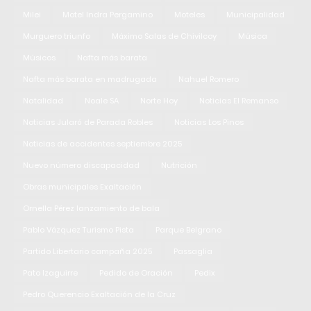
Milei
Motel Indra Pergamino
Moteles
Municipalidad
Murguero triunfo
Máximo Salas de Chivilcoy
Música
Músicos
Nafta más barata
Nafta más barata en madrugada
Nahuel Romero
Natalidad
Noale SA
Norte Hoy
Noticias El Remanso
Noticias Jularó de Parada Robles
Noticias Los Pinos
Noticias de accidentes septiembre 2025
Nuevo número discapacidad
Nutrición
Obras municipales Exaltación
Ornella Pérez lanzamiento de bala
Pablo Vázquez Turismo Pista
Parque Belgrano
Partido Libertario campaña 2025
Passaglia
Pato Izaguirre
Pedido de Oración
Pedix
Pedro Querencio Exaltación de la Cruz