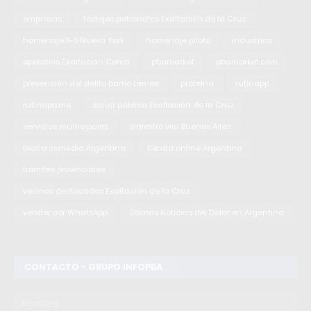
empresas
festejos patronales Exaltación de la Cruz
homenaje 11-S Nueva York
homenaje piloto
industrias
operativo Exaltación Cerca
pbamarket
pbamarket.com
prevención del delito barrio Lemee
proteina
rutinapp
rutinapp.me
salud pública Exaltación de la Cruz
servicios municipales
siniestro vial Buenos Aires
teatro comedia Argentina
tienda online Argentina
trámites provinciales
vecinos destacados Exaltación de la Cruz
vender por WhatsApp
Últimas Noticias del Dolar en Argentina
CONTACTO - GRUPO INFOPBA