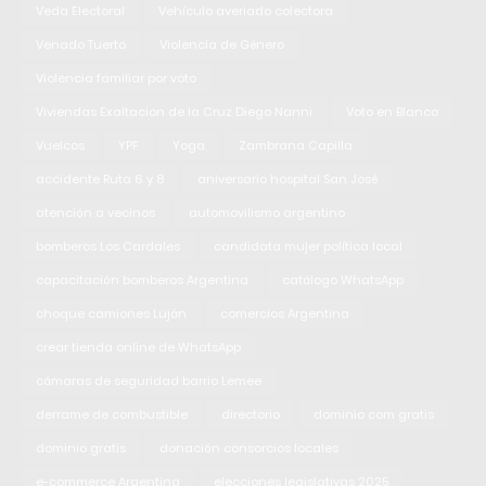
Veda Electoral
Vehículo averiado colectora
Venado Tuerto
Violencia de Género
Violencia familiar por voto
Viviendas Exaltacion de la Cruz Diego Nanni
Voto en Blanco
Vuelcos
YPF
Yoga
Zambrana Capilla
accidente Ruta 6 y 8
aniversario hospital San José
atención a vecinos
automovilismo argentino
bomberos Los Cardales
candidata mujer política local
capacitación bomberos Argentina
catálogo WhatsApp
choque camiones Luján
comercios Argentina
crear tienda online de WhatsApp
cámaras de seguridad barrio Lemee
derrame de combustible
directorio
dominio com gratis
dominio gratis
donación consorcios locales
e-commerce Argentina
elecciones legislativas 2025