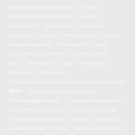
Seguridad vial Exaltación de la Cruz
Sin TACC
Siniestro vehicular Capilla del Señor
Sociedad
Sociedad Rural
Soledad Peralta
Solidaridad
Star Nutrition
Starlink
Starlink en Bolivia
Suicidios
Suplementos Deportivos
TC Bonaerense
Tango
Tarifas trenes Buenos Aires 2025
Tarjetas de Crédito
Tenis
Tenis de Mesa
Thiago
Tienda Online
Tiendanube
Torneo 5 Ligas
Torneo local San Antonio de ArecoResultados fútbol Exaltación de
la Cruz
Torres
Transporte militar ferroviario Argentina
Tren militar Belgrano Cargas
Trenes Argentinos Mar del Plata
Tránsito interrumpido Exaltación
Tránsito seguro Ruta 192
Turnos de farmacia septiembre
UNNOBA
Vacaciones
Valentin Zanchetta
Vecinos
Vecinos sin atención ANSES