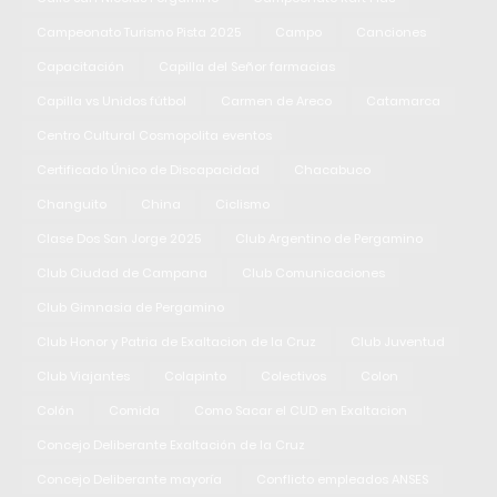
Campeonato Turismo Pista 2025
Campo
Canciones
Capacitación
Capilla del Señor farmacias
Capilla vs Unidos fútbol
Carmen de Areco
Catamarca
Centro Cultural Cosmopolita eventos
Certificado Único de Discapacidad
Chacabuco
Changuito
China
Ciclismo
Clase Dos San Jorge 2025
Club Argentino de Pergamino
Club Ciudad de Campana
Club Comunicaciones
Club Gimnasia de Pergamino
Club Honor y Patria de Exaltacion de la Cruz
Club Juventud
Club Viajantes
Colapinto
Colectivos
Colon
Colón
Comida
Como Sacar el CUD en Exaltacion
Concejo Deliberante Exaltación de la Cruz
Concejo Deliberante mayoría
Conflicto empleados ANSES