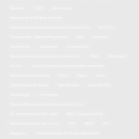
Básquet
CELP
Denuncias
Elecciones 2025 Buenos Aires
Elecciones legislativas Exaltación de la Cruz
HECHOS
Hospital San José de Pergamino
INTA
Infopba
Javier Milei
Judiciales
La Matanza
Municipalidad de Exaltación de la Cruz
PAMI
Pedro Sarri
Pinzón
Quien Gano las Elecciones Bonaerenses
Resultados Elecciones
Robo
Rojas
SAME
San Antonio de Areco
San Nicolas
Tapa Del Dia
Tecnología
Transporte
Últimas Noticias de Exaltación de la Cruz
137 años hospital San José
ABZC Clausura 2025
ANSES Exaltación de la Cruz
APB
ARCA
ATE
Abigeato
Accidente Ruta 39 14 de septiembre