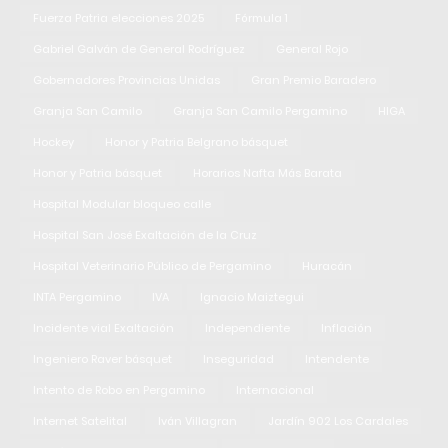
Fuerza Patria elecciones 2025
Fórmula 1
Gabriel Galván de General Rodríguez
General Rojo
Gobernadores Provincias Unidas
Gran Premio Baradero
Granja San Camilo
Granja San Camilo Pergamino
HIGA
Hockey
Honor y Patria Belgrano básquet
Honor y Patria básquet
Horarios Nafta Más Barata
Hospital Modular bloqueo calle
Hospital San José Exaltación de la Cruz
Hospital Veterinario Público de Pergamino
Huracán
INTA Pergamino
IVA
Ignacio Maiztegui
Incidente vial Exaltación
Independiente
Inflación
Ingeniero Raver básquet
Inseguridad
Intendente
Intento de Robo en Pergamino
Internacional
Internet Satelital
Iván Villagran
Jardín 902 Los Cardales