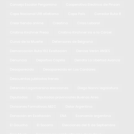
Consejo Escolar Pergamino
Cooperativa Electrica de Pinzon
Copa Nacional U18 atletismo
Copa País
Corredor Ruta 8
Crear tienda online
Creatina
Crisis Laboral
Cristina Kirchner Presa
Cristina Kirchner ira a la Cárcel
Curva de la Muerte
Defensores de Belgrano
Demarcación Ruta 192 Exaltación
Denisa Verón ANSES
Denuncia
Deportivo Capilla
Derrota La Libertad Avanza
Desaparecido
Desaparecido en Los Cardales
Descuentos jubilados trenes
Detenido Lagomarsino elecciones
Diego Nanni legislatura
Diputados
Diputados provinciales Buenos Aires
Divisiones Formativas ABZC
Dolar Argentina
Donación en Exaltación
ENA
Economía argentina
El Gaucho
El Socorro
Elecciones del 6 de Septiembre