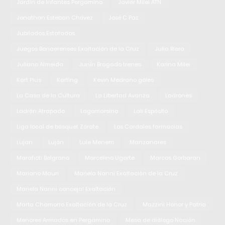
Jardín de Infantes Pergamino
Javier Milei ATN
Jonathan Esteban Chávez
José C Paz
Jubilados Estafados
Juegos Bonaerenses Exaltación de la Cruz
Julia Riera
Juliano Almeida
Junín Bragado trenes
Karina Milei
Kart Plus
Karting
Kevin Medrano goles
La Casa de la Cultura
La Libertad Avanza
Ladrones
Ladrón Atrapado
Lagomarsino
Lali Espósito
Liga local de básquet Zárate
Los Cardales farmacias
Lujan
Luján
Lule Menem
Manzanares
Marafioti Belgrano
Marcelino Ugarte
Marcos Gorbaran
Mariano Mauri
Mariela Nanni Exaltación de la Cruz
Mariela Nanni concejal Exaltación
Marta Chamorro Exaltación de la Cruz
Mazzini Honor y Patria
Menores Armados en Pergamino
Mesa de diálogo Nación