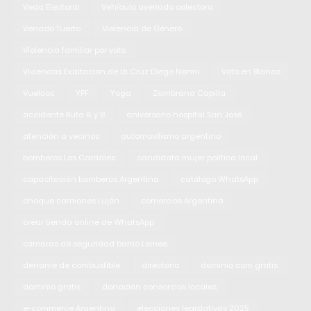
Veda Electoral
Vehículo averiado colectora
Venado Tuerto
Violencia de Género
Violencia familiar por voto
Viviendas Exaltacion de la Cruz Diego Nanni
Voto en Blanco
Vuelcos
YPF
Yoga
Zambrana Capilla
accidente Ruta 6 y 8
aniversario hospital San José
atención a vecinos
automovilismo argentino
bomberos Los Cardales
candidata mujer política local
capacitación bomberos Argentina
catálogo WhatsApp
choque camiones Luján
comercios Argentina
crear tienda online de WhatsApp
cámaras de seguridad barrio Lemee
derrame de combustible
directorio
dominio com gratis
dominio gratis
donación consorcios locales
e-commerce Argentina
elecciones legislativas 2025