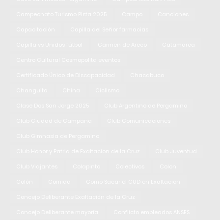
Campeonato Turismo Pista 2025
Campo
Canciones
Capacitación
Capilla del Señor farmacias
Capilla vs Unidos fútbol
Carmen de Areco
Catamarca
Centro Cultural Cosmopolita eventos
Certificado Único de Discapacidad
Chacabuco
Changuito
China
Ciclismo
Clase Dos San Jorge 2025
Club Argentino de Pergamino
Club Ciudad de Campana
Club Comunicaciones
Club Gimnasia de Pergamino
Club Honor y Patria de Exaltacion de la Cruz
Club Juventud
Club Viajantes
Colapinto
Colectivos
Colon
Colón
Comida
Como Sacar el CUD en Exaltacion
Concejo Deliberante Exaltación de la Cruz
Concejo Deliberante mayoría
Conflicto empleados ANSES