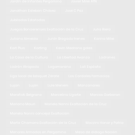
Jardín de Infantes Pergamino
Javier Milei ATN
Jonathan Esteban Chávez
José C Paz
Jubilados Estafados
Juegos Bonaerenses Exaltación de la Cruz
Julia Riera
Juliano Almeida
Junín Bragado trenes
Karina Milei
Kart Plus
Karting
Kevin Medrano goles
La Casa de la Cultura
La Libertad Avanza
Ladrones
Ladrón Atrapado
Lagomarsino
Lali Espósito
Liga local de básquet Zárate
Los Cardales farmacias
Lujan
Luján
Lule Menem
Manzanares
Marafioti Belgrano
Marcelino Ugarte
Marcos Gorbaran
Mariano Mauri
Mariela Nanni Exaltación de la Cruz
Mariela Nanni concejal Exaltación
Marta Chamorro Exaltación de la Cruz
Mazzini Honor y Patria
Menores Armados en Pergamino
Mesa de diálogo Nación