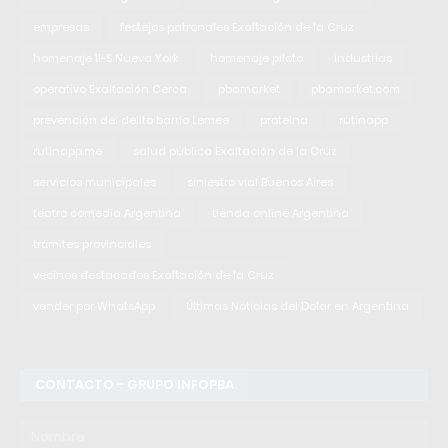
empresas
festejos patronales Exaltación de la Cruz
homenaje 11-S Nueva York
homenaje piloto
industrias
operativo Exaltación Cerca
pbamarket
pbamarket.com
prevención del delito barrio Lemee
proteina
rutinapp
rutinapp.me
salud pública Exaltación de la Cruz
servicios municipales
siniestro vial Buenos Aires
teatro comedia Argentina
tienda online Argentina
trámites provinciales
vecinos destacados Exaltación de la Cruz
vender por WhatsApp
Últimas Noticias del Dolar en Argentina
CONTACTO - GRUPO INFOPBA