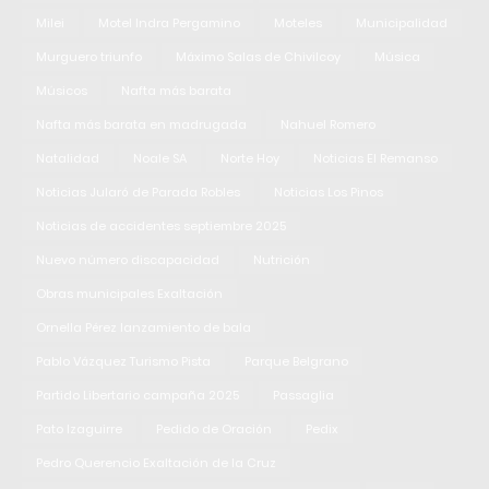
Milei
Motel Indra Pergamino
Moteles
Municipalidad
Murguero triunfo
Máximo Salas de Chivilcoy
Música
Músicos
Nafta más barata
Nafta más barata en madrugada
Nahuel Romero
Natalidad
Noale SA
Norte Hoy
Noticias El Remanso
Noticias Jularó de Parada Robles
Noticias Los Pinos
Noticias de accidentes septiembre 2025
Nuevo número discapacidad
Nutrición
Obras municipales Exaltación
Ornella Pérez lanzamiento de bala
Pablo Vázquez Turismo Pista
Parque Belgrano
Partido Libertario campaña 2025
Passaglia
Pato Izaguirre
Pedido de Oración
Pedix
Pedro Querencio Exaltación de la Cruz