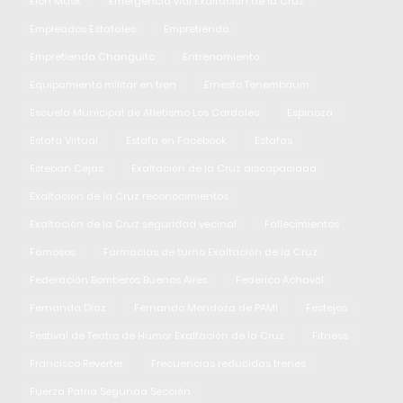
Elon Musk
Emergencia vial Exaltación de la Cruz
Empleados Estatales
Empretienda
Empretienda Changuito
Entrenamiento
Equipamiento militar en tren
Ernesto Tenembaum
Escuela Municipal de Atletismo Los Cardales
Espinoza
Estafa Virtual
Estafa en Facebook
Estafas
Esteban Cejas
Exaltación de la Cruz discapacidad
Exaltación de la Cruz reconocimientos
Exaltación de la Cruz seguridad vecinal
Fallecimientos
Famosos
Farmacias de turno Exaltación de la Cruz
Federación Bomberos Buenos Aires
Federico Achavál
Fernanda Díaz
Fernando Mendoza de PAMI
Festejos
Festival de Teatro de Humor Exaltación de la Cruz
Fitness
Francisco Reverter
Frecuencias reducidas trenes
Fuerza Patria Segunda Sección