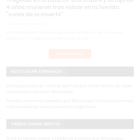
Tragedia en la Ruta 33: una madre y su hija de
4 años murieron tras volcar en la temida
“curva de la muerte”
Redacción Infopba
La madrugada del domingo volvió a teñirse de luto en el
kilómetro 782 de la Ruta Nacional 33, en …
Más Noticias
NOTICIAS EN TENDENCIA
Changuito.com.ar: todo lo que hay que saber antes de crear
una tienda online por WhatsApp
Tiendas online con pedidos por WhatsApp: las 10 plataformas
más completas para comercios argentinos
TIENDA ONLINE GRATIS!
Creá tu tienda online, y recibí los pedidos por Whatsapp!