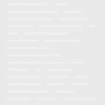
Fuerza Patria elecciones 2025
Fórmula 1
Gabriel Galván de General Rodríguez
General Rojo
Gobernadores Provincias Unidas
Gran Premio Baradero
Granja San Camilo
Granja San Camilo Pergamino
HIGA
Hockey
Honor y Patria Belgrano básquet
Honor y Patria básquet
Horarios Nafta Más Barata
Hospital Modular bloqueo calle
Hospital San José Exaltación de la Cruz
Hospital Veterinario Público de Pergamino
Huracán
INTA Pergamino
IVA
Ignacio Maiztegui
Incidente vial Exaltación
Independiente
Inflación
Ingeniero Raver básquet
Inseguridad
Intendente
Intento de Robo en Pergamino
Internacional
Internet Satelital
Iván Villagran
Jardín 902 Los Cardales