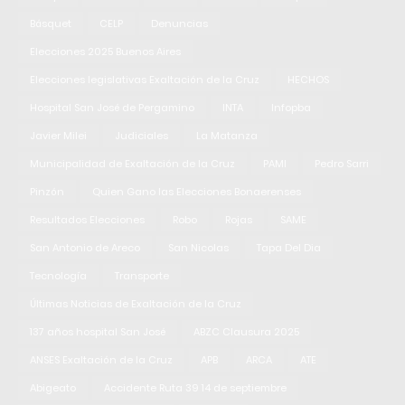
Básquet
CELP
Denuncias
Elecciones 2025 Buenos Aires
Elecciones legislativas Exaltación de la Cruz
HECHOS
Hospital San José de Pergamino
INTA
Infopba
Javier Milei
Judiciales
La Matanza
Municipalidad de Exaltación de la Cruz
PAMI
Pedro Sarri
Pinzón
Quien Gano las Elecciones Bonaerenses
Resultados Elecciones
Robo
Rojas
SAME
San Antonio de Areco
San Nicolas
Tapa Del Dia
Tecnología
Transporte
Últimas Noticias de Exaltación de la Cruz
137 años hospital San José
ABZC Clausura 2025
ANSES Exaltación de la Cruz
APB
ARCA
ATE
Abigeato
Accidente Ruta 39 14 de septiembre