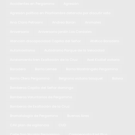
Accidentes en Pergamino
Agresión
Agresión política en PilarHombre detenido por discutir voto
Ana Clara Petrosini
Andrea Baron
Animales
Aniversario
Aniversario jardín Los Cardales
Atención discapacidad Capilla del Señor
Atlético Baradero
Automovilismo
Autódromo Parque de la Velocidad
Avistamiento tren Exaltación de la Cruz
Axel Kicillof victoria
Baradero
Barrio Lemee
Barrio Mastrángelo Pergamino
Barrio Otero Pergamino
Belgrano victoria básquet
Bolivia
Bomberos Capilla del Señor domingo
Bomberos Voluntarios de Pergamino
Bomberos de Exaltación de la Cruz
Bromatología de Pergamino
Buenos Aires
CAV plan de vigilancia
CUD
Calle San Nicolás Pergamino
Campeonato Kart Plus