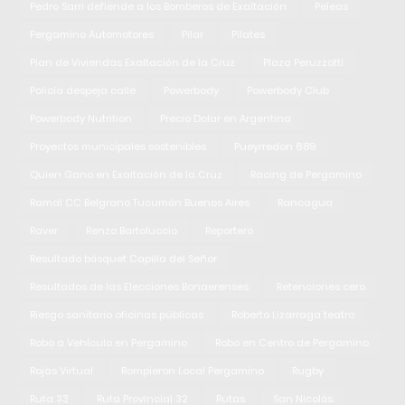
Pedro Sarri defiende a los Bomberos de Exaltación
Peleas
Pergamino Automotores
Pilar
Pilates
Plan de Viviendas Exaltación de la Cruz
Plaza Peruzzotti
Policía despeja calle
Powerbody
Powerbody Club
Powerbody Nutrition
Precio Dolar en Argentina
Proyectos municipales sostenibles
Pueyrredon 689
Quien Gano en Exaltación de la Cruz
Racing de Pergamino
Ramal CC Belgrano Tucumán Buenos Aires
Rancagua
Raver
Renzo Bartoluccio
Reportero
Resultado básquet Capilla del Señor
Resultados de las Elecciones Bonaerenses
Retenciones cero
Riesgo sanitario oficinas públicas
Roberto Lizarraga teatro
Robo a Vehículo en Pergamino
Robo en Centro de Pergamino
Rojas Virtual
Rompieron Local Pergamino
Rugby
Ruta 33
Ruta Provincial 32
Rutas
San Nicolás