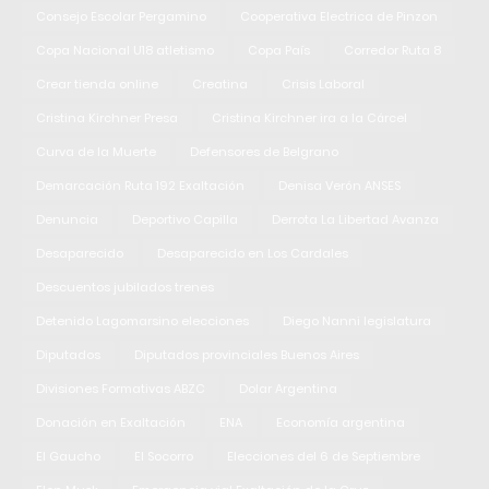
Consejo Escolar Pergamino
Cooperativa Electrica de Pinzon
Copa Nacional U18 atletismo
Copa País
Corredor Ruta 8
Crear tienda online
Creatina
Crisis Laboral
Cristina Kirchner Presa
Cristina Kirchner ira a la Cárcel
Curva de la Muerte
Defensores de Belgrano
Demarcación Ruta 192 Exaltación
Denisa Verón ANSES
Denuncia
Deportivo Capilla
Derrota La Libertad Avanza
Desaparecido
Desaparecido en Los Cardales
Descuentos jubilados trenes
Detenido Lagomarsino elecciones
Diego Nanni legislatura
Diputados
Diputados provinciales Buenos Aires
Divisiones Formativas ABZC
Dolar Argentina
Donación en Exaltación
ENA
Economía argentina
El Gaucho
El Socorro
Elecciones del 6 de Septiembre