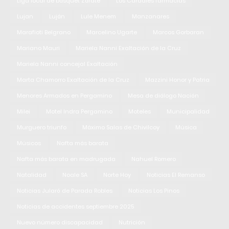
Liga local de básquet Zárate
Los Cardales farmacias
Lujan
Luján
Lule Menem
Manzanares
Marafioti Belgrano
Marcelino Ugarte
Marcos Gorbaran
Mariano Mauri
Mariela Nanni Exaltación de la Cruz
Mariela Nanni concejal Exaltación
Marta Chamorro Exaltación de la Cruz
Mazzini Honor y Patria
Menores Armados en Pergamino
Mesa de diálogo Nación
Milei
Motel Indra Pergamino
Moteles
Municipalidad
Murguero triunfo
Máximo Salas de Chivilcoy
Música
Músicos
Nafta más barata
Nafta más barata en madrugada
Nahuel Romero
Natalidad
Noale SA
Norte Hoy
Noticias El Remanso
Noticias Jularó de Parada Robles
Noticias Los Pinos
Noticias de accidentes septiembre 2025
Nuevo número discapacidad
Nutrición