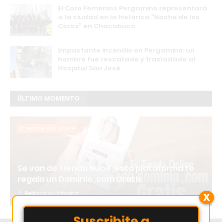
El Coro Femenino Pergamino representará
a la ciudad en la histórica “Noche de los
Coros” en Chacabuco
Impactante incendio en Pergamino: un
hombre fue rescatado y trasladado al
Hospital San José
ÚLTIMO MOMENTO
Crear tienda online
Se van de Tienda Nube, esta plataforma te
regala un Dominio .com Gratis
Redacción Infopba
X
Suscribite a