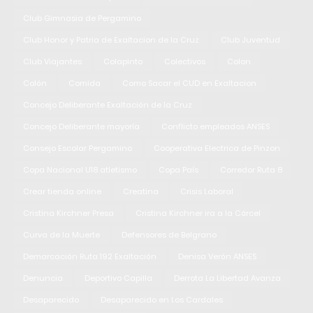
Club Gimnasia de Pergamino
Club Honor y Patria de Exaltacion de la Cruz
Club Juventud
Club Viajantes
Colapinto
Colectivos
Colon
Colón
Comida
Como Sacar el CUD en Exaltacion
Concejo Deliberante Exaltación de la Cruz
Concejo Deliberante mayoría
Conflicto empleados ANSES
Consejo Escolar Pergamino
Cooperativa Electrica de Pinzon
Copa Nacional U18 atletismo
Copa País
Corredor Ruta 8
Crear tienda online
Creatina
Crisis Laboral
Cristina Kirchner Presa
Cristina Kirchner ira a la Cárcel
Curva de la Muerte
Defensores de Belgrano
Demarcación Ruta 192 Exaltación
Denisa Verón ANSES
Denuncia
Deportivo Capilla
Derrota La Libertad Avanza
Desaparecido
Desaparecido en Los Cardales