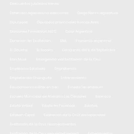
Descuentos jubilados trenes
Detenido Lagomarsino elecciones
Diego Nanni legislatura
Diputados
Diputados provinciales Buenos Aires
Divisiones Formativas ABZC
Dolar Argentina
Donación en Exaltación
ENA
Economía argentina
El Gaucho
El Socorro
Elecciones del 6 de Septiembre
Elon Musk
Emergencia vial Exaltación de la Cruz
Empleados Estatales
Empretienda
Empretienda Changuito
Entrenamiento
Equipamiento militar en tren
Ernesto Tenembaum
Escuela Municipal de Atletismo Los Cardales
Espinoza
Estafa Virtual
Estafa en Facebook
Estafas
Esteban Cejas
Exaltación de la Cruz discapacidad
Exaltación de la Cruz reconocimientos
Exaltación de la Cruz seguridad vecinal
Fallecimientos