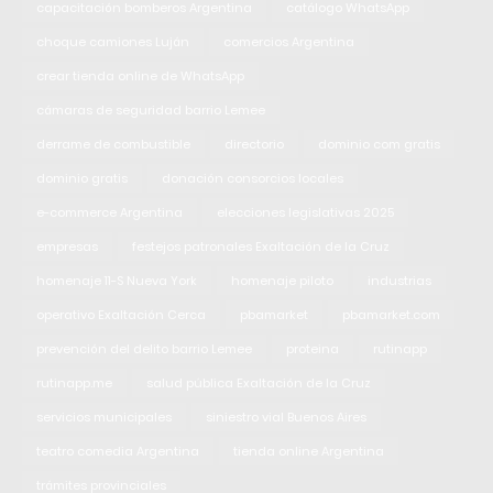
capacitación bomberos Argentina
catálogo WhatsApp
choque camiones Luján
comercios Argentina
crear tienda online de WhatsApp
cámaras de seguridad barrio Lemee
derrame de combustible
directorio
dominio com gratis
dominio gratis
donación consorcios locales
e-commerce Argentina
elecciones legislativas 2025
empresas
festejos patronales Exaltación de la Cruz
homenaje 11-S Nueva York
homenaje piloto
industrias
operativo Exaltación Cerca
pbamarket
pbamarket.com
prevención del delito barrio Lemee
proteina
rutinapp
rutinapp.me
salud pública Exaltación de la Cruz
servicios municipales
siniestro vial Buenos Aires
teatro comedia Argentina
tienda online Argentina
trámites provinciales