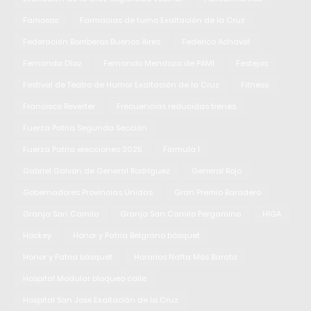
Famosos
Farmacias de turno Exaltación de la Cruz
Federación Bomberos Buenos Aires
Federico Achavál
Fernanda Díaz
Fernando Mendoza de PAMI
Festejos
Festival de Teatro de Humor Exaltación de la Cruz
Fitness
Francisco Reverter
Frecuencias reducidas trenes
Fuerza Patria Segunda Sección
Fuerza Patria elecciones 2025
Fórmula 1
Gabriel Galván de General Rodríguez
General Rojo
Gobernadores Provincias Unidas
Gran Premio Baradero
Granja San Camilo
Granja San Camilo Pergamino
HIGA
Hockey
Honor y Patria Belgrano básquet
Honor y Patria básquet
Horarios Nafta Más Barata
Hospital Modular bloqueo calle
Hospital San José Exaltación de la Cruz