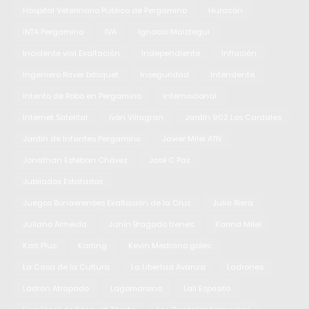
Hospital Veterinario Público de Pergamino
Huracán
INTA Pergamino
IVA
Ignacio Maiztegui
Incidente vial Exaltación
Independiente
Inflación
Ingeniero Raver básquet
Inseguridad
Intendente
Intento de Robo en Pergamino
Internacional
Internet Satelital
Iván Villagran
Jardín 902 Los Cardales
Jardín de Infantes Pergamino
Javier Milei ATN
Jonathan Esteban Chávez
José C Paz
Jubilados Estafados
Juegos Bonaerenses Exaltación de la Cruz
Julia Riera
Juliano Almeida
Junín Bragado trenes
Karina Milei
Kart Plus
Karting
Kevin Medrano goles
La Casa de la Cultura
La Libertad Avanza
Ladrones
Ladrón Atrapado
Lagomarsino
Lali Espósito