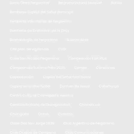
Barrio Otero Pergamino
Belgrano victoria básquet
Bolivia
Bomberos Capilla del Señor domingo
Bomberos Voluntarios de Pergamino
Bomberos de Exaltación de la Cruz
Bromatología de Pergamino
Buenos Aires
CAV plan de vigilancia
CUD
Calle San Nicolás Pergamino
Campeonato Kart Plus
Campeonato Turismo Pista 2025
Campo
Canciones
Capacitación
Capilla del Señor farmacias
Capilla vs Unidos fútbol
Carmen de Areco
Catamarca
Centro Cultural Cosmopolita eventos
Certificado Único de Discapacidad
Chacabuco
Changuito
China
Ciclismo
Clase Dos San Jorge 2025
Club Argentino de Pergamino
Club Ciudad de Campana
Club Comunicaciones