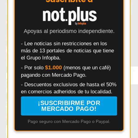
MUY LEÍDAS
Exaltación de la Cruz: una camioneta RAM
quedó detenida en plena calle frente al
Apoyas al periodismo independiente.
Hospital Modular
- Lee noticias sin restricciones en los
Buscan a un Peugeot bordó que chocó y se
más de 13 portales de noticias que tiene
fugó en pleno centro de Los Cardales
el Grupo Infopba.
$1.000
- Por solo
(menos que un café)
×
Entérate primero
pagando con Mercado Pago.
Síguenos en
INTA desarrolló un bebedero térmico que
Instagram
evita el congelamiento del agua en zonas
- Descuentos exclusivos de hasta el 50%
frías
en comercios adheridos de tu localidad.
Pergamino: Racing arranca la fase
¡SUSCRIBIRME POR
decisiva del Torneo 5 Ligas con un desafío
MERCADO PAGO!
clave
Pago seguro con Mercado Pago o Paypal.
Exaltación de la Cruz: Pedro Sarri defiende
a bomberos y enfermeros frente a críticas