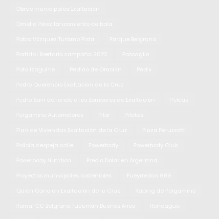
Obras municipales Exaltación
Ornella Pérez lanzamiento de bala
Pablo Vázquez Turismo Pista
Parque Belgrano
Partido Libertario campaña 2025
Passaglia
Pato Izaguirre
Pedido de Oración
Pedix
Pedro Querencio Exaltación de la Cruz
Pedro Sarri defiende a los Bomberos de Exaltación
Peleas
Pergamino Automotores
Pilar
Pilates
Plan de Viviendas Exaltación de la Cruz
Plaza Peruzzotti
Policía despeja calle
Powerbody
Powerbody Club
Powerbody Nutrition
Precio Dolar en Argentina
Proyectos municipales sostenibles
Pueyrredon 689
Quien Gano en Exaltación de la Cruz
Racing de Pergamino
Ramal CC Belgrano Tucumán Buenos Aires
Rancagua