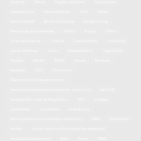
Justicia
Salud
Capilla del Señor
Concejales
Espectáculos
Obras Públicas
País
Robos
Salud Mental
Bruno Cardinale
Douglas Haig
Elecciones Bonaerenses
Fútbol
Policia
Clima
Cristina Kirchner
Cultura
Fuerza Patria
Incendios
Javier Martinez
Junín
Mariela Nanni
Seguridad
Tiempo
Zárate
ANSES
Abuso
Basquet
Básquet
CELP
Denuncias
Elecciones 2025 Buenos Aires
Elecciones legislativas Exaltación de la Cruz
HECHOS
Hospital San José de Pergamino
INTA
Infopba
Javier Milei
Judiciales
La Matanza
Municipalidad de Exaltación de la Cruz
PAMI
Pedro Sarri
Pinzón
Quien Gano las Elecciones Bonaerenses
Resultados Elecciones
Robo
Rojas
SAME