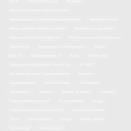
Raver
Renzo Bartoluccio
Reportero
Resultado básquet Capilla del Señor
Resultados de las Elecciones Bonaerenses
Retenciones cero
Riesgo sanitario oficinas públicas
Roberto Lizarraga teatro
Robo a Vehículo en Pergamino
Robo en Centro de Pergamino
Rojas Virtual
Rompieron Local Pergamino
Rugby
Ruta 33
Ruta Provincial 32
Rutas
San Nicolás
Seguridad vial Exaltación de la Cruz
Sin TACC
Siniestro vehicular Capilla del Señor
Sociedad
Sociedad Rural
Soledad Peralta
Solidaridad
Star Nutrition
Starlink
Starlink en Bolivia
Suicidios
Suplementos Deportivos
TC Bonaerense
Tango
Tarifas trenes Buenos Aires 2025
Tarjetas de Crédito
Tenis
Tenis de Mesa
Thiago
Tienda Online
Tiendanube
Torneo 5 Ligas