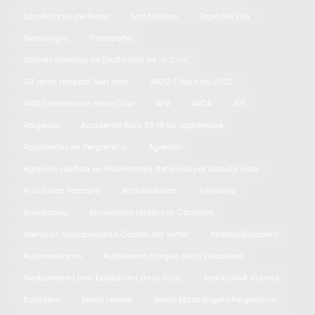
San Antonio de Areco
San Nicolas
Tapa Del Dia
Tecnología
Transporte
Últimas Noticias de Exaltación de la Cruz
137 años hospital San José
ABZC Clausura 2025
ANSES Exaltación de la Cruz
APB
ARCA
ATE
Abigeato
Accidente Ruta 39 14 de septiembre
Accidentes en Pergamino
Agresión
Agresión política en PilarHombre detenido por discutir voto
Ana Clara Petrosini
Andrea Baron
Animales
Aniversario
Aniversario jardín Los Cardales
Atención discapacidad Capilla del Señor
Atlético Baradero
Automovilismo
Autódromo Parque de la Velocidad
Avistamiento tren Exaltación de la Cruz
Axel Kicillof victoria
Baradero
Barrio Lemee
Barrio Mastrángelo Pergamino