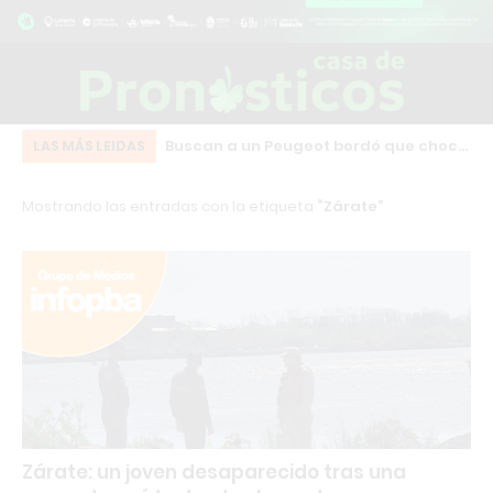
Cruz: una camioneta
Buscan a un Peugeot bordó que chocó
IN
LAS MÁS LEIDAS
da en plena calle
y se fugó en pleno centro de Los
qu
Mostrando las entradas con la etiqueta
Zárate
l Modular
Cardales
en
Zárate: un joven desaparecido tras una