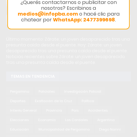
¿Querés contactarnos o publicitar con
nosotros? Escribinos a
medios@infopba.com
o hacé clic para
chatear por
WhatsApp: 2477399698
.
ÚLTIMAS NOTICIAS
Último momento: Zárate: un joven desaparecido tras una
presunta caída desde el puente. Hoy: Zárate: un joven
desaparecido tras una presunta caída desde el puente.
Noticias recientes sobre Zárate: un joven desaparecido
tras una presunta caída desde el puente.
TEMAS EN TENDENCIA
Pergamino
Policiales
Investigación Policial
Deportes
Exaltación de la Cruz
Política
Interés General
Provincia
Pais
Accidentes
Elecciones
Economía
Los Cardales
Argentina
Educación
Municipalidad de Pergamino
Diego Nanni