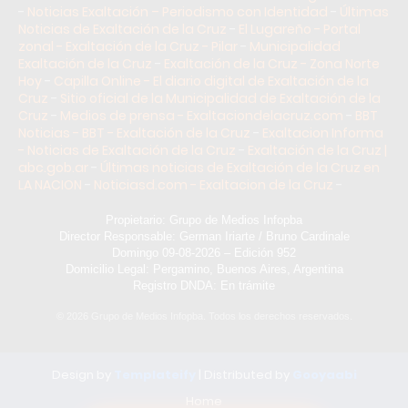
-
Noticias Exaltación – Periodismo con Identidad
-
Últimas
Noticias de Exaltación de la Cruz
-
El Lugareño - Portal
zonal - Exaltación de la Cruz - Pilar
-
Municipalidad
Exaltación de la Cruz
-
Exaltación de la Cruz - Zona Norte
Hoy
-
Capilla Online - El diario digital de Exaltación de la
Cruz
-
Sitio oficial de la Municipalidad de Exaltación de la
Cruz
-
Medios de prensa - Exaltaciondelacruz.com
-
BBT
Noticias - BBT - Exaltación de la Cruz
-
Exaltacion Informa
- Noticias de Exaltación de la Cruz
-
Exaltación de la Cruz |
abc.gob.ar
-
Últimas noticias de Exaltación de la Cruz en
LA NACION
-
Noticiasd.com - Exaltacion de la Cruz
-
Propietario: Grupo de Medios Infopba
Director Responsable: German Iriarte / Bruno Cardinale
Domingo 09-08-2026 – Edición 952
Domicilio Legal: Pergamino, Buenos Aires, Argentina
Registro DNDA: En trámite
©
2026
Grupo de Medios Infopba. Todos los derechos reservados.
Design by
Templateify
| Distributed by
Gooyaabi
Home