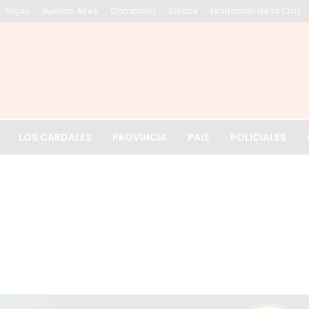
Rojas
Buenos Aires
Campana
Zárate
Exaltación de la Cruz
El tiempo en Exalt
LOS CARDALES
PROVINCIA
PAIS
POLICIALES