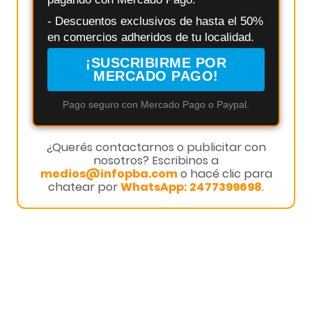
- Descuentos exclusivos de hasta el 50%
en comercios adheridos de tu localidad.
¡SUSCRIBIRME POR
MERCADO PAGO!
Pago seguro con Mercado Pago o Paypal.
¿Querés contactarnos o publicitar con
nosotros? Escribinos a
medios@infopba.com
o hacé clic para
chatear por
WhatsApp: 2477399698
.