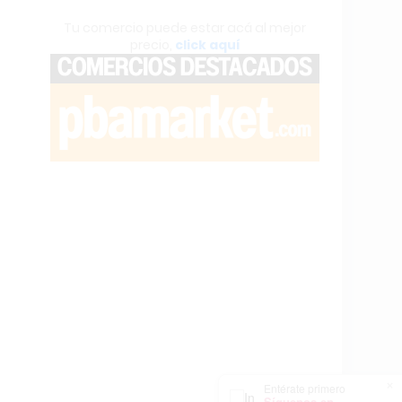
Tu comercio puede estar acá al mejor
precio,
click aquí
×
Entérate primero
Síguenos en