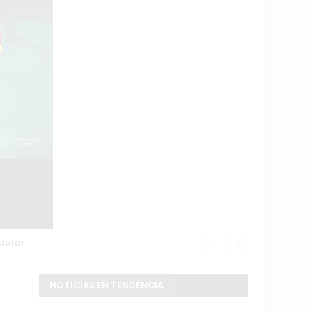
dular
Buscan a un 
NOTICIAS EN TENDENCIA