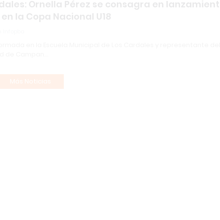
dales: Ornella Pérez se consagra en lanzamien
 en la Copa Nacional U18
 Infopba
formada en la Escuela Municipal de Los Cardales y representante de
ad de Campan…
Más Noticias