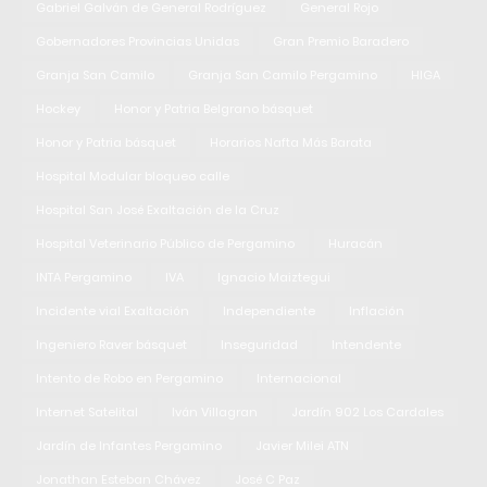
Gabriel Galván de General Rodríguez
General Rojo
Gobernadores Provincias Unidas
Gran Premio Baradero
Granja San Camilo
Granja San Camilo Pergamino
HIGA
Hockey
Honor y Patria Belgrano básquet
Honor y Patria básquet
Horarios Nafta Más Barata
Hospital Modular bloqueo calle
Hospital San José Exaltación de la Cruz
Hospital Veterinario Público de Pergamino
Huracán
INTA Pergamino
IVA
Ignacio Maiztegui
Incidente vial Exaltación
Independiente
Inflación
Ingeniero Raver básquet
Inseguridad
Intendente
Intento de Robo en Pergamino
Internacional
Internet Satelital
Iván Villagran
Jardín 902 Los Cardales
Jardín de Infantes Pergamino
Javier Milei ATN
Jonathan Esteban Chávez
José C Paz