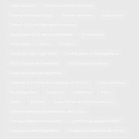
Capacitación
Capilla del Señor farmacias
Capilla vs Unidos fútbol
Carmen de Areco
Catamarca
Centro Cultural Cosmopolita eventos
Certificado Único de Discapacidad
Chacabuco
Changuito
China
Ciclismo
Clase Dos San Jorge 2025
Club Argentino de Pergamino
Club Ciudad de Campana
Club Comunicaciones
Club Gimnasia de Pergamino
Club Honor y Patria de Exaltacion de la Cruz
Club Juventud
Club Viajantes
Colapinto
Colectivos
Colon
Colón
Comida
Como Sacar el CUD en Exaltacion
Concejo Deliberante Exaltación de la Cruz
Concejo Deliberante mayoría
Conflicto empleados ANSES
Consejo Escolar Pergamino
Cooperativa Electrica de Pinzon