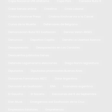
Copa Nacional U18 atletismo
Copa País
Corredor Ruta 8
Crear tienda online
Creatina
Crisis Laboral
Cristina Kirchner Presa
Cristina Kirchner ira a la Cárcel
Curva de la Muerte
Defensores de Belgrano
Demarcación Ruta 192 Exaltación
Denisa Verón ANSES
Denuncia
Deportivo Capilla
Derrota La Libertad Avanza
Desaparecido
Desaparecido en Los Cardales
Descuentos jubilados trenes
Detenido Lagomarsino elecciones
Diego Nanni legislatura
Diputados
Diputados provinciales Buenos Aires
Divisiones Formativas ABZC
Dolar Argentina
Donación en Exaltación
ENA
Economía argentina
El Gaucho
El Socorro
Elecciones del 6 de Septiembre
Elon Musk
Emergencia vial Exaltación de la Cruz
Empleados Estatales
Empretienda