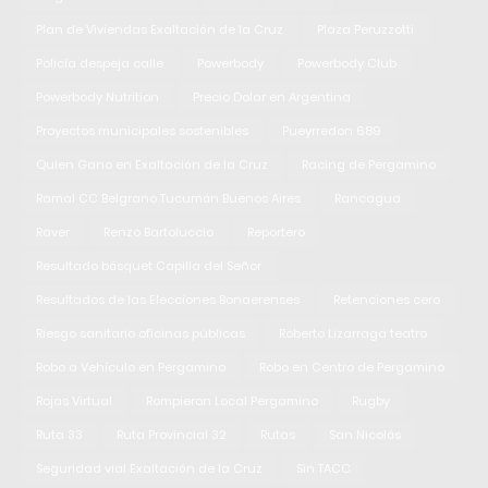
Plan de Viviendas Exaltación de la Cruz
Plaza Peruzzotti
Policía despeja calle
Powerbody
Powerbody Club
Powerbody Nutrition
Precio Dolar en Argentina
Proyectos municipales sostenibles
Pueyrredon 689
Quien Gano en Exaltación de la Cruz
Racing de Pergamino
Ramal CC Belgrano Tucumán Buenos Aires
Rancagua
Raver
Renzo Bartoluccio
Reportero
Resultado básquet Capilla del Señor
Resultados de las Elecciones Bonaerenses
Retenciones cero
Riesgo sanitario oficinas públicas
Roberto Lizarraga teatro
Robo a Vehículo en Pergamino
Robo en Centro de Pergamino
Rojas Virtual
Rompieron Local Pergamino
Rugby
Ruta 33
Ruta Provincial 32
Rutas
San Nicolás
Seguridad vial Exaltación de la Cruz
Sin TACC