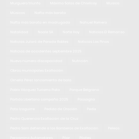
Murguero triunfo
Máximo Salas de Chivilcoy
Música
Músicos
Nafta más barata
Nafta más barata en madrugada
Nahuel Romero
Natalidad
Noale SA
Norte Hoy
Noticias El Remanso
Noticias Jularó de Parada Robles
Noticias Los Pinos
Noticias de accidentes septiembre 2025
Nuevo número discapacidad
Nutrición
Obras municipales Exaltación
Ornella Pérez lanzamiento de bala
Pablo Vázquez Turismo Pista
Parque Belgrano
Partido Libertario campaña 2025
Passaglia
Pato Izaguirre
Pedido de Oración
Pedix
Pedro Querencio Exaltación de la Cruz
Pedro Sarri defiende a los Bomberos de Exaltación
Peleas
Pergamino Automotores
Pilar
Pilates