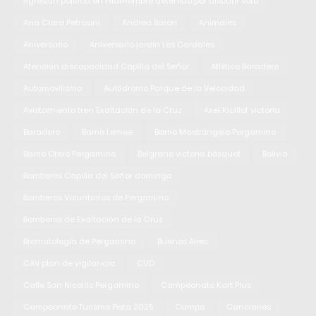
Agresión política en PilarHombre detenido por discutir voto
Ana Clara Petrosini
Andrea Baron
Animales
Aniversario
Aniversario jardín Los Cardales
Atención discapacidad Capilla del Señor
Atlético Baradero
Automovilismo
Autódromo Parque de la Velocidad
Avistamiento tren Exaltación de la Cruz
Axel Kicillof victoria
Baradero
Barrio Lemee
Barrio Mastrángelo Pergamino
Barrio Otero Pergamino
Belgrano victoria básquet
Bolivia
Bomberos Capilla del Señor domingo
Bomberos Voluntarios de Pergamino
Bomberos de Exaltación de la Cruz
Bromatología de Pergamino
Buenos Aires
CAV plan de vigilancia
CUD
Calle San Nicolás Pergamino
Campeonato Kart Plus
Campeonato Turismo Pista 2025
Campo
Canciones