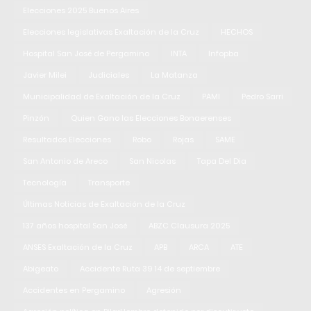
Elecciones 2025 Buenos Aires
Elecciones legislativas Exaltación de la Cruz
HECHOS
Hospital San José de Pergamino
INTA
Infopba
Javier Milei
Judiciales
La Matanza
Municipalidad de Exaltación de la Cruz
PAMI
Pedro Sarri
Pinzón
Quien Gano las Elecciones Bonaerenses
Resultados Elecciones
Robo
Rojas
SAME
San Antonio de Areco
San Nicolas
Tapa Del Dia
Tecnología
Transporte
Últimas Noticias de Exaltación de la Cruz
137 años hospital San José
ABZC Clausura 2025
ANSES Exaltación de la Cruz
APB
ARCA
ATE
Abigeato
Accidente Ruta 39 14 de septiembre
Accidentes en Pergamino
Agresión