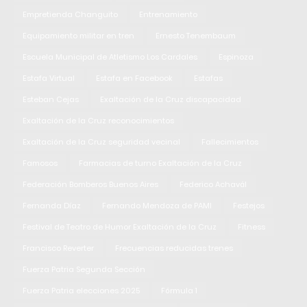
Empretienda Changuito
Entrenamiento
Equipamiento militar en tren
Ernesto Tenembaum
Escuela Municipal de Atletismo Los Cardales
Espinoza
Estafa Virtual
Estafa en Facebook
Estafas
Esteban Cejas
Exaltación de la Cruz discapacidad
Exaltación de la Cruz reconocimientos
Exaltación de la Cruz seguridad vecinal
Fallecimientos
Famosos
Farmacias de turno Exaltación de la Cruz
Federación Bomberos Buenos Aires
Federico Achavál
Fernanda Díaz
Fernando Mendoza de PAMI
Festejos
Festival de Teatro de Humor Exaltación de la Cruz
Fitness
Francisco Reverter
Frecuencias reducidas trenes
Fuerza Patria Segunda Sección
Fuerza Patria elecciones 2025
Fórmula 1