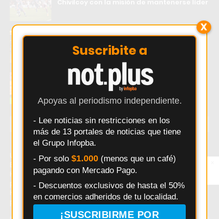
Chivilcoy con la misión de mantenerse líder
X
Juventud y Comunicaciones ganaron en el
arranque de una fecha clave del básquet
Suscribite a
local
El error que hace perder ventas a los
comercios Argentinos
Apoyas al periodismo independiente.
- Lee noticias sin restricciones en los
ÚLTIMAS NOTICIAS
más de 13 portales de noticias que tiene
el Grupo Infopba.
Último momento: Honor y Patria perdió 71-55 ante
$1.000
- Por solo
(menos que un café)
×
Entérate primero
Belgrano en un partido parejo hasta el último cuarto. Hoy:
pagando con Mercado Pago.
Síguenos en
Honor y Patria perdió 71-55 ante Belgrano en un partido
Instagram
parejo hasta el último cuarto. Noticias recientes sobre
- Descuentos exclusivos de hasta el 50%
Honor y Patria perdió 71-55 ante Belgrano en un partido
en comercios adheridos de tu localidad.
parejo hasta el último cuarto.
¡SUSCRIBIRME POR