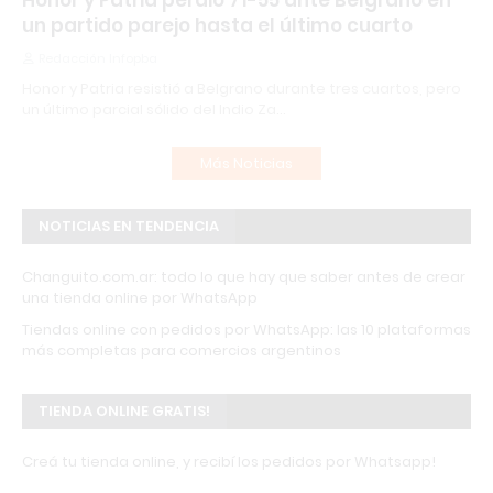
Honor y Patria perdió 71-55 ante Belgrano en
un partido parejo hasta el último cuarto
Redacción Infopba
Honor y Patria resistió a Belgrano durante tres cuartos, pero
un último parcial sólido del Indio Za…
Más Noticias
NOTICIAS EN TENDENCIA
Changuito.com.ar: todo lo que hay que saber antes de crear
una tienda online por WhatsApp
Tiendas online con pedidos por WhatsApp: las 10 plataformas
más completas para comercios argentinos
TIENDA ONLINE GRATIS!
Creá tu tienda online, y recibí los pedidos por Whatsapp!