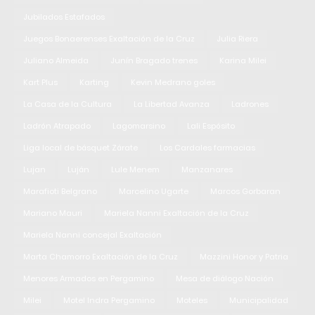
Jubilados Estafados
Juegos Bonaerenses Exaltación de la Cruz
Julia Riera
Juliano Almeida
Junín Bragado trenes
Karina Milei
Kart Plus
Karting
Kevin Medrano goles
La Casa de la Cultura
La Libertad Avanza
Ladrones
Ladrón Atrapado
Lagomarsino
Lali Espósito
Liga local de básquet Zárate
Los Cardales farmacias
Lujan
Luján
Lule Menem
Manzanares
Marafioti Belgrano
Marcelino Ugarte
Marcos Gorbaran
Mariano Mauri
Mariela Nanni Exaltación de la Cruz
Mariela Nanni concejal Exaltación
Marta Chamorro Exaltación de la Cruz
Mazzini Honor y Patria
Menores Armados en Pergamino
Mesa de diálogo Nación
Milei
Motel Indra Pergamino
Moteles
Municipalidad