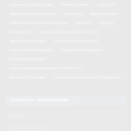
homenaje 11-S Nueva York
homenaje piloto
industrias
operativo Exaltación Cerca
pbamarket
pbamarket.com
prevención del delito barrio Lemee
proteina
rutinapp
rutinapp.me
salud pública Exaltación de la Cruz
servicios municipales
siniestro vial Buenos Aires
teatro comedia Argentina
tienda online Argentina
trámites provinciales
vecinos destacados Exaltación de la Cruz
vender por WhatsApp
Últimas Noticias del Dolar en Argentina
CONTACTO - GRUPO INFOPBA