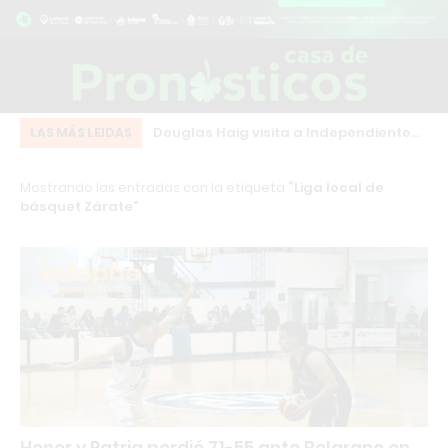
 Pergamino: el
Douglas Haig visita a Independiente
Ju
LAS MÁS LEIDAS
ez desafía a Milei y
de Chivilcoy con la misión de
en
Mostrando las entradas con la etiqueta
Liga local de
e HECHOS
mantenerse líder
bá
básquet Zárate