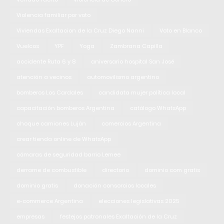
Violencia familiar por voto
Viviendas Exaltacion de la Cruz Diego Nanni
Voto en Blanco
Vuelcos
YPF
Yoga
Zambrana Capilla
accidente Ruta 6 y 8
aniversario hospital San José
atención a vecinos
automovilismo argentino
bomberos Los Cardales
candidata mujer política local
capacitación bomberos Argentina
catálogo WhatsApp
choque camiones Luján
comercios Argentina
crear tienda online de WhatsApp
cámaras de seguridad barrio Lemee
derrame de combustible
directorio
dominio com gratis
dominio gratis
donación consorcios locales
e-commerce Argentina
elecciones legislativas 2025
empresas
festejos patronales Exaltación de la Cruz