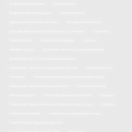
Empleados Estatales
Empretienda
Empretienda Changuito
Entrenamiento
Equipamiento militar en tren
Ernesto Tenembaum
Escuela Municipal de Atletismo Los Cardales
Espinoza
Estafa Virtual
Estafa en Facebook
Estafas
Esteban Cejas
Exaltación de la Cruz discapacidad
Exaltación de la Cruz reconocimientos
Exaltación de la Cruz seguridad vecinal
Fallecimientos
Famosos
Farmacias de turno Exaltación de la Cruz
Federación Bomberos Buenos Aires
Federico Achavál
Fernanda Díaz
Fernando Mendoza de PAMI
Festejos
Festival de Teatro de Humor Exaltación de la Cruz
Fitness
Francisco Reverter
Frecuencias reducidas trenes
Fuerza Patria Segunda Sección
Fuerza Patria elecciones 2025
Fórmula 1