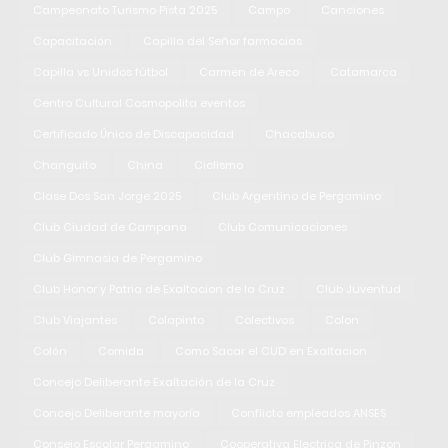
Campeonato Turismo Pista 2025
Campo
Canciones
Capacitación
Capilla del Señor farmacias
Capilla vs Unidos fútbol
Carmen de Areco
Catamarca
Centro Cultural Cosmopolita eventos
Certificado Único de Discapacidad
Chacabuco
Changuito
China
Ciclismo
Clase Dos San Jorge 2025
Club Argentino de Pergamino
Club Ciudad de Campana
Club Comunicaciones
Club Gimnasia de Pergamino
Club Honor y Patria de Exaltacion de la Cruz
Club Juventud
Club Viajantes
Colapinto
Colectivos
Colon
Colón
Comida
Como Sacar el CUD en Exaltacion
Concejo Deliberante Exaltación de la Cruz
Concejo Deliberante mayoría
Conflicto empleados ANSES
Consejo Escolar Pergamino
Cooperativa Electrica de Pinzon