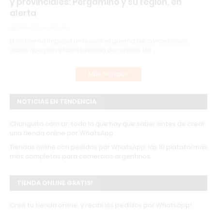
y provinciales: Pergamino y su región, en
alerta
Redacción Infopba
El Gobierno impulsa un nuevo esquema de concesiones
viales que prevé la instalación de casillas de …
Más Noticias
NOTICIAS EN TENDENCIA
Changuito.com.ar: todo lo que hay que saber antes de crear
una tienda online por WhatsApp
Tiendas online con pedidos por WhatsApp: las 10 plataformas
más completas para comercios argentinos
TIENDA ONLINE GRATIS!
Creá tu tienda online, y recibí los pedidos por Whatsapp!