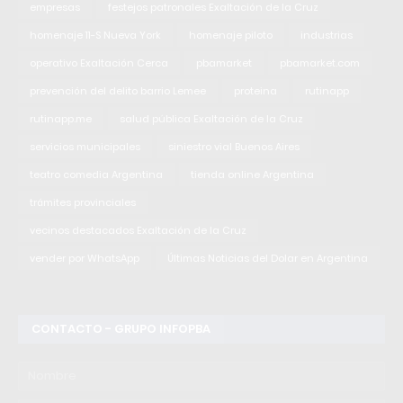
empresas
festejos patronales Exaltación de la Cruz
homenaje 11-S Nueva York
homenaje piloto
industrias
operativo Exaltación Cerca
pbamarket
pbamarket.com
prevención del delito barrio Lemee
proteina
rutinapp
rutinapp.me
salud pública Exaltación de la Cruz
servicios municipales
siniestro vial Buenos Aires
teatro comedia Argentina
tienda online Argentina
trámites provinciales
vecinos destacados Exaltación de la Cruz
vender por WhatsApp
Últimas Noticias del Dolar en Argentina
CONTACTO - GRUPO INFOPBA