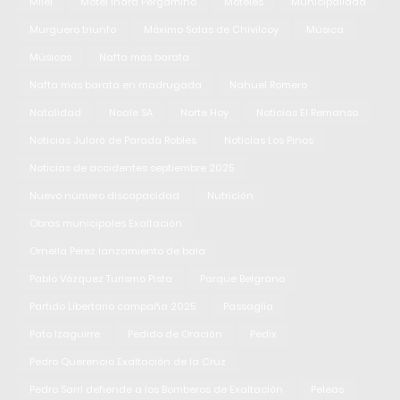
Milei
Motel Indra Pergamino
Moteles
Municipalidad
Murguero triunfo
Máximo Salas de Chivilcoy
Música
Músicos
Nafta más barata
Nafta más barata en madrugada
Nahuel Romero
Natalidad
Noale SA
Norte Hoy
Noticias El Remanso
Noticias Jularó de Parada Robles
Noticias Los Pinos
Noticias de accidentes septiembre 2025
Nuevo número discapacidad
Nutrición
Obras municipales Exaltación
Ornella Pérez lanzamiento de bala
Pablo Vázquez Turismo Pista
Parque Belgrano
Partido Libertario campaña 2025
Passaglia
Pato Izaguirre
Pedido de Oración
Pedix
Pedro Querencio Exaltación de la Cruz
Pedro Sarri defiende a los Bomberos de Exaltación
Peleas