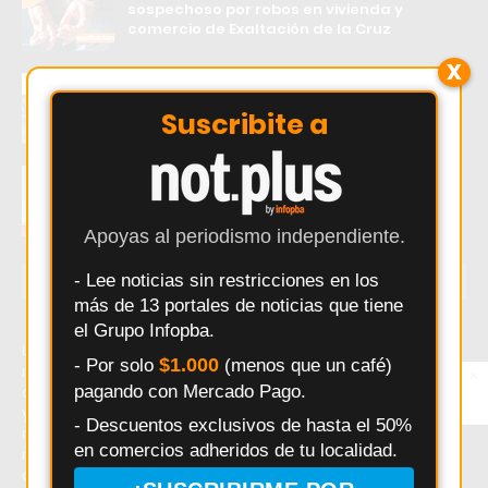
sospechoso por robos en vivienda y
comercio de Exaltación de la Cruz
X
INTA desarrolló un bebedero térmico que
evita el congelamiento del agua en zonas
Suscribite a
frías
Impactante incendio en Pergamino: un
hombre fue rescatado y trasladado al
Hospital San José
Apoyas al periodismo independiente.
- Lee noticias sin restricciones en los
ÚLTIMAS NOTICIAS
más de 13 portales de noticias que tiene
el Grupo Infopba.
Último momento: Anuncian nuevos peajes en rutas
$1.000
- Por solo
(menos que un café)
nacionales y provinciales: Pergamino y su región, en
×
Entérate primero
pagando con Mercado Pago.
alerta. Hoy: Anuncian nuevos peajes en rutas nacionales
Síguenos en
Instagram
y provinciales: Pergamino y su región, en alerta. Noticias
- Descuentos exclusivos de hasta el 50%
recientes sobre Anuncian nuevos peajes en rutas
en comercios adheridos de tu localidad.
nacionales y provinciales: Pergamino y su región, en
alerta.