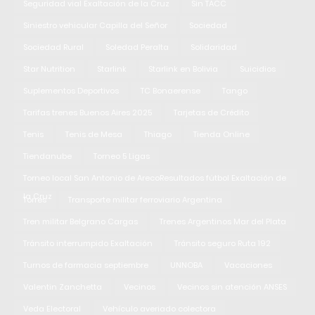
Seguridad vial Exaltación de la Cruz
Sin TACC
Siniestro vehicular Capilla del Señor
Sociedad
Sociedad Rural
Soledad Peralta
Solidaridad
Star Nutrition
Starlink
Starlink en Bolivia
Suicidios
Suplementos Deportivos
TC Bonaerense
Tango
Tarifas trenes Buenos Aires 2025
Tarjetas de Crédito
Tenis
Tenis de Mesa
Thiago
Tienda Online
Tiendanube
Torneo 5 Ligas
Torneo local San Antonio de ArecoResultados fútbol Exaltación de
la Cruz
Torres
Transporte militar ferroviario Argentina
Tren militar Belgrano Cargas
Trenes Argentinos Mar del Plata
Tránsito interrumpido Exaltación
Tránsito seguro Ruta 192
Turnos de farmacia septiembre
UNNOBA
Vacaciones
Valentin Zanchetta
Vecinos
Vecinos sin atención ANSES
Veda Electoral
Vehículo averiado colectora