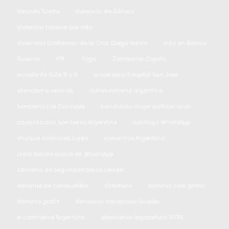
Venado Tuerto
Violencia de Género
Violencia familiar por voto
Viviendas Exaltacion de la Cruz Diego Nanni
Voto en Blanco
Vuelcos
YPF
Yoga
Zambrana Capilla
accidente Ruta 6 y 8
aniversario hospital San José
atención a vecinos
automovilismo argentino
bomberos Los Cardales
candidata mujer política local
capacitación bomberos Argentina
catálogo WhatsApp
choque camiones Luján
comercios Argentina
crear tienda online de WhatsApp
cámaras de seguridad barrio Lemee
derrame de combustible
directorio
dominio com gratis
dominio gratis
donación consorcios locales
e-commerce Argentina
elecciones legislativas 2025