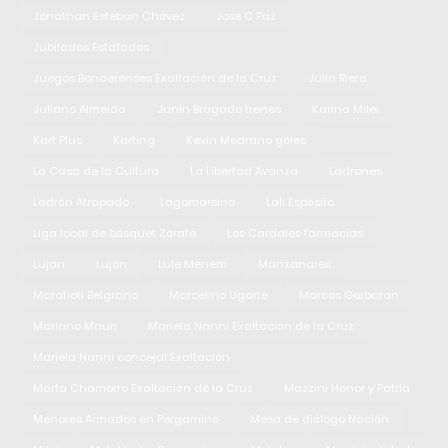
Jonathan Esteban Chávez
José C Paz
Jubilados Estafados
Juegos Bonaerenses Exaltación de la Cruz
Julia Riera
Juliano Almeida
Junín Bragado trenes
Karina Milei
Kart Plus
Karting
Kevin Medrano goles
La Casa de la Cultura
La Libertad Avanza
Ladrones
Ladrón Atrapado
Lagomarsino
Lali Espósito
Liga local de básquet Zárate
Los Cardales farmacias
Lujan
Luján
Lule Menem
Manzanares
Marafioti Belgrano
Marcelino Ugarte
Marcos Gorbaran
Mariano Mauri
Mariela Nanni Exaltación de la Cruz
Mariela Nanni concejal Exaltación
Marta Chamorro Exaltación de la Cruz
Mazzini Honor y Patria
Menores Armados en Pergamino
Mesa de diálogo Nación