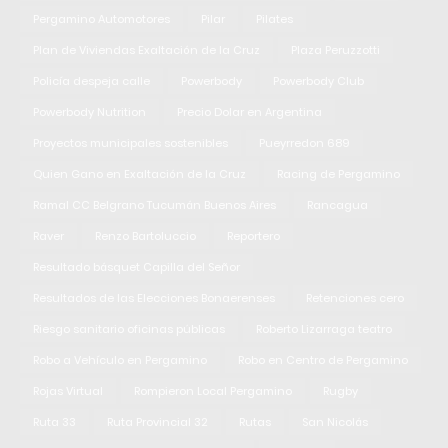
Pergamino Automotores
Pilar
Pilates
Plan de Viviendas Exaltación de la Cruz
Plaza Peruzzotti
Policía despeja calle
Powerbody
Powerbody Club
Powerbody Nutrition
Precio Dolar en Argentina
Proyectos municipales sostenibles
Pueyrredon 689
Quien Gano en Exaltación de la Cruz
Racing de Pergamino
Ramal CC Belgrano Tucumán Buenos Aires
Rancagua
Raver
Renzo Bartoluccio
Reportero
Resultado básquet Capilla del Señor
Resultados de las Elecciones Bonaerenses
Retenciones cero
Riesgo sanitario oficinas públicas
Roberto Lizarraga teatro
Robo a Vehículo en Pergamino
Robo en Centro de Pergamino
Rojas Virtual
Rompieron Local Pergamino
Rugby
Ruta 33
Ruta Provincial 32
Rutas
San Nicolás