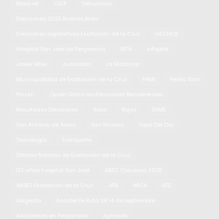
Básquet
CELP
Denuncias
Elecciones 2025 Buenos Aires
Elecciones legislativas Exaltación de la Cruz
HECHOS
Hospital San José de Pergamino
INTA
Infopba
Javier Milei
Judiciales
La Matanza
Municipalidad de Exaltación de la Cruz
PAMI
Pedro Sarri
Pinzón
Quien Gano las Elecciones Bonaerenses
Resultados Elecciones
Robo
Rojas
SAME
San Antonio de Areco
San Nicolas
Tapa Del Dia
Tecnología
Transporte
Últimas Noticias de Exaltación de la Cruz
137 años hospital San José
ABZC Clausura 2025
ANSES Exaltación de la Cruz
APB
ARCA
ATE
Abigeato
Accidente Ruta 39 14 de septiembre
Accidentes en Pergamino
Agresión