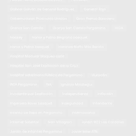
Gabriel Galván de General Rodríguez
General Rojo
Gobernadores Provincias Unidas
Gran Premio Baradero
Granja San Camilo
Granja San Camilo Pergamino
HIGA
Hockey
Honor y Patria Belgrano básquet
Honor y Patria básquet
Horarios Nafta Más Barata
Hospital Modular bloqueo calle
Hospital San José Exaltación de la Cruz
Hospital Veterinario Público de Pergamino
Huracán
INTA Pergamino
IVA
Ignacio Maiztegui
Incidente vial Exaltación
Independiente
Inflación
Ingeniero Raver básquet
Inseguridad
Intendente
Intento de Robo en Pergamino
Internacional
Internet Satelital
Iván Villagran
Jardín 902 Los Cardales
Jardín de Infantes Pergamino
Javier Milei ATN