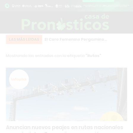
Cruz: una camioneta
El Coro Femenino Pergamino
Go
LAS MÁS LEIDAS
da en plena calle
representará a la ciudad en la
so
Mostrando las entradas con la etiqueta
Rutas
l Modular
histórica “Noche de los Coros” en
co
Chacabuco
Anuncian nuevos peajes en rutas nacionales