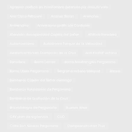
Agresión política en PilarHombre detenido por discutir voto
Ana Clara Petrosini
Andrea Baron
Animales
Aniversario
Aniversario jardín Los Cardales
Atención discapacidad Capilla del Señor
Atlético Baradero
Automovilismo
Autódromo Parque de la Velocidad
Avistamiento tren Exaltación de la Cruz
Axel Kicillof victoria
Baradero
Barrio Lemee
Barrio Mastrángelo Pergamino
Barrio Otero Pergamino
Belgrano victoria básquet
Bolivia
Bomberos Capilla del Señor domingo
Bomberos Voluntarios de Pergamino
Bomberos de Exaltación de la Cruz
Bromatología de Pergamino
Buenos Aires
CAV plan de vigilancia
CUD
Calle San Nicolás Pergamino
Campeonato Kart Plus