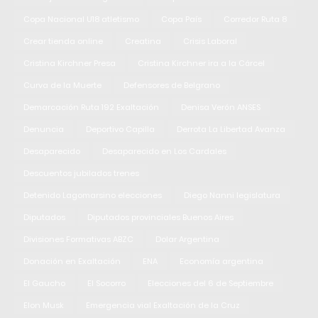
Copa Nacional U18 atletismo
Copa País
Corredor Ruta 8
Crear tienda online
Creatina
Crisis Laboral
Cristina Kirchner Presa
Cristina Kirchner ira a la Cárcel
Curva de la Muerte
Defensores de Belgrano
Demarcación Ruta 192 Exaltación
Denisa Verón ANSES
Denuncia
Deportivo Capilla
Derrota La Libertad Avanza
Desaparecido
Desaparecido en Los Cardales
Descuentos jubilados trenes
Detenido Lagomarsino elecciones
Diego Nanni legislatura
Diputados
Diputados provinciales Buenos Aires
Divisiones Formativas ABZC
Dolar Argentina
Donación en Exaltación
ENA
Economía argentina
El Gaucho
El Socorro
Elecciones del 6 de Septiembre
Elon Musk
Emergencia vial Exaltación de la Cruz