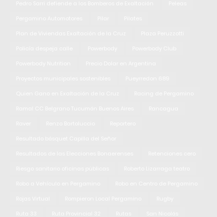
Pedro Sarri defiende a los Bomberos de Exaltación
Peleas
Pergamino Automotores
Pilar
Pilates
Plan de Viviendas Exaltación de la Cruz
Plaza Peruzzotti
Policía despeja calle
Powerbody
Powerbody Club
Powerbody Nutrition
Precio Dolar en Argentina
Proyectos municipales sostenibles
Pueyrredon 689
Quien Gano en Exaltación de la Cruz
Racing de Pergamino
Ramal CC Belgrano Tucumán Buenos Aires
Rancagua
Raver
Renzo Bartoluccio
Reportero
Resultado básquet Capilla del Señor
Resultados de las Elecciones Bonaerenses
Retenciones cero
Riesgo sanitario oficinas públicas
Roberto Lizarraga teatro
Robo a Vehículo en Pergamino
Robo en Centro de Pergamino
Rojas Virtual
Rompieron Local Pergamino
Rugby
Ruta 33
Ruta Provincial 32
Rutas
San Nicolás