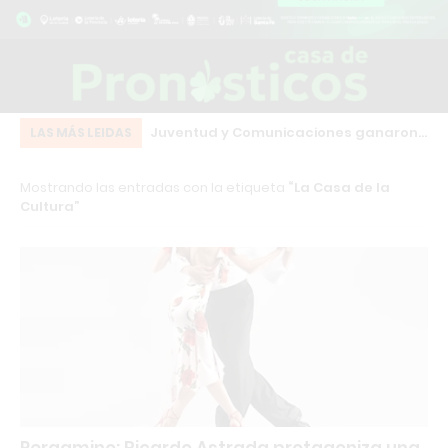
eot bordó que chocó
Juventud y Comunicaciones ganaron
El
LAS MÁS LEIDAS
o centro de Los
en el arranque de una fecha clave del
co
Mostrando las entradas con la etiqueta
La Casa de la
básquet local
Cultura