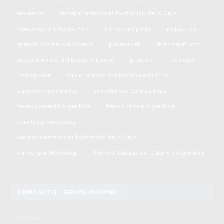
empresas
festejos patronales Exaltación de la Cruz
homenaje 11-S Nueva York
homenaje piloto
industrias
operativo Exaltación Cerca
pbamarket
pbamarket.com
prevención del delito barrio Lemee
proteina
rutinapp
rutinapp.me
salud pública Exaltación de la Cruz
servicios municipales
siniestro vial Buenos Aires
teatro comedia Argentina
tienda online Argentina
trámites provinciales
vecinos destacados Exaltación de la Cruz
vender por WhatsApp
Últimas Noticias del Dolar en Argentina
CONTACTO - GRUPO INFOPBA