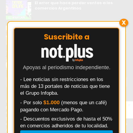
El error que hace perder ventas a los
comercios Argentinos
X
Douglas Haig visita a Independiente de
Chivilcoy con la misión de mantenerse líder
Suscribite a
Empiezan las obras del Ramal Norte: este
lunes excavan sobre avenida Yrigoyen
Apoyas al periodismo independiente.
- Lee noticias sin restricciones en los
ÚLTIMAS NOTICIAS
más de 13 portales de noticias que tiene
el Grupo Infopba.
Último momento: Pergamino: Ricardo Astrada
$1.000
- Por solo
(menos que un café)
×
Entérate primero
protagoniza una noche inolvidable de tango en La Casa
pagando con Mercado Pago.
Síguenos en
de la Cultura. Hoy: Pergamino: Ricardo Astrada
Instagram
protagoniza una noche inolvidable de tango en La Casa
- Descuentos exclusivos de hasta el 50%
de la Cultura. Noticias recientes sobre Pergamino: Ricardo
en comercios adheridos de tu localidad.
Astrada protagoniza una noche inolvidable de tango en