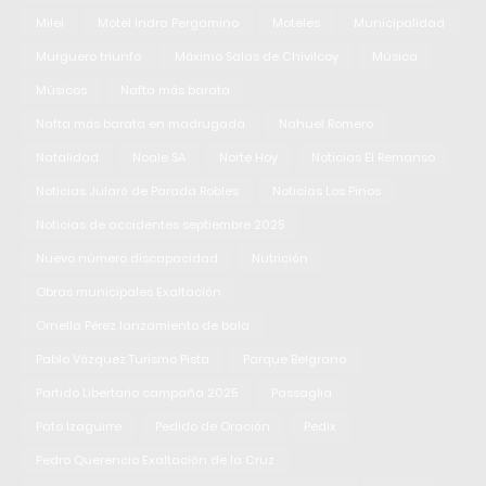
Milei
Motel Indra Pergamino
Moteles
Municipalidad
Murguero triunfo
Máximo Salas de Chivilcoy
Música
Músicos
Nafta más barata
Nafta más barata en madrugada
Nahuel Romero
Natalidad
Noale SA
Norte Hoy
Noticias El Remanso
Noticias Jularó de Parada Robles
Noticias Los Pinos
Noticias de accidentes septiembre 2025
Nuevo número discapacidad
Nutrición
Obras municipales Exaltación
Ornella Pérez lanzamiento de bala
Pablo Vázquez Turismo Pista
Parque Belgrano
Partido Libertario campaña 2025
Passaglia
Pato Izaguirre
Pedido de Oración
Pedix
Pedro Querencio Exaltación de la Cruz