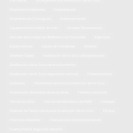
Elon Musk
Emergencia vial Exaltación de la Cruz
Empleados Estatales
Empretienda
Empretienda Changuito
Entrenamiento
Equipamiento militar en tren
Ernesto Tenembaum
Escuela Municipal de Atletismo Los Cardales
Espinoza
Estafa Virtual
Estafa en Facebook
Estafas
Esteban Cejas
Exaltación de la Cruz discapacidad
Exaltación de la Cruz reconocimientos
Exaltación de la Cruz seguridad vecinal
Fallecimientos
Famosos
Farmacias de turno Exaltación de la Cruz
Federación Bomberos Buenos Aires
Federico Achavál
Fernanda Díaz
Fernando Mendoza de PAMI
Festejos
Festival de Teatro de Humor Exaltación de la Cruz
Fitness
Francisco Reverter
Frecuencias reducidas trenes
Fuerza Patria Segunda Sección