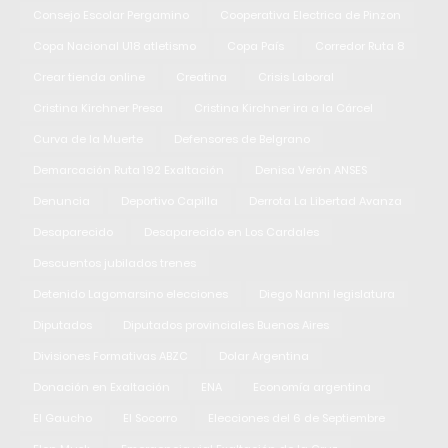
Consejo Escolar Pergamino
Cooperativa Electrica de Pinzon
Copa Nacional U18 atletismo
Copa País
Corredor Ruta 8
Crear tienda online
Creatina
Crisis Laboral
Cristina Kirchner Presa
Cristina Kirchner ira a la Cárcel
Curva de la Muerte
Defensores de Belgrano
Demarcación Ruta 192 Exaltación
Denisa Verón ANSES
Denuncia
Deportivo Capilla
Derrota La Libertad Avanza
Desaparecido
Desaparecido en Los Cardales
Descuentos jubilados trenes
Detenido Lagomarsino elecciones
Diego Nanni legislatura
Diputados
Diputados provinciales Buenos Aires
Divisiones Formativas ABZC
Dolar Argentina
Donación en Exaltación
ENA
Economía argentina
El Gaucho
El Socorro
Elecciones del 6 de Septiembre