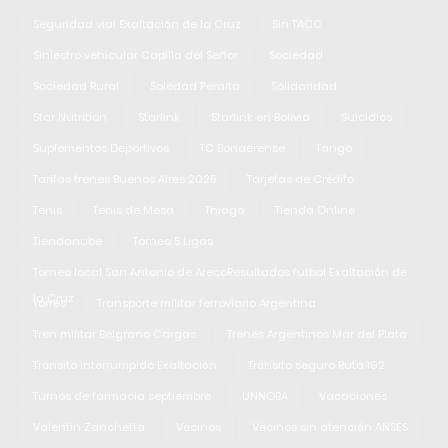
Seguridad vial Exaltación de la Cruz
Sin TACC
Siniestro vehicular Capilla del Señor
Sociedad
Sociedad Rural
Soledad Peralta
Solidaridad
Star Nutrition
Starlink
Starlink en Bolivia
Suicidios
Suplementos Deportivos
TC Bonaerense
Tango
Tarifas trenes Buenos Aires 2025
Tarjetas de Crédito
Tenis
Tenis de Mesa
Thiago
Tienda Online
Tiendanube
Torneo 5 Ligas
Torneo local San Antonio de ArecoResultados fútbol Exaltación de
la Cruz
Torres
Transporte militar ferroviario Argentina
Tren militar Belgrano Cargas
Trenes Argentinos Mar del Plata
Tránsito interrumpido Exaltación
Tránsito seguro Ruta 192
Turnos de farmacia septiembre
UNNOBA
Vacaciones
Valentin Zanchetta
Vecinos
Vecinos sin atención ANSES