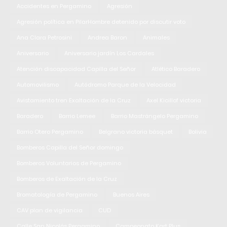
Accidentes en Pergamino
Agresión
Agresión política en PilarHombre detenido por discutir voto
Ana Clara Petrosini
Andrea Baron
Animales
Aniversario
Aniversario jardín Los Cardales
Atención discapacidad Capilla del Señor
Atlético Baradero
Automovilismo
Autódromo Parque de la Velocidad
Avistamiento tren Exaltación de la Cruz
Axel Kicillof victoria
Baradero
Barrio Lemee
Barrio Mastrángelo Pergamino
Barrio Otero Pergamino
Belgrano victoria básquet
Bolivia
Bomberos Capilla del Señor domingo
Bomberos Voluntarios de Pergamino
Bomberos de Exaltación de la Cruz
Bromatología de Pergamino
Buenos Aires
CAV plan de vigilancia
CUD
Calle San Nicolás Pergamino
Campeonato Kart Plus