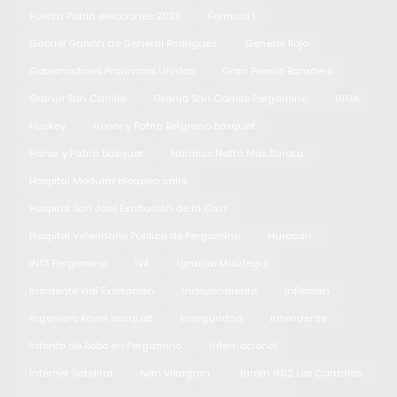
Fuerza Patria elecciones 2025
Fórmula 1
Gabriel Galván de General Rodríguez
General Rojo
Gobernadores Provincias Unidas
Gran Premio Baradero
Granja San Camilo
Granja San Camilo Pergamino
HIGA
Hockey
Honor y Patria Belgrano básquet
Honor y Patria básquet
Horarios Nafta Más Barata
Hospital Modular bloqueo calle
Hospital San José Exaltación de la Cruz
Hospital Veterinario Público de Pergamino
Huracán
INTA Pergamino
IVA
Ignacio Maiztegui
Incidente vial Exaltación
Independiente
Inflación
Ingeniero Raver básquet
Inseguridad
Intendente
Intento de Robo en Pergamino
Internacional
Internet Satelital
Iván Villagran
Jardín 902 Los Cardales