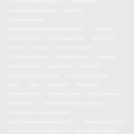
Jardín de Infantes Pergamino
Javier Milei ATN
Jonathan Esteban Chávez
José C Paz
Jubilados Estafados
Juegos Bonaerenses Exaltación de la Cruz
Julia Riera
Juliano Almeida
Junín Bragado trenes
Karina Milei
Kart Plus
Karting
Kevin Medrano goles
La Casa de la Cultura
La Libertad Avanza
Ladrones
Ladrón Atrapado
Lagomarsino
Lali Espósito
Liga local de básquet Zárate
Los Cardales farmacias
Lujan
Luján
Lule Menem
Manzanares
Marafioti Belgrano
Marcelino Ugarte
Marcos Gorbaran
Mariano Mauri
Mariela Nanni Exaltación de la Cruz
Mariela Nanni concejal Exaltación
Marta Chamorro Exaltación de la Cruz
Mazzini Honor y Patria
Menores Armados en Pergamino
Mesa de diálogo Nación