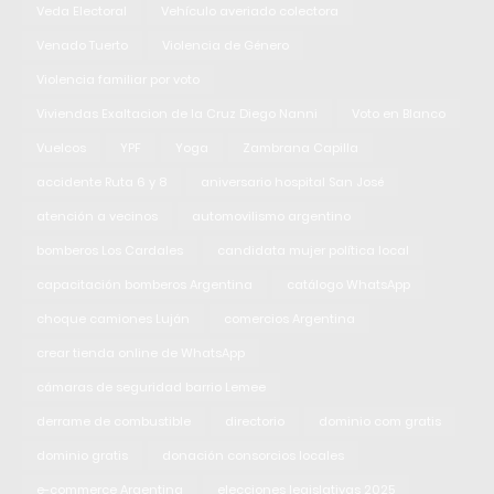
Veda Electoral
Vehículo averiado colectora
Venado Tuerto
Violencia de Género
Violencia familiar por voto
Viviendas Exaltacion de la Cruz Diego Nanni
Voto en Blanco
Vuelcos
YPF
Yoga
Zambrana Capilla
accidente Ruta 6 y 8
aniversario hospital San José
atención a vecinos
automovilismo argentino
bomberos Los Cardales
candidata mujer política local
capacitación bomberos Argentina
catálogo WhatsApp
choque camiones Luján
comercios Argentina
crear tienda online de WhatsApp
cámaras de seguridad barrio Lemee
derrame de combustible
directorio
dominio com gratis
dominio gratis
donación consorcios locales
e-commerce Argentina
elecciones legislativas 2025