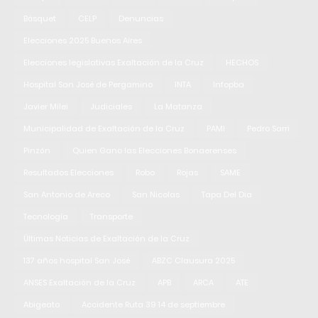
Básquet
CELP
Denuncias
Elecciones 2025 Buenos Aires
Elecciones legislativas Exaltación de la Cruz
HECHOS
Hospital San José de Pergamino
INTA
Infopba
Javier Milei
Judiciales
La Matanza
Municipalidad de Exaltación de la Cruz
PAMI
Pedro Sarri
Pinzón
Quien Gano las Elecciones Bonaerenses
Resultados Elecciones
Robo
Rojas
SAME
San Antonio de Areco
San Nicolas
Tapa Del Dia
Tecnología
Transporte
Últimas Noticias de Exaltación de la Cruz
137 años hospital San José
ABZC Clausura 2025
ANSES Exaltación de la Cruz
APB
ARCA
ATE
Abigeato
Accidente Ruta 39 14 de septiembre