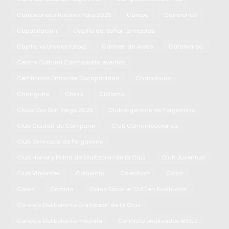
Campeonato Turismo Pista 2025
Campo
Canciones
Capacitación
Capilla del Señor farmacias
Capilla vs Unidos fútbol
Carmen de Areco
Catamarca
Centro Cultural Cosmopolita eventos
Certificado Único de Discapacidad
Chacabuco
Changuito
China
Ciclismo
Clase Dos San Jorge 2025
Club Argentino de Pergamino
Club Ciudad de Campana
Club Comunicaciones
Club Gimnasia de Pergamino
Club Honor y Patria de Exaltacion de la Cruz
Club Juventud
Club Viajantes
Colapinto
Colectivos
Colon
Colón
Comida
Como Sacar el CUD en Exaltacion
Concejo Deliberante Exaltación de la Cruz
Concejo Deliberante mayoría
Conflicto empleados ANSES