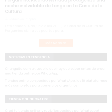
Pergamino: Ricardo Astrada protagoniza una
noche inolvidable de tango en La Casa de la
Cultura
Redacción Infopba
Este sábado 14 de junio a las 21:00 , La Casa de la Cultura de
Pergamino abrirá sus puertas para…
Más Noticias
NOTICIAS EN TENDENCIA
Changuito.com.ar: todo lo que hay que saber antes de crear
una tienda online por WhatsApp
Tiendas online con pedidos por WhatsApp: las 10 plataformas
más completas para comercios argentinos
TIENDA ONLINE GRATIS!
Creá tu tienda online, y recibí los pedidos por Whatsapp!