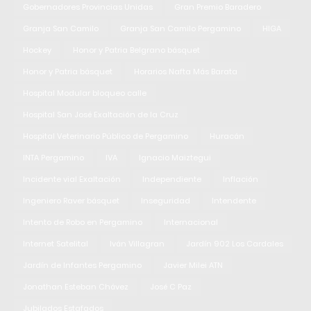
Gobernadores Provincias Unidas
Gran Premio Baradero
Granja San Camilo
Granja San Camilo Pergamino
HIGA
Hockey
Honor y Patria Belgrano básquet
Honor y Patria básquet
Horarios Nafta Más Barata
Hospital Modular bloqueo calle
Hospital San José Exaltación de la Cruz
Hospital Veterinario Público de Pergamino
Huracán
INTA Pergamino
IVA
Ignacio Maiztegui
Incidente vial Exaltación
Independiente
Inflación
Ingeniero Raver básquet
Inseguridad
Intendente
Intento de Robo en Pergamino
Internacional
Internet Satelital
Iván Villagran
Jardín 902 Los Cardales
Jardín de Infantes Pergamino
Javier Milei ATN
Jonathan Esteban Chávez
José C Paz
Jubilados Estafados