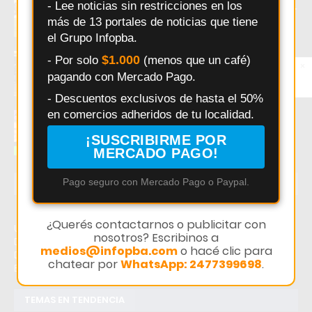
- Lee noticias sin restricciones en los
Chivilcoy con la misión de mantenerse líder
más de 13 portales de noticias que tiene
el Grupo Infopba.
Juventud y Comunicaciones ganaron en el
$1.000
- Por solo
(menos que un café)
×
Entérate primero
arranque de una fecha clave del básquet
pagando con Mercado Pago.
Síguenos en
local
Instagram
- Descuentos exclusivos de hasta el 50%
en comercios adheridos de tu localidad.
El error que hace perder ventas a los
comercios Argentinos
¡SUSCRIBIRME POR
MERCADO PAGO!
Pago seguro con Mercado Pago o Paypal.
ÚLTIMAS NOTICIAS
¿Querés contactarnos o publicitar con
Último momento: La Gaceta de Exaltación de la Cruz -
nosotros? Escribinos a
Diario Digital. Hoy: La Gaceta de Exaltación de la Cruz -
medios@infopba.com
o hacé clic para
Diario Digital. Noticias recientes sobre La Gaceta de
chatear por
WhatsApp: 2477399698
.
Exaltación de la Cruz - Diario Digital.
TEMAS EN TENDENCIA