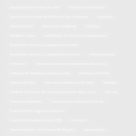
Equipamiento militar en tren
Ernesto Tenembaum
Escuela Municipal de Atletismo Los Cardales
Espinoza
Estafa Virtual
Estafa en Facebook
Estafas
Esteban Cejas
Exaltación de la Cruz discapacidad
Exaltación de la Cruz reconocimientos
Exaltación de la Cruz seguridad vecinal
Fallecimientos
Famosos
Farmacias de turno Exaltación de la Cruz
Federación Bomberos Buenos Aires
Federico Achavál
Fernanda Díaz
Fernando Mendoza de PAMI
Festejos
Festival de Teatro de Humor Exaltación de la Cruz
Fitness
Francisco Reverter
Frecuencias reducidas trenes
Fuerza Patria Segunda Sección
Fuerza Patria elecciones 2025
Fórmula 1
Gabriel Galván de General Rodríguez
General Rojo