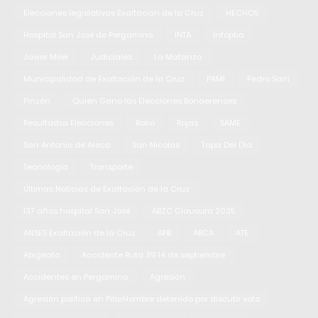
Elecciones legislativas Exaltación de la Cruz
HECHOS
Hospital San José de Pergamino
INTA
Infopba
Javier Milei
Judiciales
La Matanza
Municipalidad de Exaltación de la Cruz
PAMI
Pedro Sarri
Pinzón
Quien Gano las Elecciones Bonaerenses
Resultados Elecciones
Robo
Rojas
SAME
San Antonio de Areco
San Nicolas
Tapa Del Dia
Tecnología
Transporte
Últimas Noticias de Exaltación de la Cruz
137 años hospital San José
ABZC Clausura 2025
ANSES Exaltación de la Cruz
APB
ARCA
ATE
Abigeato
Accidente Ruta 39 14 de septiembre
Accidentes en Pergamino
Agresión
Agresión política en PilarHombre detenido por discutir voto