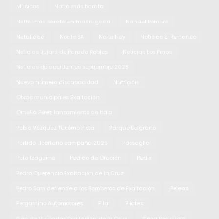
Músicos
Nafta más barata
Nafta más barata en madrugada
Nahuel Romero
Natalidad
Noale SA
Norte Hoy
Noticias El Remanso
Noticias Jularó de Parada Robles
Noticias Los Pinos
Noticias de accidentes septiembre 2025
Nuevo número discapacidad
Nutrición
Obras municipales Exaltación
Ornella Pérez lanzamiento de bala
Pablo Vázquez Turismo Pista
Parque Belgrano
Partido Libertario campaña 2025
Passaglia
Pato Izaguirre
Pedido de Oración
Pedix
Pedro Querencio Exaltación de la Cruz
Pedro Sarri defiende a los Bomberos de Exaltación
Peleas
Pergamino Automotores
Pilar
Pilates
Plan de Viviendas Exaltación de la Cruz
Plaza Peruzzotti