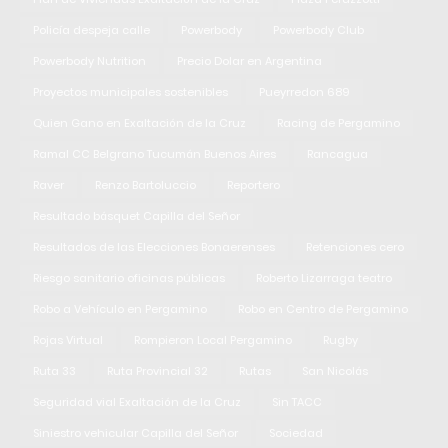
Policía despeja calle
Powerbody
Powerbody Club
Powerbody Nutrition
Precio Dolar en Argentina
Proyectos municipales sostenibles
Pueyrredon 689
Quien Gano en Exaltación de la Cruz
Racing de Pergamino
Ramal CC Belgrano Tucumán Buenos Aires
Rancagua
Raver
Renzo Bartoluccio
Reportero
Resultado básquet Capilla del Señor
Resultados de las Elecciones Bonaerenses
Retenciones cero
Riesgo sanitario oficinas públicas
Roberto Lizarraga teatro
Robo a Vehículo en Pergamino
Robo en Centro de Pergamino
Rojas Virtual
Rompieron Local Pergamino
Rugby
Ruta 33
Ruta Provincial 32
Rutas
San Nicolás
Seguridad vial Exaltación de la Cruz
Sin TACC
Siniestro vehicular Capilla del Señor
Sociedad