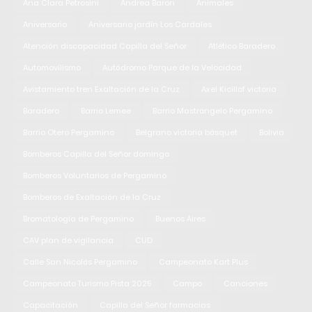
Ana Clara Petrosini
Andrea Baron
Animales
Aniversario
Aniversario jardín Los Cardales
Atención discapacidad Capilla del Señor
Atlético Baradero
Automovilismo
Autódromo Parque de la Velocidad
Avistamiento tren Exaltación de la Cruz
Axel Kicillof victoria
Baradero
Barrio Lemee
Barrio Mastrángelo Pergamino
Barrio Otero Pergamino
Belgrano victoria básquet
Bolivia
Bomberos Capilla del Señor domingo
Bomberos Voluntarios de Pergamino
Bomberos de Exaltación de la Cruz
Bromatología de Pergamino
Buenos Aires
CAV plan de vigilancia
CUD
Calle San Nicolás Pergamino
Campeonato Kart Plus
Campeonato Turismo Pista 2025
Campo
Canciones
Capacitación
Capilla del Señor farmacias