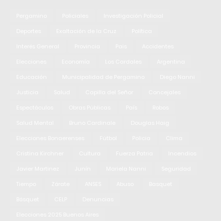
Pergamino
Policiales
Investigación Policial
Deportes
Exaltación de la Cruz
Política
Interés General
Provincia
Pais
Accidentes
Elecciones
Economía
Los Cardales
Argentina
Educación
Municipalidad de Pergamino
Diego Nanni
Justicia
Salud
Capilla del Señor
Concejales
Espectáculos
Obras Públicas
País
Robos
Salud Mental
Bruno Cardinale
Douglas Haig
Elecciones Bonaerenses
Fútbol
Policia
Clima
Cristina Kirchner
Cultura
Fuerza Patria
Incendios
Javier Martinez
Junín
Mariela Nanni
Seguridad
Tiempo
Zárate
ANSES
Abuso
Basquet
Básquet
CELP
Denuncias
Elecciones 2025 Buenos Aires