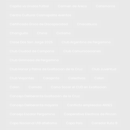
Capilla vs Unidos fútbol
Carmen de Areco
Catamarca
Centro Cultural Cosmopolita eventos
Certificado Único de Discapacidad
Chacabuco
Changuito
China
Ciclismo
Clase Dos San Jorge 2025
Club Argentino de Pergamino
Club Ciudad de Campana
Club Comunicaciones
Club Gimnasia de Pergamino
Club Honor y Patria de Exaltacion de la Cruz
Club Juventud
Club Viajantes
Colapinto
Colectivos
Colon
Colón
Comida
Como Sacar el CUD en Exaltacion
Concejo Deliberante Exaltación de la Cruz
Concejo Deliberante mayoría
Conflicto empleados ANSES
Consejo Escolar Pergamino
Cooperativa Electrica de Pinzon
Copa Nacional U18 atletismo
Copa País
Corredor Ruta 8