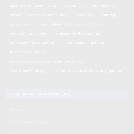
operativo Exaltación Cerca
pbamarket
pbamarket.com
prevención del delito barrio Lemee
proteina
rutinapp
rutinapp.me
salud pública Exaltación de la Cruz
servicios municipales
siniestro vial Buenos Aires
teatro comedia Argentina
tienda online Argentina
trámites provinciales
vecinos destacados Exaltación de la Cruz
vender por WhatsApp
Últimas Noticias del Dolar en Argentina
CONTACTO - GRUPO INFOPBA