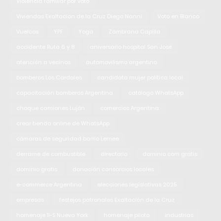
Violencia familiar por voto
Viviendas Exaltacion de la Cruz Diego Nanni
Voto en Blanco
Vuelcos
YPF
Yoga
Zambrana Capilla
accidente Ruta 6 y 8
aniversario hospital San José
atención a vecinos
automovilismo argentino
bomberos Los Cardales
candidata mujer política local
capacitación bomberos Argentina
catálogo WhatsApp
choque camiones Luján
comercios Argentina
crear tienda online de WhatsApp
cámaras de seguridad barrio Lemee
derrame de combustible
directorio
dominio com gratis
dominio gratis
donación consorcios locales
e-commerce Argentina
elecciones legislativas 2025
empresas
festejos patronales Exaltación de la Cruz
homenaje 11-S Nueva York
homenaje piloto
industrias