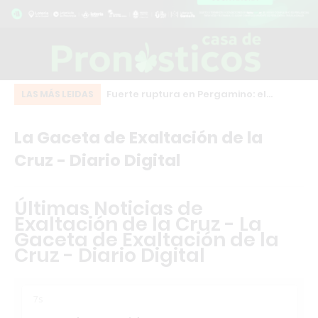
eot bordó que chocó
Fuerte ruptura en Pergamino: el
Do
LAS MÁS LEIDAS
o centro de Los
intendente Martínez desafía a Milei y
de
La Gaceta de Exaltación de la
se suma al frente HECHOS
ma
Cruz - Diario Digital
Últimas Noticias de
Exaltación de la Cruz - La
Gaceta de Exaltación de la
Cruz - Diario Digital