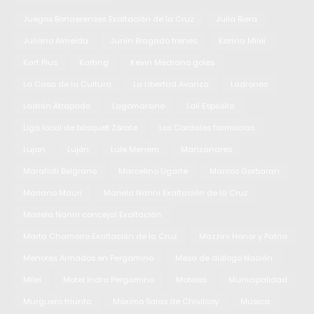
Juegos Bonaerenses Exaltación de la Cruz
Julia Riera
Juliano Almeida
Junín Bragado trenes
Karina Milei
Kart Plus
Karting
Kevin Medrano goles
La Casa de la Cultura
La Libertad Avanza
Ladrones
Ladrón Atrapado
Lagomarsino
Lali Espósito
Liga local de básquet Zárate
Los Cardales farmacias
Lujan
Luján
Lule Menem
Manzanares
Marafioti Belgrano
Marcelino Ugarte
Marcos Gorbaran
Mariano Mauri
Mariela Nanni Exaltación de la Cruz
Mariela Nanni concejal Exaltación
Marta Chamorro Exaltación de la Cruz
Mazzini Honor y Patria
Menores Armados en Pergamino
Mesa de diálogo Nación
Milei
Motel Indra Pergamino
Moteles
Municipalidad
Murguero triunfo
Máximo Salas de Chivilcoy
Música