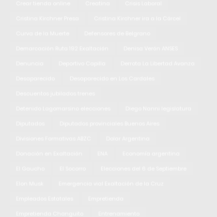
Crear tienda online
Creatina
Crisis Laboral
Cristina Kirchner Presa
Cristina Kirchner ira a la Cárcel
Curva de la Muerte
Defensores de Belgrano
Demarcación Ruta 192 Exaltación
Denisa Verón ANSES
Denuncia
Deportivo Capilla
Derrota La Libertad Avanza
Desaparecido
Desaparecido en Los Cardales
Descuentos jubilados trenes
Detenido Lagomarsino elecciones
Diego Nanni legislatura
Diputados
Diputados provinciales Buenos Aires
Divisiones Formativas ABZC
Dolar Argentina
Donación en Exaltación
ENA
Economía argentina
El Gaucho
El Socorro
Elecciones del 6 de Septiembre
Elon Musk
Emergencia vial Exaltación de la Cruz
Empleados Estatales
Empretienda
Empretienda Changuito
Entrenamiento