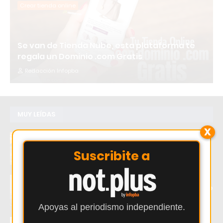
Crear tienda online
Se van de Tienda Nube, esta plataforma te
regala un Dominio .com Gratis
Redacción Infopba
MUY LEÍDAS
X
Buscan a un Peugeot bordó que chocó y se
fugó en pleno centro de Los Cardales
Suscribite a
Fuerte ruptura en Pergamino: el intendente
Martínez desafía a Milei y se suma al frente
HECHOS
Apoyas al periodismo independiente.
Douglas Haig visita a Independiente de