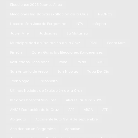
Elecciones 2025 Buenos Aires
Elecciones legislativas Exaltación de la Cruz
HECHOS
Hospital San José de Pergamino
INTA
Infopba
Javier Milei
Judiciales
La Matanza
Municipalidad de Exaltación de la Cruz
PAMI
Pedro Sarri
Pinzón
Quien Gano las Elecciones Bonaerenses
Resultados Elecciones
Robo
Rojas
SAME
San Antonio de Areco
San Nicolas
Tapa Del Dia
Tecnología
Transporte
Últimas Noticias de Exaltación de la Cruz
137 años hospital San José
ABZC Clausura 2025
ANSES Exaltación de la Cruz
APB
ARCA
ATE
Abigeato
Accidente Ruta 39 14 de septiembre
Accidentes en Pergamino
Agresión