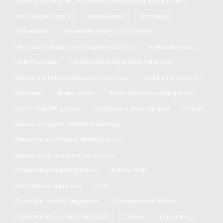
Agresión política en PilarHombre detenido por discutir voto
Ana Clara Petrosini
Andrea Baron
Animales
Aniversario
Aniversario jardín Los Cardales
Atención discapacidad Capilla del Señor
Atlético Baradero
Automovilismo
Autódromo Parque de la Velocidad
Avistamiento tren Exaltación de la Cruz
Axel Kicillof victoria
Baradero
Barrio Lemee
Barrio Mastrángelo Pergamino
Barrio Otero Pergamino
Belgrano victoria básquet
Bolivia
Bomberos Capilla del Señor domingo
Bomberos Voluntarios de Pergamino
Bomberos de Exaltación de la Cruz
Bromatología de Pergamino
Buenos Aires
CAV plan de vigilancia
CUD
Calle San Nicolás Pergamino
Campeonato Kart Plus
Campeonato Turismo Pista 2025
Campo
Canciones