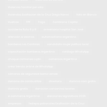
Violencia familiar por voto
Viviendas Exaltacion de la Cruz Diego Nanni
Voto en Blanco
Vuelcos
YPF
Yoga
Zambrana Capilla
accidente Ruta 6 y 8
aniversario hospital San José
atención a vecinos
automovilismo argentino
bomberos Los Cardales
candidata mujer política local
capacitación bomberos Argentina
catálogo WhatsApp
choque camiones Luján
comercios Argentina
crear tienda online de WhatsApp
cámaras de seguridad barrio Lemee
derrame de combustible
directorio
dominio com gratis
dominio gratis
donación consorcios locales
e-commerce Argentina
elecciones legislativas 2025
empresas
festejos patronales Exaltación de la Cruz