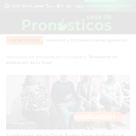
eot bordó que chocó
Juventud y Comunicaciones ganaron
El
LAS MÁS LEIDAS
o centro de Los
en el arranque de una fecha clave del
co
Mostrando las entradas con la etiqueta
Bomberos de
básquet local
Exaltación de la Cruz