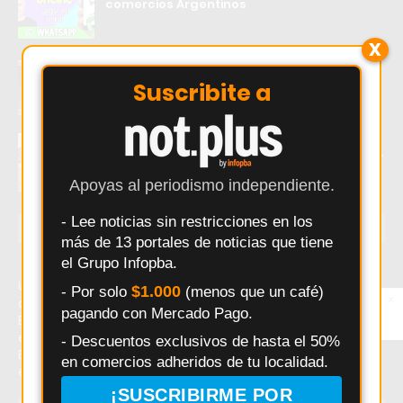
comercios Argentinos
X
Exaltación de la Cruz: una camioneta RAM
quedó detenida en plena calle frente al
Suscribite a
Hospital Modular
Douglas Haig visita a Independiente de
Chivilcoy con la misión de mantenerse líder
Apoyas al periodismo independiente.
- Lee noticias sin restricciones en los
ÚLTIMAS NOTICIAS
más de 13 portales de noticias que tiene
el Grupo Infopba.
Último momento: Exaltación de la Cruz: Pedro Sarri
$1.000
- Por solo
(menos que un café)
×
Entérate primero
defiende a bomberos y enfermeros frente a críticas. Hoy:
pagando con Mercado Pago.
Síguenos en
Exaltación de la Cruz: Pedro Sarri defiende a bomberos y
Instagram
enfermeros frente a críticas. Noticias recientes sobre
- Descuentos exclusivos de hasta el 50%
Exaltación de la Cruz: Pedro Sarri defiende a bomberos y
en comercios adheridos de tu localidad.
enfermeros frente a críticas.
¡SUSCRIBIRME POR