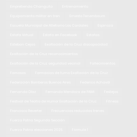
Empretienda Changuito
Entrenamiento
Equipamiento militar en tren
Ernesto Tenembaum
Escuela Municipal de Atletismo Los Cardales
Espinoza
Estafa Virtual
Estafa en Facebook
Estafas
Esteban Cejas
Exaltación de la Cruz discapacidad
Exaltación de la Cruz reconocimientos
Exaltación de la Cruz seguridad vecinal
Fallecimientos
Famosos
Farmacias de turno Exaltación de la Cruz
Federación Bomberos Buenos Aires
Federico Achavál
Fernanda Díaz
Fernando Mendoza de PAMI
Festejos
Festival de Teatro de Humor Exaltación de la Cruz
Fitness
Francisco Reverter
Frecuencias reducidas trenes
Fuerza Patria Segunda Sección
Fuerza Patria elecciones 2025
Fórmula 1