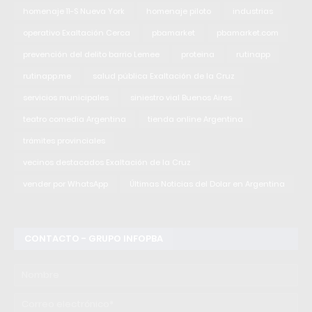
homenaje 11-S Nueva York
homenaje piloto
industrias
operativo Exaltación Cerca
pbamarket
pbamarket.com
prevención del delito barrio Lemee
proteina
rutinapp
rutinapp.me
salud pública Exaltación de la Cruz
servicios municipales
siniestro vial Buenos Aires
teatro comedia Argentina
tienda online Argentina
trámites provinciales
vecinos destacados Exaltación de la Cruz
vender por WhatsApp
Últimas Noticias del Dolar en Argentina
CONTACTO - GRUPO INFOPBA