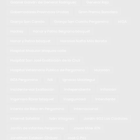
Gabriel Galván de General Rodríguez
General Rojo
Gobernadores Provincias Unidas
Gran Premio Baradero
Granja San Camilo
Granja San Camilo Pergamino
HIGA
Hockey
Honor y Patria Belgrano básquet
Honor y Patria básquet
Horarios Nafta Más Barata
Hospital Modular bloqueo calle
Hospital San José Exaltación de la Cruz
Hospital Veterinario Público de Pergamino
Huracán
INTA Pergamino
IVA
Ignacio Maiztegui
Incidente vial Exaltación
Independiente
Inflación
Ingeniero Raver básquet
Inseguridad
Intendente
Intento de Robo en Pergamino
Internacional
Internet Satelital
Iván Villagran
Jardín 902 Los Cardales
Jardín de Infantes Pergamino
Javier Milei ATN
Jonathan Esteban Chávez
José C Paz