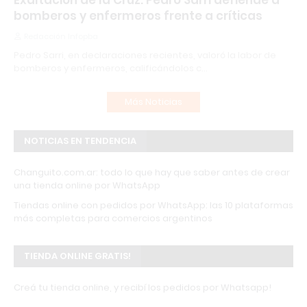
Exaltación de la Cruz: Pedro Sarri defiende a
bomberos y enfermeros frente a críticas
Redacción Infopba
Pedro Sarri, en declaraciones recientes, valoró la labor de
bomberos y enfermeros, calificándolos c…
Más Noticias
NOTICIAS EN TENDENCIA
Changuito.com.ar: todo lo que hay que saber antes de crear
una tienda online por WhatsApp
Tiendas online con pedidos por WhatsApp: las 10 plataformas
más completas para comercios argentinos
TIENDA ONLINE GRATIS!
Creá tu tienda online, y recibí los pedidos por Whatsapp!