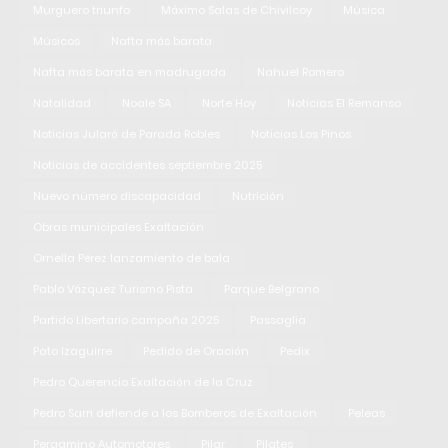
Murguero triunfo
Máximo Salas de Chivilcoy
Música
Músicos
Nafta más barata
Nafta más barata en madrugada
Nahuel Romero
Natalidad
Noale SA
Norte Hoy
Noticias El Remanso
Noticias Jularó de Parada Robles
Noticias Los Pinos
Noticias de accidentes septiembre 2025
Nuevo número discapacidad
Nutrición
Obras municipales Exaltación
Ornella Pérez lanzamiento de bala
Pablo Vázquez Turismo Pista
Parque Belgrano
Partido Libertario campaña 2025
Passaglia
Pato Izaguirre
Pedido de Oración
Pedix
Pedro Querencio Exaltación de la Cruz
Pedro Sarri defiende a los Bomberos de Exaltación
Peleas
Pergamino Automotores
Pilar
Pilates