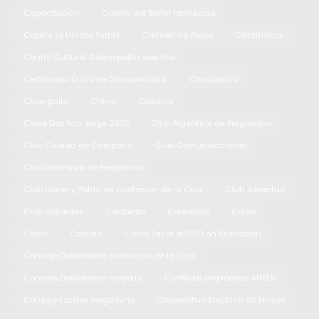
Capacitación
Capilla del Señor farmacias
Capilla vs Unidos fútbol
Carmen de Areco
Catamarca
Centro Cultural Cosmopolita eventos
Certificado Único de Discapacidad
Chacabuco
Changuito
China
Ciclismo
Clase Dos San Jorge 2025
Club Argentino de Pergamino
Club Ciudad de Campana
Club Comunicaciones
Club Gimnasia de Pergamino
Club Honor y Patria de Exaltacion de la Cruz
Club Juventud
Club Viajantes
Colapinto
Colectivos
Colon
Colón
Comida
Como Sacar el CUD en Exaltacion
Concejo Deliberante Exaltación de la Cruz
Concejo Deliberante mayoría
Conflicto empleados ANSES
Consejo Escolar Pergamino
Cooperativa Electrica de Pinzon