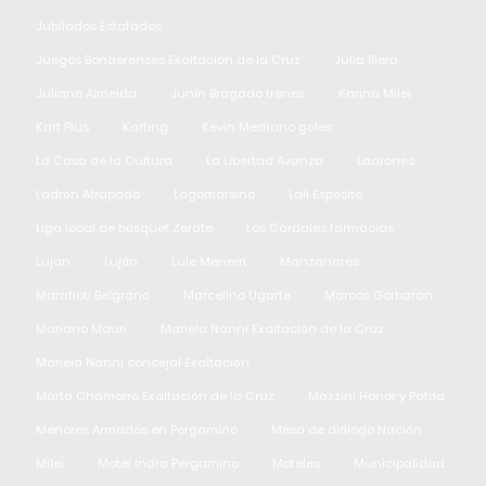
Jubilados Estafados
Juegos Bonaerenses Exaltación de la Cruz
Julia Riera
Juliano Almeida
Junín Bragado trenes
Karina Milei
Kart Plus
Karting
Kevin Medrano goles
La Casa de la Cultura
La Libertad Avanza
Ladrones
Ladrón Atrapado
Lagomarsino
Lali Espósito
Liga local de básquet Zárate
Los Cardales farmacias
Lujan
Luján
Lule Menem
Manzanares
Marafioti Belgrano
Marcelino Ugarte
Marcos Gorbaran
Mariano Mauri
Mariela Nanni Exaltación de la Cruz
Mariela Nanni concejal Exaltación
Marta Chamorro Exaltación de la Cruz
Mazzini Honor y Patria
Menores Armados en Pergamino
Mesa de diálogo Nación
Milei
Motel Indra Pergamino
Moteles
Municipalidad