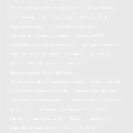
Plan de Viviendas Exaltación de la Cruz
Plaza Peruzzotti
Policía despeja calle
Powerbody
Powerbody Club
Powerbody Nutrition
Precio Dolar en Argentina
Proyectos municipales sostenibles
Pueyrredon 689
Quien Gano en Exaltación de la Cruz
Racing de Pergamino
Ramal CC Belgrano Tucumán Buenos Aires
Rancagua
Raver
Renzo Bartoluccio
Reportero
Resultado básquet Capilla del Señor
Resultados de las Elecciones Bonaerenses
Retenciones cero
Riesgo sanitario oficinas públicas
Roberto Lizarraga teatro
Robo a Vehículo en Pergamino
Robo en Centro de Pergamino
Rojas Virtual
Rompieron Local Pergamino
Rugby
Ruta 33
Ruta Provincial 32
Rutas
San Nicolás
Seguridad vial Exaltación de la Cruz
Sin TACC