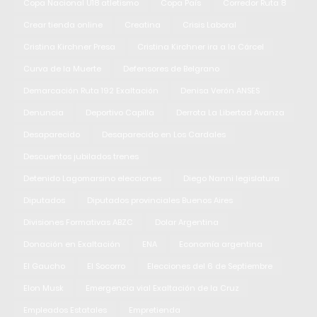
Copa Nacional U18 atletismo
Copa País
Corredor Ruta 8
Crear tienda online
Creatina
Crisis Laboral
Cristina Kirchner Presa
Cristina Kirchner ira a la Cárcel
Curva de la Muerte
Defensores de Belgrano
Demarcación Ruta 192 Exaltación
Denisa Verón ANSES
Denuncia
Deportivo Capilla
Derrota La Libertad Avanza
Desaparecido
Desaparecido en Los Cardales
Descuentos jubilados trenes
Detenido Lagomarsino elecciones
Diego Nanni legislatura
Diputados
Diputados provinciales Buenos Aires
Divisiones Formativas ABZC
Dolar Argentina
Donación en Exaltación
ENA
Economía argentina
El Gaucho
El Socorro
Elecciones del 6 de Septiembre
Elon Musk
Emergencia vial Exaltación de la Cruz
Empleados Estatales
Empretienda