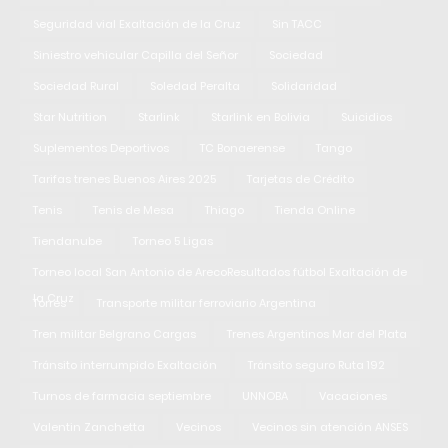
Seguridad vial Exaltación de la Cruz
Sin TACC
Siniestro vehicular Capilla del Señor
Sociedad
Sociedad Rural
Soledad Peralta
Solidaridad
Star Nutrition
Starlink
Starlink en Bolivia
Suicidios
Suplementos Deportivos
TC Bonaerense
Tango
Tarifas trenes Buenos Aires 2025
Tarjetas de Crédito
Tenis
Tenis de Mesa
Thiago
Tienda Online
Tiendanube
Torneo 5 Ligas
Torneo local San Antonio de ArecoResultados fútbol Exaltación de
la Cruz
Torres
Transporte militar ferroviario Argentina
Tren militar Belgrano Cargas
Trenes Argentinos Mar del Plata
Tránsito interrumpido Exaltación
Tránsito seguro Ruta 192
Turnos de farmacia septiembre
UNNOBA
Vacaciones
Valentin Zanchetta
Vecinos
Vecinos sin atención ANSES