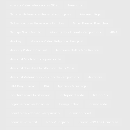
Fuerza Patria elecciones 2025
Fórmula 1
Gabriel Galván de General Rodríguez
General Rojo
Gobernadores Provincias Unidas
Gran Premio Baradero
Granja San Camilo
Granja San Camilo Pergamino
HIGA
Hockey
Honor y Patria Belgrano básquet
Honor y Patria básquet
Horarios Nafta Más Barata
Hospital Modular bloqueo calle
Hospital San José Exaltación de la Cruz
Hospital Veterinario Público de Pergamino
Huracán
INTA Pergamino
IVA
Ignacio Maiztegui
Incidente vial Exaltación
Independiente
Inflación
Ingeniero Raver básquet
Inseguridad
Intendente
Intento de Robo en Pergamino
Internacional
Internet Satelital
Iván Villagran
Jardín 902 Los Cardales