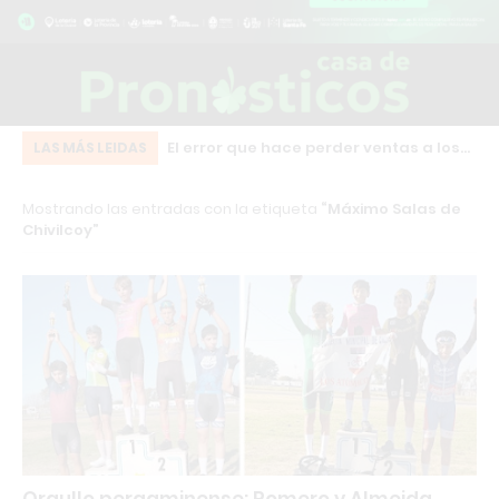
nicaciones ganaron
El error que hace perder ventas a los
Do
LAS MÁS LEIDAS
 una fecha clave del
comercios Argentinos
de
Mostrando las entradas con la etiqueta
Máximo Salas de
ma
Chivilcoy