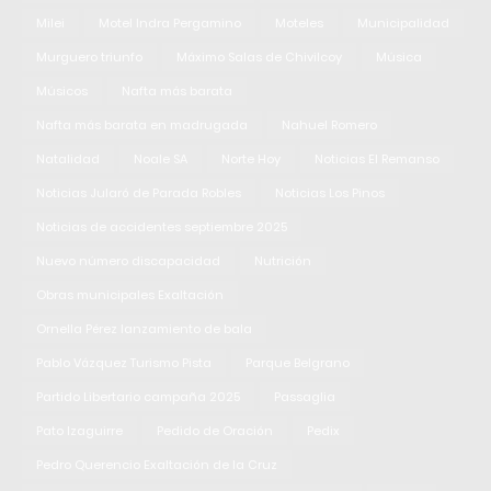
Milei
Motel Indra Pergamino
Moteles
Municipalidad
Murguero triunfo
Máximo Salas de Chivilcoy
Música
Músicos
Nafta más barata
Nafta más barata en madrugada
Nahuel Romero
Natalidad
Noale SA
Norte Hoy
Noticias El Remanso
Noticias Jularó de Parada Robles
Noticias Los Pinos
Noticias de accidentes septiembre 2025
Nuevo número discapacidad
Nutrición
Obras municipales Exaltación
Ornella Pérez lanzamiento de bala
Pablo Vázquez Turismo Pista
Parque Belgrano
Partido Libertario campaña 2025
Passaglia
Pato Izaguirre
Pedido de Oración
Pedix
Pedro Querencio Exaltación de la Cruz