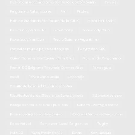
Pedro Sarri defiende a los Bomberos de Exaltación
Peleas
Pergamino Automotores
Pilar
Pilates
Plan de Viviendas Exaltación de la Cruz
Plaza Peruzzotti
Policía despeja calle
Powerbody
Powerbody Club
Powerbody Nutrition
Precio Dolar en Argentina
Proyectos municipales sostenibles
Pueyrredon 689
Quien Gano en Exaltación de la Cruz
Racing de Pergamino
Ramal CC Belgrano Tucumán Buenos Aires
Rancagua
Raver
Renzo Bartoluccio
Reportero
Resultado básquet Capilla del Señor
Resultados de las Elecciones Bonaerenses
Retenciones cero
Riesgo sanitario oficinas públicas
Roberto Lizarraga teatro
Robo a Vehículo en Pergamino
Robo en Centro de Pergamino
Rojas Virtual
Rompieron Local Pergamino
Rugby
Ruta 33
Ruta Provincial 32
Rutas
San Nicolás