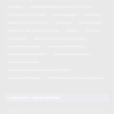
empresas
festejos patronales Exaltación de la Cruz
homenaje 11-S Nueva York
homenaje piloto
industrias
operativo Exaltación Cerca
pbamarket
pbamarket.com
prevención del delito barrio Lemee
proteina
rutinapp
rutinapp.me
salud pública Exaltación de la Cruz
servicios municipales
siniestro vial Buenos Aires
teatro comedia Argentina
tienda online Argentina
trámites provinciales
vecinos destacados Exaltación de la Cruz
vender por WhatsApp
Últimas Noticias del Dolar en Argentina
CONTACTO - GRUPO INFOPBA