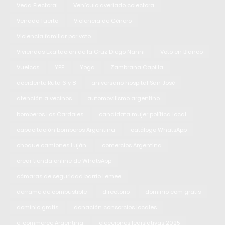
Veda Electoral
Vehículo averiado colectora
Venado Tuerto
Violencia de Género
Violencia familiar por voto
Viviendas Exaltacion de la Cruz Diego Nanni
Voto en Blanco
Vuelcos
YPF
Yoga
Zambrana Capilla
accidente Ruta 6 y 8
aniversario hospital San José
atención a vecinos
automovilismo argentino
bomberos Los Cardales
candidata mujer política local
capacitación bomberos Argentina
catálogo WhatsApp
choque camiones Luján
comercios Argentina
crear tienda online de WhatsApp
cámaras de seguridad barrio Lemee
derrame de combustible
directorio
dominio com gratis
dominio gratis
donación consorcios locales
e-commerce Argentina
elecciones legislativas 2025