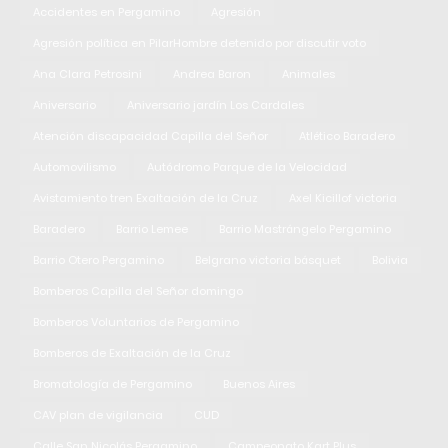
Accidentes en Pergamino
Agresión
Agresión política en PilarHombre detenido por discutir voto
Ana Clara Petrosini
Andrea Baron
Animales
Aniversario
Aniversario jardín Los Cardales
Atención discapacidad Capilla del Señor
Atlético Baradero
Automovilismo
Autódromo Parque de la Velocidad
Avistamiento tren Exaltación de la Cruz
Axel Kicillof victoria
Baradero
Barrio Lemee
Barrio Mastrángelo Pergamino
Barrio Otero Pergamino
Belgrano victoria básquet
Bolivia
Bomberos Capilla del Señor domingo
Bomberos Voluntarios de Pergamino
Bomberos de Exaltación de la Cruz
Bromatología de Pergamino
Buenos Aires
CAV plan de vigilancia
CUD
Calle San Nicolás Pergamino
Campeonato Kart Plus