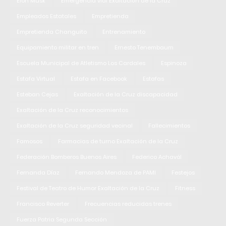
Elon Musk
Emergencia vial Exaltación de la Cruz
Empleados Estatales
Empretienda
Empretienda Changuito
Entrenamiento
Equipamiento militar en tren
Ernesto Tenembaum
Escuela Municipal de Atletismo Los Cardales
Espinoza
Estafa Virtual
Estafa en Facebook
Estafas
Esteban Cejas
Exaltación de la Cruz discapacidad
Exaltación de la Cruz reconocimientos
Exaltación de la Cruz seguridad vecinal
Fallecimientos
Famosos
Farmacias de turno Exaltación de la Cruz
Federación Bomberos Buenos Aires
Federico Achavál
Fernanda Díaz
Fernando Mendoza de PAMI
Festejos
Festival de Teatro de Humor Exaltación de la Cruz
Fitness
Francisco Reverter
Frecuencias reducidas trenes
Fuerza Patria Segunda Sección