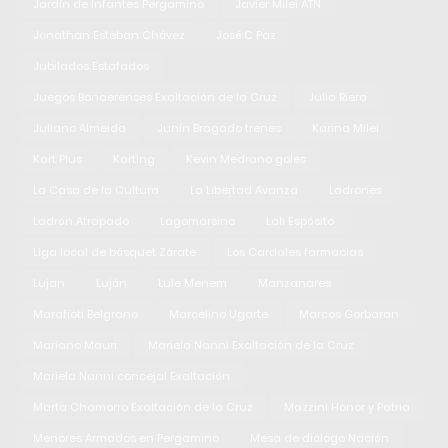
Jardín de Infantes Pergamino
Javier Milei ATN
Jonathan Esteban Chávez
José C Paz
Jubilados Estafados
Juegos Bonaerenses Exaltación de la Cruz
Julia Riera
Juliano Almeida
Junín Bragado trenes
Karina Milei
Kart Plus
Karting
Kevin Medrano goles
La Casa de la Cultura
La Libertad Avanza
Ladrones
Ladrón Atrapado
Lagomarsino
Lali Espósito
Liga local de básquet Zárate
Los Cardales farmacias
Lujan
Luján
Lule Menem
Manzanares
Marafioti Belgrano
Marcelino Ugarte
Marcos Gorbaran
Mariano Mauri
Mariela Nanni Exaltación de la Cruz
Mariela Nanni concejal Exaltación
Marta Chamorro Exaltación de la Cruz
Mazzini Honor y Patria
Menores Armados en Pergamino
Mesa de diálogo Nación