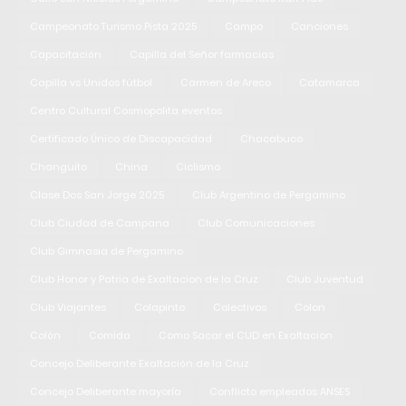
Campeonato Turismo Pista 2025
Campo
Canciones
Capacitación
Capilla del Señor farmacias
Capilla vs Unidos fútbol
Carmen de Areco
Catamarca
Centro Cultural Cosmopolita eventos
Certificado Único de Discapacidad
Chacabuco
Changuito
China
Ciclismo
Clase Dos San Jorge 2025
Club Argentino de Pergamino
Club Ciudad de Campana
Club Comunicaciones
Club Gimnasia de Pergamino
Club Honor y Patria de Exaltacion de la Cruz
Club Juventud
Club Viajantes
Colapinto
Colectivos
Colon
Colón
Comida
Como Sacar el CUD en Exaltacion
Concejo Deliberante Exaltación de la Cruz
Concejo Deliberante mayoría
Conflicto empleados ANSES