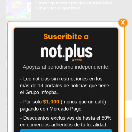
El error que hace perder ventas a los
comercios Argentinos
X
Douglas Haig visita a Independiente de
Chivilcoy con la misión de mantenerse líder
Suscribite a
Empiezan las obras del Ramal Norte: este
lunes excavan sobre avenida Yrigoyen
Apoyas al periodismo independiente.
- Lee noticias sin restricciones en los
ÚLTIMAS NOTICIAS
más de 13 portales de noticias que tiene
el Grupo Infopba.
Último momento: Orgullo pergaminense: Romero y
$1.000
- Por solo
(menos que un café)
×
Entérate primero
Almeida brillaron en el podio del Infanto Juvenil
pagando con Mercado Pago.
Síguenos en
Bonaerense en Colón. Hoy: Orgullo pergaminense: Romero
Instagram
y Almeida brillaron en el podio del Infanto Juvenil
- Descuentos exclusivos de hasta el 50%
Bonaerense en Colón. Noticias recientes sobre Orgullo
en comercios adheridos de tu localidad.
pergaminense: Romero y Almeida brillaron en el podio del