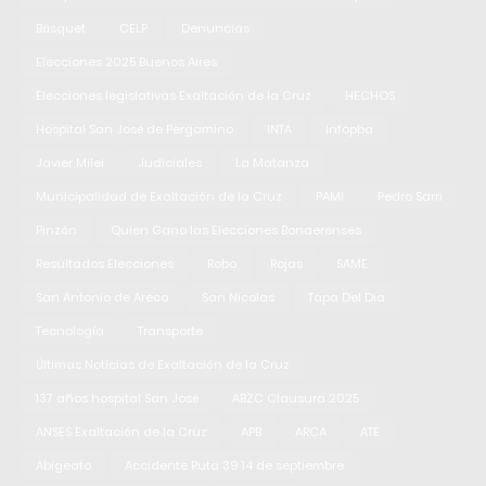
Básquet
CELP
Denuncias
Elecciones 2025 Buenos Aires
Elecciones legislativas Exaltación de la Cruz
HECHOS
Hospital San José de Pergamino
INTA
Infopba
Javier Milei
Judiciales
La Matanza
Municipalidad de Exaltación de la Cruz
PAMI
Pedro Sarri
Pinzón
Quien Gano las Elecciones Bonaerenses
Resultados Elecciones
Robo
Rojas
SAME
San Antonio de Areco
San Nicolas
Tapa Del Dia
Tecnología
Transporte
Últimas Noticias de Exaltación de la Cruz
137 años hospital San José
ABZC Clausura 2025
ANSES Exaltación de la Cruz
APB
ARCA
ATE
Abigeato
Accidente Ruta 39 14 de septiembre