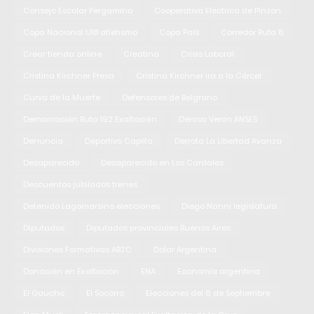
Consejo Escolar Pergamino
Cooperativa Electrica de Pinzon
Copa Nacional U18 atletismo
Copa País
Corredor Ruta 8
Crear tienda online
Creatina
Crisis Laboral
Cristina Kirchner Presa
Cristina Kirchner ira a la Cárcel
Curva de la Muerte
Defensores de Belgrano
Demarcación Ruta 192 Exaltación
Denisa Verón ANSES
Denuncia
Deportivo Capilla
Derrota La Libertad Avanza
Desaparecido
Desaparecido en Los Cardales
Descuentos jubilados trenes
Detenido Lagomarsino elecciones
Diego Nanni legislatura
Diputados
Diputados provinciales Buenos Aires
Divisiones Formativas ABZC
Dolar Argentina
Donación en Exaltación
ENA
Economía argentina
El Gaucho
El Socorro
Elecciones del 6 de Septiembre