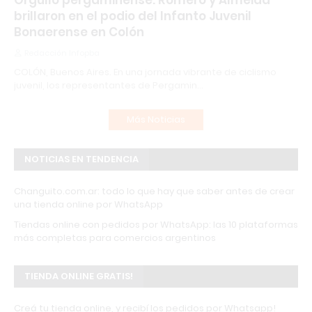
Orgullo pergaminense: Romero y Almeida
brillaron en el podio del Infanto Juvenil
Bonaerense en Colón
Redacción Infopba
COLÓN, Buenos Aires. En una jornada vibrante de ciclismo
juvenil, los representantes de Pergamin…
Más Noticias
NOTICIAS EN TENDENCIA
Changuito.com.ar: todo lo que hay que saber antes de crear
una tienda online por WhatsApp
Tiendas online con pedidos por WhatsApp: las 10 plataformas
más completas para comercios argentinos
TIENDA ONLINE GRATIS!
Creá tu tienda online, y recibí los pedidos por Whatsapp!