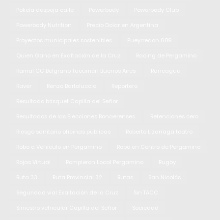
Policía despeja calle
Powerbody
Powerbody Club
Powerbody Nutrition
Precio Dolar en Argentina
Proyectos municipales sostenibles
Pueyrredon 689
Quien Gano en Exaltación de la Cruz
Racing de Pergamino
Ramal CC Belgrano Tucumán Buenos Aires
Rancagua
Raver
Renzo Bartoluccio
Reportero
Resultado básquet Capilla del Señor
Resultados de las Elecciones Bonaerenses
Retenciones cero
Riesgo sanitario oficinas públicas
Roberto Lizarraga teatro
Robo a Vehículo en Pergamino
Robo en Centro de Pergamino
Rojas Virtual
Rompieron Local Pergamino
Rugby
Ruta 33
Ruta Provincial 32
Rutas
San Nicolás
Seguridad vial Exaltación de la Cruz
Sin TACC
Siniestro vehicular Capilla del Señor
Sociedad