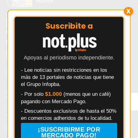
HECHOS
X
El error que hace perder ventas a los
comercios Argentinos
Suscribite a
Douglas Haig visita a Independiente de
Chivilcoy con la misión de mantenerse líder
Apoyas al periodismo independiente.
- Lee noticias sin restricciones en los
ÚLTIMAS NOTICIAS
más de 13 portales de noticias que tiene
el Grupo Infopba.
Último momento: Elecciones 2025: Diego Nanni y Fuerza
$1.000
- Por solo
(menos que un café)
×
Entérate primero
Patria triunfan en la Segunda Sección. Hoy: Elecciones
pagando con Mercado Pago.
Síguenos en
2025: Diego Nanni y Fuerza Patria triunfan en la Segunda
Instagram
Sección. Noticias recientes sobre Elecciones 2025: Diego
- Descuentos exclusivos de hasta el 50%
Nanni y Fuerza Patria triunfan en la Segunda Sección.
en comercios adheridos de tu localidad.
¡SUSCRIBIRME POR
TEMAS EN TENDENCIA
MERCADO PAGO!