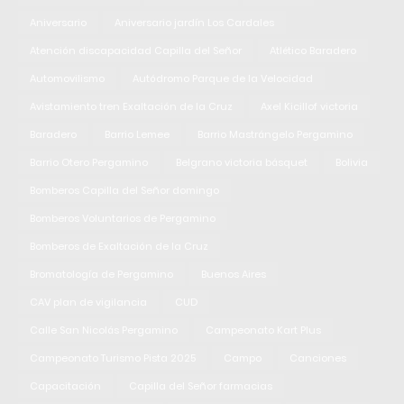
Aniversario
Aniversario jardín Los Cardales
Atención discapacidad Capilla del Señor
Atlético Baradero
Automovilismo
Autódromo Parque de la Velocidad
Avistamiento tren Exaltación de la Cruz
Axel Kicillof victoria
Baradero
Barrio Lemee
Barrio Mastrángelo Pergamino
Barrio Otero Pergamino
Belgrano victoria básquet
Bolivia
Bomberos Capilla del Señor domingo
Bomberos Voluntarios de Pergamino
Bomberos de Exaltación de la Cruz
Bromatología de Pergamino
Buenos Aires
CAV plan de vigilancia
CUD
Calle San Nicolás Pergamino
Campeonato Kart Plus
Campeonato Turismo Pista 2025
Campo
Canciones
Capacitación
Capilla del Señor farmacias