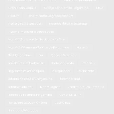
Gobernadores Provincias Unidas
Gran Premio Baradero
Granja San Camilo
Granja San Camilo Pergamino
HIGA
Hockey
Honor y Patria Belgrano básquet
Honor y Patria básquet
Horarios Nafta Más Barata
Hospital Modular bloqueo calle
Hospital San José Exaltación de la Cruz
Hospital Veterinario Público de Pergamino
Huracán
INTA Pergamino
IVA
Ignacio Maiztegui
Incidente vial Exaltación
Independiente
Inflación
Ingeniero Raver básquet
Inseguridad
Intendente
Intento de Robo en Pergamino
Internacional
Internet Satelital
Iván Villagran
Jardín 902 Los Cardales
Jardín de Infantes Pergamino
Javier Milei ATN
Jonathan Esteban Chávez
José C Paz
Jubilados Estafados