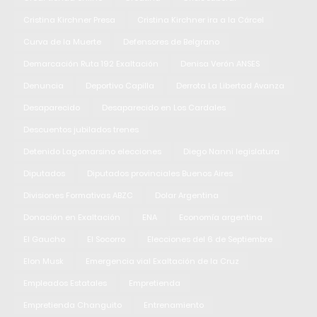
Cristina Kirchner Presa
Cristina Kirchner ira a la Cárcel
Curva de la Muerte
Defensores de Belgrano
Demarcación Ruta 192 Exaltación
Denisa Verón ANSES
Denuncia
Deportivo Capilla
Derrota La Libertad Avanza
Desaparecido
Desaparecido en Los Cardales
Descuentos jubilados trenes
Detenido Lagomarsino elecciones
Diego Nanni legislatura
Diputados
Diputados provinciales Buenos Aires
Divisiones Formativas ABZC
Dolar Argentina
Donación en Exaltación
ENA
Economía argentina
El Gaucho
El Socorro
Elecciones del 6 de Septiembre
Elon Musk
Emergencia vial Exaltación de la Cruz
Empleados Estatales
Empretienda
Empretienda Changuito
Entrenamiento