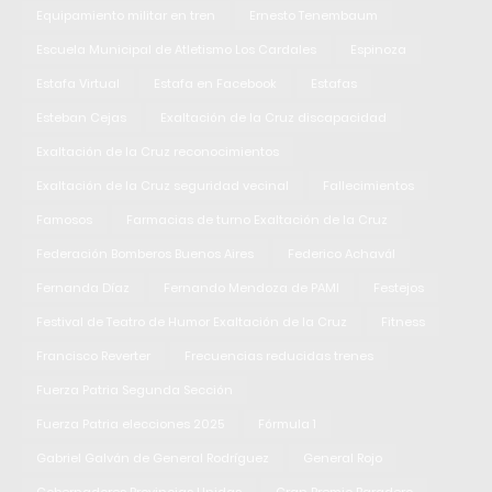
Equipamiento militar en tren
Ernesto Tenembaum
Escuela Municipal de Atletismo Los Cardales
Espinoza
Estafa Virtual
Estafa en Facebook
Estafas
Esteban Cejas
Exaltación de la Cruz discapacidad
Exaltación de la Cruz reconocimientos
Exaltación de la Cruz seguridad vecinal
Fallecimientos
Famosos
Farmacias de turno Exaltación de la Cruz
Federación Bomberos Buenos Aires
Federico Achavál
Fernanda Díaz
Fernando Mendoza de PAMI
Festejos
Festival de Teatro de Humor Exaltación de la Cruz
Fitness
Francisco Reverter
Frecuencias reducidas trenes
Fuerza Patria Segunda Sección
Fuerza Patria elecciones 2025
Fórmula 1
Gabriel Galván de General Rodríguez
General Rojo