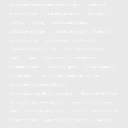
Juegos Bonaerenses Exaltación de la Cruz
Julia Riera
Juliano Almeida
Junín Bragado trenes
Karina Milei
Kart Plus
Karting
Kevin Medrano goles
La Casa de la Cultura
La Libertad Avanza
Ladrones
Ladrón Atrapado
Lagomarsino
Lali Espósito
Liga local de básquet Zárate
Los Cardales farmacias
Lujan
Luján
Lule Menem
Manzanares
Marafioti Belgrano
Marcelino Ugarte
Marcos Gorbaran
Mariano Mauri
Mariela Nanni Exaltación de la Cruz
Mariela Nanni concejal Exaltación
Marta Chamorro Exaltación de la Cruz
Mazzini Honor y Patria
Menores Armados en Pergamino
Mesa de diálogo Nación
Milei
Motel Indra Pergamino
Moteles
Municipalidad
Murguero triunfo
Máximo Salas de Chivilcoy
Música