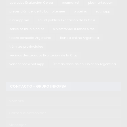
operativo Exaltación Cerca
pbamarket
pbamarket.com
prevención del delito barrio Lemee
proteina
rutinapp
rutinapp.me
salud pública Exaltación de la Cruz
servicios municipales
siniestro vial Buenos Aires
teatro comedia Argentina
tienda online Argentina
trámites provinciales
vecinos destacados Exaltación de la Cruz
vender por WhatsApp
Últimas Noticias del Dolar en Argentina
CONTACTO - GRUPO INFOPBA