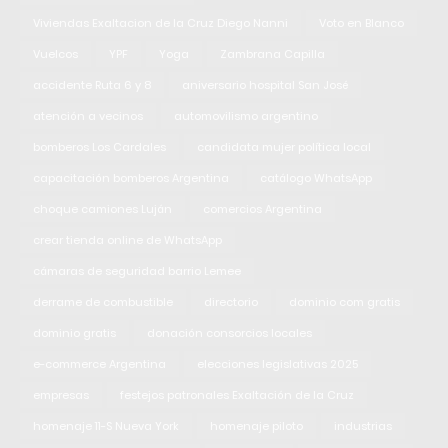
Viviendas Exaltacion de la Cruz Diego Nanni
Voto en Blanco
Vuelcos
YPF
Yoga
Zambrana Capilla
accidente Ruta 6 y 8
aniversario hospital San José
atención a vecinos
automovilismo argentino
bomberos Los Cardales
candidata mujer política local
capacitación bomberos Argentina
catálogo WhatsApp
choque camiones Luján
comercios Argentina
crear tienda online de WhatsApp
cámaras de seguridad barrio Lemee
derrame de combustible
directorio
dominio com gratis
dominio gratis
donación consorcios locales
e-commerce Argentina
elecciones legislativas 2025
empresas
festejos patronales Exaltación de la Cruz
homenaje 11-S Nueva York
homenaje piloto
industrias