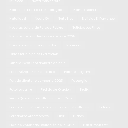
Músicos
Nafta más barata
Nafta más barata en madrugada
Nahuel Romero
Natalidad
Noale SA
Norte Hoy
Noticias El Remanso
Noticias Jularó de Parada Robles
Noticias Los Pinos
Noticias de accidentes septiembre 2025
Nuevo número discapacidad
Nutrición
Obras municipales Exaltación
Ornella Pérez lanzamiento de bala
Pablo Vázquez Turismo Pista
Parque Belgrano
Partido Libertario campaña 2025
Passaglia
Pato Izaguirre
Pedido de Oración
Pedix
Pedro Querencio Exaltación de la Cruz
Pedro Sarri defiende a los Bomberos de Exaltación
Peleas
Pergamino Automotores
Pilar
Pilates
Plan de Viviendas Exaltación de la Cruz
Plaza Peruzzotti