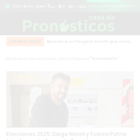
n bebedero térmico
Buscan a un Peugeot bordó que chocó
Fu
LAS MÁS LEIDAS
gelamiento del agua
y se fugó en pleno centro de Los
in
Mostrando las entradas con la etiqueta
Intendente
Cardales
se
Elecciones 2025: Diego Nanni y Fuerza Patria