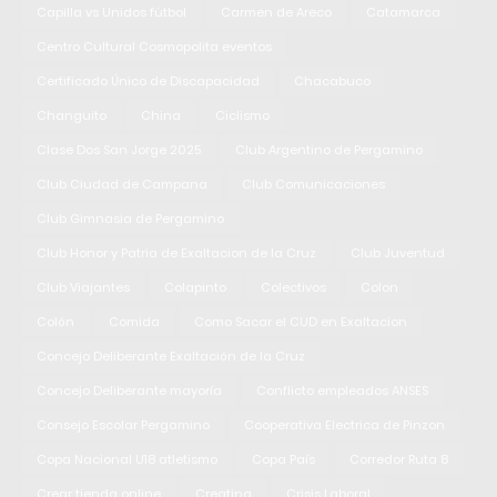
Capilla vs Unidos fútbol
Carmen de Areco
Catamarca
Centro Cultural Cosmopolita eventos
Certificado Único de Discapacidad
Chacabuco
Changuito
China
Ciclismo
Clase Dos San Jorge 2025
Club Argentino de Pergamino
Club Ciudad de Campana
Club Comunicaciones
Club Gimnasia de Pergamino
Club Honor y Patria de Exaltacion de la Cruz
Club Juventud
Club Viajantes
Colapinto
Colectivos
Colon
Colón
Comida
Como Sacar el CUD en Exaltacion
Concejo Deliberante Exaltación de la Cruz
Concejo Deliberante mayoría
Conflicto empleados ANSES
Consejo Escolar Pergamino
Cooperativa Electrica de Pinzon
Copa Nacional U18 atletismo
Copa País
Corredor Ruta 8
Crear tienda online
Creatina
Crisis Laboral