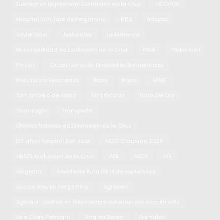
Elecciones legislativas Exaltación de la Cruz
HECHOS
Hospital San José de Pergamino
INTA
Infopba
Javier Milei
Judiciales
La Matanza
Municipalidad de Exaltación de la Cruz
PAMI
Pedro Sarri
Pinzón
Quien Gano las Elecciones Bonaerenses
Resultados Elecciones
Robo
Rojas
SAME
San Antonio de Areco
San Nicolas
Tapa Del Dia
Tecnología
Transporte
Últimas Noticias de Exaltación de la Cruz
137 años hospital San José
ABZC Clausura 2025
ANSES Exaltación de la Cruz
APB
ARCA
ATE
Abigeato
Accidente Ruta 39 14 de septiembre
Accidentes en Pergamino
Agresión
Agresión política en PilarHombre detenido por discutir voto
Ana Clara Petrosini
Andrea Baron
Animales