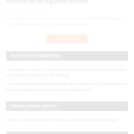
triunfan en la Segunda Sección
Redacción Infopba
En la Segunda Sección bonaerense, Fuerza Patria se impuso
con Diego Nanni como figura principal, as…
Más Noticias
NOTICIAS EN TENDENCIA
Changuito.com.ar: todo lo que hay que saber antes de crear
una tienda online por WhatsApp
Tiendas online con pedidos por WhatsApp: las 10 plataformas
más completas para comercios argentinos
TIENDA ONLINE GRATIS!
Creá tu tienda online, y recibí los pedidos por Whatsapp!