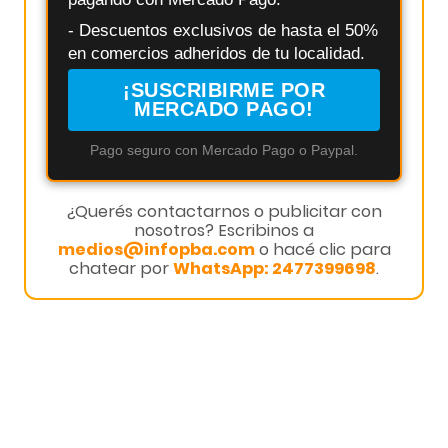
- Descuentos exclusivos de hasta el 50%
en comercios adheridos de tu localidad.
¡SUSCRIBIRME POR
MERCADO PAGO!
Pago seguro con Mercado Pago o Paypal.
¿Querés contactarnos o publicitar con
nosotros? Escribinos a
medios@infopba.com
o hacé clic para
chatear por
WhatsApp: 2477399698
.