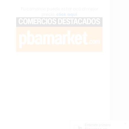
Tu comercio puede estar acá al mejor
precio,
click aquí
×
Entérate primero
Síguenos en