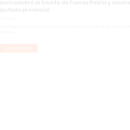
anni celebró el triunfo de Fuerza Patria y asumi
putado provincial
 Infopba
ia se impuso en la Segunda Sección Electoral con el 35,5% de los vo
o cinco…
Más Noticias