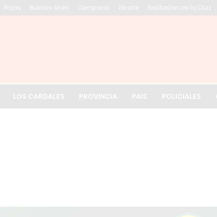
Rojas
Buenos Aires
Campana
Zárate
Exaltación de la Cruz
El tiempo en Exalt
LOS CARDALES
PROVINCIA
PAIS
POLICIALES