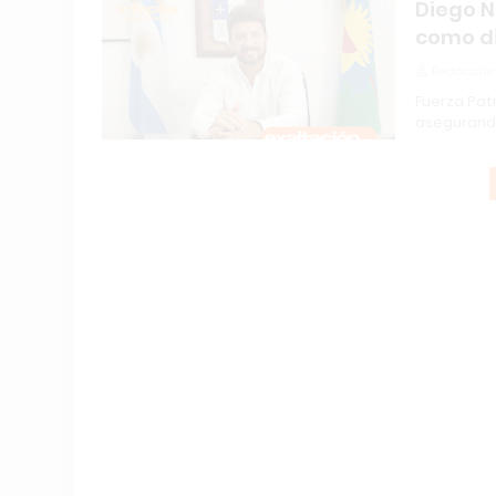
Diego N
como di
Redacción
Fuerza Patr
asegurand