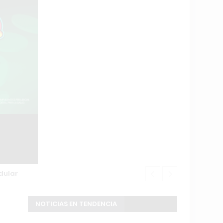
dular
Buscan a un 
NOTICIAS EN TENDENCIA