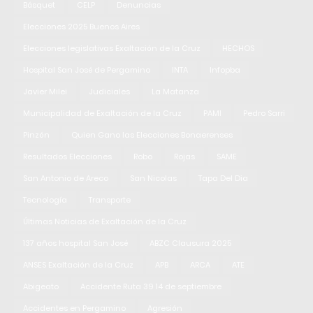
Básquet
CELP
Denuncias
Elecciones 2025 Buenos Aires
Elecciones legislativas Exaltación de la Cruz
HECHOS
Hospital San José de Pergamino
INTA
Infopba
Javier Milei
Judiciales
La Matanza
Municipalidad de Exaltación de la Cruz
PAMI
Pedro Sarri
Pinzón
Quien Gano las Elecciones Bonaerenses
Resultados Elecciones
Robo
Rojas
SAME
San Antonio de Areco
San Nicolas
Tapa Del Dia
Tecnología
Transporte
Últimas Noticias de Exaltación de la Cruz
137 años hospital San José
ABZC Clausura 2025
ANSES Exaltación de la Cruz
APB
ARCA
ATE
Abigeato
Accidente Ruta 39 14 de septiembre
Accidentes en Pergamino
Agresión