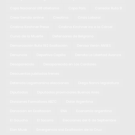
Copa Nacional U18 atletismo
Copa País
Corredor Ruta 8
Crear tienda online
Creatina
Crisis Laboral
Cristina Kirchner Presa
Cristina Kirchner ira a la Cárcel
Curva de la Muerte
Defensores de Belgrano
Demarcación Ruta 192 Exaltación
Denisa Verón ANSES
Denuncia
Deportivo Capilla
Derrota La Libertad Avanza
Desaparecido
Desaparecido en Los Cardales
Descuentos jubilados trenes
Detenido Lagomarsino elecciones
Diego Nanni legislatura
Diputados
Diputados provinciales Buenos Aires
Divisiones Formativas ABZC
Dolar Argentina
Donación en Exaltación
ENA
Economía argentina
El Gaucho
El Socorro
Elecciones del 6 de Septiembre
Elon Musk
Emergencia vial Exaltación de la Cruz