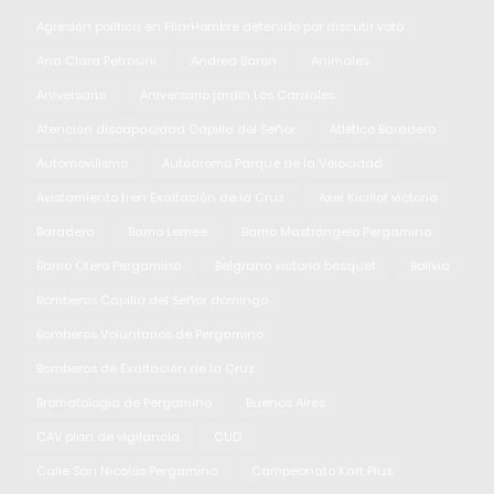
Agresión política en PilarHombre detenido por discutir voto
Ana Clara Petrosini
Andrea Baron
Animales
Aniversario
Aniversario jardín Los Cardales
Atención discapacidad Capilla del Señor
Atlético Baradero
Automovilismo
Autódromo Parque de la Velocidad
Avistamiento tren Exaltación de la Cruz
Axel Kicillof victoria
Baradero
Barrio Lemee
Barrio Mastrángelo Pergamino
Barrio Otero Pergamino
Belgrano victoria básquet
Bolivia
Bomberos Capilla del Señor domingo
Bomberos Voluntarios de Pergamino
Bomberos de Exaltación de la Cruz
Bromatología de Pergamino
Buenos Aires
CAV plan de vigilancia
CUD
Calle San Nicolás Pergamino
Campeonato Kart Plus