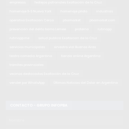
empresas
festejos patronales Exaltación de la Cruz
homenaje 11-S Nueva York
homenaje piloto
industrias
operativo Exaltación Cerca
pbamarket
pbamarket.com
prevención del delito barrio Lemee
proteina
rutinapp
rutinapp.me
salud pública Exaltación de la Cruz
servicios municipales
siniestro vial Buenos Aires
teatro comedia Argentina
tienda online Argentina
trámites provinciales
vecinos destacados Exaltación de la Cruz
vender por WhatsApp
Últimas Noticias del Dolar en Argentina
CONTACTO - GRUPO INFOPBA