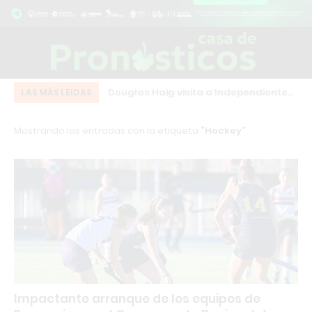
 Pergamino: el
Douglas Haig visita a Independiente
Pe
LAS MÁS LEIDAS
ez desafía a Milei y
de Chivilcoy con la misión de
de
Mostrando las entradas con la etiqueta
Hockey
e HECHOS
mantenerse líder
de
Impactante arranque de los equipos de