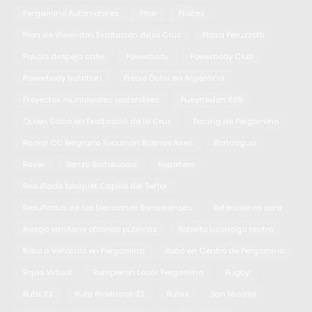
Pergamino Automotores
Pilar
Pilates
Plan de Viviendas Exaltación de la Cruz
Plaza Peruzzotti
Policía despeja calle
Powerbody
Powerbody Club
Powerbody Nutrition
Precio Dolar en Argentina
Proyectos municipales sostenibles
Pueyrredon 689
Quien Gano en Exaltación de la Cruz
Racing de Pergamino
Ramal CC Belgrano Tucumán Buenos Aires
Rancagua
Raver
Renzo Bartoluccio
Reportero
Resultado básquet Capilla del Señor
Resultados de las Elecciones Bonaerenses
Retenciones cero
Riesgo sanitario oficinas públicas
Roberto Lizarraga teatro
Robo a Vehículo en Pergamino
Robo en Centro de Pergamino
Rojas Virtual
Rompieron Local Pergamino
Rugby
Ruta 33
Ruta Provincial 32
Rutas
San Nicolás