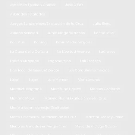
Jonathan Esteban Chávez
José C Paz
Jubilados Estafados
Juegos Bonaerenses Exaltación de la Cruz
Julia Riera
Juliano Almeida
Junín Bragado trenes
Karina Milei
Kart Plus
Karting
Kevin Medrano goles
La Casa de la Cultura
La Libertad Avanza
Ladrones
Ladrón Atrapado
Lagomarsino
Lali Espósito
Liga local de básquet Zárate
Los Cardales farmacias
Lujan
Luján
Lule Menem
Manzanares
Marafioti Belgrano
Marcelino Ugarte
Marcos Gorbaran
Mariano Mauri
Mariela Nanni Exaltación de la Cruz
Mariela Nanni concejal Exaltación
Marta Chamorro Exaltación de la Cruz
Mazzini Honor y Patria
Menores Armados en Pergamino
Mesa de diálogo Nación