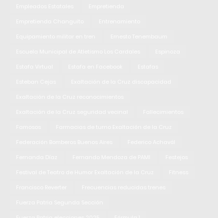
Empleados Estatales
Empretienda
Empretienda Changuito
Entrenamiento
Equipamiento militar en tren
Ernesto Tenembaum
Escuela Municipal de Atletismo Los Cardales
Espinoza
Estafa Virtual
Estafa en Facebook
Estafas
Esteban Cejas
Exaltación de la Cruz discapacidad
Exaltación de la Cruz reconocimientos
Exaltación de la Cruz seguridad vecinal
Fallecimientos
Famosos
Farmacias de turno Exaltación de la Cruz
Federación Bomberos Buenos Aires
Federico Achavál
Fernanda Díaz
Fernando Mendoza de PAMI
Festejos
Festival de Teatro de Humor Exaltación de la Cruz
Fitness
Francisco Reverter
Frecuencias reducidas trenes
Fuerza Patria Segunda Sección
Fuerza Patria elecciones 2025
Fórmula 1