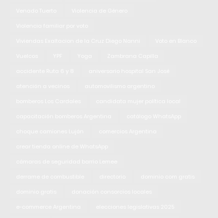
Venado Tuerto
Violencia de Género
Violencia familiar por voto
Viviendas Exaltacion de la Cruz Diego Nanni
Voto en Blanco
Vuelcos
YPF
Yoga
Zambrana Capilla
accidente Ruta 6 y 8
aniversario hospital San José
atención a vecinos
automovilismo argentino
bomberos Los Cardales
candidata mujer política local
capacitación bomberos Argentina
catálogo WhatsApp
choque camiones Luján
comercios Argentina
crear tienda online de WhatsApp
cámaras de seguridad barrio Lemee
derrame de combustible
directorio
dominio com gratis
dominio gratis
donación consorcios locales
e-commerce Argentina
elecciones legislativas 2025