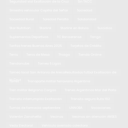
Seguridad vial Exaltación de la Cruz
Sin TACC
Siniestro vehicular Capilla del Señor
Sociedad
Sociedad Rural
Soledad Peralta
Solidaridad
Star Nutrition
Starlink
Starlink en Bolivia
Suicidios
Suplementos Deportivos
TC Bonaerense
Tango
Tarifas trenes Buenos Aires 2025
Tarjetas de Crédito
Tenis
Tenis de Mesa
Thiago
Tienda Online
Tiendanube
Torneo 5 Ligas
Torneo local San Antonio de ArecoResultados fútbol Exaltación de
la Cruz
Torres
Transporte militar ferroviario Argentina
Tren militar Belgrano Cargas
Trenes Argentinos Mar del Plata
Tránsito interrumpido Exaltación
Tránsito seguro Ruta 192
Turnos de farmacia septiembre
UNNOBA
Vacaciones
Valentin Zanchetta
Vecinos
Vecinos sin atención ANSES
Veda Electoral
Vehículo averiado colectora