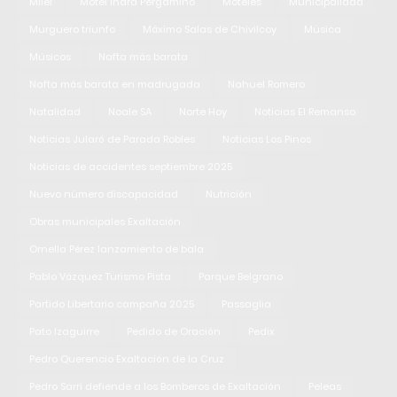
Milei
Motel Indra Pergamino
Moteles
Municipalidad
Murguero triunfo
Máximo Salas de Chivilcoy
Música
Músicos
Nafta más barata
Nafta más barata en madrugada
Nahuel Romero
Natalidad
Noale SA
Norte Hoy
Noticias El Remanso
Noticias Jularó de Parada Robles
Noticias Los Pinos
Noticias de accidentes septiembre 2025
Nuevo número discapacidad
Nutrición
Obras municipales Exaltación
Ornella Pérez lanzamiento de bala
Pablo Vázquez Turismo Pista
Parque Belgrano
Partido Libertario campaña 2025
Passaglia
Pato Izaguirre
Pedido de Oración
Pedix
Pedro Querencio Exaltación de la Cruz
Pedro Sarri defiende a los Bomberos de Exaltación
Peleas