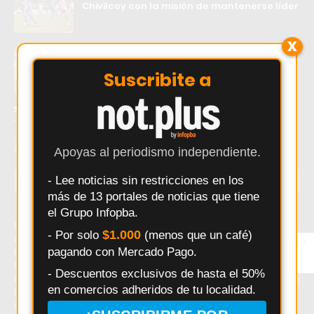
Chivilcoy con la misión de mantenerse líder
X
Pergamino: Racing arranca la fase
decisiva del Torneo 5 Ligas con un desafío
Suscribite a
clave
Juventud y Comunicaciones ganaron en el
arranque de una fecha clave del básquet
local
Apoyas al periodismo independiente.
- Lee noticias sin restricciones en los
ÚLTIMAS NOTICIAS
más de 13 portales de noticias que tiene
el Grupo Infopba.
Último momento: Impactante arranque de los equipos
$1.000
- Por solo
(menos que un café)
de Pergamino en el Campeonato Regional de Clubes de
×
Entérate primero
pagando con Mercado Pago.
Hockey. Hoy: Impactante arranque de los equipos de
Síguenos en
Instagram
Pergamino en el Campeonato Regional de Clubes de
- Descuentos exclusivos de hasta el 50%
Hockey. Noticias recientes sobre Impactante arranque de
en comercios adheridos de tu localidad.
los equipos de Pergamino en el Campeonato Regional de
Clubes de Hockey.