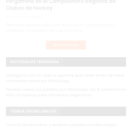
Pergamino en el Campeonato Regional de
Clubes de Hockey
Redacción Infopba
Gimnasia lidera su zona con dos triunfos consecutivos y
Viajantes se ilusiona tras una victoria y…
Más Noticias
NOTICIAS EN TENDENCIA
Changuito.com.ar: todo lo que hay que saber antes de crear
una tienda online por WhatsApp
Tiendas online con pedidos por WhatsApp: las 10 plataformas
más completas para comercios argentinos
TIENDA ONLINE GRATIS!
Creá tu tienda online, y recibí los pedidos por Whatsapp!