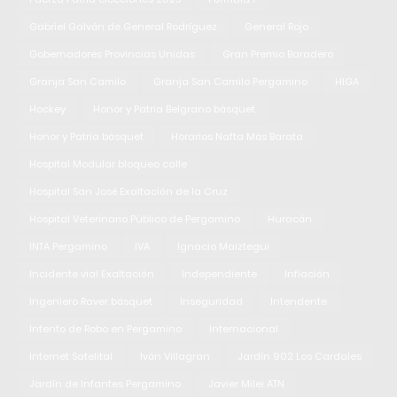
Gabriel Galván de General Rodríguez
General Rojo
Gobernadores Provincias Unidas
Gran Premio Baradero
Granja San Camilo
Granja San Camilo Pergamino
HIGA
Hockey
Honor y Patria Belgrano básquet
Honor y Patria básquet
Horarios Nafta Más Barata
Hospital Modular bloqueo calle
Hospital San José Exaltación de la Cruz
Hospital Veterinario Público de Pergamino
Huracán
INTA Pergamino
IVA
Ignacio Maiztegui
Incidente vial Exaltación
Independiente
Inflación
Ingeniero Raver básquet
Inseguridad
Intendente
Intento de Robo en Pergamino
Internacional
Internet Satelital
Iván Villagran
Jardín 902 Los Cardales
Jardín de Infantes Pergamino
Javier Milei ATN