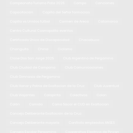
Campeonato Turismo Pista 2025
Campo
Canciones
Capacitación
Capilla del Señor farmacias
Capilla vs Unidos fútbol
Carmen de Areco
Catamarca
Centro Cultural Cosmopolita eventos
Certificado Único de Discapacidad
Chacabuco
Changuito
China
Ciclismo
Clase Dos San Jorge 2025
Club Argentino de Pergamino
Club Ciudad de Campana
Club Comunicaciones
Club Gimnasia de Pergamino
Club Honor y Patria de Exaltacion de la Cruz
Club Juventud
Club Viajantes
Colapinto
Colectivos
Colon
Colón
Comida
Como Sacar el CUD en Exaltacion
Concejo Deliberante Exaltación de la Cruz
Concejo Deliberante mayoría
Conflicto empleados ANSES
Consejo Escolar Pergamino
Cooperativa Electrica de Pinzon