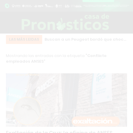
 que peregrinaba
Buscan a un Peugeot bordó que chocó
Ju
LAS MÁS LEIDAS
tenido: tenía pedido
y se fugó en pleno centro de Los
en
Mostrando las entradas con la etiqueta
Conflicto
inó en una
Cardales
bá
empleados ANSES