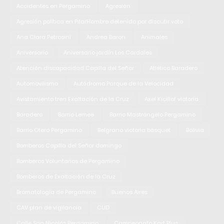
Accidentes en Pergamino
Agresión
Agresión política en PilarHombre detenido por discutir voto
Ana Clara Petrosini
Andrea Baron
Animales
Aniversario
Aniversario jardín Los Cardales
Atención discapacidad Capilla del Señor
Atlético Baradero
Automovilismo
Autódromo Parque de la Velocidad
Avistamiento tren Exaltación de la Cruz
Axel Kicillof victoria
Baradero
Barrio Lemee
Barrio Mastrángelo Pergamino
Barrio Otero Pergamino
Belgrano victoria básquet
Bolivia
Bomberos Capilla del Señor domingo
Bomberos Voluntarios de Pergamino
Bomberos de Exaltación de la Cruz
Bromatología de Pergamino
Buenos Aires
CAV plan de vigilancia
CUD
Calle San Nicolás Pergamino
Campeonato Kart Plus