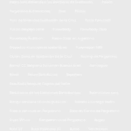
Pedro Sarri defiende a los Bomberos de Exaltación
Peleas
Pergamino Automotores
Pilar
Pilates
Plan de Viviendas Exaltación de la Cruz
Plaza Peruzzotti
Policía despeja calle
Powerbody
Powerbody Club
Powerbody Nutrition
Precio Dolar en Argentina
Proyectos municipales sostenibles
Pueyrredon 689
Quien Gano en Exaltación de la Cruz
Racing de Pergamino
Ramal CC Belgrano Tucumán Buenos Aires
Rancagua
Raver
Renzo Bartoluccio
Reportero
Resultado básquet Capilla del Señor
Resultados de las Elecciones Bonaerenses
Retenciones cero
Riesgo sanitario oficinas públicas
Roberto Lizarraga teatro
Robo a Vehículo en Pergamino
Robo en Centro de Pergamino
Rojas Virtual
Rompieron Local Pergamino
Rugby
Ruta 33
Ruta Provincial 32
Rutas
San Nicolás