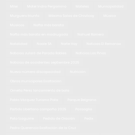
Milei
Motel Indra Pergamino
Moteles
Municipalidad
Murguero triunfo
Máximo Salas de Chivilcoy
Música
Músicos
Nafta más barata
Nafta más barata en madrugada
Nahuel Romero
Natalidad
Noale SA
Norte Hoy
Noticias El Remanso
Noticias Jularó de Parada Robles
Noticias Los Pinos
Noticias de accidentes septiembre 2025
Nuevo número discapacidad
Nutrición
Obras municipales Exaltación
Ornella Pérez lanzamiento de bala
Pablo Vázquez Turismo Pista
Parque Belgrano
Partido Libertario campaña 2025
Passaglia
Pato Izaguirre
Pedido de Oración
Pedix
Pedro Querencio Exaltación de la Cruz