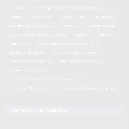
empresas
festejos patronales Exaltación de la Cruz
homenaje 11-S Nueva York
homenaje piloto
industrias
operativo Exaltación Cerca
pbamarket
pbamarket.com
prevención del delito barrio Lemee
proteina
rutinapp
rutinapp.me
salud pública Exaltación de la Cruz
servicios municipales
siniestro vial Buenos Aires
teatro comedia Argentina
tienda online Argentina
trámites provinciales
vecinos destacados Exaltación de la Cruz
vender por WhatsApp
Últimas Noticias del Dolar en Argentina
CONTACTO - GRUPO INFOPBA