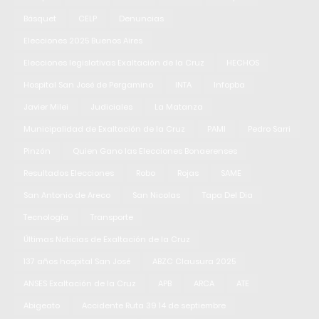
Básquet
CELP
Denuncias
Elecciones 2025 Buenos Aires
Elecciones legislativas Exaltación de la Cruz
HECHOS
Hospital San José de Pergamino
INTA
Infopba
Javier Milei
Judiciales
La Matanza
Municipalidad de Exaltación de la Cruz
PAMI
Pedro Sarri
Pinzón
Quien Gano las Elecciones Bonaerenses
Resultados Elecciones
Robo
Rojas
SAME
San Antonio de Areco
San Nicolas
Tapa Del Dia
Tecnología
Transporte
Últimas Noticias de Exaltación de la Cruz
137 años hospital San José
ABZC Clausura 2025
ANSES Exaltación de la Cruz
APB
ARCA
ATE
Abigeato
Accidente Ruta 39 14 de septiembre