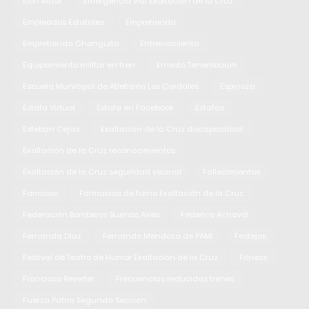
Elon Musk
Emergencia vial Exaltación de la Cruz
Empleados Estatales
Empretienda
Empretienda Changuito
Entrenamiento
Equipamiento militar en tren
Ernesto Tenembaum
Escuela Municipal de Atletismo Los Cardales
Espinoza
Estafa Virtual
Estafa en Facebook
Estafas
Esteban Cejas
Exaltación de la Cruz discapacidad
Exaltación de la Cruz reconocimientos
Exaltación de la Cruz seguridad vecinal
Fallecimientos
Famosos
Farmacias de turno Exaltación de la Cruz
Federación Bomberos Buenos Aires
Federico Achavál
Fernanda Díaz
Fernando Mendoza de PAMI
Festejos
Festival de Teatro de Humor Exaltación de la Cruz
Fitness
Francisco Reverter
Frecuencias reducidas trenes
Fuerza Patria Segunda Sección