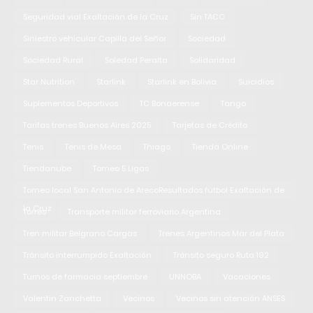
Seguridad vial Exaltación de la Cruz
Sin TACC
Siniestro vehicular Capilla del Señor
Sociedad
Sociedad Rural
Soledad Peralta
Solidaridad
Star Nutrition
Starlink
Starlink en Bolivia
Suicidios
Suplementos Deportivos
TC Bonaerense
Tango
Tarifas trenes Buenos Aires 2025
Tarjetas de Crédito
Tenis
Tenis de Mesa
Thiago
Tienda Online
Tiendanube
Torneo 5 Ligas
Torneo local San Antonio de ArecoResultados fútbol Exaltación de
la Cruz
Torres
Transporte militar ferroviario Argentina
Tren militar Belgrano Cargas
Trenes Argentinos Mar del Plata
Tránsito interrumpido Exaltación
Tránsito seguro Ruta 192
Turnos de farmacia septiembre
UNNOBA
Vacaciones
Valentin Zanchetta
Vecinos
Vecinos sin atención ANSES