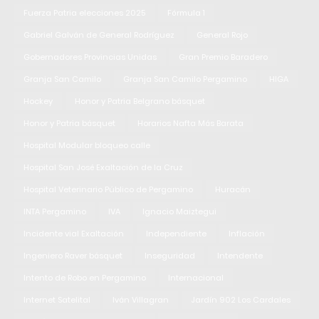
Fuerza Patria elecciones 2025
Fórmula 1
Gabriel Galván de General Rodríguez
General Rojo
Gobernadores Provincias Unidas
Gran Premio Baradero
Granja San Camilo
Granja San Camilo Pergamino
HIGA
Hockey
Honor y Patria Belgrano básquet
Honor y Patria básquet
Horarios Nafta Más Barata
Hospital Modular bloqueo calle
Hospital San José Exaltación de la Cruz
Hospital Veterinario Público de Pergamino
Huracán
INTA Pergamino
IVA
Ignacio Maiztegui
Incidente vial Exaltación
Independiente
Inflación
Ingeniero Raver básquet
Inseguridad
Intendente
Intento de Robo en Pergamino
Internacional
Internet Satelital
Iván Villagran
Jardín 902 Los Cardales