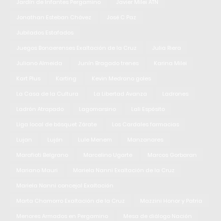
Jardín de Infantes Pergamino
Javier Milei ATN
Jonathan Esteban Chávez
José C Paz
Jubilados Estafados
Juegos Bonaerenses Exaltación de la Cruz
Julia Riera
Juliano Almeida
Junín Bragado trenes
Karina Milei
Kart Plus
Karting
Kevin Medrano goles
La Casa de la Cultura
La Libertad Avanza
Ladrones
Ladrón Atrapado
Lagomarsino
Lali Espósito
Liga local de básquet Zárate
Los Cardales farmacias
Lujan
Luján
Lule Menem
Manzanares
Marafioti Belgrano
Marcelino Ugarte
Marcos Gorbaran
Mariano Mauri
Mariela Nanni Exaltación de la Cruz
Mariela Nanni concejal Exaltación
Marta Chamorro Exaltación de la Cruz
Mazzini Honor y Patria
Menores Armados en Pergamino
Mesa de diálogo Nación