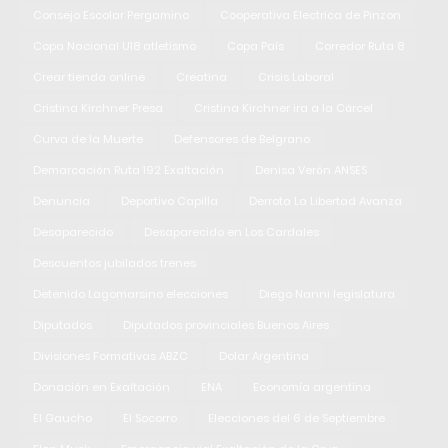
Consejo Escolar Pergamino
Cooperativa Electrica de Pinzon
Copa Nacional U18 atletismo
Copa País
Corredor Ruta 8
Crear tienda online
Creatina
Crisis Laboral
Cristina Kirchner Presa
Cristina Kirchner ira a la Cárcel
Curva de la Muerte
Defensores de Belgrano
Demarcación Ruta 192 Exaltación
Denisa Verón ANSES
Denuncia
Deportivo Capilla
Derrota La Libertad Avanza
Desaparecido
Desaparecido en Los Cardales
Descuentos jubilados trenes
Detenido Lagomarsino elecciones
Diego Nanni legislatura
Diputados
Diputados provinciales Buenos Aires
Divisiones Formativas ABZC
Dolar Argentina
Donación en Exaltación
ENA
Economía argentina
El Gaucho
El Socorro
Elecciones del 6 de Septiembre