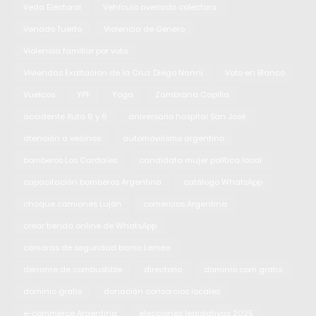
Veda Electoral
Vehículo averiado colectora
Venado Tuerto
Violencia de Género
Violencia familiar por voto
Viviendas Exaltacion de la Cruz Diego Nanni
Voto en Blanco
Vuelcos
YPF
Yoga
Zambrana Capilla
accidente Ruta 6 y 8
aniversario hospital San José
atención a vecinos
automovilismo argentino
bomberos Los Cardales
candidata mujer política local
capacitación bomberos Argentina
catálogo WhatsApp
choque camiones Luján
comercios Argentina
crear tienda online de WhatsApp
cámaras de seguridad barrio Lemee
derrame de combustible
directorio
dominio com gratis
dominio gratis
donación consorcios locales
e-commerce Argentina
elecciones legislativas 2025