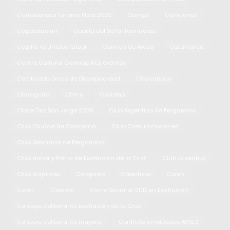
Campeonato Turismo Pista 2025
Campo
Canciones
Capacitación
Capilla del Señor farmacias
Capilla vs Unidos fútbol
Carmen de Areco
Catamarca
Centro Cultural Cosmopolita eventos
Certificado Único de Discapacidad
Chacabuco
Changuito
China
Ciclismo
Clase Dos San Jorge 2025
Club Argentino de Pergamino
Club Ciudad de Campana
Club Comunicaciones
Club Gimnasia de Pergamino
Club Honor y Patria de Exaltacion de la Cruz
Club Juventud
Club Viajantes
Colapinto
Colectivos
Colon
Colón
Comida
Como Sacar el CUD en Exaltacion
Concejo Deliberante Exaltación de la Cruz
Concejo Deliberante mayoría
Conflicto empleados ANSES