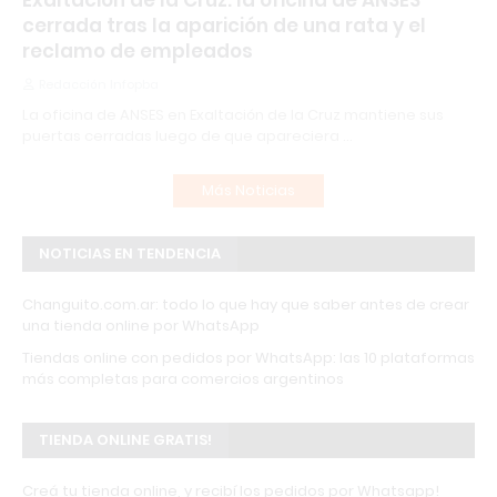
Exaltación de la Cruz: la oficina de ANSES
cerrada tras la aparición de una rata y el
reclamo de empleados
Redacción Infopba
La oficina de ANSES en Exaltación de la Cruz mantiene sus
puertas cerradas luego de que apareciera …
Más Noticias
NOTICIAS EN TENDENCIA
Changuito.com.ar: todo lo que hay que saber antes de crear
una tienda online por WhatsApp
Tiendas online con pedidos por WhatsApp: las 10 plataformas
más completas para comercios argentinos
TIENDA ONLINE GRATIS!
Creá tu tienda online, y recibí los pedidos por Whatsapp!