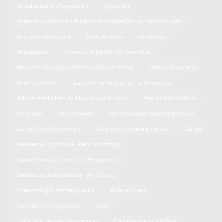
Accidentes en Pergamino
Agresión
Agresión política en PilarHombre detenido por discutir voto
Ana Clara Petrosini
Andrea Baron
Animales
Aniversario
Aniversario jardín Los Cardales
Atención discapacidad Capilla del Señor
Atlético Baradero
Automovilismo
Autódromo Parque de la Velocidad
Avistamiento tren Exaltación de la Cruz
Axel Kicillof victoria
Baradero
Barrio Lemee
Barrio Mastrángelo Pergamino
Barrio Otero Pergamino
Belgrano victoria básquet
Bolivia
Bomberos Capilla del Señor domingo
Bomberos Voluntarios de Pergamino
Bomberos de Exaltación de la Cruz
Bromatología de Pergamino
Buenos Aires
CAV plan de vigilancia
CUD
Calle San Nicolás Pergamino
Campeonato Kart Plus