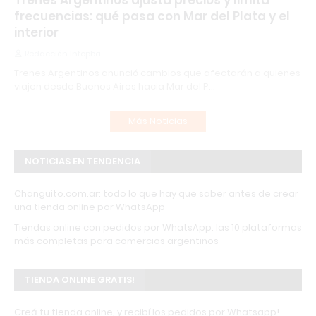
Trenes Argentinos ajusta precios y limita
frecuencias: qué pasa con Mar del Plata y el
interior
Redacción Infopba
Trenes Argentinos anunció cambios que afectarán a quienes
viajen desde Buenos Aires hacia Mar del P…
Más Noticias
NOTICIAS EN TENDENCIA
Changuito.com.ar: todo lo que hay que saber antes de crear
una tienda online por WhatsApp
Tiendas online con pedidos por WhatsApp: las 10 plataformas
más completas para comercios argentinos
TIENDA ONLINE GRATIS!
Creá tu tienda online, y recibí los pedidos por Whatsapp!