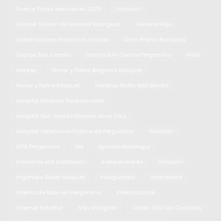
Fuerza Patria elecciones 2025
Fórmula 1
Gabriel Galván de General Rodríguez
General Rojo
Gobernadores Provincias Unidas
Gran Premio Baradero
Granja San Camilo
Granja San Camilo Pergamino
HIGA
Hockey
Honor y Patria Belgrano básquet
Honor y Patria básquet
Horarios Nafta Más Barata
Hospital Modular bloqueo calle
Hospital San José Exaltación de la Cruz
Hospital Veterinario Público de Pergamino
Huracán
INTA Pergamino
IVA
Ignacio Maiztegui
Incidente vial Exaltación
Independiente
Inflación
Ingeniero Raver básquet
Inseguridad
Intendente
Intento de Robo en Pergamino
Internacional
Internet Satelital
Iván Villagran
Jardín 902 Los Cardales