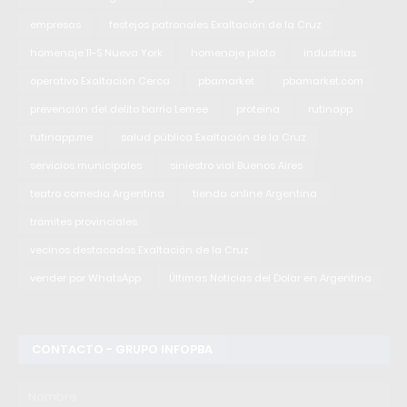
empresas
festejos patronales Exaltación de la Cruz
homenaje 11-S Nueva York
homenaje piloto
industrias
operativo Exaltación Cerca
pbamarket
pbamarket.com
prevención del delito barrio Lemee
proteina
rutinapp
rutinapp.me
salud pública Exaltación de la Cruz
servicios municipales
siniestro vial Buenos Aires
teatro comedia Argentina
tienda online Argentina
trámites provinciales
vecinos destacados Exaltación de la Cruz
vender por WhatsApp
Últimas Noticias del Dolar en Argentina
CONTACTO - GRUPO INFOPBA