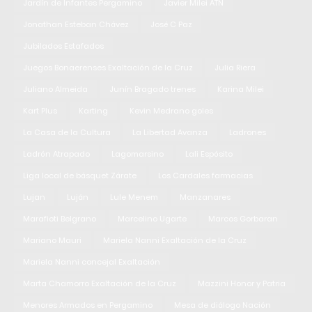
Jardín de Infantes Pergamino
Javier Milei ATN
Jonathan Esteban Chávez
José C Paz
Jubilados Estafados
Juegos Bonaerenses Exaltación de la Cruz
Julia Riera
Juliano Almeida
Junín Bragado trenes
Karina Milei
Kart Plus
Karting
Kevin Medrano goles
La Casa de la Cultura
La Libertad Avanza
Ladrones
Ladrón Atrapado
Lagomarsino
Lali Espósito
Liga local de básquet Zárate
Los Cardales farmacias
Lujan
Luján
Lule Menem
Manzanares
Marafioti Belgrano
Marcelino Ugarte
Marcos Gorbaran
Mariano Mauri
Mariela Nanni Exaltación de la Cruz
Mariela Nanni concejal Exaltación
Marta Chamorro Exaltación de la Cruz
Mazzini Honor y Patria
Menores Armados en Pergamino
Mesa de diálogo Nación