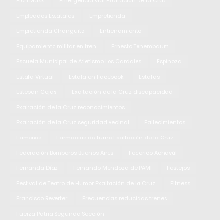
Elon Musk
Emergencia vial Exaltación de la Cruz
Empleados Estatales
Empretienda
Empretienda Changuito
Entrenamiento
Equipamiento militar en tren
Ernesto Tenembaum
Escuela Municipal de Atletismo Los Cardales
Espinoza
Estafa Virtual
Estafa en Facebook
Estafas
Esteban Cejas
Exaltación de la Cruz discapacidad
Exaltación de la Cruz reconocimientos
Exaltación de la Cruz seguridad vecinal
Fallecimientos
Famosos
Farmacias de turno Exaltación de la Cruz
Federación Bomberos Buenos Aires
Federico Achavál
Fernanda Díaz
Fernando Mendoza de PAMI
Festejos
Festival de Teatro de Humor Exaltación de la Cruz
Fitness
Francisco Reverter
Frecuencias reducidas trenes
Fuerza Patria Segunda Sección