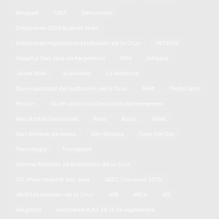
Básquet
CELP
Denuncias
Elecciones 2025 Buenos Aires
Elecciones legislativas Exaltación de la Cruz
HECHOS
Hospital San José de Pergamino
INTA
Infopba
Javier Milei
Judiciales
La Matanza
Municipalidad de Exaltación de la Cruz
PAMI
Pedro Sarri
Pinzón
Quien Gano las Elecciones Bonaerenses
Resultados Elecciones
Robo
Rojas
SAME
San Antonio de Areco
San Nicolas
Tapa Del Dia
Tecnología
Transporte
Últimas Noticias de Exaltación de la Cruz
137 años hospital San José
ABZC Clausura 2025
ANSES Exaltación de la Cruz
APB
ARCA
ATE
Abigeato
Accidente Ruta 39 14 de septiembre