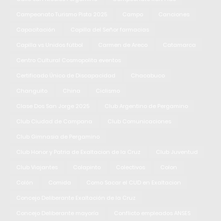
Campeonato Turismo Pista 2025
Campo
Canciones
Capacitación
Capilla del Señor farmacias
Capilla vs Unidos fútbol
Carmen de Areco
Catamarca
Centro Cultural Cosmopolita eventos
Certificado Único de Discapacidad
Chacabuco
Changuito
China
Ciclismo
Clase Dos San Jorge 2025
Club Argentino de Pergamino
Club Ciudad de Campana
Club Comunicaciones
Club Gimnasia de Pergamino
Club Honor y Patria de Exaltacion de la Cruz
Club Juventud
Club Viajantes
Colapinto
Colectivos
Colon
Colón
Comida
Como Sacar el CUD en Exaltacion
Concejo Deliberante Exaltación de la Cruz
Concejo Deliberante mayoría
Conflicto empleados ANSES