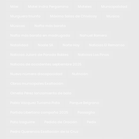
Milei
Motel Indra Pergamino
Moteles
Municipalidad
Murguero triunfo
Máximo Salas de Chivilcoy
Música
Músicos
Nafta más barata
Nafta más barata en madrugada
Nahuel Romero
Natalidad
Noale SA
Norte Hoy
Noticias El Remanso
Noticias Jularó de Parada Robles
Noticias Los Pinos
Noticias de accidentes septiembre 2025
Nuevo número discapacidad
Nutrición
Obras municipales Exaltación
Ornella Pérez lanzamiento de bala
Pablo Vázquez Turismo Pista
Parque Belgrano
Partido Libertario campaña 2025
Passaglia
Pato Izaguirre
Pedido de Oración
Pedix
Pedro Querencio Exaltación de la Cruz