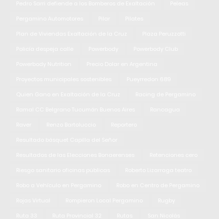
Pedro Sarri defiende a los Bomberos de Exaltación
Peleas
Pergamino Automotores
Pilar
Pilates
Plan de Viviendas Exaltación de la Cruz
Plaza Peruzzotti
Policía despeja calle
Powerbody
Powerbody Club
Powerbody Nutrition
Precio Dolar en Argentina
Proyectos municipales sostenibles
Pueyrredon 689
Quien Gano en Exaltación de la Cruz
Racing de Pergamino
Ramal CC Belgrano Tucumán Buenos Aires
Rancagua
Raver
Renzo Bartoluccio
Reportero
Resultado básquet Capilla del Señor
Resultados de las Elecciones Bonaerenses
Retenciones cero
Riesgo sanitario oficinas públicas
Roberto Lizarraga teatro
Robo a Vehículo en Pergamino
Robo en Centro de Pergamino
Rojas Virtual
Rompieron Local Pergamino
Rugby
Ruta 33
Ruta Provincial 32
Rutas
San Nicolás