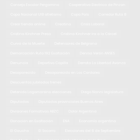
Consejo Escolar Pergamino
Cooperativa Electrica de Pinzon
Copa Nacional U18 atletismo
Copa País
Corredor Ruta 8
Crear tienda online
Creatina
Crisis Laboral
Cristina Kirchner Presa
Cristina Kirchner ira a la Cárcel
Curva de la Muerte
Defensores de Belgrano
Demarcación Ruta 192 Exaltación
Denisa Verón ANSES
Denuncia
Deportivo Capilla
Derrota La Libertad Avanza
Desaparecido
Desaparecido en Los Cardales
Descuentos jubilados trenes
Detenido Lagomarsino elecciones
Diego Nanni legislatura
Diputados
Diputados provinciales Buenos Aires
Divisiones Formativas ABZC
Dolar Argentina
Donación en Exaltación
ENA
Economía argentina
El Gaucho
El Socorro
Elecciones del 6 de Septiembre