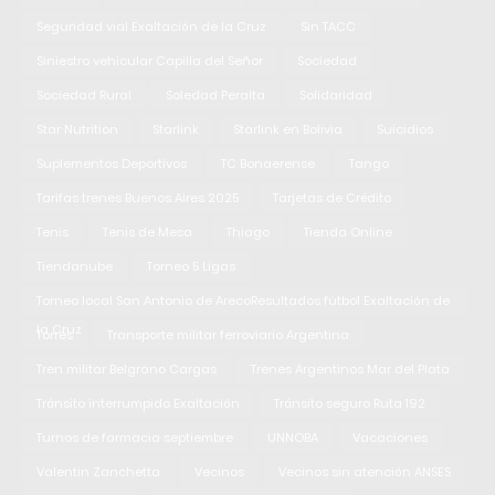
Seguridad vial Exaltación de la Cruz
Sin TACC
Siniestro vehicular Capilla del Señor
Sociedad
Sociedad Rural
Soledad Peralta
Solidaridad
Star Nutrition
Starlink
Starlink en Bolivia
Suicidios
Suplementos Deportivos
TC Bonaerense
Tango
Tarifas trenes Buenos Aires 2025
Tarjetas de Crédito
Tenis
Tenis de Mesa
Thiago
Tienda Online
Tiendanube
Torneo 5 Ligas
Torneo local San Antonio de ArecoResultados fútbol Exaltación de
la Cruz
Torres
Transporte militar ferroviario Argentina
Tren militar Belgrano Cargas
Trenes Argentinos Mar del Plata
Tránsito interrumpido Exaltación
Tránsito seguro Ruta 192
Turnos de farmacia septiembre
UNNOBA
Vacaciones
Valentin Zanchetta
Vecinos
Vecinos sin atención ANSES