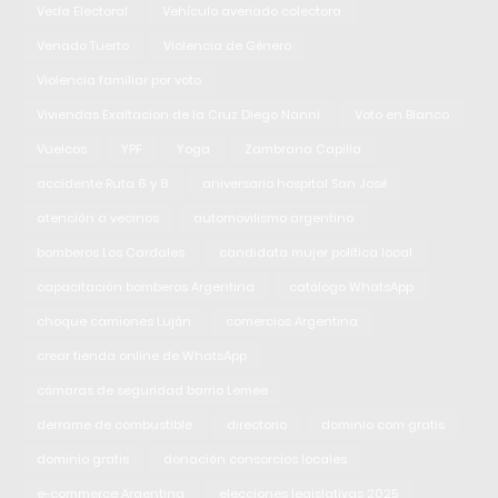
Veda Electoral
Vehículo averiado colectora
Venado Tuerto
Violencia de Género
Violencia familiar por voto
Viviendas Exaltacion de la Cruz Diego Nanni
Voto en Blanco
Vuelcos
YPF
Yoga
Zambrana Capilla
accidente Ruta 6 y 8
aniversario hospital San José
atención a vecinos
automovilismo argentino
bomberos Los Cardales
candidata mujer política local
capacitación bomberos Argentina
catálogo WhatsApp
choque camiones Luján
comercios Argentina
crear tienda online de WhatsApp
cámaras de seguridad barrio Lemee
derrame de combustible
directorio
dominio com gratis
dominio gratis
donación consorcios locales
e-commerce Argentina
elecciones legislativas 2025