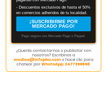
- Descuentos exclusivos de hasta el 50%
en comercios adheridos de tu localidad.
¡SUSCRIBIRME POR
MERCADO PAGO!
Pago seguro con Mercado Pago o Paypal.
¿Querés contactarnos o publicitar con
nosotros? Escribinos a
medios@infopba.com
o hacé clic para
chatear por
WhatsApp: 2477399698
.