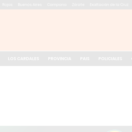
Rojas
Buenos Aires
Campana
Zárate
Exaltación de la Cruz
El tiempo en Exalt
LOS CARDALES
PROVINCIA
PAIS
POLICIALES