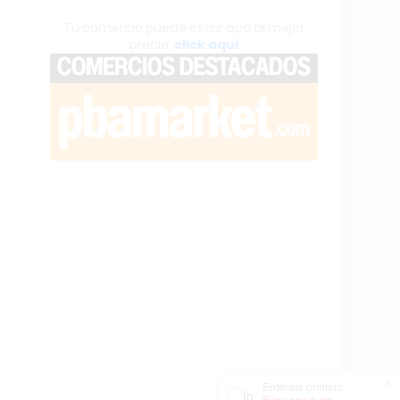
Tu comercio puede estar acá al mejor
precio,
click aquí
×
Entérate primero
Síguenos en