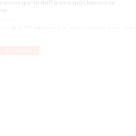
s en los que la Nafta será más barata en
ina
 Infopba
el 23 de junio, YPF implementará un nuevo esquema de precios variab
ara la…
Más Noticias