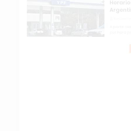
Horario
Argent
Redacción
A partir d
por hora p