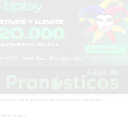
 intendente Martínez desafía a Milei y se suma al frente HECHO
 de Belgrano