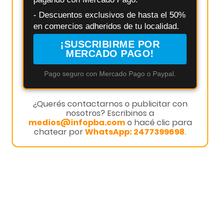
- Descuentos exclusivos de hasta el 50%
en comercios adheridos de tu localidad.
¡SUSCRIBIRME POR
MERCADO PAGO!
Pago seguro con Mercado Pago o Paypal.
¿Querés contactarnos o publicitar con
nosotros? Escribinos a
medios@infopba.com
o hacé clic para
chatear por
WhatsApp: 2477399698
.