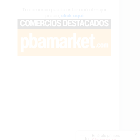
Tu comercio puede estar acá al mejor
precio,
click aquí
×
Entérate primero
Síguenos en