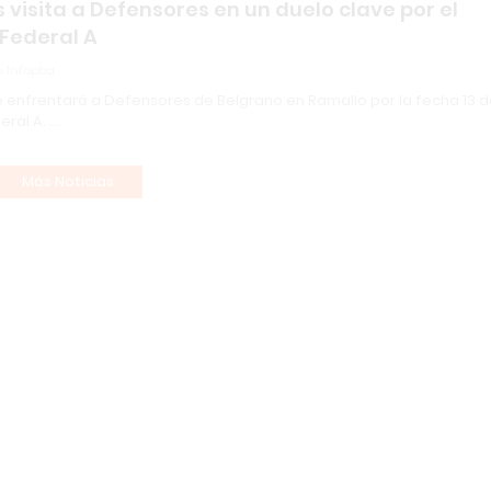
 visita a Defensores en un duelo clave por el
Federal A
 Infopba
o enfrentará a Defensores de Belgrano en Ramallo por la fecha 13 d
eral A. …
Más Noticias