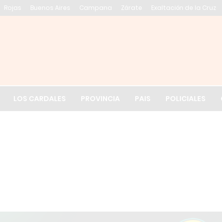
Rojas
Buenos Aires
Campana
Zárate
Exaltación de la Cruz
El tiempo en Exalt
LOS CARDALES
PROVINCIA
PAIS
POLICIALES