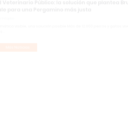
l Veterinario Público: la solución que plantea B
le para una Pergamino más justa
 Infopba
ática visible, una solución posible Más de 12.000 perros y gatos vi
es…
Más Noticias