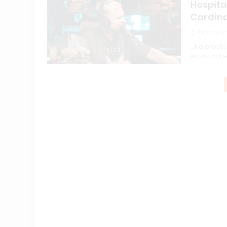
Hospita
Cardina
Redacción
Una problem
en las call