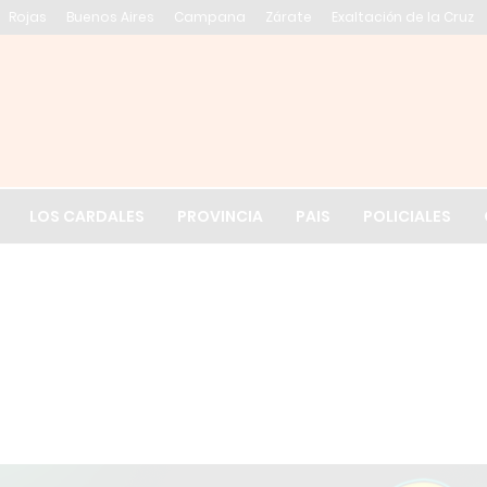
Rojas
Buenos Aires
Campana
Zárate
Exaltación de la Cruz
El tiempo en Exalt
LOS CARDALES
PROVINCIA
PAIS
POLICIALES