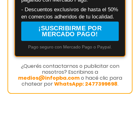
- Descuentos exclusivos de hasta el 50%
en comercios adheridos de tu localidad.
¡SUSCRIBIRME POR
MERCADO PAGO!
Pago seguro con Mercado Pago o Paypal.
¿Querés contactarnos o publicitar con
nosotros? Escribinos a
medios@infopba.com
o hacé clic para
chatear por
WhatsApp: 2477399698
.