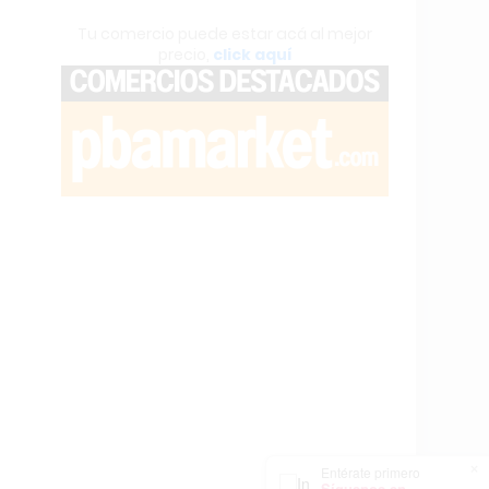
Tu comercio puede estar acá al mejor
precio,
click aquí
×
Entérate primero
Síguenos en