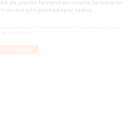
he de pasión terminó en estafa: Le robaron
 tras una cita pactada por redes
 Infopba
ue parecía rutinaria terminó en un hecho policial que sacude a
. Un hombre den…
Más Noticias