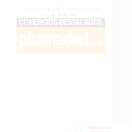
Tu comercio puede estar acá al mejor
precio,
click aquí
×
Entérate primero
Síguenos en