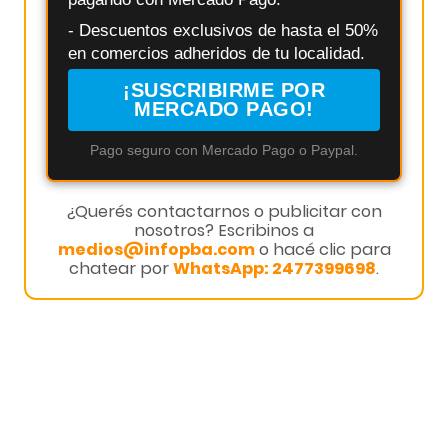
- Descuentos exclusivos de hasta el 50%
en comercios adheridos de tu localidad.
¡SUSCRIBIRME POR
MERCADO PAGO!
Pago seguro con Mercado Pago o Paypal.
¿Querés contactarnos o publicitar con
nosotros? Escribinos a
medios@infopba.com
o hacé clic para
chatear por
WhatsApp: 2477399698
.