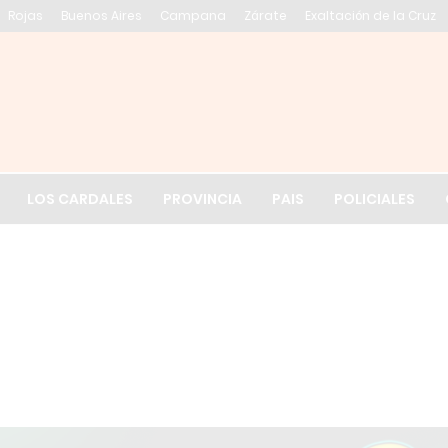
Rojas
Buenos Aires
Campana
Zárate
Exaltación de la Cruz
El tiempo en Exalt
LOS CARDALES
PROVINCIA
PAIS
POLICIALES