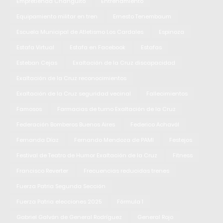
Empretienda Changuito
Entrenamiento
Equipamiento militar en tren
Ernesto Tenembaum
Escuela Municipal de Atletismo Los Cardales
Espinoza
Estafa Virtual
Estafa en Facebook
Estafas
Esteban Cejas
Exaltación de la Cruz discapacidad
Exaltación de la Cruz reconocimientos
Exaltación de la Cruz seguridad vecinal
Fallecimientos
Famosos
Farmacias de turno Exaltación de la Cruz
Federación Bomberos Buenos Aires
Federico Achavál
Fernanda Díaz
Fernando Mendoza de PAMI
Festejos
Festival de Teatro de Humor Exaltación de la Cruz
Fitness
Francisco Reverter
Frecuencias reducidas trenes
Fuerza Patria Segunda Sección
Fuerza Patria elecciones 2025
Fórmula 1
Gabriel Galván de General Rodríguez
General Rojo