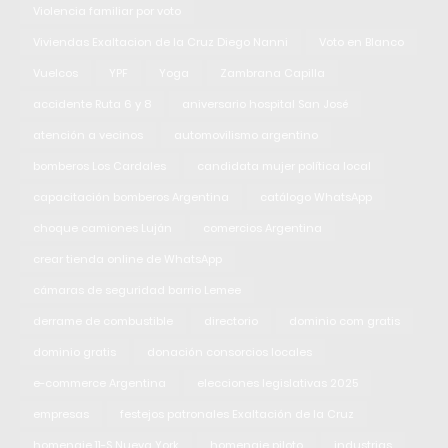
Violencia familiar por voto
Viviendas Exaltacion de la Cruz Diego Nanni
Voto en Blanco
Vuelcos
YPF
Yoga
Zambrana Capilla
accidente Ruta 6 y 8
aniversario hospital San José
atención a vecinos
automovilismo argentino
bomberos Los Cardales
candidata mujer política local
capacitación bomberos Argentina
catálogo WhatsApp
choque camiones Luján
comercios Argentina
crear tienda online de WhatsApp
cámaras de seguridad barrio Lemee
derrame de combustible
directorio
dominio com gratis
dominio gratis
donación consorcios locales
e-commerce Argentina
elecciones legislativas 2025
empresas
festejos patronales Exaltación de la Cruz
homenaje 11-S Nueva York
homenaje piloto
industrias