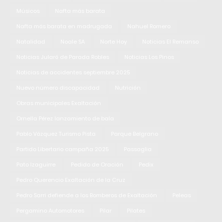
Músicos
Nafta más barata
Nafta más barata en madrugada
Nahuel Romero
Natalidad
Noale SA
Norte Hoy
Noticias El Remanso
Noticias Jularó de Parada Robles
Noticias Los Pinos
Noticias de accidentes septiembre 2025
Nuevo número discapacidad
Nutrición
Obras municipales Exaltación
Ornella Pérez lanzamiento de bala
Pablo Vázquez Turismo Pista
Parque Belgrano
Partido Libertario campaña 2025
Passaglia
Pato Izaguirre
Pedido de Oración
Pedix
Pedro Querencio Exaltación de la Cruz
Pedro Sarri defiende a los Bomberos de Exaltación
Peleas
Pergamino Automotores
Pilar
Pilates