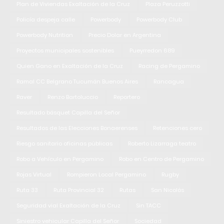
Plan de Viviendas Exaltación de la Cruz
Plaza Peruzzotti
Policía despeja calle
Powerbody
Powerbody Club
Powerbody Nutrition
Precio Dolar en Argentina
Proyectos municipales sostenibles
Pueyrredon 689
Quien Gano en Exaltación de la Cruz
Racing de Pergamino
Ramal CC Belgrano Tucumán Buenos Aires
Rancagua
Raver
Renzo Bartoluccio
Reportero
Resultado básquet Capilla del Señor
Resultados de las Elecciones Bonaerenses
Retenciones cero
Riesgo sanitario oficinas públicas
Roberto Lizarraga teatro
Robo a Vehículo en Pergamino
Robo en Centro de Pergamino
Rojas Virtual
Rompieron Local Pergamino
Rugby
Ruta 33
Ruta Provincial 32
Rutas
San Nicolás
Seguridad vial Exaltación de la Cruz
Sin TACC
Siniestro vehicular Capilla del Señor
Sociedad