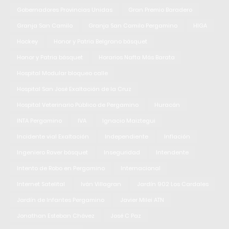
Gobernadores Provincias Unidas
Gran Premio Baradero
Granja San Camilo
Granja San Camilo Pergamino
HIGA
Hockey
Honor y Patria Belgrano básquet
Honor y Patria básquet
Horarios Nafta Más Barata
Hospital Modular bloqueo calle
Hospital San José Exaltación de la Cruz
Hospital Veterinario Público de Pergamino
Huracán
INTA Pergamino
IVA
Ignacio Maiztegui
Incidente vial Exaltación
Independiente
Inflación
Ingeniero Raver básquet
Inseguridad
Intendente
Intento de Robo en Pergamino
Internacional
Internet Satelital
Iván Villagran
Jardín 902 Los Cardales
Jardín de Infantes Pergamino
Javier Milei ATN
Jonathan Esteban Chávez
José C Paz