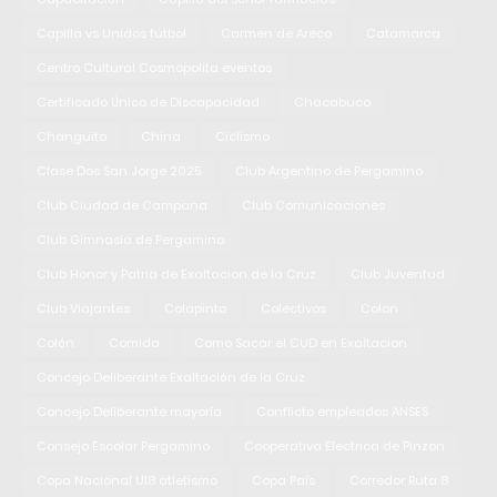
Capilla vs Unidos fútbol
Carmen de Areco
Catamarca
Centro Cultural Cosmopolita eventos
Certificado Único de Discapacidad
Chacabuco
Changuito
China
Ciclismo
Clase Dos San Jorge 2025
Club Argentino de Pergamino
Club Ciudad de Campana
Club Comunicaciones
Club Gimnasia de Pergamino
Club Honor y Patria de Exaltacion de la Cruz
Club Juventud
Club Viajantes
Colapinto
Colectivos
Colon
Colón
Comida
Como Sacar el CUD en Exaltacion
Concejo Deliberante Exaltación de la Cruz
Concejo Deliberante mayoría
Conflicto empleados ANSES
Consejo Escolar Pergamino
Cooperativa Electrica de Pinzon
Copa Nacional U18 atletismo
Copa País
Corredor Ruta 8