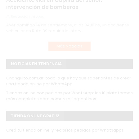
Accidente vial en Capilla del Señor:
intervención de bomberos
Redacción Infopba
Ayer domingo 14 de septiembre, a las 04:10 hs, un accidente
vehicular en Ruta 39 requirió la interv…
Más Noticias
NOTICIAS EN TENDENCIA
Changuito.com.ar: todo lo que hay que saber antes de crear
una tienda online por WhatsApp
Tiendas online con pedidos por WhatsApp: las 10 plataformas
más completas para comercios argentinos
TIENDA ONLINE GRATIS!
Creá tu tienda online, y recibí los pedidos por Whatsapp!