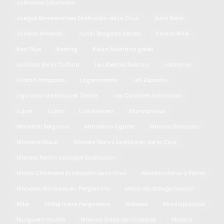
Jubilados Estafados
Juegos Bonaerenses Exaltación de la Cruz
Julia Riera
Juliano Almeida
Junín Bragado trenes
Karina Milei
Kart Plus
Karting
Kevin Medrano goles
La Casa de la Cultura
La Libertad Avanza
Ladrones
Ladrón Atrapado
Lagomarsino
Lali Espósito
Liga local de básquet Zárate
Los Cardales farmacias
Lujan
Luján
Lule Menem
Manzanares
Marafioti Belgrano
Marcelino Ugarte
Marcos Gorbaran
Mariano Mauri
Mariela Nanni Exaltación de la Cruz
Mariela Nanni concejal Exaltación
Marta Chamorro Exaltación de la Cruz
Mazzini Honor y Patria
Menores Armados en Pergamino
Mesa de diálogo Nación
Milei
Motel Indra Pergamino
Moteles
Municipalidad
Murguero triunfo
Máximo Salas de Chivilcoy
Música