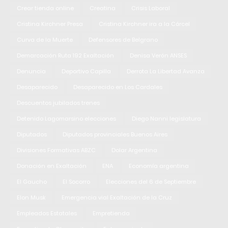
Crear tienda online
Creatina
Crisis Laboral
Cristina Kirchner Presa
Cristina Kirchner ira a la Cárcel
Curva de la Muerte
Defensores de Belgrano
Demarcación Ruta 192 Exaltación
Denisa Verón ANSES
Denuncia
Deportivo Capilla
Derrota La Libertad Avanza
Desaparecido
Desaparecido en Los Cardales
Descuentos jubilados trenes
Detenido Lagomarsino elecciones
Diego Nanni legislatura
Diputados
Diputados provinciales Buenos Aires
Divisiones Formativas ABZC
Dolar Argentina
Donación en Exaltación
ENA
Economía argentina
El Gaucho
El Socorro
Elecciones del 6 de Septiembre
Elon Musk
Emergencia vial Exaltación de la Cruz
Empleados Estatales
Empretienda