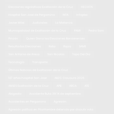
Elecciones legislativas Exaltación de la Cruz
HECHOS
Hospital San José de Pergamino
INTA
Infopba
Javier Milei
Judiciales
La Matanza
Municipalidad de Exaltación de la Cruz
PAMI
Pedro Sarri
Pinzón
Quien Gano las Elecciones Bonaerenses
Resultados Elecciones
Robo
Rojas
SAME
San Antonio de Areco
San Nicolas
Tapa Del Dia
Tecnología
Transporte
Últimas Noticias de Exaltación de la Cruz
137 años hospital San José
ABZC Clausura 2025
ANSES Exaltación de la Cruz
APB
ARCA
ATE
Abigeato
Accidente Ruta 39 14 de septiembre
Accidentes en Pergamino
Agresión
Agresión política en PilarHombre detenido por discutir voto