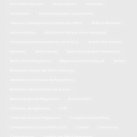
Ana Clara Petrosini
Andrea Baron
Animales
Aniversario
Aniversario jardín Los Cardales
Atención discapacidad Capilla del Señor
Atlético Baradero
Automovilismo
Autódromo Parque de la Velocidad
Avistamiento tren Exaltación de la Cruz
Axel Kicillof victoria
Baradero
Barrio Lemee
Barrio Mastrángelo Pergamino
Barrio Otero Pergamino
Belgrano victoria básquet
Bolivia
Bomberos Capilla del Señor domingo
Bomberos Voluntarios de Pergamino
Bomberos de Exaltación de la Cruz
Bromatología de Pergamino
Buenos Aires
CAV plan de vigilancia
CUD
Calle San Nicolás Pergamino
Campeonato Kart Plus
Campeonato Turismo Pista 2025
Campo
Canciones
Capacitación
Capilla del Señor farmacias