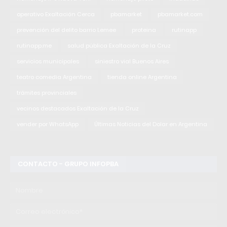
operativo Exaltación Cerca
pbamarket
pbamarket.com
prevención del delito barrio Lemee
proteina
rutinapp
rutinapp.me
salud pública Exaltación de la Cruz
servicios municipales
siniestro vial Buenos Aires
teatro comedia Argentina
tienda online Argentina
trámites provinciales
vecinos destacados Exaltación de la Cruz
vender por WhatsApp
Últimas Noticias del Dolar en Argentina
CONTACTO - GRUPO INFOPBA