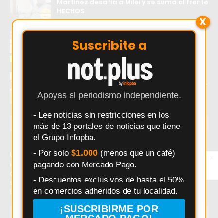
Martínez desafía a Milei y se suma al frente
HECHOS
X
El error que hace perder ventas a los
Suscribite a
comercios Argentinos
Douglas Haig visita a Independiente de
Chivilcoy con la misión de mantenerse líder
Apoyas al periodismo independiente.
- Lee noticias sin restricciones en los
ÚLTIMAS NOTICIAS
más de 13 portales de noticias que tiene
el Grupo Infopba.
$1.000
- Por solo
(menos que un café)
Último momento: Accidente vial en Capilla del Señor:
×
Entérate primero
intervención de bomberos. Hoy: Accidente vial en Capilla
pagando con Mercado Pago.
Síguenos en
Instagram
del Señor: intervención de bomberos. Noticias recientes
- Descuentos exclusivos de hasta el 50%
sobre Accidente vial en Capilla del Señor: intervención de
en comercios adheridos de tu localidad.
bomberos.
¡SUSCRIBIRME POR
TEMAS EN TENDENCIA