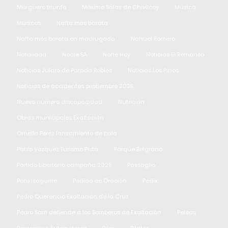
Murguero triunfo
Máximo Salas de Chivilcoy
Música
Músicos
Nafta más barata
Nafta más barata en madrugada
Nahuel Romero
Natalidad
Noale SA
Norte Hoy
Noticias El Remanso
Noticias Jularó de Parada Robles
Noticias Los Pinos
Noticias de accidentes septiembre 2025
Nuevo número discapacidad
Nutrición
Obras municipales Exaltación
Ornella Pérez lanzamiento de bala
Pablo Vázquez Turismo Pista
Parque Belgrano
Partido Libertario campaña 2025
Passaglia
Pato Izaguirre
Pedido de Oración
Pedix
Pedro Querencio Exaltación de la Cruz
Pedro Sarri defiende a los Bomberos de Exaltación
Peleas