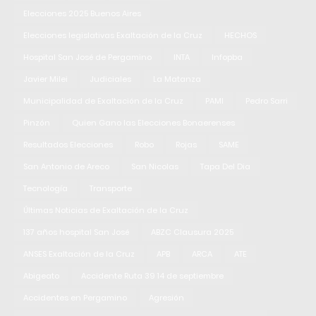
Elecciones 2025 Buenos Aires
Elecciones legislativas Exaltación de la Cruz
HECHOS
Hospital San José de Pergamino
INTA
Infopba
Javier Milei
Judiciales
La Matanza
Municipalidad de Exaltación de la Cruz
PAMI
Pedro Sarri
Pinzón
Quien Gano las Elecciones Bonaerenses
Resultados Elecciones
Robo
Rojas
SAME
San Antonio de Areco
San Nicolas
Tapa Del Dia
Tecnología
Transporte
Últimas Noticias de Exaltación de la Cruz
137 años hospital San José
ABZC Clausura 2025
ANSES Exaltación de la Cruz
APB
ARCA
ATE
Abigeato
Accidente Ruta 39 14 de septiembre
Accidentes en Pergamino
Agresión