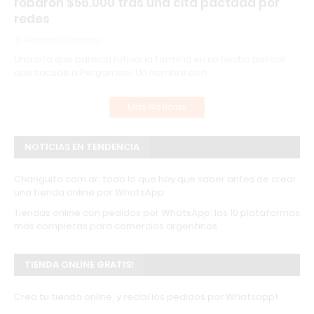
robaron $56.000 tras una cita pactada por
redes
Redacción Infopba
Una cita que parecía rutinaria terminó en un hecho policial
que sacude a Pergamino. Un hombre den…
Más Noticias
NOTICIAS EN TENDENCIA
Changuito.com.ar: todo lo que hay que saber antes de crear
una tienda online por WhatsApp
Tiendas online con pedidos por WhatsApp: las 10 plataformas
más completas para comercios argentinos
TIENDA ONLINE GRATIS!
Creá tu tienda online, y recibí los pedidos por Whatsapp!