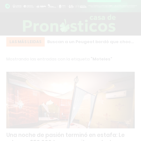
n bebedero térmico
Buscan a un Peugeot bordó que chocó
Fu
LAS MÁS LEIDAS
gelamiento del agua
y se fugó en pleno centro de Los
in
Mostrando las entradas con la etiqueta
Moteles
Cardales
se
Una noche de pasión terminó en estafa: Le