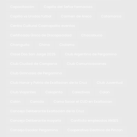
Capacitación
Capilla del Señor farmacias
Capilla vs Unidos fútbol
Carmen de Areco
Catamarca
Centro Cultural Cosmopolita eventos
Certificado Único de Discapacidad
Chacabuco
Changuito
China
Ciclismo
Clase Dos San Jorge 2025
Club Argentino de Pergamino
Club Ciudad de Campana
Club Comunicaciones
Club Gimnasia de Pergamino
Club Honor y Patria de Exaltacion de la Cruz
Club Juventud
Club Viajantes
Colapinto
Colectivos
Colon
Colón
Comida
Como Sacar el CUD en Exaltacion
Concejo Deliberante Exaltación de la Cruz
Concejo Deliberante mayoría
Conflicto empleados ANSES
Consejo Escolar Pergamino
Cooperativa Electrica de Pinzon