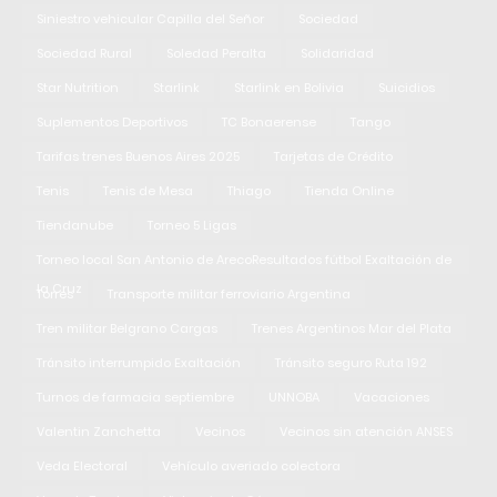
Siniestro vehicular Capilla del Señor
Sociedad
Sociedad Rural
Soledad Peralta
Solidaridad
Star Nutrition
Starlink
Starlink en Bolivia
Suicidios
Suplementos Deportivos
TC Bonaerense
Tango
Tarifas trenes Buenos Aires 2025
Tarjetas de Crédito
Tenis
Tenis de Mesa
Thiago
Tienda Online
Tiendanube
Torneo 5 Ligas
Torneo local San Antonio de ArecoResultados fútbol Exaltación de
la Cruz
Torres
Transporte militar ferroviario Argentina
Tren militar Belgrano Cargas
Trenes Argentinos Mar del Plata
Tránsito interrumpido Exaltación
Tránsito seguro Ruta 192
Turnos de farmacia septiembre
UNNOBA
Vacaciones
Valentin Zanchetta
Vecinos
Vecinos sin atención ANSES
Veda Electoral
Vehículo averiado colectora