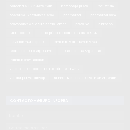
homenaje 11-S Nueva York
homenaje piloto
industrias
operativo Exaltación Cerca
pbamarket
pbamarket.com
prevención del delito barrio Lemee
proteina
rutinapp
rutinapp.me
salud pública Exaltación de la Cruz
servicios municipales
siniestro vial Buenos Aires
teatro comedia Argentina
tienda online Argentina
trámites provinciales
vecinos destacados Exaltación de la Cruz
vender por WhatsApp
Últimas Noticias del Dolar en Argentina
CONTACTO - GRUPO INFOPBA