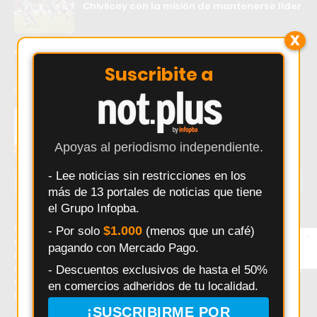
Chivilcoy con la misión de mantenerse líder
X
Exaltación de la Cruz: una camioneta RAM
quedó detenida en plena calle frente al
Suscribite a
Hospital Modular
Impactante incendio en Pergamino: un
hombre fue rescatado y trasladado al
Hospital San José
Apoyas al periodismo independiente.
- Lee noticias sin restricciones en los
ÚLTIMAS NOTICIAS
más de 13 portales de noticias que tiene
el Grupo Infopba.
Último momento: Una noche de pasión terminó en
$1.000
- Por solo
(menos que un café)
×
Entérate primero
estafa: Le robaron $56.000 tras una cita pactada por
pagando con Mercado Pago.
Síguenos en
redes. Hoy: Una noche de pasión terminó en estafa: Le
Instagram
robaron $56.000 tras una cita pactada por redes. Noticias
- Descuentos exclusivos de hasta el 50%
recientes sobre Una noche de pasión terminó en estafa:
en comercios adheridos de tu localidad.
Le robaron $56.000 tras una cita pactada por redes.
¡SUSCRIBIRME POR