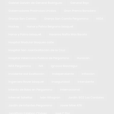
Gabriel Galván de General Rodríguez
General Rojo
Gobernadores Provincias Unidas
Gran Premio Baradero
Granja San Camilo
Granja San Camilo Pergamino
HIGA
Hockey
Honor y Patria Belgrano básquet
Honor y Patria básquet
Horarios Nafta Más Barata
Hospital Modular bloqueo calle
Hospital San José Exaltación de la Cruz
Hospital Veterinario Público de Pergamino
Huracán
INTA Pergamino
IVA
Ignacio Maiztegui
Incidente vial Exaltación
Independiente
Inflación
Ingeniero Raver básquet
Inseguridad
Intendente
Intento de Robo en Pergamino
Internacional
Internet Satelital
Iván Villagran
Jardín 902 Los Cardales
Jardín de Infantes Pergamino
Javier Milei ATN
Jonathan Esteban Chávez
José C Paz