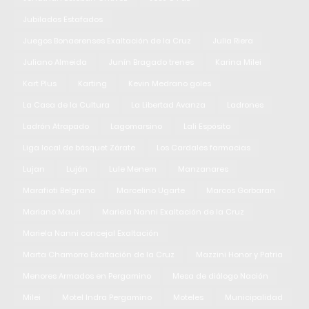
Jubilados Estafados
Juegos Bonaerenses Exaltación de la Cruz
Julia Riera
Juliano Almeida
Junín Bragado trenes
Karina Milei
Kart Plus
Karting
Kevin Medrano goles
La Casa de la Cultura
La Libertad Avanza
Ladrones
Ladrón Atrapado
Lagomarsino
Lali Espósito
Liga local de básquet Zárate
Los Cardales farmacias
Lujan
Luján
Lule Menem
Manzanares
Marafioti Belgrano
Marcelino Ugarte
Marcos Gorbaran
Mariano Mauri
Mariela Nanni Exaltación de la Cruz
Mariela Nanni concejal Exaltación
Marta Chamorro Exaltación de la Cruz
Mazzini Honor y Patria
Menores Armados en Pergamino
Mesa de diálogo Nación
Milei
Motel Indra Pergamino
Moteles
Municipalidad