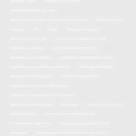
Venado Tuerto
Violencia de Género
Violencia familiar por voto
Viviendas Exaltacion de la Cruz Diego Nanni
Voto en Blanco
Vuelcos
YPF
Yoga
Zambrana Capilla
accidente Ruta 6 y 8
aniversario hospital San José
atención a vecinos
automovilismo argentino
bomberos Los Cardales
candidata mujer política local
capacitación bomberos Argentina
catálogo WhatsApp
choque camiones Luján
comercios Argentina
crear tienda online de WhatsApp
cámaras de seguridad barrio Lemee
derrame de combustible
directorio
dominio com gratis
dominio gratis
donación consorcios locales
e-commerce Argentina
elecciones legislativas 2025
empresas
festejos patronales Exaltación de la Cruz