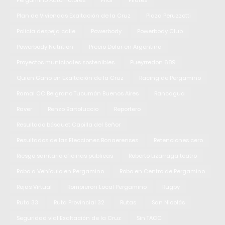
Pergamino Automotores
Pilar
Pilates
Plan de Viviendas Exaltación de la Cruz
Plaza Peruzzotti
Policía despeja calle
Powerbody
Powerbody Club
Powerbody Nutrition
Precio Dolar en Argentina
Proyectos municipales sostenibles
Pueyrredon 689
Quien Gano en Exaltación de la Cruz
Racing de Pergamino
Ramal CC Belgrano Tucumán Buenos Aires
Rancagua
Raver
Renzo Bartoluccio
Reportero
Resultado básquet Capilla del Señor
Resultados de las Elecciones Bonaerenses
Retenciones cero
Riesgo sanitario oficinas públicas
Roberto Lizarraga teatro
Robo a Vehículo en Pergamino
Robo en Centro de Pergamino
Rojas Virtual
Rompieron Local Pergamino
Rugby
Ruta 33
Ruta Provincial 32
Rutas
San Nicolás
Seguridad vial Exaltación de la Cruz
Sin TACC