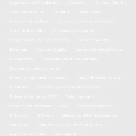
Copa Nacional U18 atletismo
Copa País
Corredor Ruta 8
Crear tienda online
Creatina
Crisis Laboral
Cristina Kirchner Presa
Cristina Kirchner ira a la Cárcel
Curva de la Muerte
Defensores de Belgrano
Demarcación Ruta 192 Exaltación
Denisa Verón ANSES
Denuncia
Deportivo Capilla
Derrota La Libertad Avanza
Desaparecido
Desaparecido en Los Cardales
Descuentos jubilados trenes
Detenido Lagomarsino elecciones
Diego Nanni legislatura
Diputados
Diputados provinciales Buenos Aires
Divisiones Formativas ABZC
Dolar Argentina
Donación en Exaltación
ENA
Economía argentina
El Gaucho
El Socorro
Elecciones del 6 de Septiembre
Elon Musk
Emergencia vial Exaltación de la Cruz
Empleados Estatales
Empretienda