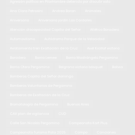
Agresión política en PilarHombre detenido por discutir voto
Ana Clara Petrosini
Andrea Baron
Animales
Aniversario
Aniversario jardín Los Cardales
Atención discapacidad Capilla del Señor
Atlético Baradero
Automovilismo
Autódromo Parque de la Velocidad
Avistamiento tren Exaltación de la Cruz
Axel Kicillof victoria
Baradero
Barrio Lemee
Barrio Mastrángelo Pergamino
Barrio Otero Pergamino
Belgrano victoria básquet
Bolivia
Bomberos Capilla del Señor domingo
Bomberos Voluntarios de Pergamino
Bomberos de Exaltación de la Cruz
Bromatología de Pergamino
Buenos Aires
CAV plan de vigilancia
CUD
Calle San Nicolás Pergamino
Campeonato Kart Plus
Campeonato Turismo Pista 2025
Campo
Canciones