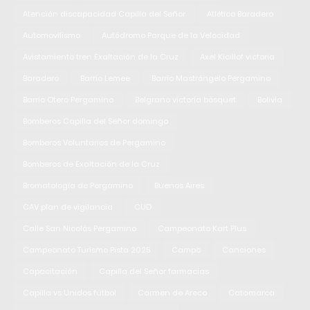
Atención discapacidad Capilla del Señor
Atlético Baradero
Automovilismo
Autódromo Parque de la Velocidad
Avistamiento tren Exaltación de la Cruz
Axel Kicillof victoria
Baradero
Barrio Lemee
Barrio Mastrángelo Pergamino
Barrio Otero Pergamino
Belgrano victoria básquet
Bolivia
Bomberos Capilla del Señor domingo
Bomberos Voluntarios de Pergamino
Bomberos de Exaltación de la Cruz
Bromatología de Pergamino
Buenos Aires
CAV plan de vigilancia
CUD
Calle San Nicolás Pergamino
Campeonato Kart Plus
Campeonato Turismo Pista 2025
Campo
Canciones
Capacitación
Capilla del Señor farmacias
Capilla vs Unidos fútbol
Carmen de Areco
Catamarca