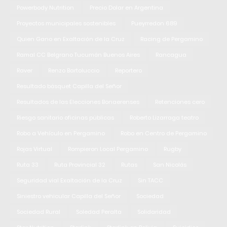
Powerbody Nutrition
Precio Dolar en Argentina
Proyectos municipales sostenibles
Pueyrredon 689
Quien Gano en Exaltación de la Cruz
Racing de Pergamino
Ramal CC Belgrano Tucumán Buenos Aires
Rancagua
Raver
Renzo Bartoluccio
Reportero
Resultado básquet Capilla del Señor
Resultados de las Elecciones Bonaerenses
Retenciones cero
Riesgo sanitario oficinas públicas
Roberto Lizarraga teatro
Robo a Vehículo en Pergamino
Robo en Centro de Pergamino
Rojas Virtual
Rompieron Local Pergamino
Rugby
Ruta 33
Ruta Provincial 32
Rutas
San Nicolás
Seguridad vial Exaltación de la Cruz
Sin TACC
Siniestro vehicular Capilla del Señor
Sociedad
Sociedad Rural
Soledad Peralta
Solidaridad