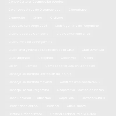
Centro Cultural Cosmopolita eventos
Certificado Único de Discapacidad
Chacabuco
Changuito
China
Ciclismo
Clase Dos San Jorge 2025
Club Argentino de Pergamino
Club Ciudad de Campana
Club Comunicaciones
Club Gimnasia de Pergamino
Club Honor y Patria de Exaltacion de la Cruz
Club Juventud
Club Viajantes
Colapinto
Colectivos
Colon
Colón
Comida
Como Sacar el CUD en Exaltacion
Concejo Deliberante Exaltación de la Cruz
Concejo Deliberante mayoría
Conflicto empleados ANSES
Consejo Escolar Pergamino
Cooperativa Electrica de Pinzon
Copa Nacional U18 atletismo
Copa País
Corredor Ruta 8
Crear tienda online
Creatina
Crisis Laboral
Cristina Kirchner Presa
Cristina Kirchner ira a la Cárcel