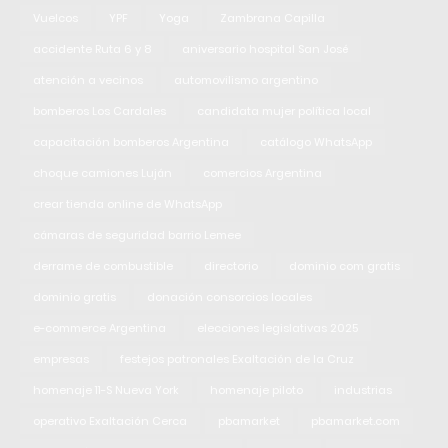
Vuelcos
YPF
Yoga
Zambrana Capilla
accidente Ruta 6 y 8
aniversario hospital San José
atención a vecinos
automovilismo argentino
bomberos Los Cardales
candidata mujer política local
capacitación bomberos Argentina
catálogo WhatsApp
choque camiones Luján
comercios Argentina
crear tienda online de WhatsApp
cámaras de seguridad barrio Lemee
derrame de combustible
directorio
dominio com gratis
dominio gratis
donación consorcios locales
e-commerce Argentina
elecciones legislativas 2025
empresas
festejos patronales Exaltación de la Cruz
homenaje 11-S Nueva York
homenaje piloto
industrias
operativo Exaltación Cerca
pbamarket
pbamarket.com