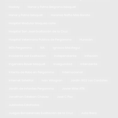
Hockey
Honor y Patria Belgrano básquet
Honor y Patria básquet
Horarios Nafta Más Barata
Hospital Modular bloqueo calle
Hospital San José Exaltación de la Cruz
Hospital Veterinario Público de Pergamino
Huracán
INTA Pergamino
IVA
Ignacio Maiztegui
Incidente vial Exaltación
Independiente
Inflación
Ingeniero Raver básquet
Inseguridad
Intendente
Intento de Robo en Pergamino
Internacional
Internet Satelital
Iván Villagran
Jardín 902 Los Cardales
Jardín de Infantes Pergamino
Javier Milei ATN
Jonathan Esteban Chávez
José C Paz
Jubilados Estafados
Juegos Bonaerenses Exaltación de la Cruz
Julia Riera