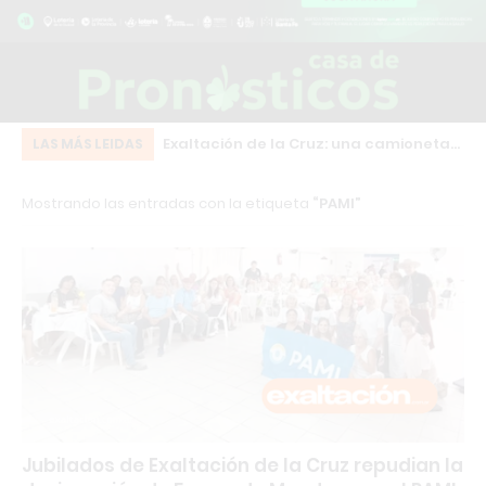
n bebedero térmico
Exaltación de la Cruz: una camioneta
Fu
LAS MÁS LEIDAS
gelamiento del agua
RAM quedó detenida en plena calle
in
Mostrando las entradas con la etiqueta
PAMI
frente al Hospital Modular
se
Jubilados de Exaltación de la Cruz repudian la