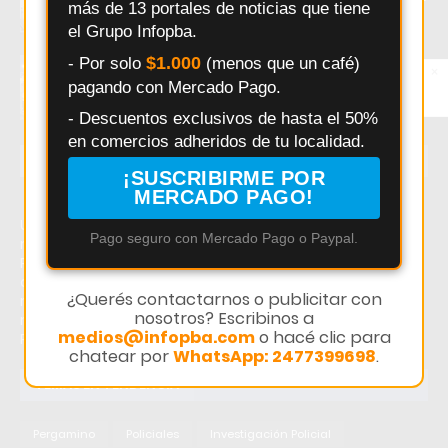
más de 13 portales de noticias que tiene
HECHOS
el Grupo Infopba.
$1.000
- Por solo
(menos que un café)
Pergamino: Racing arranca la fase
×
Entérate primero
decisiva del Torneo 5 Ligas con un desafío
pagando con Mercado Pago.
Síguenos en
clave
Instagram
- Descuentos exclusivos de hasta el 50%
en comercios adheridos de tu localidad.
ÚLTIMAS NOTICIAS
¡SUSCRIBIRME POR
MERCADO PAGO!
Último momento: Jubilados de Exaltación de la Cruz
Pago seguro con Mercado Pago o Paypal.
repudian la designación de Fernando Mendoza en el
PAMI. Hoy: Jubilados de Exaltación de la Cruz repudian la
designación de Fernando Mendoza en el PAMI. Noticias
¿Querés contactarnos o publicitar con
recientes sobre Jubilados de Exaltación de la Cruz
nosotros? Escribinos a
repudian la designación de Fernando Mendoza en el
medios@infopba.com
o hacé clic para
PAMI.
chatear por
WhatsApp: 2477399698
.
TEMAS EN TENDENCIA
Pergamino
Policiales
Investigación Policial