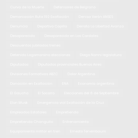
Curva de la Muerte
Defensores de Belgrano
Demarcación Ruta 192 Exaltación
Denisa Verón ANSES
Denuncia
Deportivo Capilla
Derrota La Libertad Avanza
Desaparecido
Desaparecido en Los Cardales
Descuentos jubilados trenes
Detenido Lagomarsino elecciones
Diego Nanni legislatura
Diputados
Diputados provinciales Buenos Aires
Divisiones Formativas ABZC
Dolar Argentina
Donación en Exaltación
ENA
Economía argentina
El Gaucho
El Socorro
Elecciones del 6 de Septiembre
Elon Musk
Emergencia vial Exaltación de la Cruz
Empleados Estatales
Empretienda
Empretienda Changuito
Entrenamiento
Equipamiento militar en tren
Ernesto Tenembaum