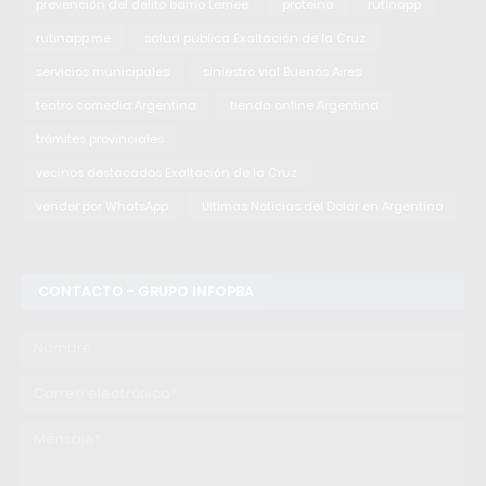
prevención del delito barrio Lemee
proteina
rutinapp
rutinapp.me
salud pública Exaltación de la Cruz
servicios municipales
siniestro vial Buenos Aires
teatro comedia Argentina
tienda online Argentina
trámites provinciales
vecinos destacados Exaltación de la Cruz
vender por WhatsApp
Últimas Noticias del Dolar en Argentina
CONTACTO - GRUPO INFOPBA