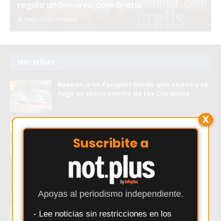
regala un Dominio .com Gratis
Redacción Infopba
MUY LEÍDAS
Buscan a un Peugeot bordó que chocó y se
fugó en pleno centro de Los Cardales
X
INTA desarrolló un bebedero térmico que
evita el congelamiento del agua en zonas
Suscribite a
frías
Exaltación de la Cruz: una camioneta RAM
quedó detenida en plena calle frente al
Hospital Modular
Apoyas al periodismo independiente.
Fuerte ruptura en Pergamino: el intendente
- Lee noticias sin restricciones en los
Martínez desafía a Milei y se suma al frente