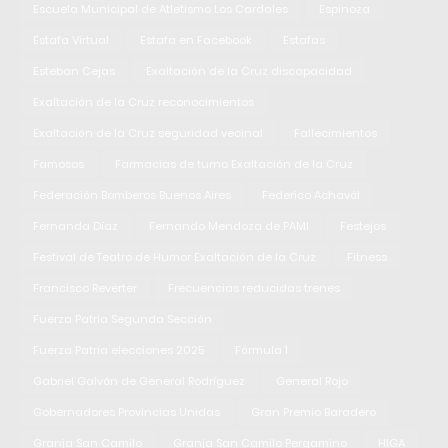
Escuela Municipal de Atletismo Los Cardales
Espinoza
Estafa Virtual
Estafa en Facebook
Estafas
Esteban Cejas
Exaltación de la Cruz discapacidad
Exaltación de la Cruz reconocimientos
Exaltación de la Cruz seguridad vecinal
Fallecimientos
Famosos
Farmacias de turno Exaltación de la Cruz
Federación Bomberos Buenos Aires
Federico Achavál
Fernanda Díaz
Fernando Mendoza de PAMI
Festejos
Festival de Teatro de Humor Exaltación de la Cruz
Fitness
Francisco Reverter
Frecuencias reducidas trenes
Fuerza Patria Segunda Sección
Fuerza Patria elecciones 2025
Fórmula 1
Gabriel Galván de General Rodríguez
General Rojo
Gobernadores Provincias Unidas
Gran Premio Baradero
Granja San Camilo
Granja San Camilo Pergamino
HIGA