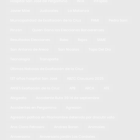
Hospital San José de Pergamino
INTA
Infopba
Javier Milei
Judiciales
La Matanza
Municipalidad de Exaltación de la Cruz
PAMI
Pedro Sarri
Pinzón
Quien Gano las Elecciones Bonaerenses
Resultados Elecciones
Robo
Rojas
SAME
San Antonio de Areco
San Nicolas
Tapa Del Dia
Tecnología
Transporte
Últimas Noticias de Exaltación de la Cruz
137 años hospital San José
ABZC Clausura 2025
ANSES Exaltación de la Cruz
APB
ARCA
ATE
Abigeato
Accidente Ruta 39 14 de septiembre
Accidentes en Pergamino
Agresión
Agresión política en PilarHombre detenido por discutir voto
Ana Clara Petrosini
Andrea Baron
Animales
Aniversario
Aniversario jardín Los Cardales