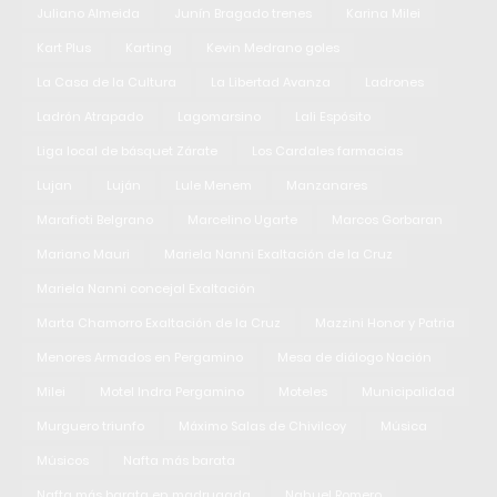
Juliano Almeida
Junín Bragado trenes
Karina Milei
Kart Plus
Karting
Kevin Medrano goles
La Casa de la Cultura
La Libertad Avanza
Ladrones
Ladrón Atrapado
Lagomarsino
Lali Espósito
Liga local de básquet Zárate
Los Cardales farmacias
Lujan
Luján
Lule Menem
Manzanares
Marafioti Belgrano
Marcelino Ugarte
Marcos Gorbaran
Mariano Mauri
Mariela Nanni Exaltación de la Cruz
Mariela Nanni concejal Exaltación
Marta Chamorro Exaltación de la Cruz
Mazzini Honor y Patria
Menores Armados en Pergamino
Mesa de diálogo Nación
Milei
Motel Indra Pergamino
Moteles
Municipalidad
Murguero triunfo
Máximo Salas de Chivilcoy
Música
Músicos
Nafta más barata
Nafta más barata en madrugada
Nahuel Romero