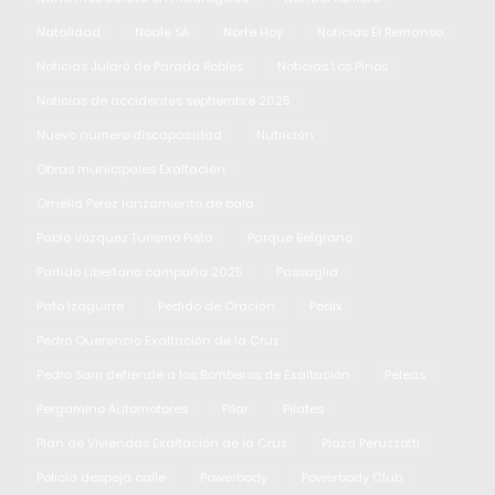
Natalidad
Noale SA
Norte Hoy
Noticias El Remanso
Noticias Jularó de Parada Robles
Noticias Los Pinos
Noticias de accidentes septiembre 2025
Nuevo número discapacidad
Nutrición
Obras municipales Exaltación
Ornella Pérez lanzamiento de bala
Pablo Vázquez Turismo Pista
Parque Belgrano
Partido Libertario campaña 2025
Passaglia
Pato Izaguirre
Pedido de Oración
Pedix
Pedro Querencio Exaltación de la Cruz
Pedro Sarri defiende a los Bomberos de Exaltación
Peleas
Pergamino Automotores
Pilar
Pilates
Plan de Viviendas Exaltación de la Cruz
Plaza Peruzzotti
Policía despeja calle
Powerbody
Powerbody Club