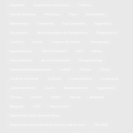
Deportes
Exaltación de la Cruz
Política
Interés General
Provincia
Pais
Accidentes
Elecciones
Economía
Los Cardales
Argentina
Educación
Municipalidad de Pergamino
Diego Nanni
Justicia
Salud
Capilla del Señor
Concejales
Espectáculos
Obras Públicas
País
Robos
Salud Mental
Bruno Cardinale
Douglas Haig
Elecciones Bonaerenses
Fútbol
Policia
Clima
Cristina Kirchner
Cultura
Fuerza Patria
Incendios
Javier Martinez
Junín
Mariela Nanni
Seguridad
Tiempo
Zárate
ANSES
Abuso
Basquet
Básquet
CELP
Denuncias
Elecciones 2025 Buenos Aires
Elecciones legislativas Exaltación de la Cruz
HECHOS