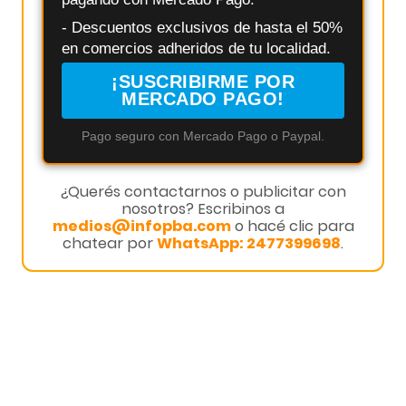
- Descuentos exclusivos de hasta el 50%
en comercios adheridos de tu localidad.
¡SUSCRIBIRME POR
MERCADO PAGO!
Pago seguro con Mercado Pago o Paypal.
¿Querés contactarnos o publicitar con
nosotros? Escribinos a
medios@infopba.com
o hacé clic para
chatear por
WhatsApp: 2477399698
.