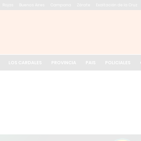
Rojas
Buenos Aires
Campana
Zárate
Exaltación de la Cruz
El tiempo en Exalt
LOS CARDALES
PROVINCIA
PAIS
POLICIALES