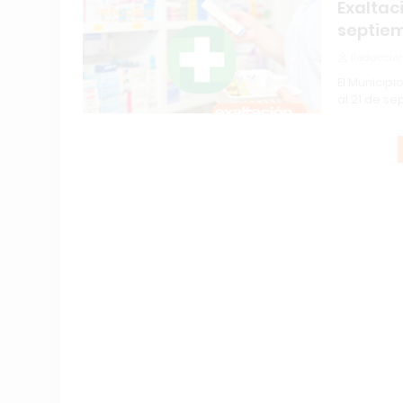
Exaltaci
septie
Redacción
El Municipi
al 21 de se