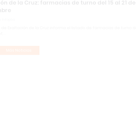
ón de la Cruz: farmacias de turno del 15 al 21 de
mbre
 Infopba
o de Exaltación de la Cruz informa el listado de farmacias de turno de
pt…
Más Noticias