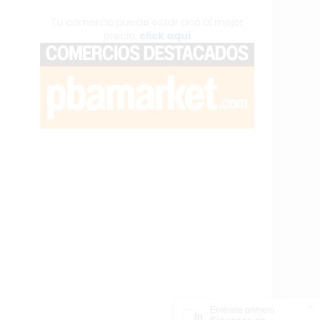
Tu comercio puede estar acá al mejor
precio,
click aquí
×
Entérate primero
Síguenos en