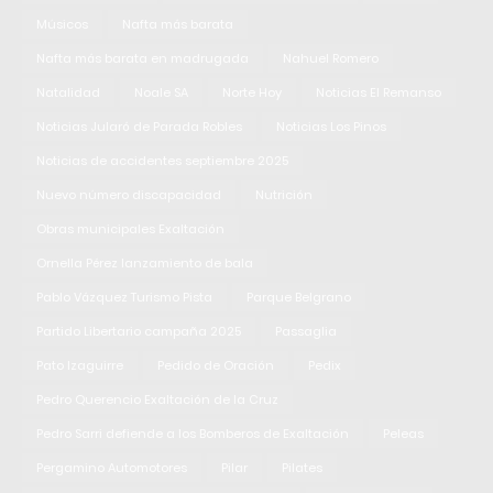
Músicos
Nafta más barata
Nafta más barata en madrugada
Nahuel Romero
Natalidad
Noale SA
Norte Hoy
Noticias El Remanso
Noticias Jularó de Parada Robles
Noticias Los Pinos
Noticias de accidentes septiembre 2025
Nuevo número discapacidad
Nutrición
Obras municipales Exaltación
Ornella Pérez lanzamiento de bala
Pablo Vázquez Turismo Pista
Parque Belgrano
Partido Libertario campaña 2025
Passaglia
Pato Izaguirre
Pedido de Oración
Pedix
Pedro Querencio Exaltación de la Cruz
Pedro Sarri defiende a los Bomberos de Exaltación
Peleas
Pergamino Automotores
Pilar
Pilates