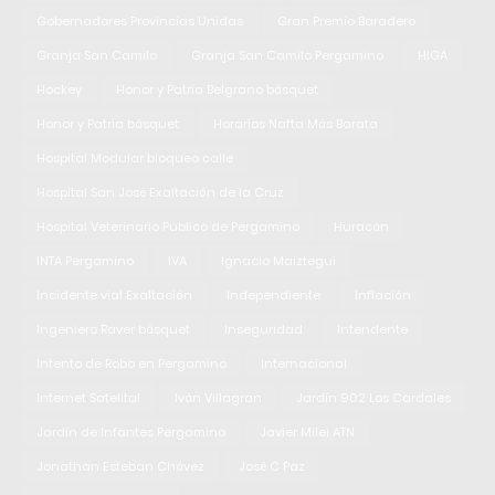
Gobernadores Provincias Unidas
Gran Premio Baradero
Granja San Camilo
Granja San Camilo Pergamino
HIGA
Hockey
Honor y Patria Belgrano básquet
Honor y Patria básquet
Horarios Nafta Más Barata
Hospital Modular bloqueo calle
Hospital San José Exaltación de la Cruz
Hospital Veterinario Público de Pergamino
Huracán
INTA Pergamino
IVA
Ignacio Maiztegui
Incidente vial Exaltación
Independiente
Inflación
Ingeniero Raver básquet
Inseguridad
Intendente
Intento de Robo en Pergamino
Internacional
Internet Satelital
Iván Villagran
Jardín 902 Los Cardales
Jardín de Infantes Pergamino
Javier Milei ATN
Jonathan Esteban Chávez
José C Paz