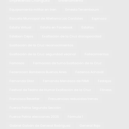
Empretienda Changuito
Entrenamiento
Equipamiento militar en tren
Ernesto Tenembaum
Escuela Municipal de Atletismo Los Cardales
Espinoza
Estafa Virtual
Estafa en Facebook
Estafas
Esteban Cejas
Exaltación de la Cruz discapacidad
Exaltación de la Cruz reconocimientos
Exaltación de la Cruz seguridad vecinal
Fallecimientos
Famosos
Farmacias de turno Exaltación de la Cruz
Federación Bomberos Buenos Aires
Federico Achavál
Fernanda Díaz
Fernando Mendoza de PAMI
Festejos
Festival de Teatro de Humor Exaltación de la Cruz
Fitness
Francisco Reverter
Frecuencias reducidas trenes
Fuerza Patria Segunda Sección
Fuerza Patria elecciones 2025
Fórmula 1
Gabriel Galván de General Rodríguez
General Rojo