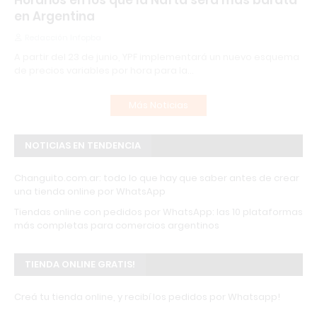
Horarios en los que la Nafta será más barata
en Argentina
Redacción Infopba
A partir del 23 de junio, YPF implementará un nuevo esquema
de precios variables por hora para la…
Más Noticias
NOTICIAS EN TENDENCIA
Changuito.com.ar: todo lo que hay que saber antes de crear
una tienda online por WhatsApp
Tiendas online con pedidos por WhatsApp: las 10 plataformas
más completas para comercios argentinos
TIENDA ONLINE GRATIS!
Creá tu tienda online, y recibí los pedidos por Whatsapp!