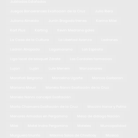
Jubilados Estafados
Juegos Bonaerenses Exaltación de la Cruz
Julia Riera
Juliano Almeida
Junín Bragado trenes
Karina Milei
Kart Plus
Karting
Kevin Medrano goles
La Casa de la Cultura
La Libertad Avanza
Ladrones
Ladrón Atrapado
Lagomarsino
Lali Espósito
Liga local de básquet Zárate
Los Cardales farmacias
Lujan
Luján
Lule Menem
Manzanares
Marafioti Belgrano
Marcelino Ugarte
Marcos Gorbaran
Mariano Mauri
Mariela Nanni Exaltación de la Cruz
Mariela Nanni concejal Exaltación
Marta Chamorro Exaltación de la Cruz
Mazzini Honor y Patria
Menores Armados en Pergamino
Mesa de diálogo Nación
Milei
Motel Indra Pergamino
Moteles
Municipalidad
Murguero triunfo
Máximo Salas de Chivilcoy
Música