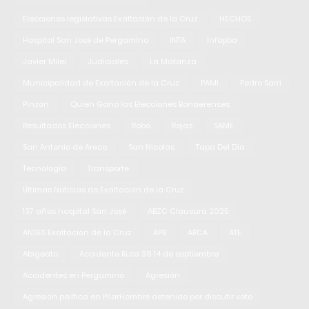
Elecciones legislativas Exaltación de la Cruz
HECHOS
Hospital San José de Pergamino
INTA
Infopba
Javier Milei
Judiciales
La Matanza
Municipalidad de Exaltación de la Cruz
PAMI
Pedro Sarri
Pinzón
Quien Gano las Elecciones Bonaerenses
Resultados Elecciones
Robo
Rojas
SAME
San Antonio de Areco
San Nicolas
Tapa Del Dia
Tecnología
Transporte
Últimas Noticias de Exaltación de la Cruz
137 años hospital San José
ABZC Clausura 2025
ANSES Exaltación de la Cruz
APB
ARCA
ATE
Abigeato
Accidente Ruta 39 14 de septiembre
Accidentes en Pergamino
Agresión
Agresión política en PilarHombre detenido por discutir voto