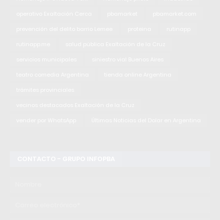
operativo Exaltación Cerca
pbamarket
pbamarket.com
prevención del delito barrio Lemee
proteina
rutinapp
rutinapp.me
salud pública Exaltación de la Cruz
servicios municipales
siniestro vial Buenos Aires
teatro comedia Argentina
tienda online Argentina
trámites provinciales
vecinos destacados Exaltación de la Cruz
vender por WhatsApp
Últimas Noticias del Dolar en Argentina
CONTACTO - GRUPO INFOPBA