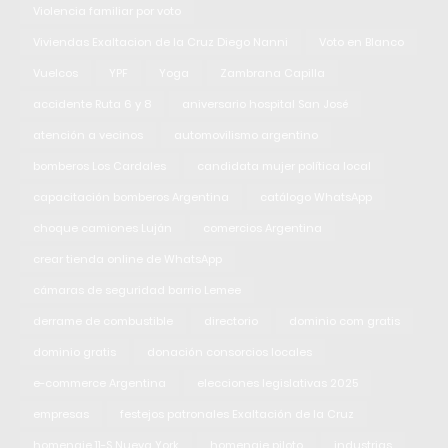
Violencia familiar por voto
Viviendas Exaltacion de la Cruz Diego Nanni
Voto en Blanco
Vuelcos
YPF
Yoga
Zambrana Capilla
accidente Ruta 6 y 8
aniversario hospital San José
atención a vecinos
automovilismo argentino
bomberos Los Cardales
candidata mujer política local
capacitación bomberos Argentina
catálogo WhatsApp
choque camiones Luján
comercios Argentina
crear tienda online de WhatsApp
cámaras de seguridad barrio Lemee
derrame de combustible
directorio
dominio com gratis
dominio gratis
donación consorcios locales
e-commerce Argentina
elecciones legislativas 2025
empresas
festejos patronales Exaltación de la Cruz
homenaje 11-S Nueva York
homenaje piloto
industrias