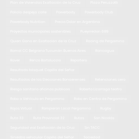
Plan de Viviendas Exaltación de la Cruz
Plaza Peruzzotti
Policía despeja calle
Powerbody
Powerbody Club
Powerbody Nutrition
Precio Dolar en Argentina
Proyectos municipales sostenibles
Pueyrredon 689
Quien Gano en Exaltación de la Cruz
Racing de Pergamino
Ramal CC Belgrano Tucumán Buenos Aires
Rancagua
Raver
Renzo Bartoluccio
Reportero
Resultado básquet Capilla del Señor
Resultados de las Elecciones Bonaerenses
Retenciones cero
Riesgo sanitario oficinas públicas
Roberto Lizarraga teatro
Robo a Vehículo en Pergamino
Robo en Centro de Pergamino
Rojas Virtual
Rompieron Local Pergamino
Rugby
Ruta 33
Ruta Provincial 32
Rutas
San Nicolás
Seguridad vial Exaltación de la Cruz
Sin TACC
Siniestro vehicular Capilla del Señor
Sociedad