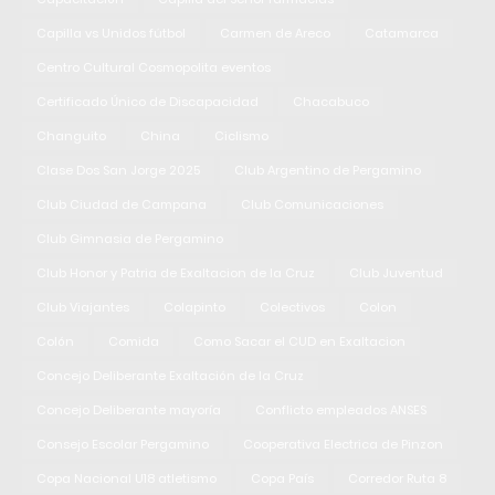
Capilla vs Unidos fútbol
Carmen de Areco
Catamarca
Centro Cultural Cosmopolita eventos
Certificado Único de Discapacidad
Chacabuco
Changuito
China
Ciclismo
Clase Dos San Jorge 2025
Club Argentino de Pergamino
Club Ciudad de Campana
Club Comunicaciones
Club Gimnasia de Pergamino
Club Honor y Patria de Exaltacion de la Cruz
Club Juventud
Club Viajantes
Colapinto
Colectivos
Colon
Colón
Comida
Como Sacar el CUD en Exaltacion
Concejo Deliberante Exaltación de la Cruz
Concejo Deliberante mayoría
Conflicto empleados ANSES
Consejo Escolar Pergamino
Cooperativa Electrica de Pinzon
Copa Nacional U18 atletismo
Copa País
Corredor Ruta 8