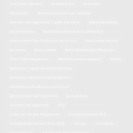
Ana Clara Petrosini
Andrea Baron
Animales
Aniversario
Aniversario jardín Los Cardales
Atención discapacidad Capilla del Señor
Atlético Baradero
Automovilismo
Autódromo Parque de la Velocidad
Avistamiento tren Exaltación de la Cruz
Axel Kicillof victoria
Baradero
Barrio Lemee
Barrio Mastrángelo Pergamino
Barrio Otero Pergamino
Belgrano victoria básquet
Bolivia
Bomberos Capilla del Señor domingo
Bomberos Voluntarios de Pergamino
Bomberos de Exaltación de la Cruz
Bromatología de Pergamino
Buenos Aires
CAV plan de vigilancia
CUD
Calle San Nicolás Pergamino
Campeonato Kart Plus
Campeonato Turismo Pista 2025
Campo
Canciones
Capacitación
Capilla del Señor farmacias