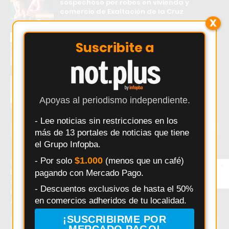
sospechoso por robos en vivienda y
comercio de Exaltación de la Cruz
X
INTA desarrolló un bebedero térmico que
Suscribite a
evita el congelamiento del agua en zonas
frías
Impactante incendio en Pergamino: un
hombre fue rescatado y trasladado al
Hospital San José
Apoyas al periodismo independiente.
- Lee noticias sin restricciones en los
ÚLTIMAS NOTICIAS
más de 13 portales de noticias que tiene
el Grupo Infopba.
$1.000
- Por solo
(menos que un café)
Último momento: Horarios en los que la Nafta será más
×
Entérate primero
barata en Argentina. Hoy: Horarios en los que la Nafta
pagando con Mercado Pago.
Síguenos en
Instagram
será más barata en Argentina. Noticias recientes sobre
- Descuentos exclusivos de hasta el 50%
Horarios en los que la Nafta será más barata en
en comercios adheridos de tu localidad.
Argentina.
¡SUSCRIBIRME POR
TEMAS EN TENDENCIA