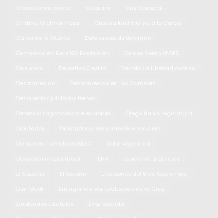
Crear tienda online
Creatina
Crisis Laboral
Cristina Kirchner Presa
Cristina Kirchner ira a la Cárcel
Curva de la Muerte
Defensores de Belgrano
Demarcación Ruta 192 Exaltación
Denisa Verón ANSES
Denuncia
Deportivo Capilla
Derrota La Libertad Avanza
Desaparecido
Desaparecido en Los Cardales
Descuentos jubilados trenes
Detenido Lagomarsino elecciones
Diego Nanni legislatura
Diputados
Diputados provinciales Buenos Aires
Divisiones Formativas ABZC
Dolar Argentina
Donación en Exaltación
ENA
Economía argentina
El Gaucho
El Socorro
Elecciones del 6 de Septiembre
Elon Musk
Emergencia vial Exaltación de la Cruz
Empleados Estatales
Empretienda