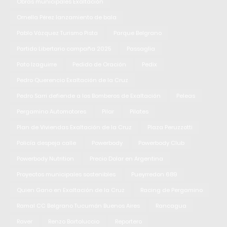
Obras municipales Exaltación
Ornella Pérez lanzamiento de bala
Pablo Vázquez Turismo Pista
Parque Belgrano
Partido Libertario campaña 2025
Passaglia
Pato Izaguirre
Pedido de Oración
Pedix
Pedro Querencio Exaltación de la Cruz
Pedro Sarri defiende a los Bomberos de Exaltación
Peleas
Pergamino Automotores
Pilar
Pilates
Plan de Viviendas Exaltación de la Cruz
Plaza Peruzzotti
Policía despeja calle
Powerbody
Powerbody Club
Powerbody Nutrition
Precio Dolar en Argentina
Proyectos municipales sostenibles
Pueyrredon 689
Quien Gano en Exaltación de la Cruz
Racing de Pergamino
Ramal CC Belgrano Tucumán Buenos Aires
Rancagua
Raver
Renzo Bartoluccio
Reportero