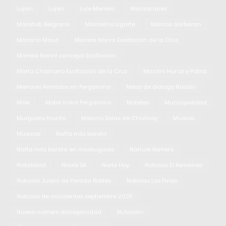
Lujan
Luján
Lule Menem
Manzanares
Marafioti Belgrano
Marcelino Ugarte
Marcos Gorbaran
Mariano Mauri
Mariela Nanni Exaltación de la Cruz
Mariela Nanni concejal Exaltación
Marta Chamorro Exaltación de la Cruz
Mazzini Honor y Patria
Menores Armados en Pergamino
Mesa de diálogo Nación
Milei
Motel Indra Pergamino
Moteles
Municipalidad
Murguero triunfo
Máximo Salas de Chivilcoy
Música
Músicos
Nafta más barata
Nafta más barata en madrugada
Nahuel Romero
Natalidad
Noale SA
Norte Hoy
Noticias El Remanso
Noticias Jularó de Parada Robles
Noticias Los Pinos
Noticias de accidentes septiembre 2025
Nuevo número discapacidad
Nutrición