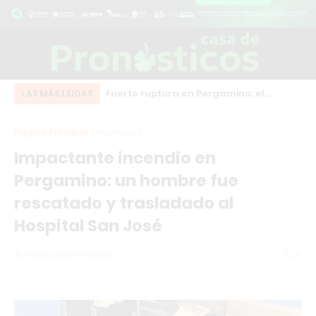
eot bordó que chocó
Fuerte ruptura en Pergamino: el
Do
LAS MÁS LEIDAS
o centro de Los
intendente Martínez desafía a Milei y
de
Página Principal
Incendios
se suma al frente HECHOS
ma
Impactante incendio en
Pergamino: un hombre fue
rescatado y trasladado al
Hospital San José
Redacción Infopba
0