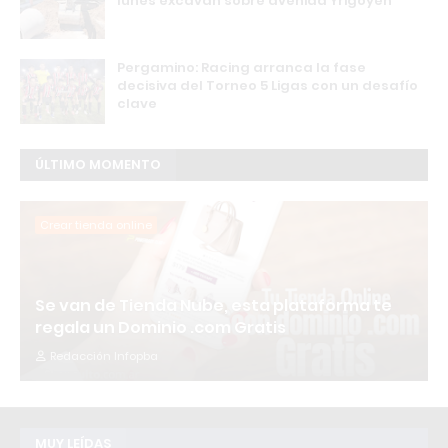
lunes excavan sobre avenida Yrigoyen
Pergamino: Racing arranca la fase
decisiva del Torneo 5 Ligas con un desafío
clave
ÚLTIMO MOMENTO
Crear tienda online
Se van de Tienda Nube, esta plataforma te
regala un Dominio .com Gratis
Redacción Infopba
MUY LEÍDAS