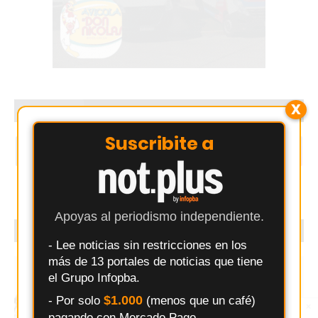
X
SEGUINOS
Suscribite a
1.5k
1.8k
Apoyas al periodismo independiente.
PUBLICITÁ CON NOSOTROS
- Lee noticias sin restricciones en los
más de 13 portales de noticias que tiene
el Grupo Infopba.
$1.000
- Por solo
(menos que un café)
×
Entérate primero
pagando con Mercado Pago.
Síguenos en