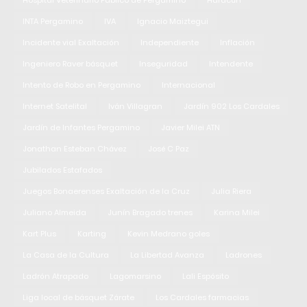
Hospital Veterinario Público de Pergamino
Huracán
INTA Pergamino
IVA
Ignacio Maiztegui
Incidente vial Exaltación
Independiente
Inflación
Ingeniero Raver básquet
Inseguridad
Intendente
Intento de Robo en Pergamino
Internacional
Internet Satelital
Iván Villagran
Jardín 902 Los Cardales
Jardín de Infantes Pergamino
Javier Milei ATN
Jonathan Esteban Chávez
José C Paz
Jubilados Estafados
Juegos Bonaerenses Exaltación de la Cruz
Julia Riera
Juliano Almeida
Junín Bragado trenes
Karina Milei
Kart Plus
Karting
Kevin Medrano goles
La Casa de la Cultura
La Libertad Avanza
Ladrones
Ladrón Atrapado
Lagomarsino
Lali Espósito
Liga local de básquet Zárate
Los Cardales farmacias