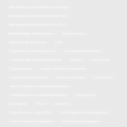
Bomberos Capilla del Señor domingo
Bomberos Voluntarios de Pergamino
Bomberos de Exaltación de la Cruz
Bromatología de Pergamino
Buenos Aires
CAV plan de vigilancia
CUD
Calle San Nicolás Pergamino
Campeonato Kart Plus
Campeonato Turismo Pista 2025
Campo
Canciones
Capacitación
Capilla del Señor farmacias
Capilla vs Unidos fútbol
Carmen de Areco
Catamarca
Centro Cultural Cosmopolita eventos
Certificado Único de Discapacidad
Chacabuco
Changuito
China
Ciclismo
Clase Dos San Jorge 2025
Club Argentino de Pergamino
Club Ciudad de Campana
Club Comunicaciones