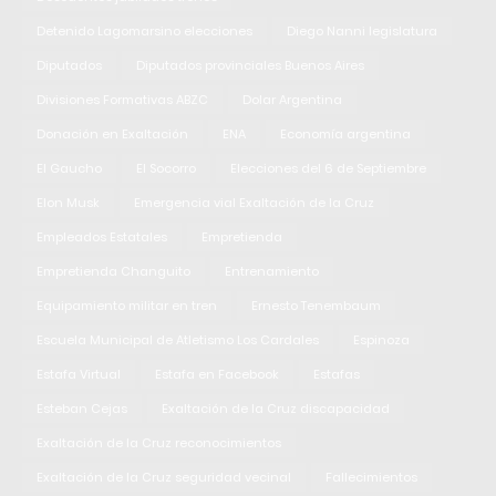
Detenido Lagomarsino elecciones
Diego Nanni legislatura
Diputados
Diputados provinciales Buenos Aires
Divisiones Formativas ABZC
Dolar Argentina
Donación en Exaltación
ENA
Economía argentina
El Gaucho
El Socorro
Elecciones del 6 de Septiembre
Elon Musk
Emergencia vial Exaltación de la Cruz
Empleados Estatales
Empretienda
Empretienda Changuito
Entrenamiento
Equipamiento militar en tren
Ernesto Tenembaum
Escuela Municipal de Atletismo Los Cardales
Espinoza
Estafa Virtual
Estafa en Facebook
Estafas
Esteban Cejas
Exaltación de la Cruz discapacidad
Exaltación de la Cruz reconocimientos
Exaltación de la Cruz seguridad vecinal
Fallecimientos