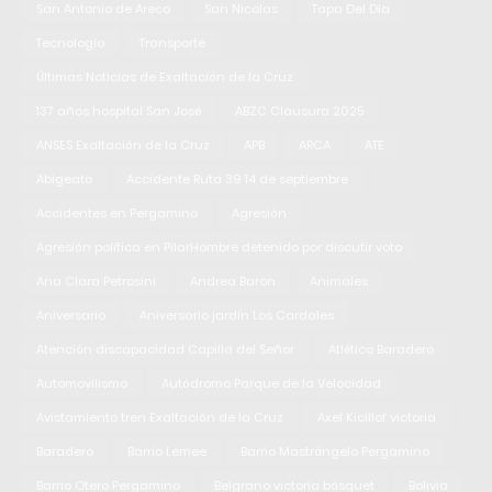
San Antonio de Areco
San Nicolas
Tapa Del Dia
Tecnología
Transporte
Últimas Noticias de Exaltación de la Cruz
137 años hospital San José
ABZC Clausura 2025
ANSES Exaltación de la Cruz
APB
ARCA
ATE
Abigeato
Accidente Ruta 39 14 de septiembre
Accidentes en Pergamino
Agresión
Agresión política en PilarHombre detenido por discutir voto
Ana Clara Petrosini
Andrea Baron
Animales
Aniversario
Aniversario jardín Los Cardales
Atención discapacidad Capilla del Señor
Atlético Baradero
Automovilismo
Autódromo Parque de la Velocidad
Avistamiento tren Exaltación de la Cruz
Axel Kicillof victoria
Baradero
Barrio Lemee
Barrio Mastrángelo Pergamino
Barrio Otero Pergamino
Belgrano victoria básquet
Bolivia