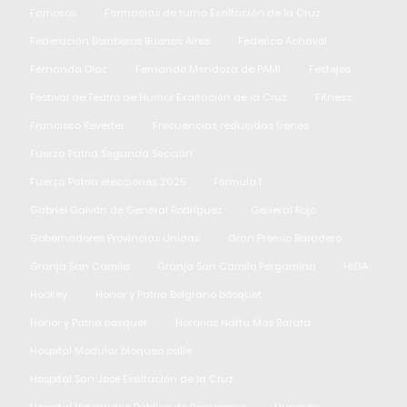
Famosos
Farmacias de turno Exaltación de la Cruz
Federación Bomberos Buenos Aires
Federico Achavál
Fernanda Díaz
Fernando Mendoza de PAMI
Festejos
Festival de Teatro de Humor Exaltación de la Cruz
Fitness
Francisco Reverter
Frecuencias reducidas trenes
Fuerza Patria Segunda Sección
Fuerza Patria elecciones 2025
Fórmula 1
Gabriel Galván de General Rodríguez
General Rojo
Gobernadores Provincias Unidas
Gran Premio Baradero
Granja San Camilo
Granja San Camilo Pergamino
HIGA
Hockey
Honor y Patria Belgrano básquet
Honor y Patria básquet
Horarios Nafta Más Barata
Hospital Modular bloqueo calle
Hospital San José Exaltación de la Cruz