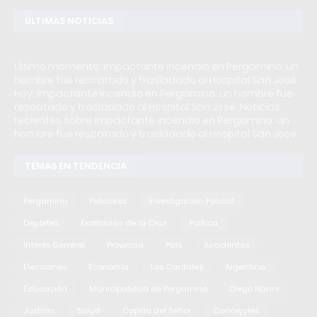
ÚLTIMAS NOTICIAS
Último momento: Impactante incendio en Pergamino: un
hombre fue rescatado y trasladado al Hospital San José.
Hoy: Impactante incendio en Pergamino: un hombre fue
rescatado y trasladado al Hospital San José. Noticias
recientes sobre Impactante incendio en Pergamino: un
hombre fue rescatado y trasladado al Hospital San José.
TEMAS EN TENDENCIA
Pergamino
Policiales
Investigación Policial
Deportes
Exaltación de la Cruz
Política
Interés General
Provincia
Pais
Accidentes
Elecciones
Economía
Los Cardales
Argentina
Educación
Municipalidad de Pergamino
Diego Nanni
Justicia
Salud
Capilla del Señor
Concejales