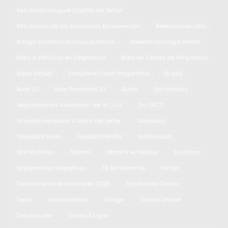
Resultado básquet Capilla del Señor
Resultados de las Elecciones Bonaerenses
Retenciones cero
Riesgo sanitario oficinas públicas
Roberto Lizarraga teatro
Robo a Vehículo en Pergamino
Robo en Centro de Pergamino
Rojas Virtual
Rompieron Local Pergamino
Rugby
Ruta 33
Ruta Provincial 32
Rutas
San Nicolás
Seguridad vial Exaltación de la Cruz
Sin TACC
Siniestro vehicular Capilla del Señor
Sociedad
Sociedad Rural
Soledad Peralta
Solidaridad
Star Nutrition
Starlink
Starlink en Bolivia
Suicidios
Suplementos Deportivos
TC Bonaerense
Tango
Tarifas trenes Buenos Aires 2025
Tarjetas de Crédito
Tenis
Tenis de Mesa
Thiago
Tienda Online
Tiendanube
Torneo 5 Ligas