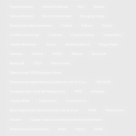
Espectáculos
Obras Públicas
País
Robos
Salud Mental
Bruno Cardinale
Douglas Haig
Elecciones Bonaerenses
Fútbol
Policia
Clima
Cristina Kirchner
Cultura
Fuerza Patria
Incendios
Javier Martinez
Junín
Mariela Nanni
Seguridad
Tiempo
Zárate
ANSES
Abuso
Basquet
Básquet
CELP
Denuncias
Elecciones 2025 Buenos Aires
Elecciones legislativas Exaltación de la Cruz
HECHOS
Hospital San José de Pergamino
INTA
Infopba
Javier Milei
Judiciales
La Matanza
Municipalidad de Exaltación de la Cruz
PAMI
Pedro Sarri
Pinzón
Quien Gano las Elecciones Bonaerenses
Resultados Elecciones
Robo
Rojas
SAME