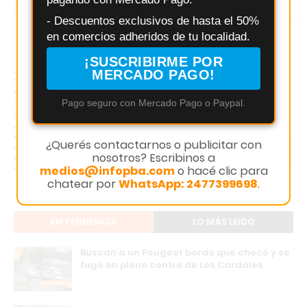
Instagram
- Descuentos exclusivos de hasta el 50%
en comercios adheridos de tu localidad.
¡SUSCRIBIRME POR
MERCADO PAGO!
Pago seguro con Mercado Pago o Paypal.
¿Querés contactarnos o publicitar con
nosotros? Escribinos a
medios@infopba.com
o hacé clic para
chatear por
WhatsApp: 2477399698
.
EN TENDENCIA
LO MÁS LEIDO
Buscan a un Peugeot bordó que chocó y se
fugó en pleno centro de Los Cardales