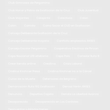
Club Gimnasia de Pergamino
Club Honor y Patria de Exaltacion de la Cruz
Club Juventud
Club Viajantes
Colapinto
Colectivos
Colon
Colón
Comida
Como Sacar el CUD en Exaltacion
Concejo Deliberante Exaltación de la Cruz
Concejo Deliberante mayoría
Conflicto empleados ANSES
Consejo Escolar Pergamino
Cooperativa Electrica de Pinzon
Copa Nacional U18 atletismo
Copa País
Corredor Ruta 8
Crear tienda online
Creatina
Crisis Laboral
Cristina Kirchner Presa
Cristina Kirchner ira a la Cárcel
Curva de la Muerte
Defensores de Belgrano
Demarcación Ruta 192 Exaltación
Denisa Verón ANSES
Denuncia
Deportivo Capilla
Derrota La Libertad Avanza
Desaparecido
Desaparecido en Los Cardales
Descuentos jubilados trenes