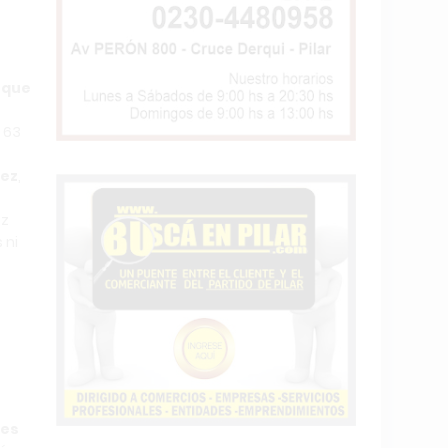
 que
 63
lez
,
ez
 ni
res