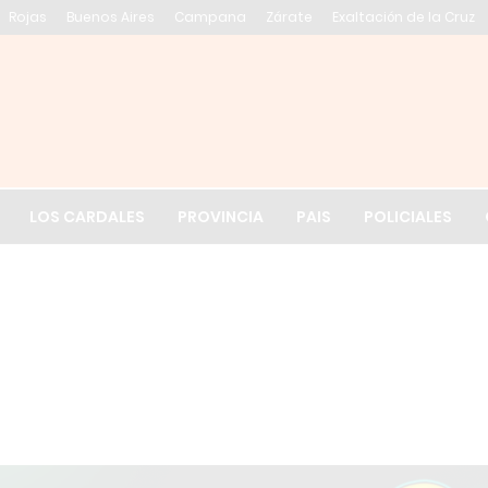
Rojas
Buenos Aires
Campana
Zárate
Exaltación de la Cruz
El tiempo en Exalt
LOS CARDALES
PROVINCIA
PAIS
POLICIALES