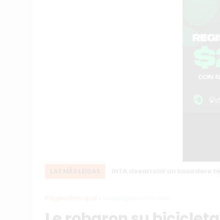
INTA desarrolló un bebedero té
LAS MÁS LEIDAS
Página Principal
Investigación Policial
Le robaron su biciclet