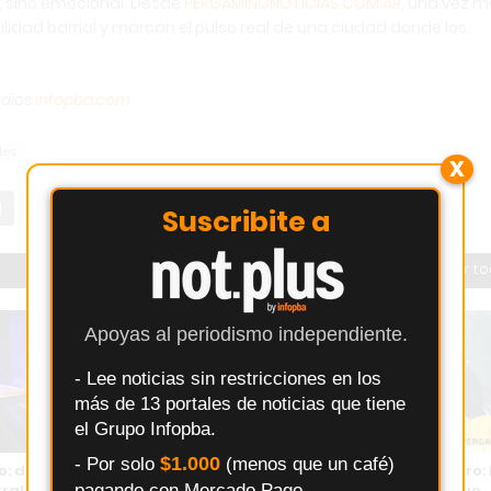
l, sino emocional. Desde
PERGAMINONOTICIAS.COM.AR
, una vez 
lidad barrial y marcan el pulso real de una ciudad donde los
edios
infopba.com
les
X
Suscribite a
Ver t
Apoyas al periodismo independiente.
- Lee noticias sin restricciones en los
más de 13 portales de noticias que tiene
el Grupo Infopba.
$1.000
- Por solo
(menos que un café)
: detenido por quebrantar
Grave denuncia en barrio Otero: 
pagando con Mercado Pago.
ral y presentarse en la
Justicia investiga un hecho que