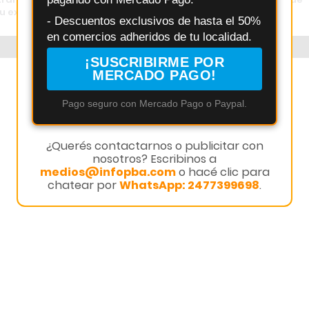
u ex
involucra a una menor
- Descuentos exclusivos de hasta el 50%
en comercios adheridos de tu localidad.
¡SUSCRIBIRME POR
MERCADO PAGO!
Pago seguro con Mercado Pago o Paypal.
¿Querés contactarnos o publicitar con
nosotros? Escribinos a
medios@infopba.com
o hacé clic para
chatear por
WhatsApp: 2477399698
.