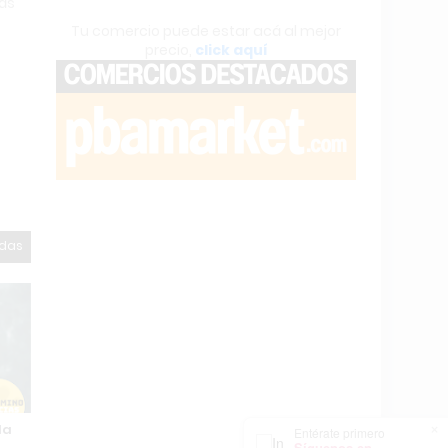
más
Tu comercio puede estar acá al mejor
precio,
click aquí
odas
la
×
Entérate primero
Síguenos en