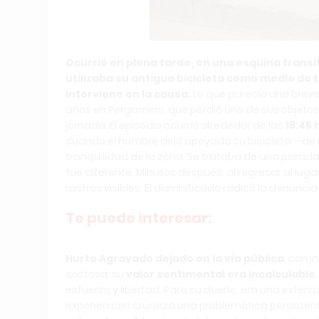
Ocurrió en plena tarde, en una esquina transi
utilizaba su antigua bicicleta como medio de t
interviene en la causa.
Lo que parecía una breve
años en Pergamino, que perdió uno de sus objeto
jornada. El episodio ocurrió alrededor de las
18:45 
cuando el hombre dejó apoyada su bicicleta —de m
tranquilidad de la zona. Se trataba de una parada
fue diferente. Minutos después, al regresar al luga
rastros visibles. El damnificado radicó la denuncia
Te puede interesar:
Hurto Agravado dejado en la vía pública
, con i
costosa, su
valor sentimental era incalculable
esfuerzo y libertad. Para su dueño, era una extensi
exponen con crudeza una problemática persisten