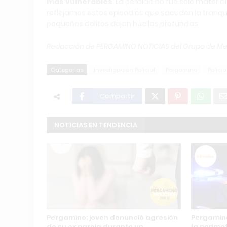
más vulnerables
. La pérdida no fue solo materia
reflejamos estos episodios que sacuden la tranqui
pequeños delitos dejan huellas profundas.
Redacción de PERGAMINO NOTICIAS del Grupo de M
Categorias
Investigación Policial
Pergamino
Policia
Compartir
NOTICIAS EN TENDENCIA
Pergamino: joven denunció agresión
Pergamino
de su ex pareja durante un
la perimet