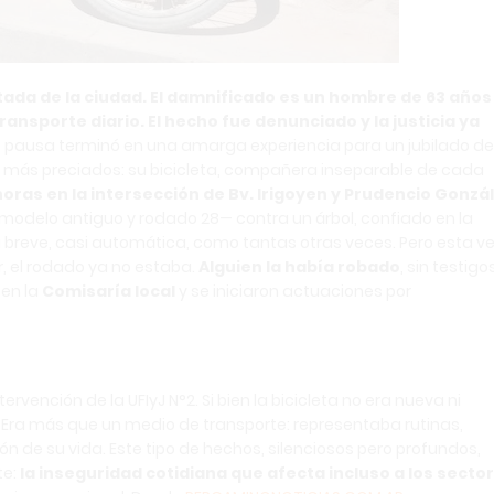
tada de la ciudad. El damnificado es un hombre de 63 años
ransporte diario. El hecho fue denunciado y la justicia ya
 pausa terminó en una amarga experiencia para un jubilado de
s más preciados: su bicicleta, compañera inseparable de cada
horas en la intersección de Bv. Irigoyen y Prudencio Gonzá
odelo antiguo y rodado 28— contra un árbol, confiado en la
 breve, casi automática, como tantas otras veces. Pero esta v
r, el rodado ya no estaba.
Alguien la había robado
, sin testigos
 en la
Comisaría local
y se iniciaron actuaciones por
ntervención de la UFIyJ N°2. Si bien la bicicleta no era nueva ni
. Era más que un medio de transporte: representaba rutinas,
ón de su vida. Este tipo de hechos, silenciosos pero profundos,
te:
la inseguridad cotidiana que afecta incluso a los secto