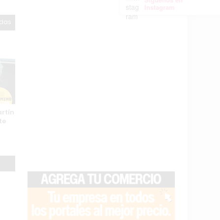
Instagram
odas
rtín
te