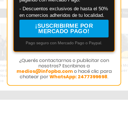
- Descuentos exclusivos de hasta el 50%
Ver t
en comercios adheridos de tu localidad.
¡SUSCRIBIRME POR
MERCADO PAGO!
Pago seguro con Mercado Pago o Paypal.
¿Querés contactarnos o publicitar con
nosotros? Escribinos a
emenino Pergamino
Pergamino conmemora a San Ma
ará a la ciudad en la
en el 175º aniversario de su muer
medios@infopba.com
o hacé clic para
 “Noche de los Coros” en
con un emotivo ciclo cultural
chatear por
WhatsApp: 2477399698
.
co