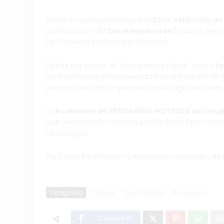
El evento es organizado por el
Coro Polifónico d
participación del
Coral Henderson
(Vicente Pérez
de Ciudadela (Sebastián Garreta).
Desde sus inicios, la “Noche de los Coros” busca
fo
convirtiéndose en una verdadera celebración de la
pone en valor el compromiso de las agrupaciones 
La
Redacción de PERGAMINO NOTICIAS del Grup
que una vez más una agrupación local llevará con
de la región.
Para más información y novedades culturales de l
Categorias
Cultura
Espectáculos
Pergamino
Compartir