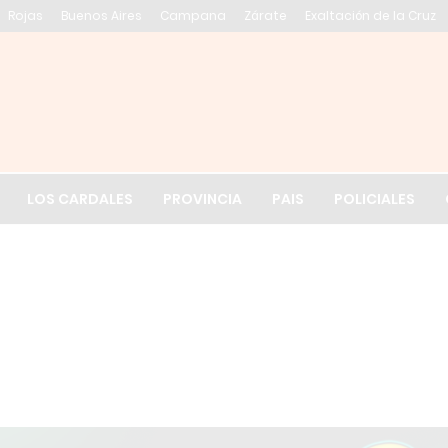
Rojas
Buenos Aires
Campana
Zárate
Exaltación de la Cruz
El tiempo en Exalt
LOS CARDALES
PROVINCIA
PAIS
POLICIALES