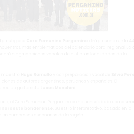
el prestigioso
Coro Femenino Pergamino
dirá presente en la
4
encuentros más emblemáticos del calendario coral regional. La 
cará a agrupaciones vocales de distintas localidades de la
el maestro
Hugo Ramallo
y con preparación vocal de
Silvia Pér
siciones de autores argentinos, peruanos y españoles. El
nocido guitarrista
Lucas Moschini
.
oria, el Coro Femenino Pergamino se ha consolidado como
una
l noroeste bonaerense
. Su estilo interpretativo, basado en la
ado en numerosos escenarios de la región.