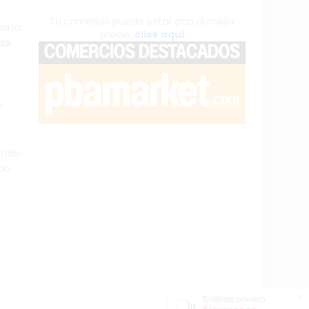
Tu comercio puede estar acá al mejor
on la
precio,
click aquí
lde
y
ando
ado
×
Entérate primero
Síguenos en