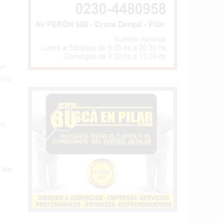
4°
cita
ez
,
 de