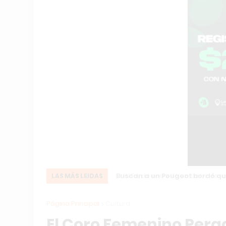
Buscan a un Peugeot bordó que 
LAS MÁS LEIDAS
Página Principal
Cultura
El Coro Femenino Perg