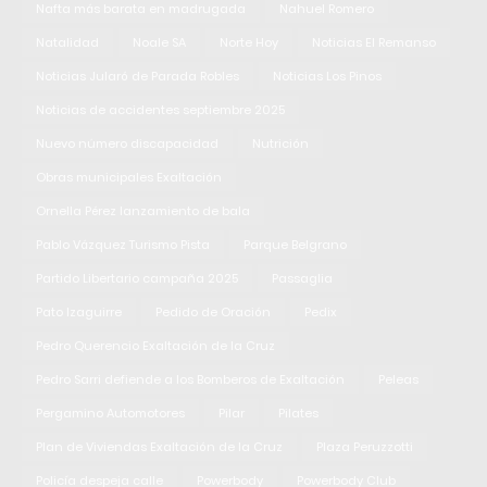
Nafta más barata en madrugada
Nahuel Romero
Natalidad
Noale SA
Norte Hoy
Noticias El Remanso
Noticias Jularó de Parada Robles
Noticias Los Pinos
Noticias de accidentes septiembre 2025
Nuevo número discapacidad
Nutrición
Obras municipales Exaltación
Ornella Pérez lanzamiento de bala
Pablo Vázquez Turismo Pista
Parque Belgrano
Partido Libertario campaña 2025
Passaglia
Pato Izaguirre
Pedido de Oración
Pedix
Pedro Querencio Exaltación de la Cruz
Pedro Sarri defiende a los Bomberos de Exaltación
Peleas
Pergamino Automotores
Pilar
Pilates
Plan de Viviendas Exaltación de la Cruz
Plaza Peruzzotti
Policía despeja calle
Powerbody
Powerbody Club