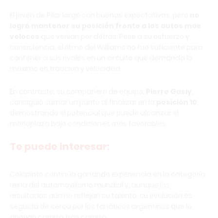
El joven de Pilar largó con buenas expectativas, pero
no
logró mantener su posición frente a los autos más
veloces
que venían por detrás. Pese a su esfuerzo y
consistencia, el ritmo del Williams no fue suficiente para
contener a sus rivales en un circuito que demanda lo
máximo en tracción y velocidad.
En contraste, su compañero de equipo,
Pierre Gasly
,
consiguió sumar un punto al finalizar en la
posición 10
,
demostrando el potencial que puede alcanzar el
monoplaza bajo condiciones más favorables.
Te puede interesar:
Colapinto continúa ganando experiencia en la categoría
reina del automovilismo mundial y, aunque los
resultados aún no reflejan su talento, su evolución es
seguida de cerca por los fanáticos argentinos que lo
apoyan carrera tras carrera.