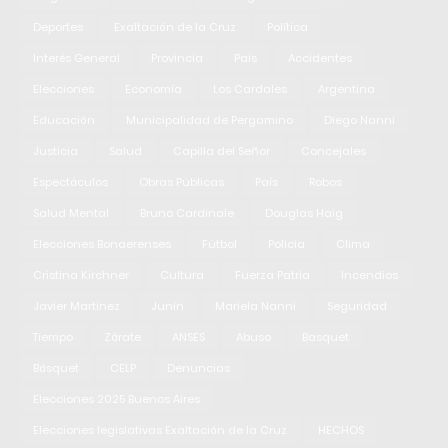
Deportes
Exaltación de la Cruz
Política
Interés General
Provincia
Pais
Accidentes
Elecciones
Economía
Los Cardales
Argentina
Educación
Municipalidad de Pergamino
Diego Nanni
Justicia
Salud
Capilla del Señor
Concejales
Espectáculos
Obras Públicas
País
Robos
Salud Mental
Bruno Cardinale
Douglas Haig
Elecciones Bonaerenses
Fútbol
Policia
Clima
Cristina Kirchner
Cultura
Fuerza Patria
Incendios
Javier Martinez
Junín
Mariela Nanni
Seguridad
Tiempo
Zárate
ANSES
Abuso
Basquet
Básquet
CELP
Denuncias
Elecciones 2025 Buenos Aires
Elecciones legislativas Exaltación de la Cruz
HECHOS