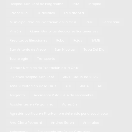
Hospital San José de Pergamino
INTA
Infopba
Javier Milei
Judiciales
La Matanza
Municipalidad de Exaltación de la Cruz
PAMI
Pedro Sarri
Pinzón
Quien Gano las Elecciones Bonaerenses
Resultados Elecciones
Robo
Rojas
SAME
San Antonio de Areco
San Nicolas
Tapa Del Dia
Tecnología
Transporte
Últimas Noticias de Exaltación de la Cruz
137 años hospital San José
ABZC Clausura 2025
ANSES Exaltación de la Cruz
APB
ARCA
ATE
Abigeato
Accidente Ruta 39 14 de septiembre
Accidentes en Pergamino
Agresión
Agresión política en PilarHombre detenido por discutir voto
Ana Clara Petrosini
Andrea Baron
Animales
Aniversario
Aniversario jardín Los Cardales