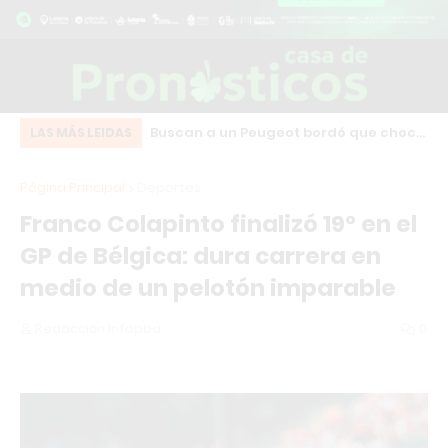
n bebedero térmico
Buscan a un Peugeot bordó que chocó
Fu
LAS MÁS LEIDAS
gelamiento del agua
y se fugó en pleno centro de Los
in
Página Principal
Deportes
Cardales
se
Franco Colapinto finalizó 19° en el
GP de Bélgica: dura carrera en
medio de un pelotón imparable
Redacción Infopba
0