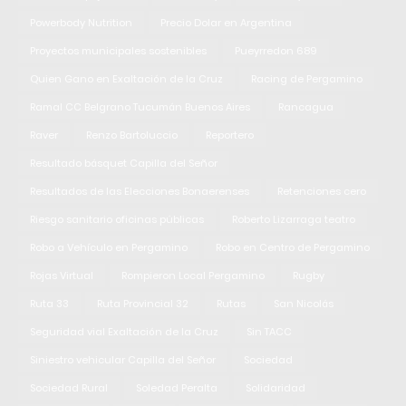
Powerbody Nutrition
Precio Dolar en Argentina
Proyectos municipales sostenibles
Pueyrredon 689
Quien Gano en Exaltación de la Cruz
Racing de Pergamino
Ramal CC Belgrano Tucumán Buenos Aires
Rancagua
Raver
Renzo Bartoluccio
Reportero
Resultado básquet Capilla del Señor
Resultados de las Elecciones Bonaerenses
Retenciones cero
Riesgo sanitario oficinas públicas
Roberto Lizarraga teatro
Robo a Vehículo en Pergamino
Robo en Centro de Pergamino
Rojas Virtual
Rompieron Local Pergamino
Rugby
Ruta 33
Ruta Provincial 32
Rutas
San Nicolás
Seguridad vial Exaltación de la Cruz
Sin TACC
Siniestro vehicular Capilla del Señor
Sociedad
Sociedad Rural
Soledad Peralta
Solidaridad