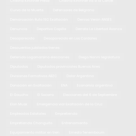
Cristina Kirchner Presa
Cristina Kirchner ira a la Cárcel
Curva de la Muerte
Defensores de Belgrano
Demarcación Ruta 192 Exaltación
Denisa Verón ANSES
Denuncia
Deportivo Capilla
Derrota La Libertad Avanza
Desaparecido
Desaparecido en Los Cardales
Descuentos jubilados trenes
Detenido Lagomarsino elecciones
Diego Nanni legislatura
Diputados
Diputados provinciales Buenos Aires
Divisiones Formativas ABZC
Dolar Argentina
Donación en Exaltación
ENA
Economía argentina
El Gaucho
El Socorro
Elecciones del 6 de Septiembre
Elon Musk
Emergencia vial Exaltación de la Cruz
Empleados Estatales
Empretienda
Empretienda Changuito
Entrenamiento
Equipamiento militar en tren
Ernesto Tenembaum