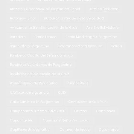
Atención discapacidad Capilla del Señor
Atlético Baradero
Automovilismo
Autódromo Parque de la Velocidad
Avistamiento tren Exaltación de la Cruz
Axel Kicillof victoria
Baradero
Barrio Lemee
Barrio Mastrángelo Pergamino
Barrio Otero Pergamino
Belgrano victoria básquet
Bolivia
Bomberos Capilla del Señor domingo
Bomberos Voluntarios de Pergamino
Bomberos de Exaltación de la Cruz
Bromatología de Pergamino
Buenos Aires
CAV plan de vigilancia
CUD
Calle San Nicolás Pergamino
Campeonato Kart Plus
Campeonato Turismo Pista 2025
Campo
Canciones
Capacitación
Capilla del Señor farmacias
Capilla vs Unidos fútbol
Carmen de Areco
Catamarca