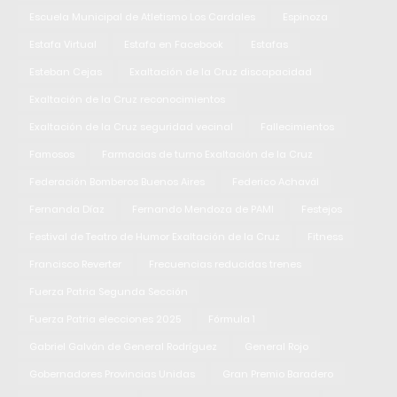
Escuela Municipal de Atletismo Los Cardales
Espinoza
Estafa Virtual
Estafa en Facebook
Estafas
Esteban Cejas
Exaltación de la Cruz discapacidad
Exaltación de la Cruz reconocimientos
Exaltación de la Cruz seguridad vecinal
Fallecimientos
Famosos
Farmacias de turno Exaltación de la Cruz
Federación Bomberos Buenos Aires
Federico Achavál
Fernanda Díaz
Fernando Mendoza de PAMI
Festejos
Festival de Teatro de Humor Exaltación de la Cruz
Fitness
Francisco Reverter
Frecuencias reducidas trenes
Fuerza Patria Segunda Sección
Fuerza Patria elecciones 2025
Fórmula 1
Gabriel Galván de General Rodríguez
General Rojo
Gobernadores Provincias Unidas
Gran Premio Baradero