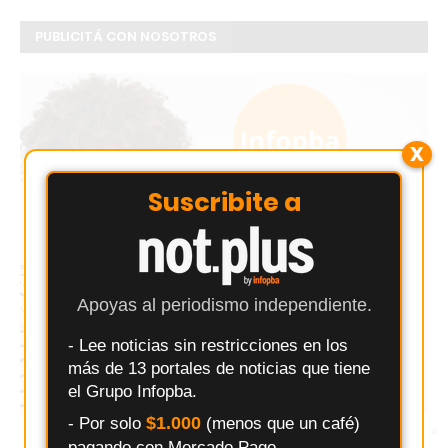
PUBLICITÁ CON NOSOTROS
X
Suscribite a
Apoyas al periodismo independiente.
- Lee noticias sin restricciones en los
más de 13 portales de noticias que tiene
el Grupo Infopba.
$1.000
- Por solo
(menos que un café)
×
Entérate primero
pagando con Mercado Pago.
Síguenos en