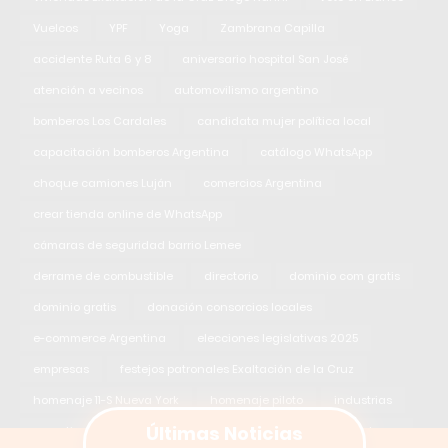
Vuelcos
YPF
Yoga
Zambrana Capilla
accidente Ruta 6 y 8
aniversario hospital San José
atención a vecinos
automovilismo argentino
bomberos Los Cardales
candidata mujer política local
capacitación bomberos Argentina
catálogo WhatsApp
choque camiones Luján
comercios Argentina
crear tienda online de WhatsApp
cámaras de seguridad barrio Lemee
derrame de combustible
directorio
dominio com gratis
dominio gratis
donación consorcios locales
e-commerce Argentina
elecciones legislativas 2025
empresas
festejos patronales Exaltación de la Cruz
homenaje 11-S Nueva York
homenaje piloto
industrias
Últimas Noticias
operativo Exaltación Cerca
pbamarket
pbamarket.com