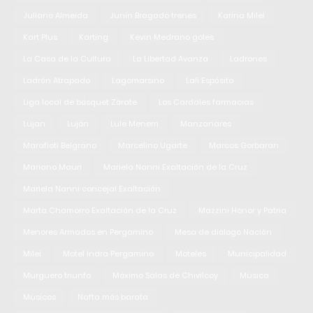
Juliano Almeida
Junín Bragado trenes
Karina Milei
Kart Plus
Karting
Kevin Medrano goles
La Casa de la Cultura
La Libertad Avanza
Ladrones
Ladrón Atrapado
Lagomarsino
Lali Espósito
Liga local de básquet Zárate
Los Cardales farmacias
Lujan
Luján
Lule Menem
Manzanares
Marafioti Belgrano
Marcelino Ugarte
Marcos Gorbaran
Mariano Mauri
Mariela Nanni Exaltación de la Cruz
Mariela Nanni concejal Exaltación
Marta Chamorro Exaltación de la Cruz
Mazzini Honor y Patria
Menores Armados en Pergamino
Mesa de diálogo Nación
Milei
Motel Indra Pergamino
Moteles
Municipalidad
Murguero triunfo
Máximo Salas de Chivilcoy
Música
Músicos
Nafta más barata