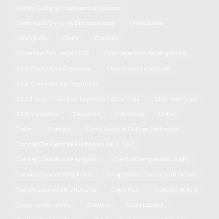
Centro Cultural Cosmopolita eventos
Certificado Único de Discapacidad
Chacabuco
Changuito
China
Ciclismo
Clase Dos San Jorge 2025
Club Argentino de Pergamino
Club Ciudad de Campana
Club Comunicaciones
Club Gimnasia de Pergamino
Club Honor y Patria de Exaltacion de la Cruz
Club Juventud
Club Viajantes
Colapinto
Colectivos
Colon
Colón
Comida
Como Sacar el CUD en Exaltacion
Concejo Deliberante Exaltación de la Cruz
Concejo Deliberante mayoría
Conflicto empleados ANSES
Consejo Escolar Pergamino
Cooperativa Electrica de Pinzon
Copa Nacional U18 atletismo
Copa País
Corredor Ruta 8
Crear tienda online
Creatina
Crisis Laboral