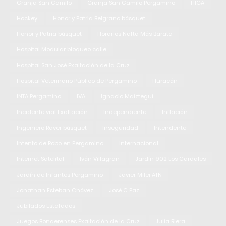
Granja San Camilo
Granja San Camilo Pergamino
HIGA
Hockey
Honor y Patria Belgrano básquet
Honor y Patria básquet
Horarios Nafta Más Barata
Hospital Modular bloqueo calle
Hospital San José Exaltación de la Cruz
Hospital Veterinario Público de Pergamino
Huracán
INTA Pergamino
IVA
Ignacio Maiztegui
Incidente vial Exaltación
Independiente
Inflación
Ingeniero Raver básquet
Inseguridad
Intendente
Intento de Robo en Pergamino
Internacional
Internet Satelital
Iván Villagran
Jardín 902 Los Cardales
Jardín de Infantes Pergamino
Javier Milei ATN
Jonathan Esteban Chávez
José C Paz
Jubilados Estafados
Juegos Bonaerenses Exaltación de la Cruz
Julia Riera