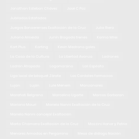
Jonathan Esteban Chávez
José C Paz
Jubilados Estafados
Juegos Bonaerenses Exaltación de la Cruz
Julia Riera
Juliano Almeida
Junín Bragado trenes
Karina Milei
Kart Plus
Karting
Kevin Medrano goles
La Casa de la Cultura
La Libertad Avanza
Ladrones
Ladrón Atrapado
Lagomarsino
Lali Espósito
Liga local de básquet Zárate
Los Cardales farmacias
Lujan
Luján
Lule Menem
Manzanares
Marafioti Belgrano
Marcelino Ugarte
Marcos Gorbaran
Mariano Mauri
Mariela Nanni Exaltación de la Cruz
Mariela Nanni concejal Exaltación
Marta Chamorro Exaltación de la Cruz
Mazzini Honor y Patria
Menores Armados en Pergamino
Mesa de diálogo Nación