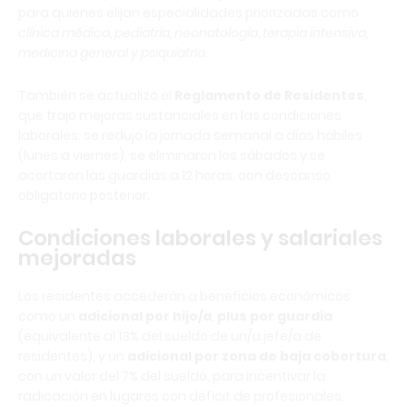
para quienes elijan especialidades priorizadas como
clínica médica, pediatría, neonatología, terapia intensiva,
medicina general y psiquiatría
.
También se actualizó el
Reglamento de Residentes
,
que trajo mejoras sustanciales en las condiciones
laborales: se redujo la jornada semanal a días hábiles
(lunes a viernes), se eliminaron los sábados y se
acortaron las guardias a 12 horas, con descanso
obligatorio posterior.
Condiciones laborales y salariales
mejoradas
Los residentes accederán a beneficios económicos
como un
adicional por hijo/a
,
plus por guardia
(equivalente al 13% del sueldo de un/a jefe/a de
residentes), y un
adicional por zona de baja cobertura
,
con un valor del 7% del sueldo, para incentivar la
radicación en lugares con déficit de profesionales.