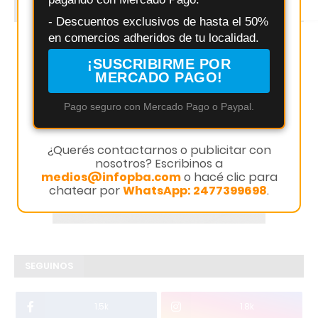
Instagram
PUBLICIDAD
- Descuentos exclusivos de hasta el 50%
en comercios adheridos de tu localidad.
¡SUSCRIBIRME POR
MERCADO PAGO!
Pago seguro con Mercado Pago o Paypal.
¿Querés contactarnos o publicitar con
nosotros? Escribinos a
medios@infopba.com
o hacé clic para
chatear por
WhatsApp: 2477399698
.
SEGUINOS
1.5k
1.8k