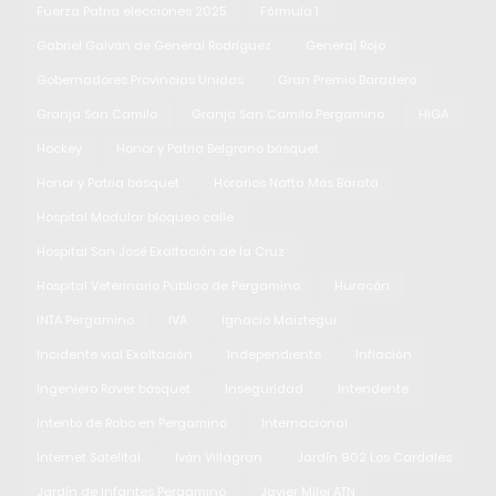
Fuerza Patria elecciones 2025
Fórmula 1
Gabriel Galván de General Rodríguez
General Rojo
Gobernadores Provincias Unidas
Gran Premio Baradero
Granja San Camilo
Granja San Camilo Pergamino
HIGA
Hockey
Honor y Patria Belgrano básquet
Honor y Patria básquet
Horarios Nafta Más Barata
Hospital Modular bloqueo calle
Hospital San José Exaltación de la Cruz
Hospital Veterinario Público de Pergamino
Huracán
INTA Pergamino
IVA
Ignacio Maiztegui
Incidente vial Exaltación
Independiente
Inflación
Ingeniero Raver básquet
Inseguridad
Intendente
Intento de Robo en Pergamino
Internacional
Internet Satelital
Iván Villagran
Jardín 902 Los Cardales
Jardín de Infantes Pergamino
Javier Milei ATN