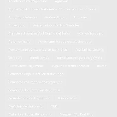
Accidentes en Pergamino
Agresión
Agresión política en PilarHombre detenido por discutir voto
Ana Clara Petrosini
Andrea Baron
Animales
Aniversario
Aniversario jardín Los Cardales
Atención discapacidad Capilla del Señor
Atlético Baradero
Automovilismo
Autódromo Parque de la Velocidad
Avistamiento tren Exaltación de la Cruz
Axel Kicillof victoria
Baradero
Barrio Lemee
Barrio Mastrángelo Pergamino
Barrio Otero Pergamino
Belgrano victoria básquet
Bolivia
Bomberos Capilla del Señor domingo
Bomberos Voluntarios de Pergamino
Bomberos de Exaltación de la Cruz
Bromatología de Pergamino
Buenos Aires
CAV plan de vigilancia
CUD
Calle San Nicolás Pergamino
Campeonato Kart Plus