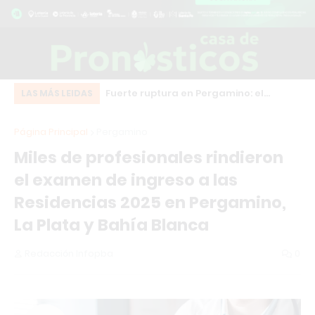
eot bordó que chocó
Fuerte ruptura en Pergamino: el
El
LAS MÁS LEIDAS
o centro de Los
intendente Martínez desafía a Milei y
co
Página Principal
Pergamino
se suma al frente HECHOS
Miles de profesionales rindieron
el examen de ingreso a las
Residencias 2025 en Pergamino,
La Plata y Bahía Blanca
Redacción Infopba
0