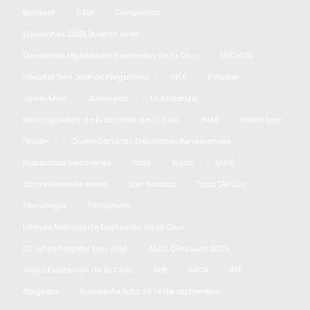
Básquet
CELP
Denuncias
Elecciones 2025 Buenos Aires
Elecciones legislativas Exaltación de la Cruz
HECHOS
Hospital San José de Pergamino
INTA
Infopba
Javier Milei
Judiciales
La Matanza
Municipalidad de Exaltación de la Cruz
PAMI
Pedro Sarri
Pinzón
Quien Gano las Elecciones Bonaerenses
Resultados Elecciones
Robo
Rojas
SAME
San Antonio de Areco
San Nicolas
Tapa Del Dia
Tecnología
Transporte
Últimas Noticias de Exaltación de la Cruz
137 años hospital San José
ABZC Clausura 2025
ANSES Exaltación de la Cruz
APB
ARCA
ATE
Abigeato
Accidente Ruta 39 14 de septiembre