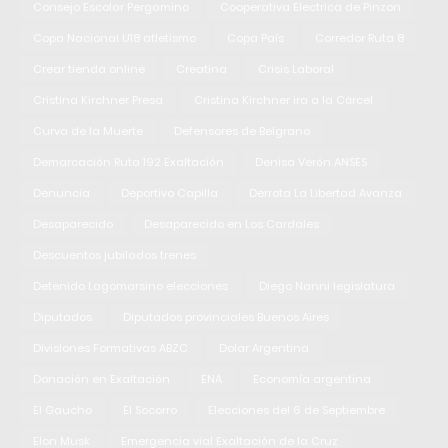
Consejo Escolar Pergamino
Cooperativa Electrica de Pinzon
Copa Nacional U18 atletismo
Copa País
Corredor Ruta 8
Crear tienda online
Creatina
Crisis Laboral
Cristina Kirchner Presa
Cristina Kirchner ira a la Cárcel
Curva de la Muerte
Defensores de Belgrano
Demarcación Ruta 192 Exaltación
Denisa Verón ANSES
Denuncia
Deportivo Capilla
Derrota La Libertad Avanza
Desaparecido
Desaparecido en Los Cardales
Descuentos jubilados trenes
Detenido Lagomarsino elecciones
Diego Nanni legislatura
Diputados
Diputados provinciales Buenos Aires
Divisiones Formativas ABZC
Dolar Argentina
Donación en Exaltación
ENA
Economía argentina
El Gaucho
El Socorro
Elecciones del 6 de Septiembre
Elon Musk
Emergencia vial Exaltación de la Cruz