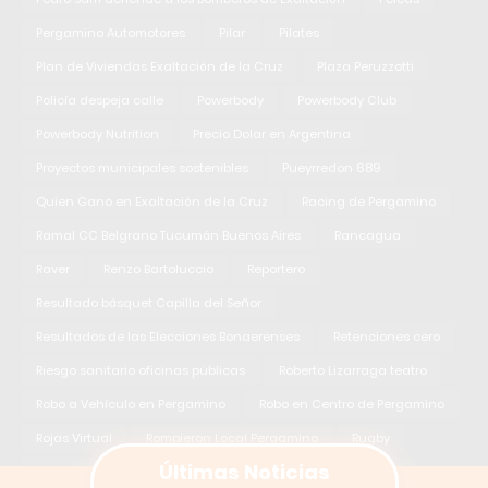
Pergamino Automotores
Pilar
Pilates
Plan de Viviendas Exaltación de la Cruz
Plaza Peruzzotti
Policía despeja calle
Powerbody
Powerbody Club
Powerbody Nutrition
Precio Dolar en Argentina
Proyectos municipales sostenibles
Pueyrredon 689
Quien Gano en Exaltación de la Cruz
Racing de Pergamino
Ramal CC Belgrano Tucumán Buenos Aires
Rancagua
Raver
Renzo Bartoluccio
Reportero
Resultado básquet Capilla del Señor
Resultados de las Elecciones Bonaerenses
Retenciones cero
Riesgo sanitario oficinas públicas
Roberto Lizarraga teatro
Robo a Vehículo en Pergamino
Robo en Centro de Pergamino
Rojas Virtual
Rompieron Local Pergamino
Rugby
Últimas Noticias
Ruta 33
Ruta Provincial 32
Rutas
San Nicolás