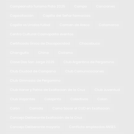
Campeonato Turismo Pista 2025
Campo
Canciones
Capacitación
Capilla del Señor farmacias
Capilla vs Unidos fútbol
Carmen de Areco
Catamarca
Centro Cultural Cosmopolita eventos
Certificado Único de Discapacidad
Chacabuco
Changuito
China
Ciclismo
Clase Dos San Jorge 2025
Club Argentino de Pergamino
Club Ciudad de Campana
Club Comunicaciones
Club Gimnasia de Pergamino
Club Honor y Patria de Exaltacion de la Cruz
Club Juventud
Club Viajantes
Colapinto
Colectivos
Colon
Colón
Comida
Como Sacar el CUD en Exaltacion
Concejo Deliberante Exaltación de la Cruz
Concejo Deliberante mayoría
Conflicto empleados ANSES