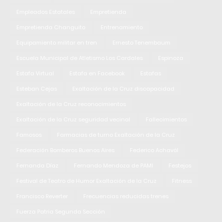
Empleados Estatales
Empretienda
Empretienda Changuito
Entrenamiento
Equipamiento militar en tren
Ernesto Tenembaum
Escuela Municipal de Atletismo Los Cardales
Espinoza
Estafa Virtual
Estafa en Facebook
Estafas
Esteban Cejas
Exaltación de la Cruz discapacidad
Exaltación de la Cruz reconocimientos
Exaltación de la Cruz seguridad vecinal
Fallecimientos
Famosos
Farmacias de turno Exaltación de la Cruz
Federación Bomberos Buenos Aires
Federico Achavál
Fernanda Díaz
Fernando Mendoza de PAMI
Festejos
Festival de Teatro de Humor Exaltación de la Cruz
Fitness
Francisco Reverter
Frecuencias reducidas trenes
Fuerza Patria Segunda Sección