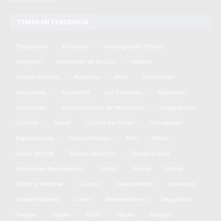
TEMAS EN TENDENCIA
Pergamino
Policiales
Investigación Policial
Deportes
Exaltación de la Cruz
Política
Interés General
Provincia
Pais
Accidentes
Elecciones
Economía
Los Cardales
Argentina
Educación
Municipalidad de Pergamino
Diego Nanni
Justicia
Salud
Capilla del Señor
Concejales
Espectáculos
Obras Públicas
País
Robos
Salud Mental
Bruno Cardinale
Douglas Haig
Elecciones Bonaerenses
Fútbol
Policia
Clima
Cristina Kirchner
Cultura
Fuerza Patria
Incendios
Javier Martinez
Junín
Mariela Nanni
Seguridad
Tiempo
Zárate
ANSES
Abuso
Basquet