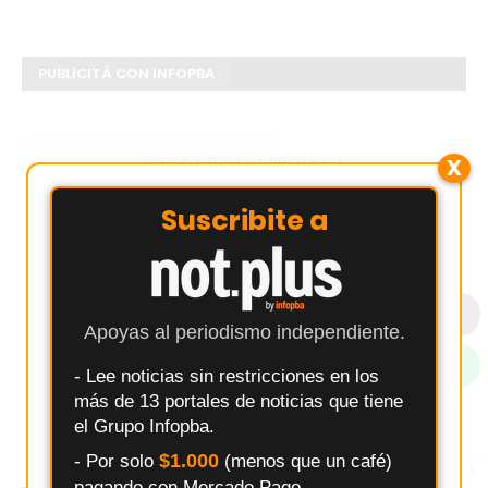
PUBLICITÁ CON INFOPBA
X
LLEGA A TODA LA PROVINCIA
Publicitá con nosotros
Suscribite a
El Grupo de Medios
Infopba
lleva tu mensaje al mejor precio.
Contamos con más de
12 portales de noticias
.
¿Qué es Infopba?
Email: info.pba@aol.com
Apoyas al periodismo independiente.
WhatsApp: 2477399698
- Lee noticias sin restricciones en los
más de 13 portales de noticias que tiene
el Grupo Infopba.
$1.000
- Por solo
(menos que un café)
×
Entérate primero
pagando con Mercado Pago.
Síguenos en