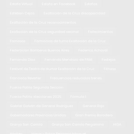
Estafa Virtual
Estafa en Facebook
Estafas
Esteban Cejas
Exaltación de la Cruz discapacidad
Exaltación de la Cruz reconocimientos
Exaltación de la Cruz seguridad vecinal
Fallecimientos
Famosos
Farmacias de turno Exaltación de la Cruz
Federación Bomberos Buenos Aires
Federico Achavál
Fernanda Díaz
Fernando Mendoza de PAMI
Festejos
Festival de Teatro de Humor Exaltación de la Cruz
Fitness
Francisco Reverter
Frecuencias reducidas trenes
Fuerza Patria Segunda Sección
Fuerza Patria elecciones 2025
Fórmula 1
Gabriel Galván de General Rodríguez
General Rojo
Gobernadores Provincias Unidas
Gran Premio Baradero
Granja San Camilo
Granja San Camilo Pergamino
HIGA
Hockey
Honor y Patria Belgrano básquet