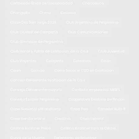
Certificado Único de Discapacidad
Chacabuco
Changuito
China
Ciclismo
Clase Dos San Jorge 2025
Club Argentino de Pergamino
Club Ciudad de Campana
Club Comunicaciones
Club Gimnasia de Pergamino
Club Honor y Patria de Exaltacion de la Cruz
Club Juventud
Club Viajantes
Colapinto
Colectivos
Colon
Colón
Comida
Como Sacar el CUD en Exaltacion
Concejo Deliberante Exaltación de la Cruz
Concejo Deliberante mayoría
Conflicto empleados ANSES
Consejo Escolar Pergamino
Cooperativa Electrica de Pinzon
Copa Nacional U18 atletismo
Copa País
Corredor Ruta 8
Crear tienda online
Creatina
Crisis Laboral
Cristina Kirchner Presa
Cristina Kirchner ira a la Cárcel
Curva de la Muerte
Defensores de Belgrano