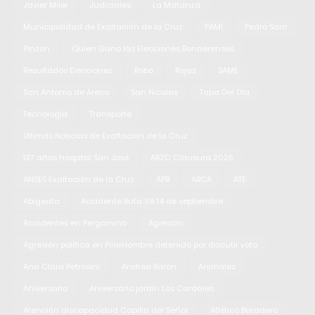
Javier Milei
Judiciales
La Matanza
Municipalidad de Exaltación de la Cruz
PAMI
Pedro Sarri
Pinzón
Quien Gano las Elecciones Bonaerenses
Resultados Elecciones
Robo
Rojas
SAME
San Antonio de Areco
San Nicolas
Tapa Del Dia
Tecnología
Transporte
Últimas Noticias de Exaltación de la Cruz
137 años hospital San José
ABZC Clausura 2025
ANSES Exaltación de la Cruz
APB
ARCA
ATE
Abigeato
Accidente Ruta 39 14 de septiembre
Accidentes en Pergamino
Agresión
Agresión política en PilarHombre detenido por discutir voto
Ana Clara Petrosini
Andrea Baron
Animales
Aniversario
Aniversario jardín Los Cardales
Atención discapacidad Capilla del Señor
Atlético Baradero