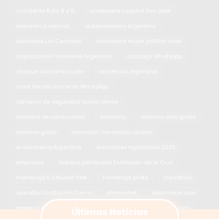
accidente Ruta 6 y 8
aniversario hospital San José
atención a vecinos
automovilismo argentino
bomberos Los Cardales
candidata mujer política local
capacitación bomberos Argentina
catálogo WhatsApp
choque camiones Luján
comercios Argentina
crear tienda online de WhatsApp
cámaras de seguridad barrio Lemee
derrame de combustible
directorio
dominio com gratis
dominio gratis
donación consorcios locales
e-commerce Argentina
elecciones legislativas 2025
empresas
festejos patronales Exaltación de la Cruz
homenaje 11-S Nueva York
homenaje piloto
industrias
operativo Exaltación Cerca
pbamarket
pbamarket.com
Últimas Noticias
prevención del delito barrio Lemee
proteina
rutinapp