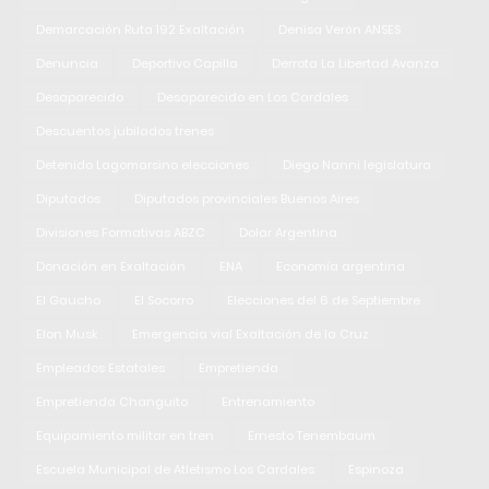
Demarcación Ruta 192 Exaltación
Denisa Verón ANSES
Denuncia
Deportivo Capilla
Derrota La Libertad Avanza
Desaparecido
Desaparecido en Los Cardales
Descuentos jubilados trenes
Detenido Lagomarsino elecciones
Diego Nanni legislatura
Diputados
Diputados provinciales Buenos Aires
Divisiones Formativas ABZC
Dolar Argentina
Donación en Exaltación
ENA
Economía argentina
El Gaucho
El Socorro
Elecciones del 6 de Septiembre
Elon Musk
Emergencia vial Exaltación de la Cruz
Empleados Estatales
Empretienda
Empretienda Changuito
Entrenamiento
Equipamiento militar en tren
Ernesto Tenembaum
Escuela Municipal de Atletismo Los Cardales
Espinoza