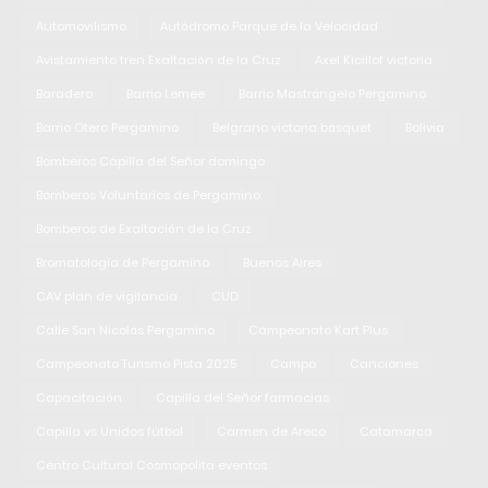
Automovilismo
Autódromo Parque de la Velocidad
Avistamiento tren Exaltación de la Cruz
Axel Kicillof victoria
Baradero
Barrio Lemee
Barrio Mastrángelo Pergamino
Barrio Otero Pergamino
Belgrano victoria básquet
Bolivia
Bomberos Capilla del Señor domingo
Bomberos Voluntarios de Pergamino
Bomberos de Exaltación de la Cruz
Bromatología de Pergamino
Buenos Aires
CAV plan de vigilancia
CUD
Calle San Nicolás Pergamino
Campeonato Kart Plus
Campeonato Turismo Pista 2025
Campo
Canciones
Capacitación
Capilla del Señor farmacias
Capilla vs Unidos fútbol
Carmen de Areco
Catamarca
Centro Cultural Cosmopolita eventos