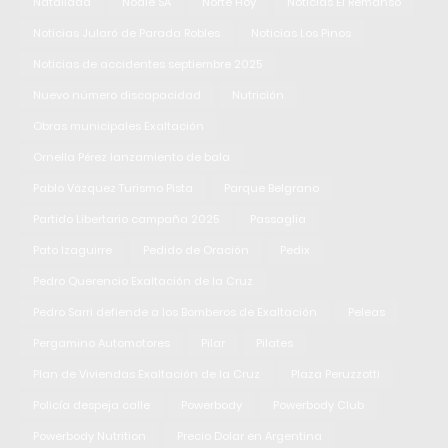
Natalidad
Noale SA
Norte Hoy
Noticias El Remanso
Noticias Jularó de Parada Robles
Noticias Los Pinos
Noticias de accidentes septiembre 2025
Nuevo número discapacidad
Nutrición
Obras municipales Exaltación
Ornella Pérez lanzamiento de bala
Pablo Vázquez Turismo Pista
Parque Belgrano
Partido Libertario campaña 2025
Passaglia
Pato Izaguirre
Pedido de Oración
Pedix
Pedro Querencio Exaltación de la Cruz
Pedro Sarri defiende a los Bomberos de Exaltación
Peleas
Pergamino Automotores
Pilar
Pilates
Plan de Viviendas Exaltación de la Cruz
Plaza Peruzzotti
Policía despeja calle
Powerbody
Powerbody Club
Powerbody Nutrition
Precio Dolar en Argentina