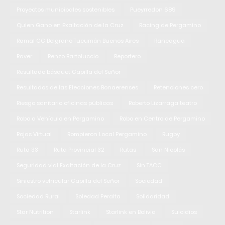
Proyectos municipales sostenibles
Pueyrredon 689
Quien Gano en Exaltación de la Cruz
Racing de Pergamino
Ramal CC Belgrano Tucumán Buenos Aires
Rancagua
Raver
Renzo Bartoluccio
Reportero
Resultado básquet Capilla del Señor
Resultados de las Elecciones Bonaerenses
Retenciones cero
Riesgo sanitario oficinas públicas
Roberto Lizarraga teatro
Robo a Vehículo en Pergamino
Robo en Centro de Pergamino
Rojas Virtual
Rompieron Local Pergamino
Rugby
Ruta 33
Ruta Provincial 32
Rutas
San Nicolás
Seguridad vial Exaltación de la Cruz
Sin TACC
Siniestro vehicular Capilla del Señor
Sociedad
Sociedad Rural
Soledad Peralta
Solidaridad
Star Nutrition
Starlink
Starlink en Bolivia
Suicidios