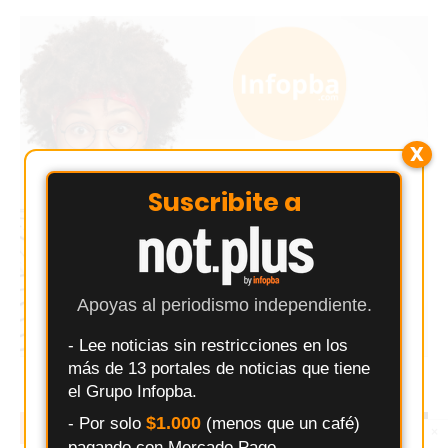
X
Suscribite a
Apoyas al periodismo independiente.
- Lee noticias sin restricciones en los
más de 13 portales de noticias que tiene
el Grupo Infopba.
$1.000
- Por solo
(menos que un café)
EN TENDENCIA
LO MÁS LEIDO
×
Entérate primero
pagando con Mercado Pago.
Síguenos en