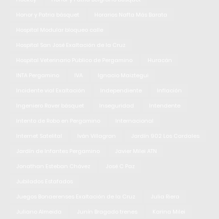
Honor y Patria básquet
Horarios Nafta Más Barata
Hospital Modular bloqueo calle
Hospital San José Exaltación de la Cruz
Hospital Veterinario Público de Pergamino
Huracán
INTA Pergamino
IVA
Ignacio Maiztegui
Incidente vial Exaltación
Independiente
Inflación
Ingeniero Raver básquet
Inseguridad
Intendente
Intento de Robo en Pergamino
Internacional
Internet Satelital
Iván Villagran
Jardín 902 Los Cardales
Jardín de Infantes Pergamino
Javier Milei ATN
Jonathan Esteban Chávez
José C Paz
Jubilados Estafados
Juegos Bonaerenses Exaltación de la Cruz
Julia Riera
Juliano Almeida
Junín Bragado trenes
Karina Milei