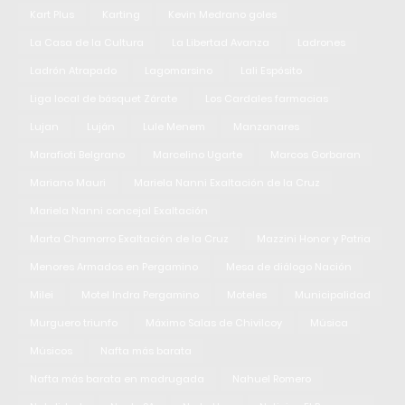
Kart Plus
Karting
Kevin Medrano goles
La Casa de la Cultura
La Libertad Avanza
Ladrones
Ladrón Atrapado
Lagomarsino
Lali Espósito
Liga local de básquet Zárate
Los Cardales farmacias
Lujan
Luján
Lule Menem
Manzanares
Marafioti Belgrano
Marcelino Ugarte
Marcos Gorbaran
Mariano Mauri
Mariela Nanni Exaltación de la Cruz
Mariela Nanni concejal Exaltación
Marta Chamorro Exaltación de la Cruz
Mazzini Honor y Patria
Menores Armados en Pergamino
Mesa de diálogo Nación
Milei
Motel Indra Pergamino
Moteles
Municipalidad
Murguero triunfo
Máximo Salas de Chivilcoy
Música
Músicos
Nafta más barata
Nafta más barata en madrugada
Nahuel Romero