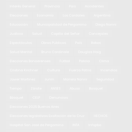
Interés General
Provincia
Pais
Accidentes
Elecciones
Economía
Los Cardales
Argentina
Educación
Municipalidad de Pergamino
Diego Nanni
Justicia
Salud
Capilla del Señor
Concejales
Espectáculos
Obras Públicas
País
Robos
Salud Mental
Bruno Cardinale
Douglas Haig
Elecciones Bonaerenses
Fútbol
Policia
Clima
Cristina Kirchner
Cultura
Fuerza Patria
Incendios
Javier Martinez
Junín
Mariela Nanni
Seguridad
Tiempo
Zárate
ANSES
Abuso
Basquet
Básquet
CELP
Denuncias
Elecciones 2025 Buenos Aires
Elecciones legislativas Exaltación de la Cruz
HECHOS
Hospital San José de Pergamino
INTA
Infopba