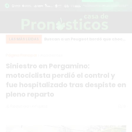
Cruz: una camioneta
Buscan a un Peugeot bordó que chocó
IN
LAS MÁS LEIDAS
da en plena calle
y se fugó en pleno centro de Los
qu
Página Principal
Accidentes
l Modular
Cardales
en
Siniestro en Pergamino:
motociclista perdió el control y
fue hospitalizado tras despiste en
pleno reparto
Redacción Infopba
0