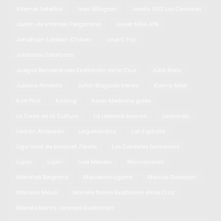
Internet Satelital
Iván Villagran
Jardín 902 Los Cardales
Jardín de Infantes Pergamino
Javier Milei ATN
Jonathan Esteban Chávez
José C Paz
Jubilados Estafados
Juegos Bonaerenses Exaltación de la Cruz
Julia Riera
Juliano Almeida
Junín Bragado trenes
Karina Milei
Kart Plus
Karting
Kevin Medrano goles
La Casa de la Cultura
La Libertad Avanza
Ladrones
Ladrón Atrapado
Lagomarsino
Lali Espósito
Liga local de básquet Zárate
Los Cardales farmacias
Lujan
Luján
Lule Menem
Manzanares
Marafioti Belgrano
Marcelino Ugarte
Marcos Gorbaran
Mariano Mauri
Mariela Nanni Exaltación de la Cruz
Mariela Nanni concejal Exaltación