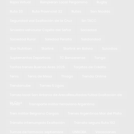
Rojas Virtual
Rompieron Local Pergamino
Rugby
Ruta 33
Ruta Provincial 32
Rutas
San Nicolás
Seguridad vial Exaltación de la Cruz
Sin TACC
Siniestro vehicular Capilla del Señor
Sociedad
Sociedad Rural
Soledad Peralta
Solidaridad
Star Nutrition
Starlink
Starlink en Bolivia
Suicidios
Suplementos Deportivos
TC Bonaerense
Tango
Tarifas trenes Buenos Aires 2025
Tarjetas de Crédito
Tenis
Tenis de Mesa
Thiago
Tienda Online
Tiendanube
Torneo 5 Ligas
Torneo local San Antonio de ArecoResultados fútbol Exaltación de
la Cruz
Torres
Transporte militar ferroviario Argentina
Tren militar Belgrano Cargas
Trenes Argentinos Mar del Plata
Tránsito interrumpido Exaltación
Tránsito seguro Ruta 192
Turnos de farmacia septiembre
UNNOBA
Vacaciones