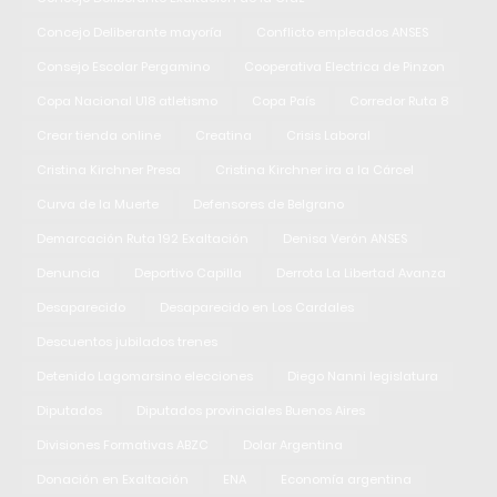
Concejo Deliberante mayoría
Conflicto empleados ANSES
Consejo Escolar Pergamino
Cooperativa Electrica de Pinzon
Copa Nacional U18 atletismo
Copa País
Corredor Ruta 8
Crear tienda online
Creatina
Crisis Laboral
Cristina Kirchner Presa
Cristina Kirchner ira a la Cárcel
Curva de la Muerte
Defensores de Belgrano
Demarcación Ruta 192 Exaltación
Denisa Verón ANSES
Denuncia
Deportivo Capilla
Derrota La Libertad Avanza
Desaparecido
Desaparecido en Los Cardales
Descuentos jubilados trenes
Detenido Lagomarsino elecciones
Diego Nanni legislatura
Diputados
Diputados provinciales Buenos Aires
Divisiones Formativas ABZC
Dolar Argentina
Donación en Exaltación
ENA
Economía argentina