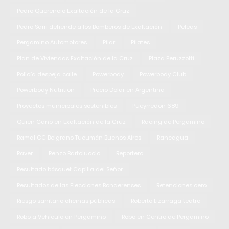
Pedro Querencio Exaltación de la Cruz
Pedro Sarri defiende a los Bomberos de Exaltación
Peleas
Pergamino Automotores
Pilar
Pilates
Plan de Viviendas Exaltación de la Cruz
Plaza Peruzzotti
Policía despeja calle
Powerbody
Powerbody Club
Powerbody Nutrition
Precio Dolar en Argentina
Proyectos municipales sostenibles
Pueyrredon 689
Quien Gano en Exaltación de la Cruz
Racing de Pergamino
Ramal CC Belgrano Tucumán Buenos Aires
Rancagua
Raver
Renzo Bartoluccio
Reportero
Resultado básquet Capilla del Señor
Resultados de las Elecciones Bonaerenses
Retenciones cero
Riesgo sanitario oficinas públicas
Roberto Lizarraga teatro
Robo a Vehículo en Pergamino
Robo en Centro de Pergamino