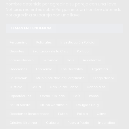
hombre detenido por agredir a su pareja con una llave.
Noticias recientes sobre Pergamino: un hombre detenido
por agredir a su pareja con una llave.
TEMAS EN TENDENCIA
Pergamino
Policiales
Investigación Policial
Deportes
Exaltación de la Cruz
Política
Interés General
Provincia
Pais
Accidentes
Elecciones
Economía
Los Cardales
Argentina
Educación
Municipalidad de Pergamino
Diego Nanni
Justicia
Salud
Capilla del Señor
Concejales
Espectáculos
Obras Públicas
País
Robos
Salud Mental
Bruno Cardinale
Douglas Haig
Elecciones Bonaerenses
Fútbol
Policia
Clima
Cristina Kirchner
Cultura
Fuerza Patria
Incendios