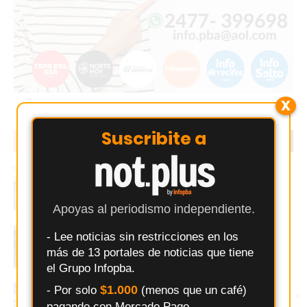
X
Suscribite a
EN TENDENCIA
LO MÁS LEIDO
Buscan a un Peugeot bordó que chocó y se
fugó en pleno centro de Los Cardales
Apoyas al periodismo independiente.
Juventud y Comunicaciones ganaron en el
- Lee noticias sin restricciones en los
arranque de una fecha clave del básquet
más de 13 portales de noticias que tiene
local
el Grupo Infopba.
El error que hace perder ventas a los
$1.000
- Por solo
(menos que un café)
×
Entérate primero
comercios Argentinos
pagando con Mercado Pago.
Síguenos en