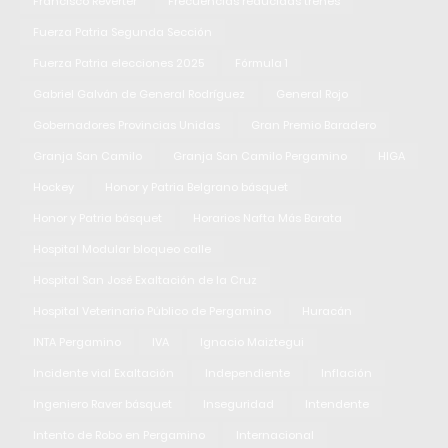
Francisco Reverter
Frecuencias reducidas trenes
Fuerza Patria Segunda Sección
Fuerza Patria elecciones 2025
Fórmula 1
Gabriel Galván de General Rodríguez
General Rojo
Gobernadores Provincias Unidas
Gran Premio Baradero
Granja San Camilo
Granja San Camilo Pergamino
HIGA
Hockey
Honor y Patria Belgrano básquet
Honor y Patria básquet
Horarios Nafta Más Barata
Hospital Modular bloqueo calle
Hospital San José Exaltación de la Cruz
Hospital Veterinario Público de Pergamino
Huracán
INTA Pergamino
IVA
Ignacio Maiztegui
Incidente vial Exaltación
Independiente
Inflación
Ingeniero Raver básquet
Inseguridad
Intendente
Intento de Robo en Pergamino
Internacional