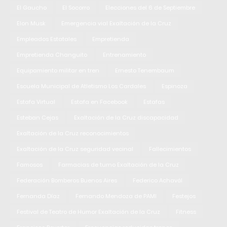
El Gaucho
El Socorro
Elecciones del 6 de Septiembre
Elon Musk
Emergencia vial Exaltación de la Cruz
Empleados Estatales
Empretienda
Empretienda Changuito
Entrenamiento
Equipamiento militar en tren
Ernesto Tenembaum
Escuela Municipal de Atletismo Los Cardales
Espinoza
Estafa Virtual
Estafa en Facebook
Estafas
Esteban Cejas
Exaltación de la Cruz discapacidad
Exaltación de la Cruz reconocimientos
Exaltación de la Cruz seguridad vecinal
Fallecimientos
Famosos
Farmacias de turno Exaltación de la Cruz
Federación Bomberos Buenos Aires
Federico Achavál
Fernanda Díaz
Fernando Mendoza de PAMI
Festejos
Festival de Teatro de Humor Exaltación de la Cruz
Fitness