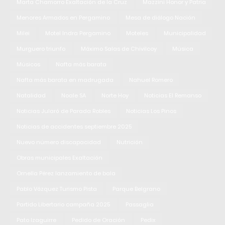
Marta Chamorro Exaltación de la Cruz
Mazzini Honor y Patria
Menores Armados en Pergamino
Mesa de diálogo Nación
Milei
Motel Indra Pergamino
Moteles
Municipalidad
Murguero triunfo
Máximo Salas de Chivilcoy
Música
Músicos
Nafta más barata
Nafta más barata en madrugada
Nahuel Romero
Natalidad
Noale SA
Norte Hoy
Noticias El Remanso
Noticias Jularó de Parada Robles
Noticias Los Pinos
Noticias de accidentes septiembre 2025
Nuevo número discapacidad
Nutrición
Obras municipales Exaltación
Ornella Pérez lanzamiento de bala
Pablo Vázquez Turismo Pista
Parque Belgrano
Partido Libertario campaña 2025
Passaglia
Pato Izaguirre
Pedido de Oración
Pedix