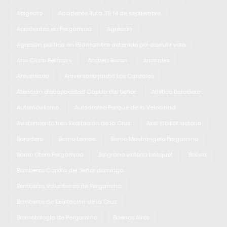
Abigeato
Accidente Ruta 39 14 de septiembre
Accidentes en Pergamino
Agresión
Agresión política en PilarHombre detenido por discutir voto
Ana Clara Petrosini
Andrea Baron
Animales
Aniversario
Aniversario jardín Los Cardales
Atención discapacidad Capilla del Señor
Atlético Baradero
Automovilismo
Autódromo Parque de la Velocidad
Avistamiento tren Exaltación de la Cruz
Axel Kicillof victoria
Baradero
Barrio Lemee
Barrio Mastrángelo Pergamino
Barrio Otero Pergamino
Belgrano victoria básquet
Bolivia
Bomberos Capilla del Señor domingo
Bomberos Voluntarios de Pergamino
Bomberos de Exaltación de la Cruz
Bromatología de Pergamino
Buenos Aires