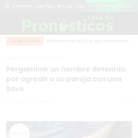
perder ventas a los
Exaltación de la Cruz: una camioneta
Do
LAS MÁS LEIDAS
inos
RAM quedó detenida en plena calle
de
Página Principal
Pergamino
frente al Hospital Modular
ma
Pergamino: un hombre detenido
por agredir a su pareja con una
llave
Redacción Infopba
0