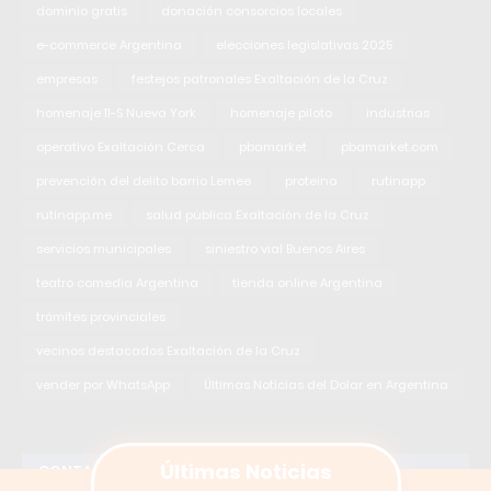
dominio gratis
donación consorcios locales
e-commerce Argentina
elecciones legislativas 2025
empresas
festejos patronales Exaltación de la Cruz
homenaje 11-S Nueva York
homenaje piloto
industrias
operativo Exaltación Cerca
pbamarket
pbamarket.com
prevención del delito barrio Lemee
proteina
rutinapp
rutinapp.me
salud pública Exaltación de la Cruz
servicios municipales
siniestro vial Buenos Aires
teatro comedia Argentina
tienda online Argentina
trámites provinciales
vecinos destacados Exaltación de la Cruz
vender por WhatsApp
Últimas Noticias del Dolar en Argentina
CONTACTO - GRUPO INFOPBA
Últimas Noticias