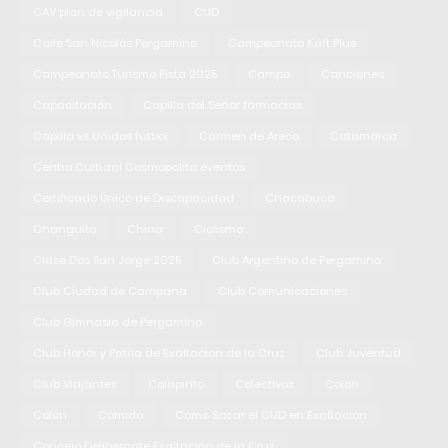
CAV plan de vigilancia
CUD
Calle San Nicolás Pergamino
Campeonato Kart Plus
Campeonato Turismo Pista 2025
Campo
Canciones
Capacitación
Capilla del Señor farmacias
Capilla vs Unidos fútbol
Carmen de Areco
Catamarca
Centro Cultural Cosmopolita eventos
Certificado Único de Discapacidad
Chacabuco
Changuito
China
Ciclismo
Clase Dos San Jorge 2025
Club Argentino de Pergamino
Club Ciudad de Campana
Club Comunicaciones
Club Gimnasia de Pergamino
Club Honor y Patria de Exaltacion de la Cruz
Club Juventud
Club Viajantes
Colapinto
Colectivos
Colon
Colón
Comida
Como Sacar el CUD en Exaltacion
Concejo Deliberante Exaltación de la Cruz