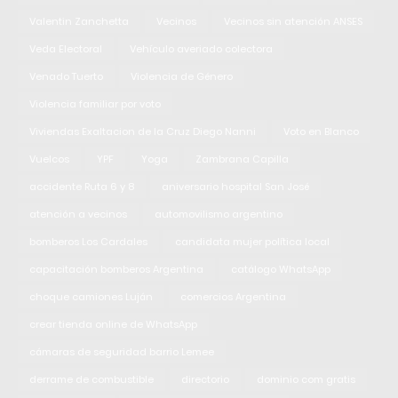
Valentin Zanchetta
Vecinos
Vecinos sin atención ANSES
Veda Electoral
Vehículo averiado colectora
Venado Tuerto
Violencia de Género
Violencia familiar por voto
Viviendas Exaltacion de la Cruz Diego Nanni
Voto en Blanco
Vuelcos
YPF
Yoga
Zambrana Capilla
accidente Ruta 6 y 8
aniversario hospital San José
atención a vecinos
automovilismo argentino
bomberos Los Cardales
candidata mujer política local
capacitación bomberos Argentina
catálogo WhatsApp
choque camiones Luján
comercios Argentina
crear tienda online de WhatsApp
cámaras de seguridad barrio Lemee
derrame de combustible
directorio
dominio com gratis