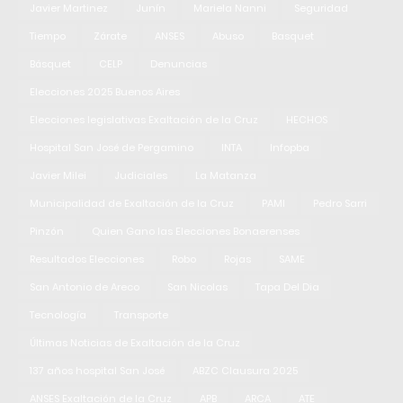
Javier Martinez
Junín
Mariela Nanni
Seguridad
Tiempo
Zárate
ANSES
Abuso
Basquet
Básquet
CELP
Denuncias
Elecciones 2025 Buenos Aires
Elecciones legislativas Exaltación de la Cruz
HECHOS
Hospital San José de Pergamino
INTA
Infopba
Javier Milei
Judiciales
La Matanza
Municipalidad de Exaltación de la Cruz
PAMI
Pedro Sarri
Pinzón
Quien Gano las Elecciones Bonaerenses
Resultados Elecciones
Robo
Rojas
SAME
San Antonio de Areco
San Nicolas
Tapa Del Dia
Tecnología
Transporte
Últimas Noticias de Exaltación de la Cruz
137 años hospital San José
ABZC Clausura 2025
ANSES Exaltación de la Cruz
APB
ARCA
ATE