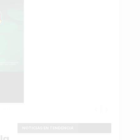
S
Douglas Haig
NOTICIAS EN TENDENCIA
la