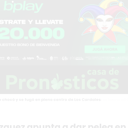
 intendente Martínez desafía a Milei y se suma al frente HECHO
zquez apunta a dar pelea en 