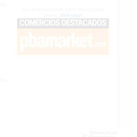
nta
Tu comercio puede estar acá al mejor
precio,
click aquí
á su
×
Entérate primero
Síguenos en