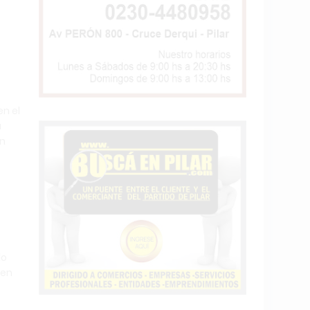
en el
a
en
lo
 en