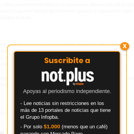
o, Vázquez intentará replicar su actuación destacada de la qui
alizar segundo detrás de Fernando Iglesias. El objetivo es claro:
a por el título.
scenario de momentos memorables desde su debut en el
X
rasso como primeros ganadores en Clase Dos y Clase Tres,
e 2006 y 2024, San Jorge se ha consolidado como un trazado
Suscribite a
 del Turismo Pista.
cargado de emoción y adrenalina, donde Pablo Vázquez buscar
tulo y dejar una marca en la historia del circuito santafesino.
Apoyas al periodismo independiente.
- Lee noticias sin restricciones en los
más de 13 portales de noticias que tiene
nato Turismo Pista 2025
Clase Dos San Jorge 2025
Deportes
el Grupo Infopba.
$1.000
- Por solo
(menos que un café)
pagando con Mercado Pago.