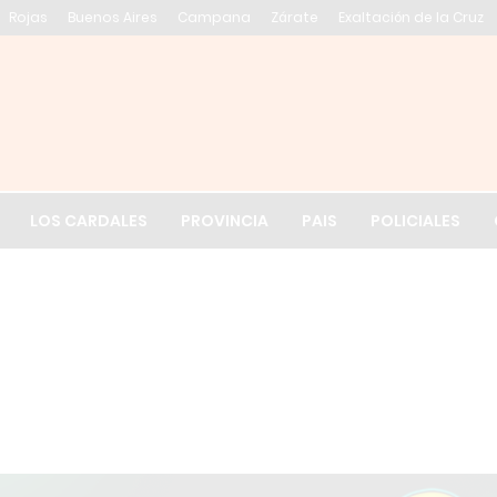
Rojas
Buenos Aires
Campana
Zárate
Exaltación de la Cruz
El tiempo en Exalt
LOS CARDALES
PROVINCIA
PAIS
POLICIALES