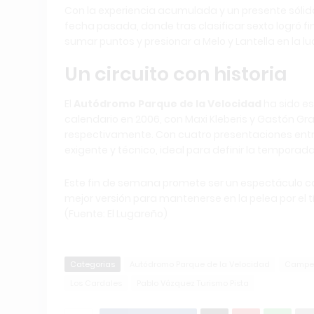
Con la experiencia acumulada y un presente sólid
fecha pasada, donde tras clasificar sexto logró fin
sumar puntos y presionar a Melo y Lantella en la luch
Un circuito con historia
El
Autódromo Parque de la Velocidad
ha sido e
calendario en 2006, con Maxi Kleberis y Gastón G
respectivamente. Con cuatro presentaciones entr
exigente y técnico, ideal para definir la temporada
Este fin de semana promete ser un espectáculo 
mejor versión para mantenerse en la pelea por el tí
(Fuente: El Lugareño)
Categorias
Autódromo Parque de la Velocidad
Campeo
Los Cardales
Pablo Vázquez Turismo Pista