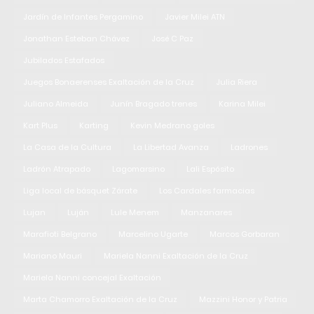
Jardín de Infantes Pergamino
Javier Milei ATN
Jonathan Esteban Chávez
José C Paz
Jubilados Estafados
Juegos Bonaerenses Exaltación de la Cruz
Julia Riera
Juliano Almeida
Junín Bragado trenes
Karina Milei
Kart Plus
Karting
Kevin Medrano goles
La Casa de la Cultura
La Libertad Avanza
Ladrones
Ladrón Atrapado
Lagomarsino
Lali Espósito
Liga local de básquet Zárate
Los Cardales farmacias
Lujan
Luján
Lule Menem
Manzanares
Marafioti Belgrano
Marcelino Ugarte
Marcos Gorbaran
Mariano Mauri
Mariela Nanni Exaltación de la Cruz
Mariela Nanni concejal Exaltación
Marta Chamorro Exaltación de la Cruz
Mazzini Honor y Patria