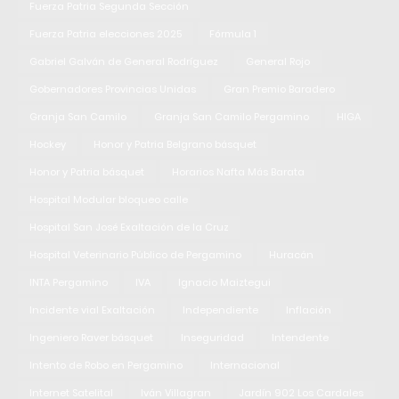
Fuerza Patria Segunda Sección
Fuerza Patria elecciones 2025
Fórmula 1
Gabriel Galván de General Rodríguez
General Rojo
Gobernadores Provincias Unidas
Gran Premio Baradero
Granja San Camilo
Granja San Camilo Pergamino
HIGA
Hockey
Honor y Patria Belgrano básquet
Honor y Patria básquet
Horarios Nafta Más Barata
Hospital Modular bloqueo calle
Hospital San José Exaltación de la Cruz
Hospital Veterinario Público de Pergamino
Huracán
INTA Pergamino
IVA
Ignacio Maiztegui
Incidente vial Exaltación
Independiente
Inflación
Ingeniero Raver básquet
Inseguridad
Intendente
Intento de Robo en Pergamino
Internacional
Internet Satelital
Iván Villagran
Jardín 902 Los Cardales