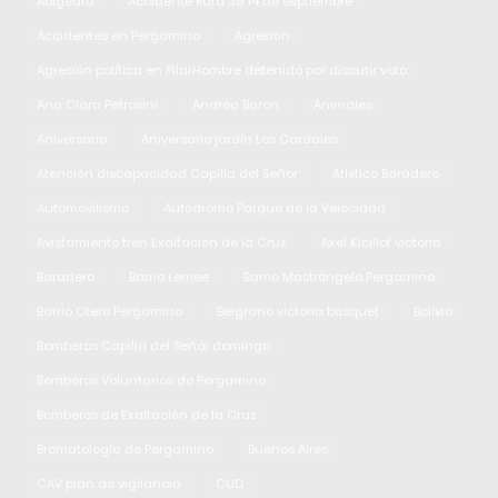
Abigeato
Accidente Ruta 39 14 de septiembre
Accidentes en Pergamino
Agresión
Agresión política en PilarHombre detenido por discutir voto
Ana Clara Petrosini
Andrea Baron
Animales
Aniversario
Aniversario jardín Los Cardales
Atención discapacidad Capilla del Señor
Atlético Baradero
Automovilismo
Autódromo Parque de la Velocidad
Avistamiento tren Exaltación de la Cruz
Axel Kicillof victoria
Baradero
Barrio Lemee
Barrio Mastrángelo Pergamino
Barrio Otero Pergamino
Belgrano victoria básquet
Bolivia
Bomberos Capilla del Señor domingo
Bomberos Voluntarios de Pergamino
Bomberos de Exaltación de la Cruz
Bromatología de Pergamino
Buenos Aires
CAV plan de vigilancia
CUD