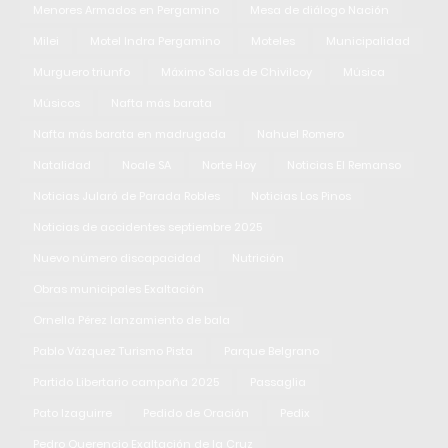
Menores Armados en Pergamino
Mesa de diálogo Nación
Milei
Motel Indra Pergamino
Moteles
Municipalidad
Murguero triunfo
Máximo Salas de Chivilcoy
Música
Músicos
Nafta más barata
Nafta más barata en madrugada
Nahuel Romero
Natalidad
Noale SA
Norte Hoy
Noticias El Remanso
Noticias Jularó de Parada Robles
Noticias Los Pinos
Noticias de accidentes septiembre 2025
Nuevo número discapacidad
Nutrición
Obras municipales Exaltación
Ornella Pérez lanzamiento de bala
Pablo Vázquez Turismo Pista
Parque Belgrano
Partido Libertario campaña 2025
Passaglia
Pato Izaguirre
Pedido de Oración
Pedix
Pedro Querencio Exaltación de la Cruz