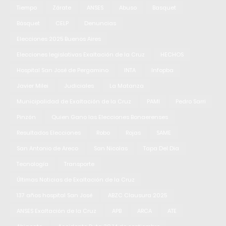
Tiempo
Zárate
ANSES
Abuso
Basquet
Básquet
CELP
Denuncias
Elecciones 2025 Buenos Aires
Elecciones legislativas Exaltación de la Cruz
HECHOS
Hospital San José de Pergamino
INTA
Infopba
Javier Milei
Judiciales
La Matanza
Municipalidad de Exaltación de la Cruz
PAMI
Pedro Sarri
Pinzón
Quien Gano las Elecciones Bonaerenses
Resultados Elecciones
Robo
Rojas
SAME
San Antonio de Areco
San Nicolas
Tapa Del Dia
Tecnología
Transporte
Últimas Noticias de Exaltación de la Cruz
137 años hospital San José
ABZC Clausura 2025
ANSES Exaltación de la Cruz
APB
ARCA
ATE