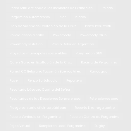
Pedro Sarri defiende a los Bomberos de Exaltación
Peleas
Pergamino Automotores
Pilar
Pilates
Plan de Viviendas Exaltación de la Cruz
Plaza Peruzzotti
Policía despeja calle
Powerbody
Powerbody Club
Powerbody Nutrition
Precio Dolar en Argentina
Proyectos municipales sostenibles
Pueyrredon 689
Quien Gano en Exaltación de la Cruz
Racing de Pergamino
Ramal CC Belgrano Tucumán Buenos Aires
Rancagua
Raver
Renzo Bartoluccio
Reportero
Resultado básquet Capilla del Señor
Resultados de las Elecciones Bonaerenses
Retenciones cero
Riesgo sanitario oficinas públicas
Roberto Lizarraga teatro
Robo a Vehículo en Pergamino
Robo en Centro de Pergamino
Rojas Virtual
Rompieron Local Pergamino
Rugby