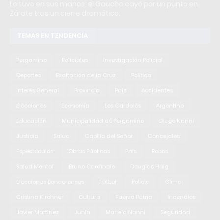
Lo tuvo en sus manos: el Gaucho cayó por un punto en
Zárate tras un cierre dramático.
TEMAS EN TENDENCIA
Pergamino
Policiales
Investigación Policial
Deportes
Exaltación de la Cruz
Política
Interés General
Provincia
Pais
Accidentes
Elecciones
Economía
Los Cardales
Argentina
Educación
Municipalidad de Pergamino
Diego Nanni
Justicia
Salud
Capilla del Señor
Concejales
Espectáculos
Obras Públicas
País
Robos
Salud Mental
Bruno Cardinale
Douglas Haig
Elecciones Bonaerenses
Fútbol
Policia
Clima
Cristina Kirchner
Cultura
Fuerza Patria
Incendios
Javier Martinez
Junín
Mariela Nanni
Seguridad