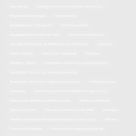
Elon Musk
Emergencia vial Exaltación de la Cruz
Empleados Estatales
Empretienda
Empretienda Changuito
Entrenamiento
Equipamiento militar en tren
Ernesto Tenembaum
Escuela Municipal de Atletismo Los Cardales
Espinoza
Estafa Virtual
Estafa en Facebook
Estafas
Esteban Cejas
Exaltación de la Cruz discapacidad
Exaltación de la Cruz reconocimientos
Exaltación de la Cruz seguridad vecinal
Fallecimientos
Famosos
Farmacias de turno Exaltación de la Cruz
Federación Bomberos Buenos Aires
Federico Achavál
Fernanda Díaz
Fernando Mendoza de PAMI
Festejos
Festival de Teatro de Humor Exaltación de la Cruz
Fitness
Francisco Reverter
Frecuencias reducidas trenes