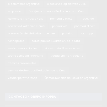
e-commerce Argentina
elecciones legislativas 2025
empresas
festejos patronales Exaltación de la Cruz
homenaje 11-S Nueva York
homenaje piloto
industrias
operativo Exaltación Cerca
pbamarket
pbamarket.com
prevención del delito barrio Lemee
proteina
rutinapp
rutinapp.me
salud pública Exaltación de la Cruz
servicios municipales
siniestro vial Buenos Aires
teatro comedia Argentina
tienda online Argentina
trámites provinciales
vecinos destacados Exaltación de la Cruz
vender por WhatsApp
Últimas Noticias del Dolar en Argentina
CONTACTO - GRUPO INFOPBA