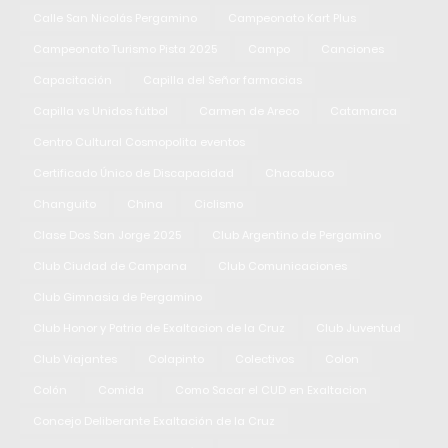
Calle San Nicolás Pergamino
Campeonato Kart Plus
Campeonato Turismo Pista 2025
Campo
Canciones
Capacitación
Capilla del Señor farmacias
Capilla vs Unidos fútbol
Carmen de Areco
Catamarca
Centro Cultural Cosmopolita eventos
Certificado Único de Discapacidad
Chacabuco
Changuito
China
Ciclismo
Clase Dos San Jorge 2025
Club Argentino de Pergamino
Club Ciudad de Campana
Club Comunicaciones
Club Gimnasia de Pergamino
Club Honor y Patria de Exaltacion de la Cruz
Club Juventud
Club Viajantes
Colapinto
Colectivos
Colon
Colón
Comida
Como Sacar el CUD en Exaltacion
Concejo Deliberante Exaltación de la Cruz