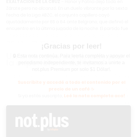
EXALTACIÓN DE LA CRUZ
– Honor y Patria dejó todo en
Zárate pero no alcanzó. En un duelo vibrante por la sexta
fecha de la Liga ABZC, el conjunto capillero cayó
ajustadamente por 65 a 64 ante Belgrano, que definió el
encuentro en la última jugada de la noche. El partido fue
un verdadero pulso de estrategias, entrega y tensión
hasta el último segundo.
¡Gracias por leer!
Un arranque dominado por
🔒 Esta nota continúa. Para leerla completa y apoyar el
la experiencia del local
periodismo independiente, te invitamos a unirte a
not.plus Premium por solo $1 Dólar!.
Belgrano comenzó firme, haciendo valer su poder físico y
Suscribite y accedé a todo el contenido por el
su rodaje como equipo experimentado. El Indio sacó
precio de un café
☕
ventaja rápida y se llevó el primer cuarto por 19 a 14. Honor
Si ya estás suscripto,
Leé la nota completa aca!
y Patria, en cambio, tardó en encontrar su ritmo, aunque
contó con buenas intervenciones de Véliz y Mazzini que lo
mantuvieron a tiro.
Reacción gaucha y equilibrio
antes del descanso