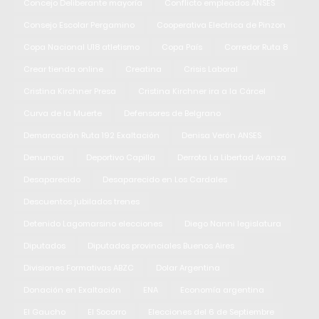
Concejo Deliberante mayoría
Conflicto empleados ANSES
Consejo Escolar Pergamino
Cooperativa Electrica de Pinzon
Copa Nacional U18 atletismo
Copa País
Corredor Ruta 8
Crear tienda online
Creatina
Crisis Laboral
Cristina Kirchner Presa
Cristina Kirchner ira a la Cárcel
Curva de la Muerte
Defensores de Belgrano
Demarcación Ruta 192 Exaltación
Denisa Verón ANSES
Denuncia
Deportivo Capilla
Derrota La Libertad Avanza
Desaparecido
Desaparecido en Los Cardales
Descuentos jubilados trenes
Detenido Lagomarsino elecciones
Diego Nanni legislatura
Diputados
Diputados provinciales Buenos Aires
Divisiones Formativas ABZC
Dolar Argentina
Donación en Exaltación
ENA
Economía argentina
El Gaucho
El Socorro
Elecciones del 6 de Septiembre