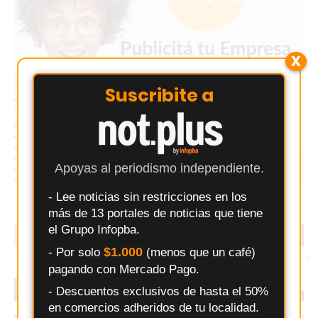
X
Suscribite a
Apoyas al periodismo independiente.
- Lee noticias sin restricciones en los
más de 13 portales de noticias que tiene
el Grupo Infopba.
EN TENDENCIA
LO MÁS LEIDO
$1.000
- Por solo
(menos que un café)
×
Entérate primero
pagando con Mercado Pago.
Síguenos en
Instagram
ÚLTIMO MOMENTO
- Descuentos exclusivos de hasta el 50%
en comercios adheridos de tu localidad.