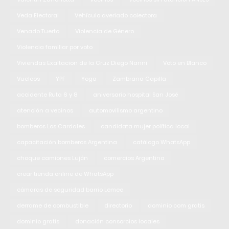
Veda Electoral
Vehículo averiado colectora
Venado Tuerto
Violencia de Género
Violencia familiar por voto
Viviendas Exaltacion de la Cruz Diego Nanni
Voto en Blanco
Vuelcos
YPF
Yoga
Zambrana Capilla
accidente Ruta 6 y 8
aniversario hospital San José
atención a vecinos
automovilismo argentino
bomberos Los Cardales
candidata mujer política local
capacitación bomberos Argentina
catálogo WhatsApp
choque camiones Luján
comercios Argentina
crear tienda online de WhatsApp
cámaras de seguridad barrio Lemee
derrame de combustible
directorio
dominio com gratis
dominio gratis
donación consorcios locales