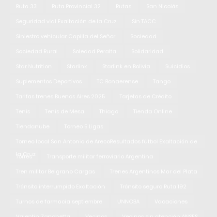
Ruta 33
Ruta Provincial 32
Rutas
San Nicolás
Seguridad vial Exaltación de la Cruz
Sin TACC
Siniestro vehicular Capilla del Señor
Sociedad
Sociedad Rural
Soledad Peralta
Solidaridad
Star Nutrition
Starlink
Starlink en Bolivia
Suicidios
Suplementos Deportivos
TC Bonaerense
Tango
Tarifas trenes Buenos Aires 2025
Tarjetas de Crédito
Tenis
Tenis de Mesa
Thiago
Tienda Online
Tiendanube
Torneo 5 Ligas
Torneo local San Antonio de ArecoResultados fútbol Exaltación de
la Cruz
Torres
Transporte militar ferroviario Argentina
Tren militar Belgrano Cargas
Trenes Argentinos Mar del Plata
Tránsito interrumpido Exaltación
Tránsito seguro Ruta 192
Turnos de farmacia septiembre
UNNOBA
Vacaciones
Valentin Zanchetta
Vecinos
Vecinos sin atención ANSES