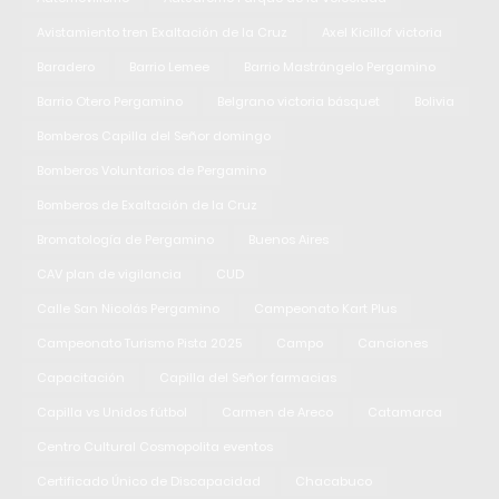
Avistamiento tren Exaltación de la Cruz
Axel Kicillof victoria
Baradero
Barrio Lemee
Barrio Mastrángelo Pergamino
Barrio Otero Pergamino
Belgrano victoria básquet
Bolivia
Bomberos Capilla del Señor domingo
Bomberos Voluntarios de Pergamino
Bomberos de Exaltación de la Cruz
Bromatología de Pergamino
Buenos Aires
CAV plan de vigilancia
CUD
Calle San Nicolás Pergamino
Campeonato Kart Plus
Campeonato Turismo Pista 2025
Campo
Canciones
Capacitación
Capilla del Señor farmacias
Capilla vs Unidos fútbol
Carmen de Areco
Catamarca
Centro Cultural Cosmopolita eventos
Certificado Único de Discapacidad
Chacabuco