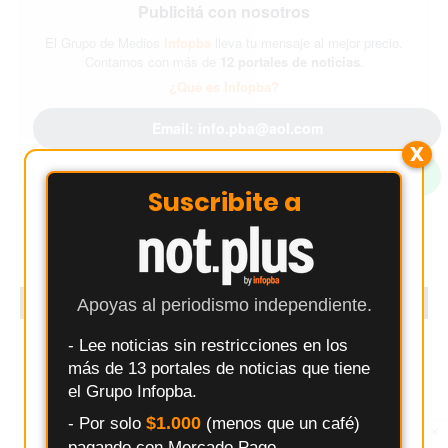
Publicitá con nosotros
El Grupo de Medios
Infopba
lleva tu mensaje al mejor precio.
Contamos con más de
12 portales de noticias
.
¿Qué es Infopba?
Email: info.pba@aol.com
X
WhatsApp: 2477399698
Suscribite a
PUBLICIDAD
Apoyas al periodismo independiente.
- Lee noticias sin restricciones en los
más de 13 portales de noticias que tiene
el Grupo Infopba.
$1.000
- Por solo
(menos que un café)
×
Entérate primero
pagando con Mercado Pago.
Síguenos en