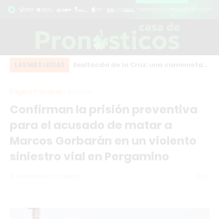
Fuerte ruptura en Pergamino: el
Exaltación de la Cruz: una camioneta
Pe
LAS MÁS LEIDAS
intendente Martínez desafía a Milei y
RAM quedó detenida en plena calle
de
Página Principal
Justicia
se suma al frente HECHOS
frente al Hospital Modular
de
Confirman la prisión preventiva
para el acusado de matar a
Marcos Gorbarán en un violento
siniestro vial en Pergamino
Redacción Infopba
0