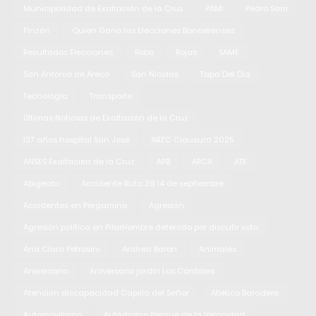
Municipalidad de Exaltación de la Cruz
PAMI
Pedro Sarri
Pinzón
Quien Gano las Elecciones Bonaerenses
Resultados Elecciones
Robo
Rojas
SAME
San Antonio de Areco
San Nicolas
Tapa Del Dia
Tecnología
Transporte
Últimas Noticias de Exaltación de la Cruz
137 años hospital San José
ABZC Clausura 2025
ANSES Exaltación de la Cruz
APB
ARCA
ATE
Abigeato
Accidente Ruta 39 14 de septiembre
Accidentes en Pergamino
Agresión
Agresión política en PilarHombre detenido por discutir voto
Ana Clara Petrosini
Andrea Baron
Animales
Aniversario
Aniversario jardín Los Cardales
Atención discapacidad Capilla del Señor
Atlético Baradero
Automovilismo
Autódromo Parque de la Velocidad