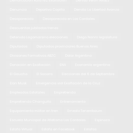
Demarcación Ruta 192 Exaltación
Denisa Verón ANSES
Denuncia
Deportivo Capilla
Derrota La Libertad Avanza
Desaparecido
Desaparecido en Los Cardales
Descuentos jubilados trenes
Detenido Lagomarsino elecciones
Diego Nanni legislatura
Diputados
Diputados provinciales Buenos Aires
Divisiones Formativas ABZC
Dolar Argentina
Donación en Exaltación
ENA
Economía argentina
El Gaucho
El Socorro
Elecciones del 6 de Septiembre
Elon Musk
Emergencia vial Exaltación de la Cruz
Empleados Estatales
Empretienda
Empretienda Changuito
Entrenamiento
Equipamiento militar en tren
Ernesto Tenembaum
Escuela Municipal de Atletismo Los Cardales
Espinoza
Estafa Virtual
Estafa en Facebook
Estafas