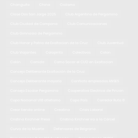
Changuito
China
Ciclismo
Clase Dos San Jorge 2025
Club Argentino de Pergamino
Club Ciudad de Campana
Club Comunicaciones
Club Gimnasia de Pergamino
Club Honor y Patria de Exaltacion de la Cruz
Club Juventud
Club Viajantes
Colapinto
Colectivos
Colon
Colón
Comida
Como Sacar el CUD en Exaltacion
Concejo Deliberante Exaltación de la Cruz
Concejo Deliberante mayoría
Conflicto empleados ANSES
Consejo Escolar Pergamino
Cooperativa Electrica de Pinzon
Copa Nacional U18 atletismo
Copa País
Corredor Ruta 8
Crear tienda online
Creatina
Crisis Laboral
Cristina Kirchner Presa
Cristina Kirchner ira a la Cárcel
Curva de la Muerte
Defensores de Belgrano