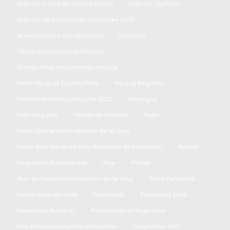
Noticias Jularó de Parada Robles
Noticias Los Pinos
Noticias de accidentes septiembre 2025
Nuevo número discapacidad
Nutrición
Obras municipales Exaltación
Ornella Pérez lanzamiento de bala
Pablo Vázquez Turismo Pista
Parque Belgrano
Partido Libertario campaña 2025
Passaglia
Pato Izaguirre
Pedido de Oración
Pedix
Pedro Querencio Exaltación de la Cruz
Pedro Sarri defiende a los Bomberos de Exaltación
Peleas
Pergamino Automotores
Pilar
Pilates
Plan de Viviendas Exaltación de la Cruz
Plaza Peruzzotti
Policía despeja calle
Powerbody
Powerbody Club
Powerbody Nutrition
Precio Dolar en Argentina
Proyectos municipales sostenibles
Pueyrredon 689