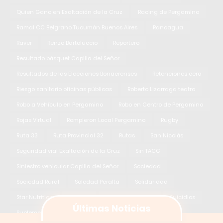
Quien Gano en Exaltación de la Cruz
Racing de Pergamino
Ramal CC Belgrano Tucumán Buenos Aires
Rancagua
Raver
Renzo Bartoluccio
Reportero
Resultado básquet Capilla del Señor
Resultados de las Elecciones Bonaerenses
Retenciones cero
Riesgo sanitario oficinas públicas
Roberto Lizarraga teatro
Robo a Vehículo en Pergamino
Robo en Centro de Pergamino
Rojas Virtual
Rompieron Local Pergamino
Rugby
Ruta 33
Ruta Provincial 32
Rutas
San Nicolás
Seguridad vial Exaltación de la Cruz
Sin TACC
Siniestro vehicular Capilla del Señor
Sociedad
Sociedad Rural
Soledad Peralta
Solidaridad
Star Nutrition
Starlink
Starlink en Bolivia
Suicidios
Suplementos Deportivos
TC Bonaerense
Tango
Últimas Noticias