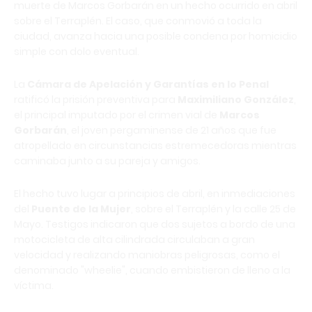
muerte de Marcos Gorbarán en un hecho ocurrido en abril
sobre el Terraplén. El caso, que conmovió a toda la
ciudad, avanza hacia una posible condena por homicidio
simple con dolo eventual.
La
Cámara de Apelación y Garantías en lo Penal
ratificó la prisión preventiva para
Maximiliano González
,
el principal imputado por el crimen vial de
Marcos
Gorbarán
, el joven pergaminense de 21 años que fue
atropellado en circunstancias estremecedoras mientras
caminaba junto a su pareja y amigos.
El hecho tuvo lugar a principios de abril, en inmediaciones
del
Puente de la Mujer
, sobre el Terraplén y la calle 25 de
Mayo. Testigos indicaron que dos sujetos a bordo de una
motocicleta de alta cilindrada circulaban a gran
velocidad y realizando maniobras peligrosas, como el
denominado "wheelie", cuando embistieron de lleno a la
víctima.