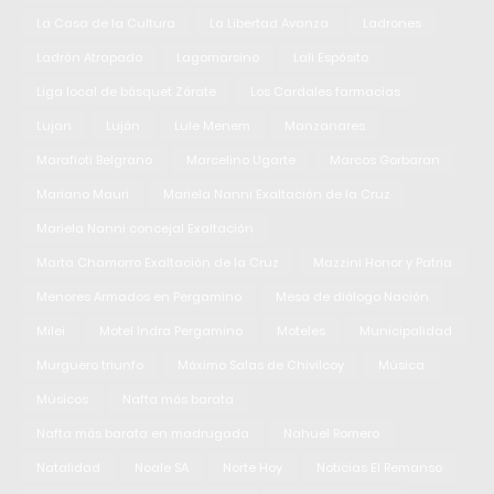
La Casa de la Cultura
La Libertad Avanza
Ladrones
Ladrón Atrapado
Lagomarsino
Lali Espósito
Liga local de básquet Zárate
Los Cardales farmacias
Lujan
Luján
Lule Menem
Manzanares
Marafioti Belgrano
Marcelino Ugarte
Marcos Gorbaran
Mariano Mauri
Mariela Nanni Exaltación de la Cruz
Mariela Nanni concejal Exaltación
Marta Chamorro Exaltación de la Cruz
Mazzini Honor y Patria
Menores Armados en Pergamino
Mesa de diálogo Nación
Milei
Motel Indra Pergamino
Moteles
Municipalidad
Murguero triunfo
Máximo Salas de Chivilcoy
Música
Músicos
Nafta más barata
Nafta más barata en madrugada
Nahuel Romero
Natalidad
Noale SA
Norte Hoy
Noticias El Remanso