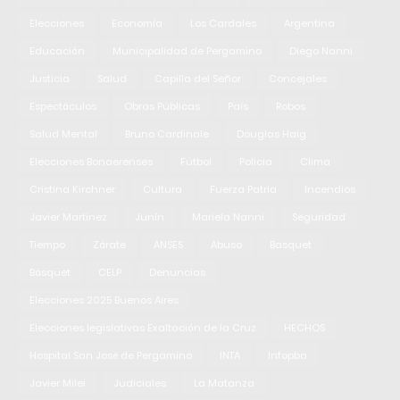
Elecciones
Economía
Los Cardales
Argentina
Educación
Municipalidad de Pergamino
Diego Nanni
Justicia
Salud
Capilla del Señor
Concejales
Espectáculos
Obras Públicas
País
Robos
Salud Mental
Bruno Cardinale
Douglas Haig
Elecciones Bonaerenses
Fútbol
Policia
Clima
Cristina Kirchner
Cultura
Fuerza Patria
Incendios
Javier Martinez
Junín
Mariela Nanni
Seguridad
Tiempo
Zárate
ANSES
Abuso
Basquet
Básquet
CELP
Denuncias
Elecciones 2025 Buenos Aires
Elecciones legislativas Exaltación de la Cruz
HECHOS
Hospital San José de Pergamino
INTA
Infopba
Javier Milei
Judiciales
La Matanza