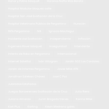
Honor y Patria básquet
Horarios Nafta Más Barata
Hospital Modular bloqueo calle
Hospital San José Exaltación de la Cruz
Hospital Veterinario Público de Pergamino
Huracán
INTA Pergamino
IVA
Ignacio Maiztegui
Incidente vial Exaltación
Independiente
Inflación
Ingeniero Raver básquet
Inseguridad
Intendente
Intento de Robo en Pergamino
Internacional
Internet Satelital
Iván Villagran
Jardín 902 Los Cardales
Jardín de Infantes Pergamino
Javier Milei ATN
Jonathan Esteban Chávez
José C Paz
Jubilados Estafados
Juegos Bonaerenses Exaltación de la Cruz
Julia Riera
Juliano Almeida
Junín Bragado trenes
Karina Milei
Kart Plus
Karting
Kevin Medrano goles