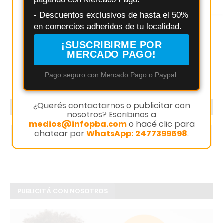
Instagram
- Descuentos exclusivos de hasta el 50%
en comercios adheridos de tu localidad.
¡SUSCRIBIRME POR
MERCADO PAGO!
Pago seguro con Mercado Pago o Paypal.
¿Querés contactarnos o publicitar con
SEGUINOS
nosotros? Escribinos a
medios@infopba.com
o hacé clic para
chatear por
WhatsApp: 2477399698
.
1.5k
1.8k
PUBLICITÁ CON NOSOTROS