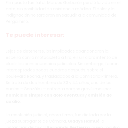
El impacto fue fatal. Marcos Gorbarán perdió la vida en el
acto, sin posibilidad de asistencia médica. El dolor y la
indignación no tardaron en sacudir a la comunidad de
Pergamino.
Te puede interesar:
Lejos de detenerse, los implicados abandonaron la
escena con la motocicleta a tiro, en un claro intento de
eludir las consecuencias judiciales. Sin embargo, fueron
interceptados pocas cuadras después, sobre el
boulevard Rocha, y trasladados a la Comisaría Primera.
Se trata de dos hombres de 33 y 44 años, uno de los
cuales —González— enfrenta cargos gravísimos por
homicidio simple con dolo eventual
y
omisión de
auxilio
.
La resolución judicial, ahora firme, fue dictada por la
jueza subrogante de Cámara,
Gladys Hamué
, a
instancias del fiscal
Fernando Pertierra
, quien impulsó