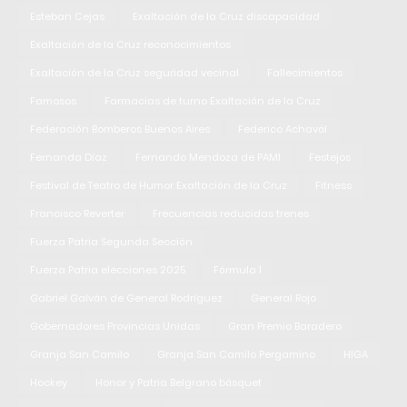
Esteban Cejas
Exaltación de la Cruz discapacidad
Exaltación de la Cruz reconocimientos
Exaltación de la Cruz seguridad vecinal
Fallecimientos
Famosos
Farmacias de turno Exaltación de la Cruz
Federación Bomberos Buenos Aires
Federico Achavál
Fernanda Díaz
Fernando Mendoza de PAMI
Festejos
Festival de Teatro de Humor Exaltación de la Cruz
Fitness
Francisco Reverter
Frecuencias reducidas trenes
Fuerza Patria Segunda Sección
Fuerza Patria elecciones 2025
Fórmula 1
Gabriel Galván de General Rodríguez
General Rojo
Gobernadores Provincias Unidas
Gran Premio Baradero
Granja San Camilo
Granja San Camilo Pergamino
HIGA
Hockey
Honor y Patria Belgrano básquet