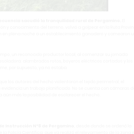
cuencia sacudió la tranquilidad rural de Pergamino.
El
ón y conocimiento del terreno, volvió a golpear en la Ruta Provin
ron en plena noche a un establecimiento ganadero y carnearon 
campo, un reconocido productor local, al comenzar su jornada
esoladora: alambrados rotos, boyeros eléctricos cortados y los
rne, por supuesto, ya no estaba.
e los autores del hecho violentaron el tejido perimetral, el
ue evidencia un trabajo planificado. No se cuenta con cámaras d
 aún más la posibilidad de esclarecer el hecho.
de Instrucción Nº8 de Pergamino
, desde donde se ordenó la
a Policía Científica, que ya realizó el relevamiento de la zona 