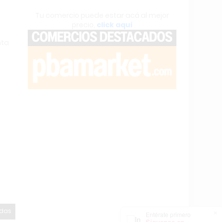
Tu comercio puede estar acá al mejor
precio,
click aquí
nta
a
odas
×
Entérate primero
Síguenos en