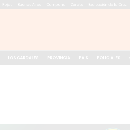
Rojas
Buenos Aires
Campana
Zárate
Exaltación de la Cruz
El tiempo en Exalt
LOS CARDALES
PROVINCIA
PAIS
POLICIALES