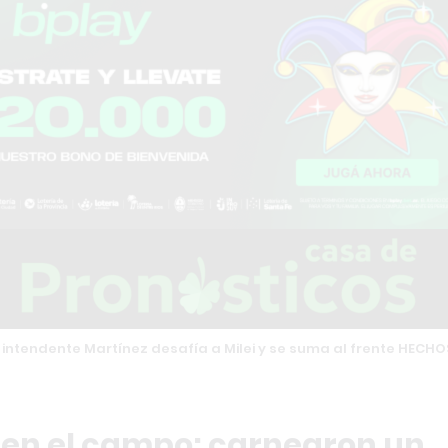
 intendente Martínez desafía a Milei y se suma al frente HECHO
o en el campo: carnearon un