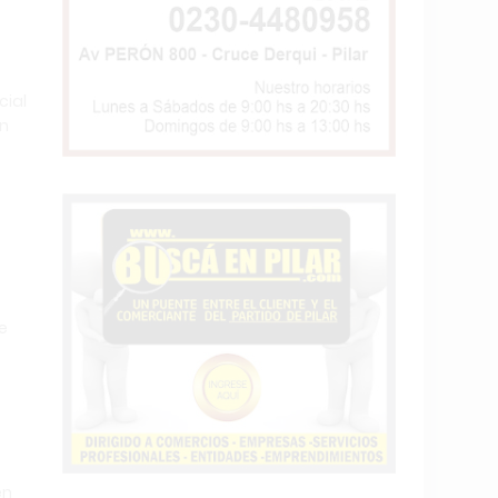
cial
un
e
en