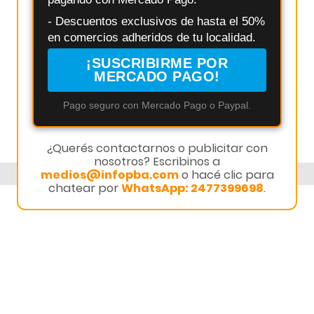
- Descuentos exclusivos de hasta el 50%
en comercios adheridos de tu localidad.
¡SUSCRIBIRME POR
MERCADO PAGO!
Pago seguro con Mercado Pago o Paypal.
¿Querés contactarnos o publicitar con
nosotros? Escribinos a
medios@infopba.com
o hacé clic para
chatear por
WhatsApp: 2477399698
.