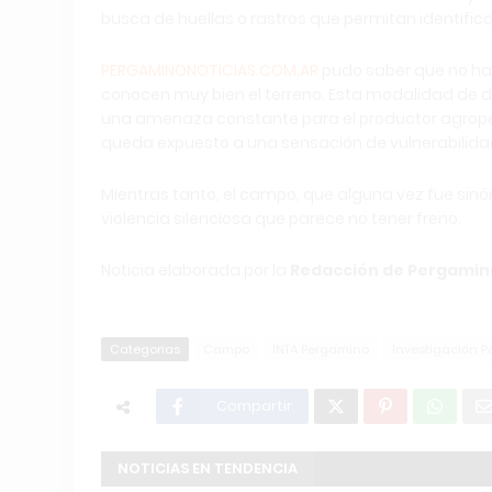
busca de huellas o rastros que permitan identifica
PERGAMINONOTICIAS.COM.AR
pudo saber que no hay
conocen muy bien el terreno. Esta modalidad de de
una amenaza constante para el productor agrope
queda expuesto a una sensación de vulnerabilidad
Mientras tanto, el campo, que alguna vez fue sinó
violencia silenciosa que parece no tener freno.
Noticia elaborada por la
Redacción de Pergamino
Categorias
Campo
INTA Pergamino
Investigación Po
Compartir
NOTICIAS EN TENDENCIA