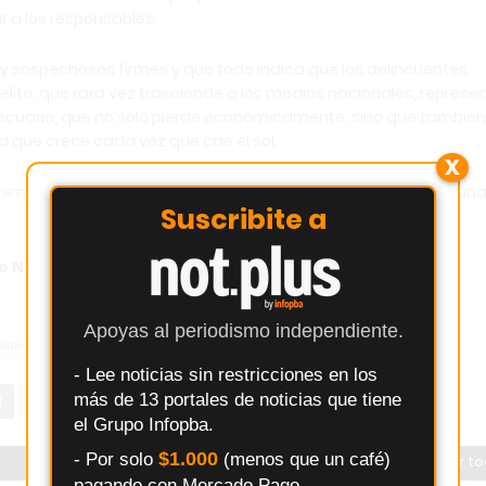
r a los responsables.
 sospechosos firmes y que todo indica que los delincuentes
lito, que rara vez trasciende a los medios nacionales, represe
cuario, que no sólo pierde económicamente, sino que también
 que crece cada vez que cae el sol.
X
nimo de seguridad y trabajo en paz, vuelve a ser víctima de un
Suscribite a
 Noticias del Grupo de Medios
infopba.com
.
Apoyas al periodismo independiente.
licial
Policiales
Robo
Ruta Provincial 32
- Lee noticias sin restricciones en los
más de 13 portales de noticias que tiene
el Grupo Infopba.
$1.000
- Por solo
(menos que un café)
Ver t
pagando con Mercado Pago.