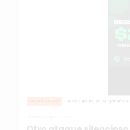
Fuerte ruptura en Pergamino: el
LAS MÁS LEIDAS
Página Principal
Campo
Otro ataque silencios