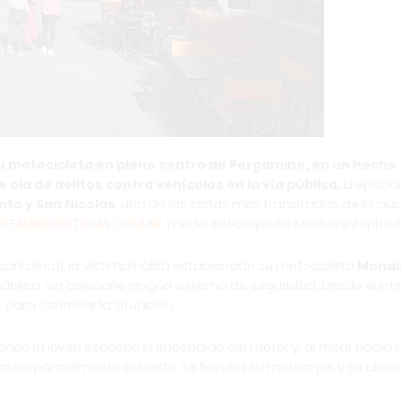
 su motocicleta en pleno centro de Pergamino, en un hecho
 ola de delitos contra vehículos en la vía pública.
El episod
into y San Nicolás
, una de las zonas más transitadas de la ciu
ERGAMINONOTICIAS.COM.AR
, medio del Grupo de Medios infopba.
aría local, la víctima había estacionado su motocicleta
Mondi
pública, sin colocarle ningún sistema de seguridad. Desde el inte
ara controlar la situación.
ndo la joven escuchó el encendido del motor y, al mirar hacia l
rostro parcialmente cubierto, se llevaba su moto a pie y se alej