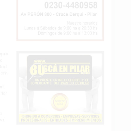
 que
io
dad.
com.
al
rior
a
aba