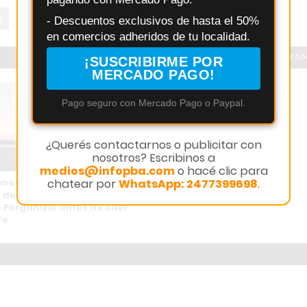
- Descuentos exclusivos de hasta el 50%
en comercios adheridos de tu localidad.
Ver t
¡SUSCRIBIRME POR
MERCADO PAGO!
Pago seguro con Mercado Pago o Paypal.
¿Querés contactarnos o publicitar con
nosotros? Escribinos a
medios@infopba.com
o hacé clic para
chatear por
WhatsApp: 2477399698
.
neta: revelan que la
de cocaína fue en un
 Pergamino antes de caer
Fe