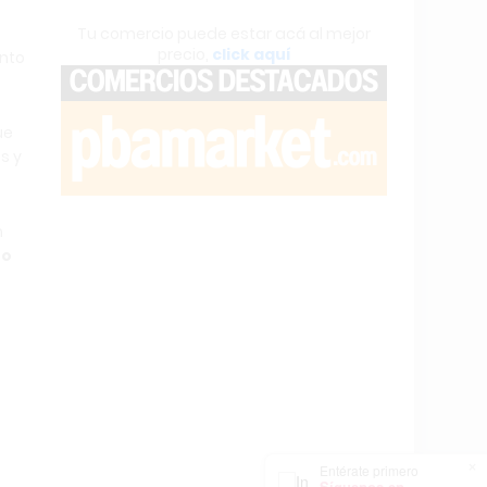
Tu comercio puede estar acá al mejor
precio,
click aquí
nto
ue
s y
n
so
×
Entérate primero
Síguenos en