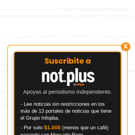
n actuaciones bajo la carátula
“Hurto agravado de vehículo
Unidad Funcional de Instrucción y Juicio N°2
del Departame
dado fue ingresado al sistema como sustraído, y la investigación f
 que ya se encuentra trabajando en la recolección de testimonio
X
Suscribite a
 ni se ha recuperado la motocicleta. El caso vuelve a poner e
udad y
la necesidad de tomar medidas de prevención inclu
ticias.com.ar
Apoyas al periodismo independiente.
- Lee noticias sin restricciones en los
ios
infopba.com
más de 13 portales de noticias que tiene
el Grupo Infopba.
$1.000
- Por solo
(menos que un café)
os
pagando con Mercado Pago.