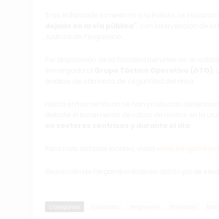
Tras el llamado inmediato a la Policía, se iniciaro
dejado en la vía pública”
, con intervención de la
Judicial de Pergamino.
Por disposición de la fiscalía interviniente, el ro
encargada al
Grupo Táctico Operativo (GTO)
,
análisis de cámaras de seguridad del área.
Hasta el momento no se han producido detenciones
debate el incremento de robos de motos en la ci
en sectores céntricos y durante el día
.
Para más noticias locales, visitá
www.pergaminono
Redacción de Pergamino Noticias del Grupo de Med
Categorias
Judiciales
Pergamino
Policiales
Rob