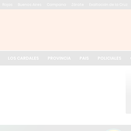
Rojas
Buenos Aires
Campana
Zárate
Exaltación de la Cruz
El tiempo en Exalt
LOS CARDALES
PROVINCIA
PAIS
POLICIALES