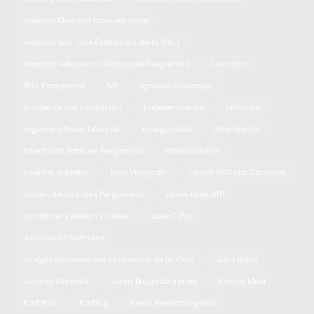
Hospital Modular bloqueo calle
Hospital San José Exaltación de la Cruz
Hospital Veterinario Público de Pergamino
Huracán
INTA Pergamino
IVA
Ignacio Maiztegui
Incidente vial Exaltación
Independiente
Inflación
Ingeniero Raver básquet
Inseguridad
Intendente
Intento de Robo en Pergamino
Internacional
Internet Satelital
Iván Villagran
Jardín 902 Los Cardales
Jardín de Infantes Pergamino
Javier Milei ATN
Jonathan Esteban Chávez
José C Paz
Jubilados Estafados
Juegos Bonaerenses Exaltación de la Cruz
Julia Riera
Juliano Almeida
Junín Bragado trenes
Karina Milei
Kart Plus
Karting
Kevin Medrano goles