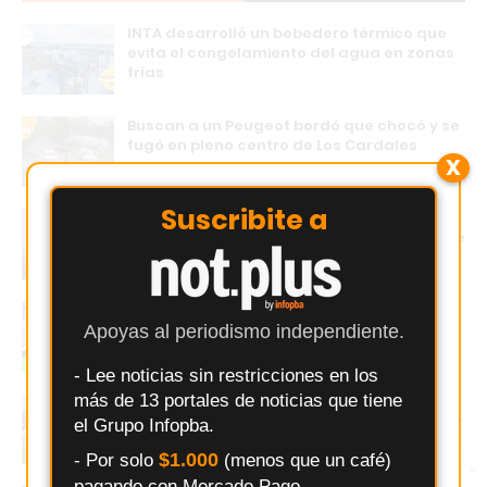
INTA desarrolló un bebedero térmico que
evita el congelamiento del agua en zonas
frías
Buscan a un Peugeot bordó que chocó y se
fugó en pleno centro de Los Cardales
X
Suscribite a
Fuerte ruptura en Pergamino: el intendente
Martínez desafía a Milei y se suma al frente
HECHOS
El error que hace perder ventas a los
comercios Argentinos
Apoyas al periodismo independiente.
- Lee noticias sin restricciones en los
más de 13 portales de noticias que tiene
Douglas Haig visita a Independiente de
Chivilcoy con la misión de mantenerse líder
el Grupo Infopba.
$1.000
- Por solo
(menos que un café)
×
Entérate primero
pagando con Mercado Pago.
Síguenos en