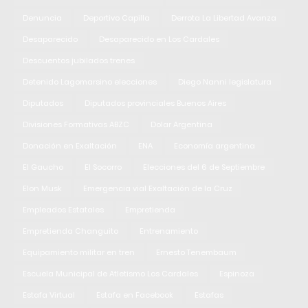
Denuncia
Deportivo Capilla
Derrota La Libertad Avanza
Desaparecido
Desaparecido en Los Cardales
Descuentos jubilados trenes
Detenido Lagomarsino elecciones
Diego Nanni legislatura
Diputados
Diputados provinciales Buenos Aires
Divisiones Formativas ABZC
Dolar Argentina
Donación en Exaltación
ENA
Economía argentina
El Gaucho
El Socorro
Elecciones del 6 de Septiembre
Elon Musk
Emergencia vial Exaltación de la Cruz
Empleados Estatales
Empretienda
Empretienda Changuito
Entrenamiento
Equipamiento militar en tren
Ernesto Tenembaum
Escuela Municipal de Atletismo Los Cardales
Espinoza
Estafa Virtual
Estafa en Facebook
Estafas