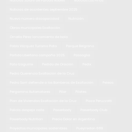
Noticias Jularó de Parada Robles
Noticias Los Pinos
Noticias de accidentes septiembre 2025
Nuevo número discapacidad
Nutrición
Obras municipales Exaltación
Ornella Pérez lanzamiento de bala
Pablo Vázquez Turismo Pista
Parque Belgrano
Partido Libertario campaña 2025
Passaglia
Pato Izaguirre
Pedido de Oración
Pedix
Pedro Querencio Exaltación de la Cruz
Pedro Sarri defiende a los Bomberos de Exaltación
Peleas
Pergamino Automotores
Pilar
Pilates
Plan de Viviendas Exaltación de la Cruz
Plaza Peruzzotti
Policía despeja calle
Powerbody
Powerbody Club
Powerbody Nutrition
Precio Dolar en Argentina
Proyectos municipales sostenibles
Pueyrredon 689