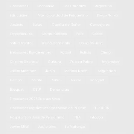
Elecciones
Economía
Los Cardales
Argentina
Educación
Municipalidad de Pergamino
Diego Nanni
Justicia
Salud
Capilla del Señor
Concejales
Espectáculos
Obras Públicas
País
Robos
Salud Mental
Bruno Cardinale
Douglas Haig
Elecciones Bonaerenses
Fútbol
Policia
Clima
Cristina Kirchner
Cultura
Fuerza Patria
Incendios
Javier Martinez
Junín
Mariela Nanni
Seguridad
Tiempo
Zárate
ANSES
Abuso
Basquet
Básquet
CELP
Denuncias
Elecciones 2025 Buenos Aires
Elecciones legislativas Exaltación de la Cruz
HECHOS
Hospital San José de Pergamino
INTA
Infopba
Javier Milei
Judiciales
La Matanza