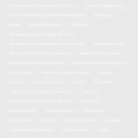
Quien Gano en Exaltación de la Cruz
Racing de Pergamino
Ramal CC Belgrano Tucumán Buenos Aires
Rancagua
Raver
Renzo Bartoluccio
Reportero
Resultado básquet Capilla del Señor
Resultados de las Elecciones Bonaerenses
Retenciones cero
Riesgo sanitario oficinas públicas
Roberto Lizarraga teatro
Robo a Vehículo en Pergamino
Robo en Centro de Pergamino
Rojas Virtual
Rompieron Local Pergamino
Rugby
Ruta 33
Ruta Provincial 32
Rutas
San Nicolás
Seguridad vial Exaltación de la Cruz
Sin TACC
Siniestro vehicular Capilla del Señor
Sociedad
Sociedad Rural
Soledad Peralta
Solidaridad
Star Nutrition
Starlink
Starlink en Bolivia
Suicidios
Suplementos Deportivos
TC Bonaerense
Tango