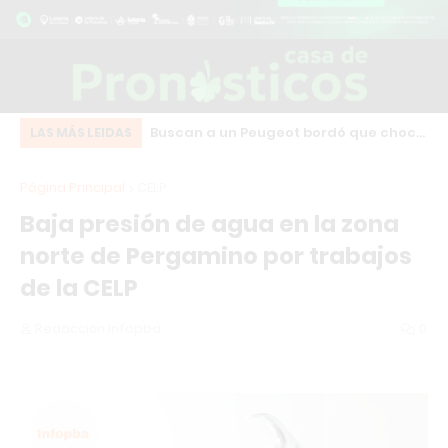
n bebedero térmico
Buscan a un Peugeot bordó que chocó
Fu
LAS MÁS LEIDAS
gelamiento del agua
y se fugó en pleno centro de Los
in
Página Principal
CELP
Cardales
se
Baja presión de agua en la zona
norte de Pergamino por trabajos
de la CELP
Redacción Infopba
0