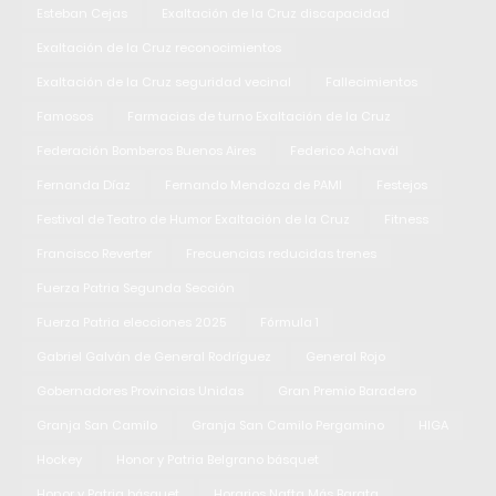
Esteban Cejas
Exaltación de la Cruz discapacidad
Exaltación de la Cruz reconocimientos
Exaltación de la Cruz seguridad vecinal
Fallecimientos
Famosos
Farmacias de turno Exaltación de la Cruz
Federación Bomberos Buenos Aires
Federico Achavál
Fernanda Díaz
Fernando Mendoza de PAMI
Festejos
Festival de Teatro de Humor Exaltación de la Cruz
Fitness
Francisco Reverter
Frecuencias reducidas trenes
Fuerza Patria Segunda Sección
Fuerza Patria elecciones 2025
Fórmula 1
Gabriel Galván de General Rodríguez
General Rojo
Gobernadores Provincias Unidas
Gran Premio Baradero
Granja San Camilo
Granja San Camilo Pergamino
HIGA
Hockey
Honor y Patria Belgrano básquet
Honor y Patria básquet
Horarios Nafta Más Barata