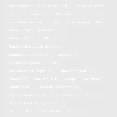
Avistamiento tren Exaltación de la Cruz
Axel Kicillof victoria
Baradero
Barrio Lemee
Barrio Mastrángelo Pergamino
Barrio Otero Pergamino
Belgrano victoria básquet
Bolivia
Bomberos Capilla del Señor domingo
Bomberos Voluntarios de Pergamino
Bomberos de Exaltación de la Cruz
Bromatología de Pergamino
Buenos Aires
CAV plan de vigilancia
CUD
Calle San Nicolás Pergamino
Campeonato Kart Plus
Campeonato Turismo Pista 2025
Campo
Canciones
Capacitación
Capilla del Señor farmacias
Capilla vs Unidos fútbol
Carmen de Areco
Catamarca
Centro Cultural Cosmopolita eventos
Certificado Único de Discapacidad
Chacabuco