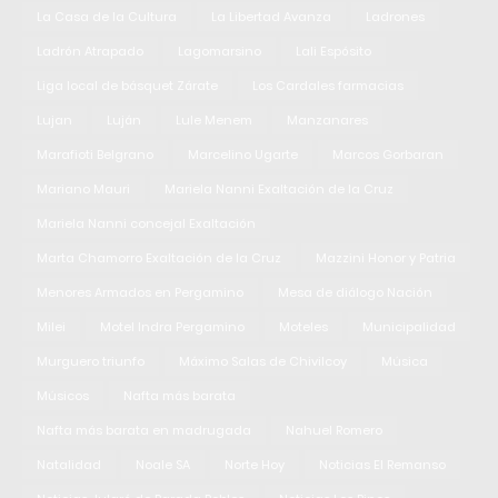
La Casa de la Cultura
La Libertad Avanza
Ladrones
Ladrón Atrapado
Lagomarsino
Lali Espósito
Liga local de básquet Zárate
Los Cardales farmacias
Lujan
Luján
Lule Menem
Manzanares
Marafioti Belgrano
Marcelino Ugarte
Marcos Gorbaran
Mariano Mauri
Mariela Nanni Exaltación de la Cruz
Mariela Nanni concejal Exaltación
Marta Chamorro Exaltación de la Cruz
Mazzini Honor y Patria
Menores Armados en Pergamino
Mesa de diálogo Nación
Milei
Motel Indra Pergamino
Moteles
Municipalidad
Murguero triunfo
Máximo Salas de Chivilcoy
Música
Músicos
Nafta más barata
Nafta más barata en madrugada
Nahuel Romero
Natalidad
Noale SA
Norte Hoy
Noticias El Remanso