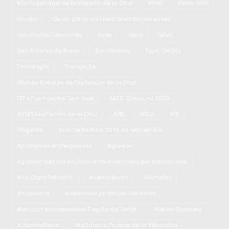
Municipalidad de Exaltación de la Cruz
PAMI
Pedro Sarri
Pinzón
Quien Gano las Elecciones Bonaerenses
Resultados Elecciones
Robo
Rojas
SAME
San Antonio de Areco
San Nicolas
Tapa Del Dia
Tecnología
Transporte
Últimas Noticias de Exaltación de la Cruz
137 años hospital San José
ABZC Clausura 2025
ANSES Exaltación de la Cruz
APB
ARCA
ATE
Abigeato
Accidente Ruta 39 14 de septiembre
Accidentes en Pergamino
Agresión
Agresión política en PilarHombre detenido por discutir voto
Ana Clara Petrosini
Andrea Baron
Animales
Aniversario
Aniversario jardín Los Cardales
Atención discapacidad Capilla del Señor
Atlético Baradero
Automovilismo
Autódromo Parque de la Velocidad