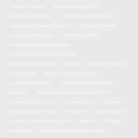
atención a vecinos
automovilismo argentino
bomberos Los Cardales
candidata mujer política local
capacitación bomberos Argentina
catálogo WhatsApp
choque camiones Luján
comercios Argentina
crear tienda online de WhatsApp
cámaras de seguridad barrio Lemee
derrame de combustible
directorio
dominio com gratis
dominio gratis
donación consorcios locales
e-commerce Argentina
elecciones legislativas 2025
empresas
festejos patronales Exaltación de la Cruz
homenaje 11-S Nueva York
homenaje piloto
industrias
operativo Exaltación Cerca
pbamarket
pbamarket.com
prevención del delito barrio Lemee
proteina
rutinapp
rutinapp.me
salud pública Exaltación de la Cruz