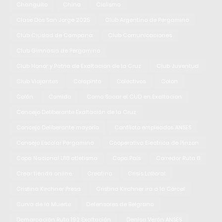
Changuito
China
Ciclismo
Clase Dos San Jorge 2025
Club Argentino de Pergamino
Club Ciudad de Campana
Club Comunicaciones
Club Gimnasia de Pergamino
Club Honor y Patria de Exaltacion de la Cruz
Club Juventud
Club Viajantes
Colapinto
Colectivos
Colon
Colón
Comida
Como Sacar el CUD en Exaltacion
Concejo Deliberante Exaltación de la Cruz
Concejo Deliberante mayoría
Conflicto empleados ANSES
Consejo Escolar Pergamino
Cooperativa Electrica de Pinzon
Copa Nacional U18 atletismo
Copa País
Corredor Ruta 8
Crear tienda online
Creatina
Crisis Laboral
Cristina Kirchner Presa
Cristina Kirchner ira a la Cárcel
Curva de la Muerte
Defensores de Belgrano
Demarcación Ruta 192 Exaltación
Denisa Verón ANSES