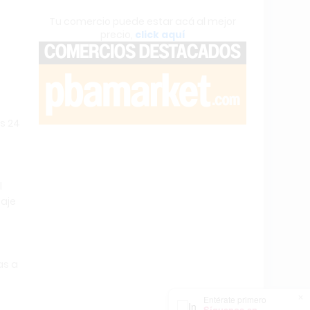
Tu comercio puede estar acá al mejor
precio,
click aquí
as 24
l
saje
as a
×
Entérate primero
Síguenos en