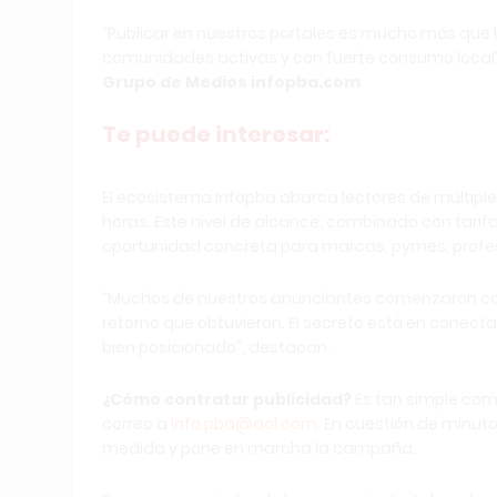
“Publicar en nuestros portales es mucho más que h
comunidades activas y con fuerte consumo local”
Grupo de Medios infopba.com
.
Te puede interesar:
El ecosistema Infopba abarca lectores de múltiples
horas. Este nivel de alcance, combinado con tarif
oportunidad concreta para marcas, pymes, profe
“Muchos de nuestros anunciantes comenzaron con
retorno que obtuvieron. El secreto está en conect
bien posicionado”, destacan.
¿Cómo contratar publicidad?
Es tan simple com
correo a
info.pba@aol.com
. En cuestión de minut
medida y pone en marcha la campaña.