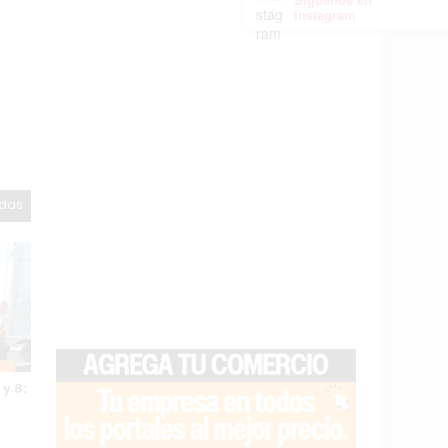
o
Instagram
odas
y 8: