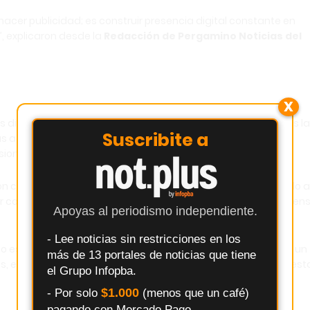
acer publicidad; es construir presencia digital constante en
, explicaron desde la
Redacción de Pergamino Noticias del
X
 distritos, con contenidos periodísticos locales actualizados l
Suscribite a
as accesibles y atención personalizada, representa una
sionales y emprendimientos de toda escala.
 campañas breves y luego extendieron su presencia debido a
ar con la audiencia correcta, en el momento justo y con un men
Apoyas al periodismo independiente.
- Lee noticias sin restricciones en los
o escribir un mensaje por WhatsApp al
2477 399698
o enviar un
más de 13 portales de noticias que tiene
os, el equipo de Infopba brinda asesoramiento, diseña propuest
el Grupo Infopba.
$1.000
- Por solo
(menos que un café)
pagando con Mercado Pago.