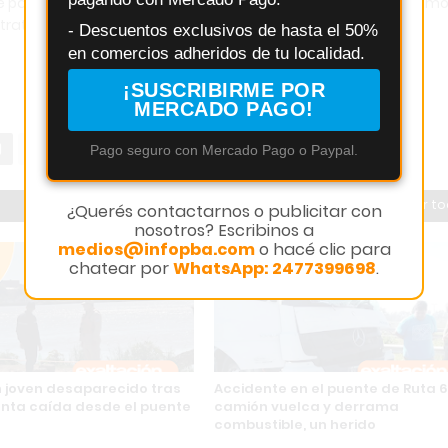
ve para crecer, confiar en medios regionales consolidados com
tratégica que marca la diferencia.
- Descuentos exclusivos de hasta el 50%
en comercios adheridos de tu localidad.
¡SUSCRIBIRME POR
MERCADO PAGO!
Pago seguro con Mercado Pago o Paypal.
Ver t
¿Querés contactarnos o publicitar con
nosotros? Escribinos a
medios@infopba.com
o hacé clic para
chatear por
WhatsApp: 2477399698
.
n joven desaparecido tras
Accidente en el puente de Ruta 6 
nta caída desde el puente
camión vuelca y derrama
combustible, un herido