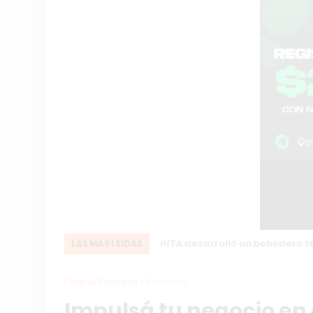
INTA desarrolló un bebedero té
LAS MÁS LEIDAS
Página Principal
Provincia
Impulsá tu negocio en 