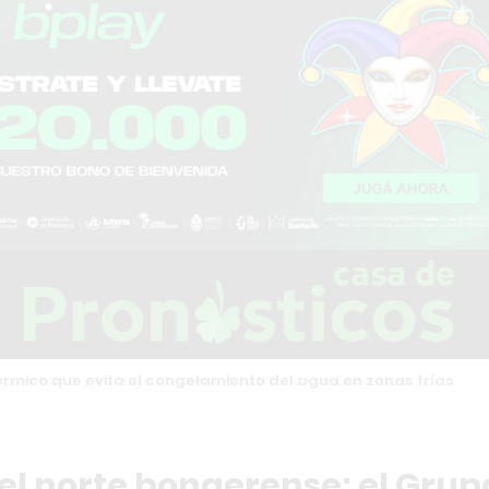
rmico que evita el congelamiento del agua en zonas frías
el norte bonaerense: el Grup