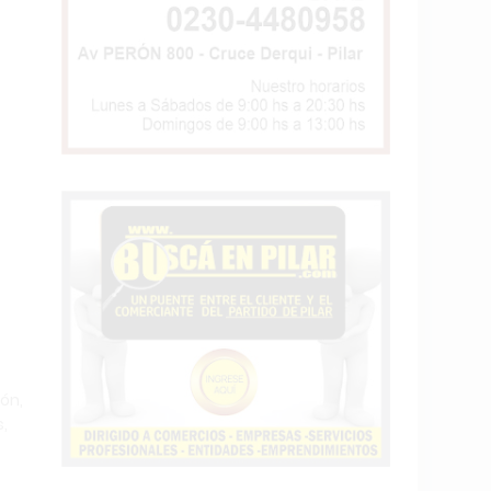
ón,
,