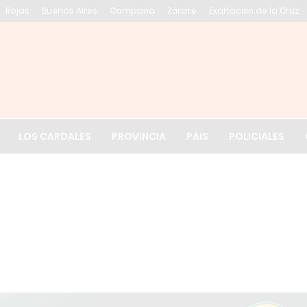
Rojas
Buenos Aires
Campana
Zárate
Exaltación de la Cruz
El tiempo en Exalt
LOS CARDALES
PROVINCIA
PAIS
POLICIALES