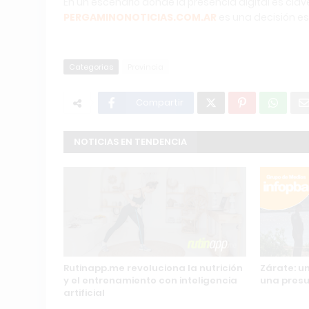
En un escenario donde la presencia digital es cla
PERGAMINONOTICIAS.COM.AR
es una decisión es
Categorias
Provincia
Compartir
NOTICIAS EN TENDENCIA
Rutinapp.me revoluciona la nutrición
Zárate: u
y el entrenamiento con inteligencia
una presu
artificial