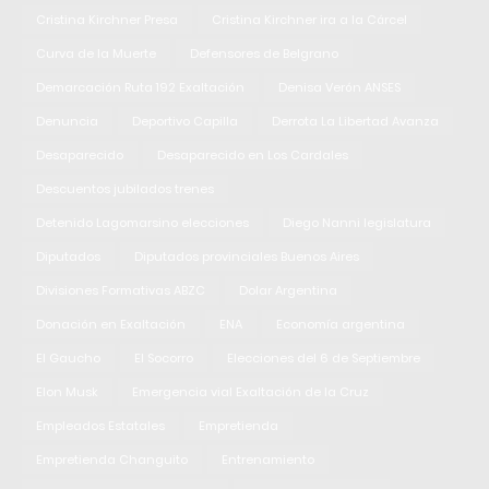
Cristina Kirchner Presa
Cristina Kirchner ira a la Cárcel
Curva de la Muerte
Defensores de Belgrano
Demarcación Ruta 192 Exaltación
Denisa Verón ANSES
Denuncia
Deportivo Capilla
Derrota La Libertad Avanza
Desaparecido
Desaparecido en Los Cardales
Descuentos jubilados trenes
Detenido Lagomarsino elecciones
Diego Nanni legislatura
Diputados
Diputados provinciales Buenos Aires
Divisiones Formativas ABZC
Dolar Argentina
Donación en Exaltación
ENA
Economía argentina
El Gaucho
El Socorro
Elecciones del 6 de Septiembre
Elon Musk
Emergencia vial Exaltación de la Cruz
Empleados Estatales
Empretienda
Empretienda Changuito
Entrenamiento