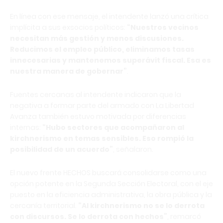
En línea con ese mensaje, el intendente lanzó una crítica
implícita a sus exsocios políticos:
“Nuestros vecinos
necesitan más gestión y menos discusiones.
Reducimos el empleo público, eliminamos tasas
innecesarias y mantenemos superávit fiscal. Esa es
nuestra manera de gobernar”
.
Fuentes cercanas al intendente indicaron que la
negativa a formar parte del armado con La Libertad
Avanza también estuvo motivada por diferencias
internas:
“Hubo sectores que acompañaron al
kirchnerismo en temas sensibles. Eso rompió la
posibilidad de un acuerdo”
, señalaron.
El nuevo frente HECHOS buscará consolidarse como una
opción potente en la Segunda Sección Electoral, con el eje
puesto en la eficiencia administrativa, la obra pública y la
cercanía territorial.
“Al kirchnerismo no se lo derrota
con discursos. Se lo derrota con hechos”
, remarcó