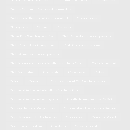
Capilla vs Unidos fútbol
Carmen de Areco
Catamarca
Centro Cultural Cosmopolita eventos
Certificado Único de Discapacidad
Chacabuco
Changuito
China
Ciclismo
Clase Dos San Jorge 2025
Club Argentino de Pergamino
Club Ciudad de Campana
Club Comunicaciones
Club Gimnasia de Pergamino
Club Honor y Patria de Exaltacion de la Cruz
Club Juventud
Club Viajantes
Colapinto
Colectivos
Colon
Colón
Comida
Como Sacar el CUD en Exaltacion
Concejo Deliberante Exaltación de la Cruz
Concejo Deliberante mayoría
Conflicto empleados ANSES
Consejo Escolar Pergamino
Cooperativa Electrica de Pinzon
Copa Nacional U18 atletismo
Copa País
Corredor Ruta 8
Crear tienda online
Creatina
Crisis Laboral