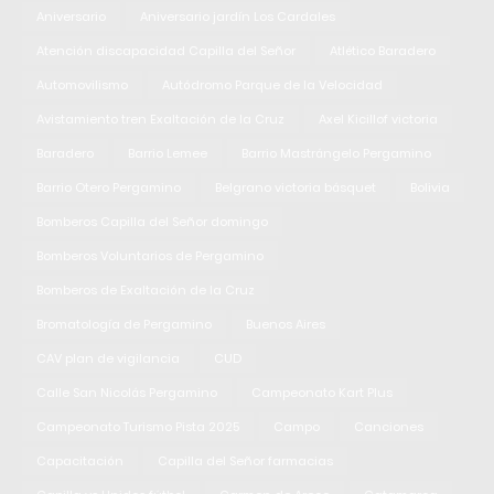
Aniversario
Aniversario jardín Los Cardales
Atención discapacidad Capilla del Señor
Atlético Baradero
Automovilismo
Autódromo Parque de la Velocidad
Avistamiento tren Exaltación de la Cruz
Axel Kicillof victoria
Baradero
Barrio Lemee
Barrio Mastrángelo Pergamino
Barrio Otero Pergamino
Belgrano victoria básquet
Bolivia
Bomberos Capilla del Señor domingo
Bomberos Voluntarios de Pergamino
Bomberos de Exaltación de la Cruz
Bromatología de Pergamino
Buenos Aires
CAV plan de vigilancia
CUD
Calle San Nicolás Pergamino
Campeonato Kart Plus
Campeonato Turismo Pista 2025
Campo
Canciones
Capacitación
Capilla del Señor farmacias