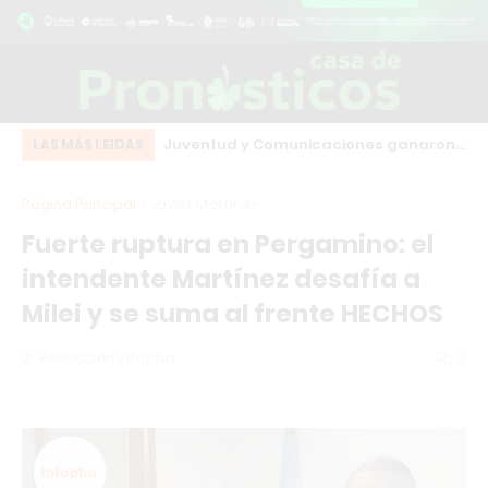
eot bordó que chocó
Juventud y Comunicaciones ganaron
El
LAS MÁS LEIDAS
o centro de Los
en el arranque de una fecha clave del
co
Página Principal
Javier Martinez
básquet local
Fuerte ruptura en Pergamino: el
intendente Martínez desafía a
Milei y se suma al frente HECHOS
Redacción Infopba
0