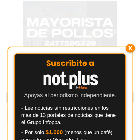
X
Suscribite a
Apoyas al periodismo independiente.
SEGUINOS
- Lee noticias sin restricciones en los
más de 13 portales de noticias que tiene
1.5k
1.8k
el Grupo Infopba.
$1.000
- Por solo
(menos que un café)
×
Entérate primero
pagando con Mercado Pago.
Síguenos en