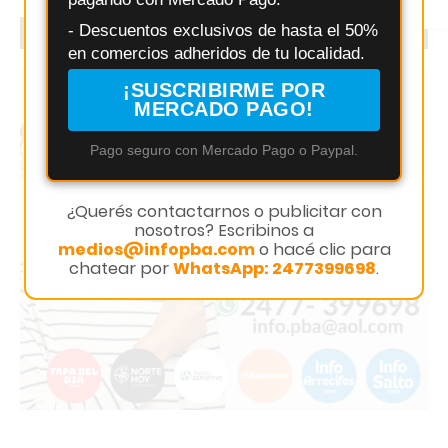
Instagram
- Descuentos exclusivos de hasta el 50%
PUBLICITÁ CON NOSOTROS
en comercios adheridos de tu localidad.
¡SUSCRIBIRME POR
MERCADO PAGO!
Pago seguro con Mercado Pago o Paypal.
¿Querés contactarnos o publicitar con
nosotros? Escribinos a
medios@infopba.com
o hacé clic para
chatear por
WhatsApp: 2477399698
.