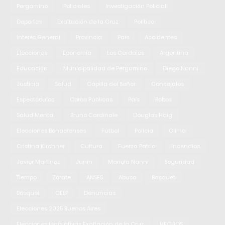
Pergamino
Policiales
Investigación Policial
Deportes
Exaltación de la Cruz
Política
Interés General
Provincia
Pais
Accidentes
Elecciones
Economía
Los Cardales
Argentina
Educación
Municipalidad de Pergamino
Diego Nanni
Justicia
Salud
Capilla del Señor
Concejales
Espectáculos
Obras Públicas
País
Robos
Salud Mental
Bruno Cardinale
Douglas Haig
Elecciones Bonaerenses
Fútbol
Policia
Clima
Cristina Kirchner
Cultura
Fuerza Patria
Incendios
Javier Martinez
Junín
Mariela Nanni
Seguridad
Tiempo
Zárate
ANSES
Abuso
Basquet
Básquet
CELP
Denuncias
Elecciones 2025 Buenos Aires
Elecciones legislativas Exaltación de la Cruz
HECHOS