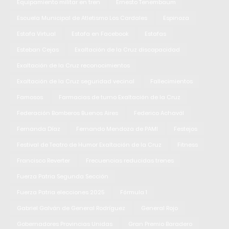
Equipamiento militar en tren
Ernesto Tenembaum
Escuela Municipal de Atletismo Los Cardales
Espinoza
Estafa Virtual
Estafa en Facebook
Estafas
Esteban Cejas
Exaltación de la Cruz discapacidad
Exaltación de la Cruz reconocimientos
Exaltación de la Cruz seguridad vecinal
Fallecimientos
Famosos
Farmacias de turno Exaltación de la Cruz
Federación Bomberos Buenos Aires
Federico Achavál
Fernanda Díaz
Fernando Mendoza de PAMI
Festejos
Festival de Teatro de Humor Exaltación de la Cruz
Fitness
Francisco Reverter
Frecuencias reducidas trenes
Fuerza Patria Segunda Sección
Fuerza Patria elecciones 2025
Fórmula 1
Gabriel Galván de General Rodríguez
General Rojo
Gobernadores Provincias Unidas
Gran Premio Baradero