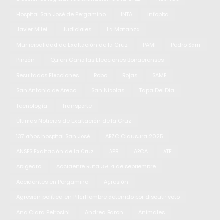
Hospital San José de Pergamino
INTA
Infopba
Javier Milei
Judiciales
La Matanza
Municipalidad de Exaltación de la Cruz
PAMI
Pedro Sarri
Pinzón
Quien Gano las Elecciones Bonaerenses
Resultados Elecciones
Robo
Rojas
SAME
San Antonio de Areco
San Nicolas
Tapa Del Dia
Tecnología
Transporte
Últimas Noticias de Exaltación de la Cruz
137 años hospital San José
ABZC Clausura 2025
ANSES Exaltación de la Cruz
APB
ARCA
ATE
Abigeato
Accidente Ruta 39 14 de septiembre
Accidentes en Pergamino
Agresión
Agresión política en PilarHombre detenido por discutir voto
Ana Clara Petrosini
Andrea Baron
Animales