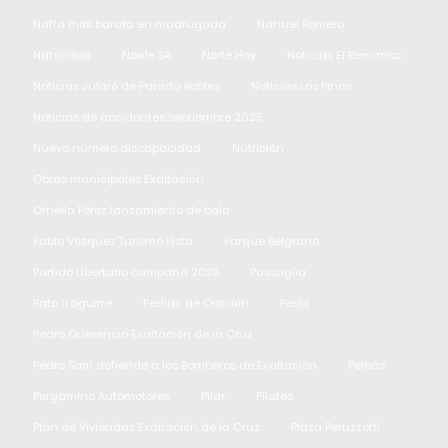
Nafta más barata en madrugada
Nahuel Romero
Natalidad
Noale SA
Norte Hoy
Noticias El Remanso
Noticias Jularó de Parada Robles
Noticias Los Pinos
Noticias de accidentes septiembre 2025
Nuevo número discapacidad
Nutrición
Obras municipales Exaltación
Ornella Pérez lanzamiento de bala
Pablo Vázquez Turismo Pista
Parque Belgrano
Partido Libertario campaña 2025
Passaglia
Pato Izaguirre
Pedido de Oración
Pedix
Pedro Querencio Exaltación de la Cruz
Pedro Sarri defiende a los Bomberos de Exaltación
Peleas
Pergamino Automotores
Pilar
Pilates
Plan de Viviendas Exaltación de la Cruz
Plaza Peruzzotti