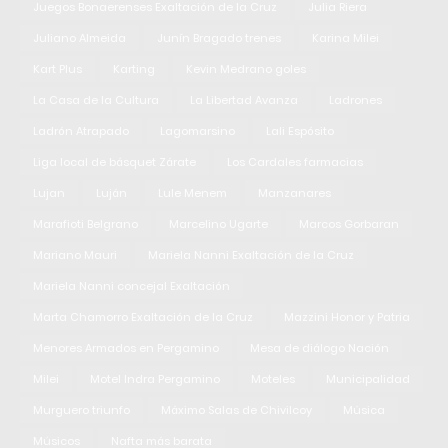
Juegos Bonaerenses Exaltación de la Cruz
Julia Riera
Juliano Almeida
Junín Bragado trenes
Karina Milei
Kart Plus
Karting
Kevin Medrano goles
La Casa de la Cultura
La Libertad Avanza
Ladrones
Ladrón Atrapado
Lagomarsino
Lali Espósito
Liga local de básquet Zárate
Los Cardales farmacias
Lujan
Luján
Lule Menem
Manzanares
Marafioti Belgrano
Marcelino Ugarte
Marcos Gorbaran
Mariano Mauri
Mariela Nanni Exaltación de la Cruz
Mariela Nanni concejal Exaltación
Marta Chamorro Exaltación de la Cruz
Mazzini Honor y Patria
Menores Armados en Pergamino
Mesa de diálogo Nación
Milei
Motel Indra Pergamino
Moteles
Municipalidad
Murguero triunfo
Máximo Salas de Chivilcoy
Música
Músicos
Nafta más barata