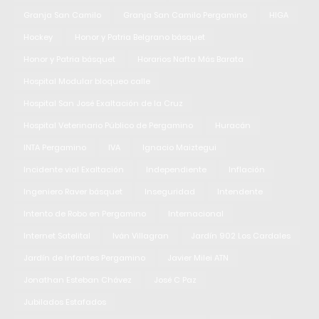
Granja San Camilo
Granja San Camilo Pergamino
HIGA
Hockey
Honor y Patria Belgrano básquet
Honor y Patria básquet
Horarios Nafta Más Barata
Hospital Modular bloqueo calle
Hospital San José Exaltación de la Cruz
Hospital Veterinario Público de Pergamino
Huracán
INTA Pergamino
IVA
Ignacio Maiztegui
Incidente vial Exaltación
Independiente
Inflación
Ingeniero Raver básquet
Inseguridad
Intendente
Intento de Robo en Pergamino
Internacional
Internet Satelital
Iván Villagran
Jardín 902 Los Cardales
Jardín de Infantes Pergamino
Javier Milei ATN
Jonathan Esteban Chávez
José C Paz
Jubilados Estafados