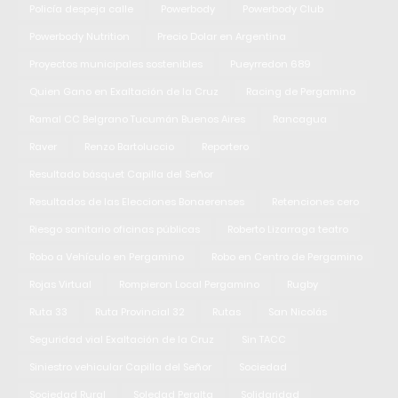
Policía despeja calle
Powerbody
Powerbody Club
Powerbody Nutrition
Precio Dolar en Argentina
Proyectos municipales sostenibles
Pueyrredon 689
Quien Gano en Exaltación de la Cruz
Racing de Pergamino
Ramal CC Belgrano Tucumán Buenos Aires
Rancagua
Raver
Renzo Bartoluccio
Reportero
Resultado básquet Capilla del Señor
Resultados de las Elecciones Bonaerenses
Retenciones cero
Riesgo sanitario oficinas públicas
Roberto Lizarraga teatro
Robo a Vehículo en Pergamino
Robo en Centro de Pergamino
Rojas Virtual
Rompieron Local Pergamino
Rugby
Ruta 33
Ruta Provincial 32
Rutas
San Nicolás
Seguridad vial Exaltación de la Cruz
Sin TACC
Siniestro vehicular Capilla del Señor
Sociedad
Sociedad Rural
Soledad Peralta
Solidaridad