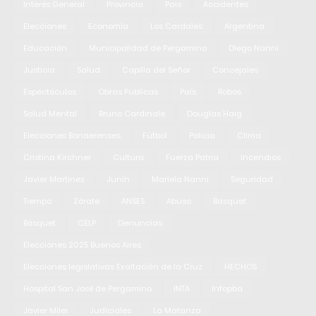
Interés General
Provincia
Pais
Accidentes
Elecciones
Economía
Los Cardales
Argentina
Educación
Municipalidad de Pergamino
Diego Nanni
Justicia
Salud
Capilla del Señor
Concejales
Espectáculos
Obras Públicas
País
Robos
Salud Mental
Bruno Cardinale
Douglas Haig
Elecciones Bonaerenses
Fútbol
Policia
Clima
Cristina Kirchner
Cultura
Fuerza Patria
Incendios
Javier Martinez
Junín
Mariela Nanni
Seguridad
Tiempo
Zárate
ANSES
Abuso
Basquet
Básquet
CELP
Denuncias
Elecciones 2025 Buenos Aires
Elecciones legislativas Exaltación de la Cruz
HECHOS
Hospital San José de Pergamino
INTA
Infopba
Javier Milei
Judiciales
La Matanza