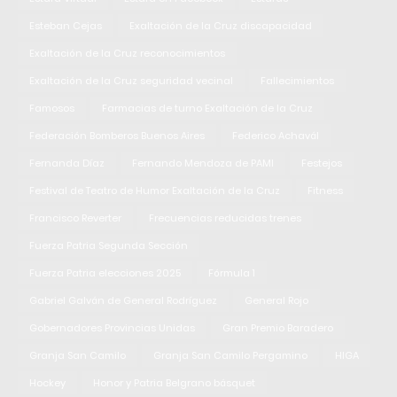
Esteban Cejas
Exaltación de la Cruz discapacidad
Exaltación de la Cruz reconocimientos
Exaltación de la Cruz seguridad vecinal
Fallecimientos
Famosos
Farmacias de turno Exaltación de la Cruz
Federación Bomberos Buenos Aires
Federico Achavál
Fernanda Díaz
Fernando Mendoza de PAMI
Festejos
Festival de Teatro de Humor Exaltación de la Cruz
Fitness
Francisco Reverter
Frecuencias reducidas trenes
Fuerza Patria Segunda Sección
Fuerza Patria elecciones 2025
Fórmula 1
Gabriel Galván de General Rodríguez
General Rojo
Gobernadores Provincias Unidas
Gran Premio Baradero
Granja San Camilo
Granja San Camilo Pergamino
HIGA
Hockey
Honor y Patria Belgrano básquet