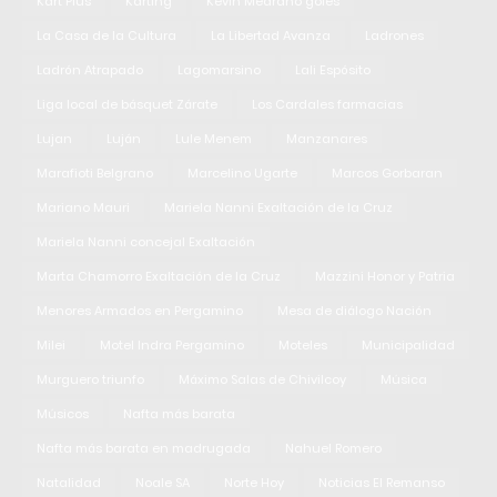
Kart Plus
Karting
Kevin Medrano goles
La Casa de la Cultura
La Libertad Avanza
Ladrones
Ladrón Atrapado
Lagomarsino
Lali Espósito
Liga local de básquet Zárate
Los Cardales farmacias
Lujan
Luján
Lule Menem
Manzanares
Marafioti Belgrano
Marcelino Ugarte
Marcos Gorbaran
Mariano Mauri
Mariela Nanni Exaltación de la Cruz
Mariela Nanni concejal Exaltación
Marta Chamorro Exaltación de la Cruz
Mazzini Honor y Patria
Menores Armados en Pergamino
Mesa de diálogo Nación
Milei
Motel Indra Pergamino
Moteles
Municipalidad
Murguero triunfo
Máximo Salas de Chivilcoy
Música
Músicos
Nafta más barata
Nafta más barata en madrugada
Nahuel Romero
Natalidad
Noale SA
Norte Hoy
Noticias El Remanso