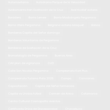
Automovilismo
Autódromo Parque de la Velocidad
Avistamiento tren Exaltación de la Cruz
Axel Kicillof victoria
Baradero
Barrio Lemee
Barrio Mastrángelo Pergamino
Barrio Otero Pergamino
Belgrano victoria básquet
Bolivia
Bomberos Capilla del Señor domingo
Bomberos Voluntarios de Pergamino
Bomberos de Exaltación de la Cruz
Bromatología de Pergamino
Buenos Aires
CAV plan de vigilancia
CUD
Calle San Nicolás Pergamino
Campeonato Kart Plus
Campeonato Turismo Pista 2025
Campo
Canciones
Capacitación
Capilla del Señor farmacias
Capilla vs Unidos fútbol
Carmen de Areco
Catamarca
Centro Cultural Cosmopolita eventos
Certificado Único de Discapacidad
Chacabuco