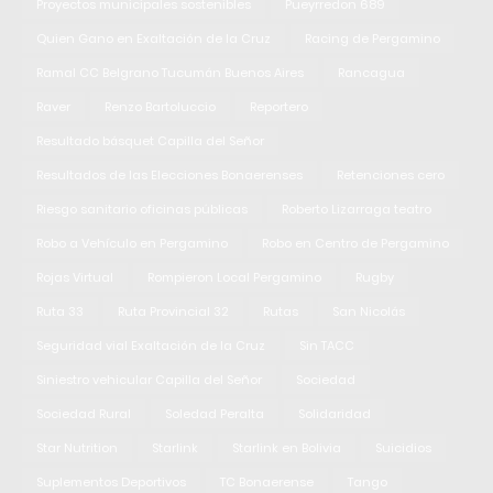
Proyectos municipales sostenibles
Pueyrredon 689
Quien Gano en Exaltación de la Cruz
Racing de Pergamino
Ramal CC Belgrano Tucumán Buenos Aires
Rancagua
Raver
Renzo Bartoluccio
Reportero
Resultado básquet Capilla del Señor
Resultados de las Elecciones Bonaerenses
Retenciones cero
Riesgo sanitario oficinas públicas
Roberto Lizarraga teatro
Robo a Vehículo en Pergamino
Robo en Centro de Pergamino
Rojas Virtual
Rompieron Local Pergamino
Rugby
Ruta 33
Ruta Provincial 32
Rutas
San Nicolás
Seguridad vial Exaltación de la Cruz
Sin TACC
Siniestro vehicular Capilla del Señor
Sociedad
Sociedad Rural
Soledad Peralta
Solidaridad
Star Nutrition
Starlink
Starlink en Bolivia
Suicidios
Suplementos Deportivos
TC Bonaerense
Tango