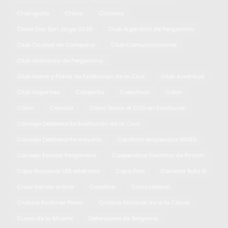
Changuito
China
Ciclismo
Clase Dos San Jorge 2025
Club Argentino de Pergamino
Club Ciudad de Campana
Club Comunicaciones
Club Gimnasia de Pergamino
Club Honor y Patria de Exaltacion de la Cruz
Club Juventud
Club Viajantes
Colapinto
Colectivos
Colon
Colón
Comida
Como Sacar el CUD en Exaltacion
Concejo Deliberante Exaltación de la Cruz
Concejo Deliberante mayoría
Conflicto empleados ANSES
Consejo Escolar Pergamino
Cooperativa Electrica de Pinzon
Copa Nacional U18 atletismo
Copa País
Corredor Ruta 8
Crear tienda online
Creatina
Crisis Laboral
Cristina Kirchner Presa
Cristina Kirchner ira a la Cárcel
Curva de la Muerte
Defensores de Belgrano