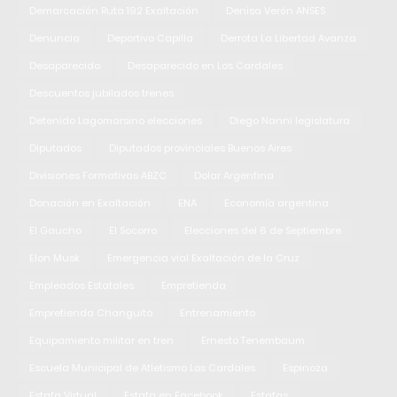
Demarcación Ruta 192 Exaltación
Denisa Verón ANSES
Denuncia
Deportivo Capilla
Derrota La Libertad Avanza
Desaparecido
Desaparecido en Los Cardales
Descuentos jubilados trenes
Detenido Lagomarsino elecciones
Diego Nanni legislatura
Diputados
Diputados provinciales Buenos Aires
Divisiones Formativas ABZC
Dolar Argentina
Donación en Exaltación
ENA
Economía argentina
El Gaucho
El Socorro
Elecciones del 6 de Septiembre
Elon Musk
Emergencia vial Exaltación de la Cruz
Empleados Estatales
Empretienda
Empretienda Changuito
Entrenamiento
Equipamiento militar en tren
Ernesto Tenembaum
Escuela Municipal de Atletismo Los Cardales
Espinoza
Estafa Virtual
Estafa en Facebook
Estafas