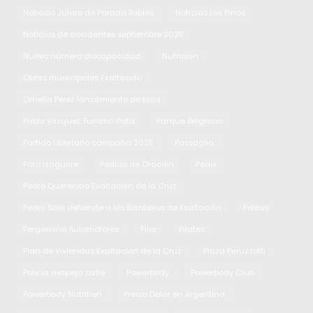
Noticias Jularó de Parada Robles
Noticias Los Pinos
Noticias de accidentes septiembre 2025
Nuevo número discapacidad
Nutrición
Obras municipales Exaltación
Ornella Pérez lanzamiento de bala
Pablo Vázquez Turismo Pista
Parque Belgrano
Partido Libertario campaña 2025
Passaglia
Pato Izaguirre
Pedido de Oración
Pedix
Pedro Querencio Exaltación de la Cruz
Pedro Sarri defiende a los Bomberos de Exaltación
Peleas
Pergamino Automotores
Pilar
Pilates
Plan de Viviendas Exaltación de la Cruz
Plaza Peruzzotti
Policía despeja calle
Powerbody
Powerbody Club
Powerbody Nutrition
Precio Dolar en Argentina