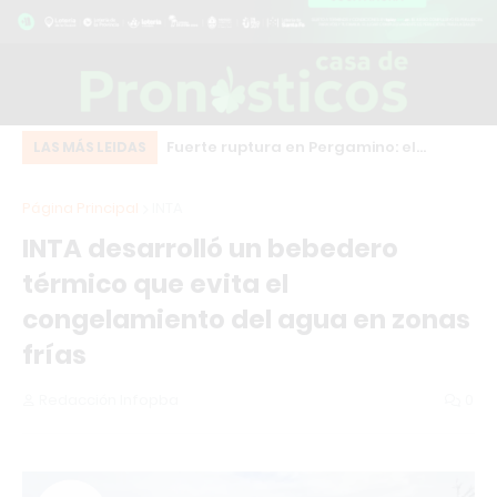
eot bordó que chocó
Fuerte ruptura en Pergamino: el
Do
LAS MÁS LEIDAS
o centro de Los
intendente Martínez desafía a Milei y
de
Página Principal
INTA
se suma al frente HECHOS
ma
INTA desarrolló un bebedero
térmico que evita el
congelamiento del agua en zonas
frías
Redacción Infopba
0