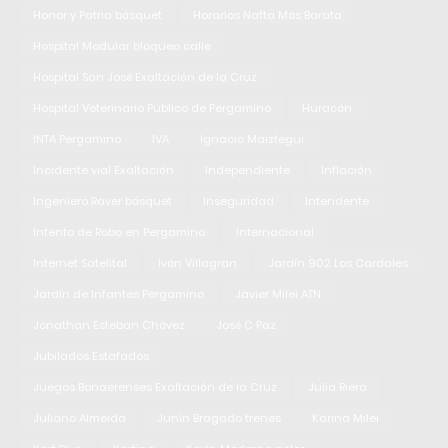
Honor y Patria básquet
Horarios Nafta Más Barata
Hospital Modular bloqueo calle
Hospital San José Exaltación de la Cruz
Hospital Veterinario Público de Pergamino
Huracán
INTA Pergamino
IVA
Ignacio Maiztegui
Incidente vial Exaltación
Independiente
Inflación
Ingeniero Raver básquet
Inseguridad
Intendente
Intento de Robo en Pergamino
Internacional
Internet Satelital
Iván Villagran
Jardín 902 Los Cardales
Jardín de Infantes Pergamino
Javier Milei ATN
Jonathan Esteban Chávez
José C Paz
Jubilados Estafados
Juegos Bonaerenses Exaltación de la Cruz
Julia Riera
Juliano Almeida
Junín Bragado trenes
Karina Milei