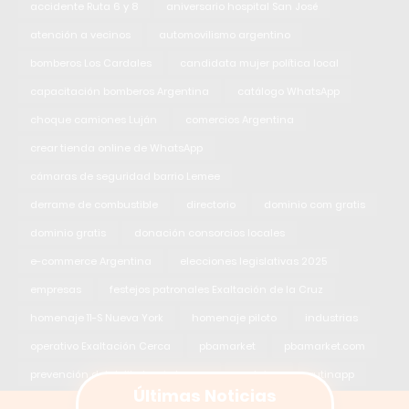
accidente Ruta 6 y 8
aniversario hospital San José
atención a vecinos
automovilismo argentino
bomberos Los Cardales
candidata mujer política local
capacitación bomberos Argentina
catálogo WhatsApp
choque camiones Luján
comercios Argentina
crear tienda online de WhatsApp
cámaras de seguridad barrio Lemee
derrame de combustible
directorio
dominio com gratis
dominio gratis
donación consorcios locales
e-commerce Argentina
elecciones legislativas 2025
empresas
festejos patronales Exaltación de la Cruz
homenaje 11-S Nueva York
homenaje piloto
industrias
operativo Exaltación Cerca
pbamarket
pbamarket.com
prevención del delito barrio Lemee
proteina
rutinapp
Últimas Noticias
rutinapp.me
salud pública Exaltación de la Cruz