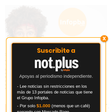
X
Suscribite a
Apoyas al periodismo independiente.
- Lee noticias sin restricciones en los
más de 13 portales de noticias que tiene
el Grupo Infopba.
$1.000
- Por solo
(menos que un café)
EN TENDENCIA
LO MÁS LEIDO
×
Entérate primero
pagando con Mercado Pago.
Síguenos en