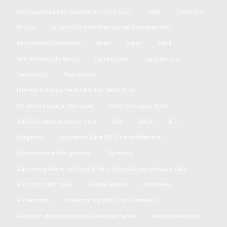
Municipalidad de Exaltación de la Cruz
PAMI
Pedro Sarri
Pinzón
Quien Gano las Elecciones Bonaerenses
Resultados Elecciones
Robo
Rojas
SAME
San Antonio de Areco
San Nicolas
Tapa Del Dia
Tecnología
Transporte
Últimas Noticias de Exaltación de la Cruz
137 años hospital San José
ABZC Clausura 2025
ANSES Exaltación de la Cruz
APB
ARCA
ATE
Abigeato
Accidente Ruta 39 14 de septiembre
Accidentes en Pergamino
Agresión
Agresión política en PilarHombre detenido por discutir voto
Ana Clara Petrosini
Andrea Baron
Animales
Aniversario
Aniversario jardín Los Cardales
Atención discapacidad Capilla del Señor
Atlético Baradero