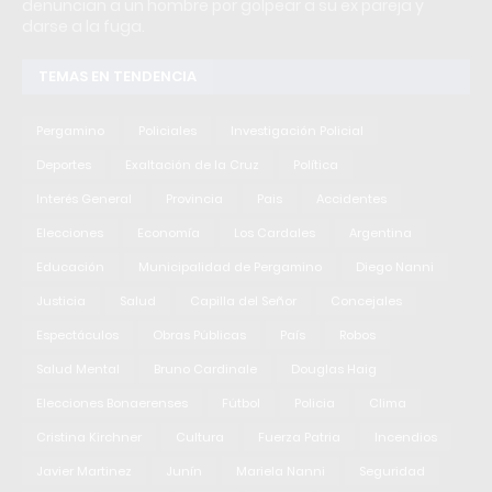
denuncian a un hombre por golpear a su ex pareja y
darse a la fuga.
TEMAS EN TENDENCIA
Pergamino
Policiales
Investigación Policial
Deportes
Exaltación de la Cruz
Política
Interés General
Provincia
Pais
Accidentes
Elecciones
Economía
Los Cardales
Argentina
Educación
Municipalidad de Pergamino
Diego Nanni
Justicia
Salud
Capilla del Señor
Concejales
Espectáculos
Obras Públicas
País
Robos
Salud Mental
Bruno Cardinale
Douglas Haig
Elecciones Bonaerenses
Fútbol
Policia
Clima
Cristina Kirchner
Cultura
Fuerza Patria
Incendios
Javier Martinez
Junín
Mariela Nanni
Seguridad