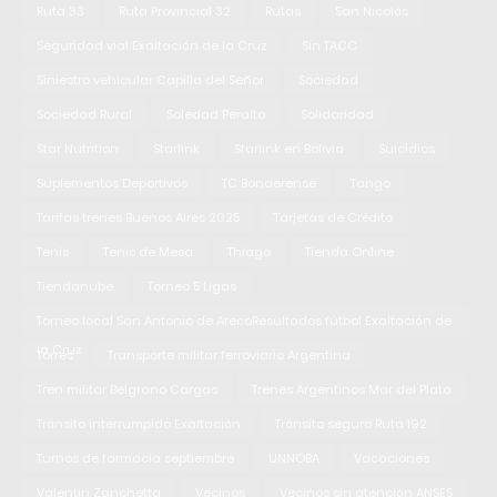
Ruta 33
Ruta Provincial 32
Rutas
San Nicolás
Seguridad vial Exaltación de la Cruz
Sin TACC
Siniestro vehicular Capilla del Señor
Sociedad
Sociedad Rural
Soledad Peralta
Solidaridad
Star Nutrition
Starlink
Starlink en Bolivia
Suicidios
Suplementos Deportivos
TC Bonaerense
Tango
Tarifas trenes Buenos Aires 2025
Tarjetas de Crédito
Tenis
Tenis de Mesa
Thiago
Tienda Online
Tiendanube
Torneo 5 Ligas
Torneo local San Antonio de ArecoResultados fútbol Exaltación de
la Cruz
Torres
Transporte militar ferroviario Argentina
Tren militar Belgrano Cargas
Trenes Argentinos Mar del Plata
Tránsito interrumpido Exaltación
Tránsito seguro Ruta 192
Turnos de farmacia septiembre
UNNOBA
Vacaciones
Valentin Zanchetta
Vecinos
Vecinos sin atención ANSES