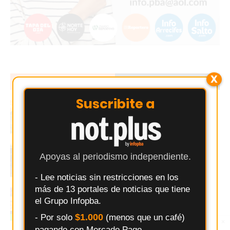
X
EN TENDENCIA
LO MÁS LEIDO
Suscribite a
Buscan a un Peugeot bordó que chocó y se
fugó en pleno centro de Los Cardales
Juventud y Comunicaciones ganaron en el
Apoyas al periodismo independiente.
arranque de una fecha clave del básquet
local
- Lee noticias sin restricciones en los
más de 13 portales de noticias que tiene
El error que hace perder ventas a los
el Grupo Infopba.
comercios Argentinos
$1.000
- Por solo
(menos que un café)
×
Entérate primero
pagando con Mercado Pago.
Síguenos en