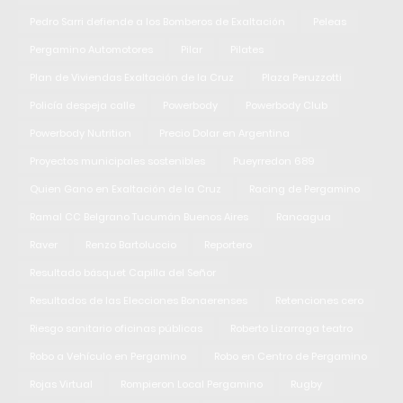
Pedro Sarri defiende a los Bomberos de Exaltación
Peleas
Pergamino Automotores
Pilar
Pilates
Plan de Viviendas Exaltación de la Cruz
Plaza Peruzzotti
Policía despeja calle
Powerbody
Powerbody Club
Powerbody Nutrition
Precio Dolar en Argentina
Proyectos municipales sostenibles
Pueyrredon 689
Quien Gano en Exaltación de la Cruz
Racing de Pergamino
Ramal CC Belgrano Tucumán Buenos Aires
Rancagua
Raver
Renzo Bartoluccio
Reportero
Resultado básquet Capilla del Señor
Resultados de las Elecciones Bonaerenses
Retenciones cero
Riesgo sanitario oficinas públicas
Roberto Lizarraga teatro
Robo a Vehículo en Pergamino
Robo en Centro de Pergamino
Rojas Virtual
Rompieron Local Pergamino
Rugby