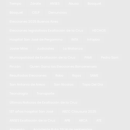
Tiempo
Zárate
ANSES
Abuso
Basquet
Básquet
CELP
Denuncias
Elecciones 2025 Buenos Aires
Elecciones legislativas Exaltación de la Cruz
HECHOS
Hospital San José de Pergamino
INTA
Infopba
Javier Milei
Judiciales
La Matanza
Municipalidad de Exaltación de la Cruz
PAMI
Pedro Sarri
Pinzón
Quien Gano las Elecciones Bonaerenses
Resultados Elecciones
Robo
Rojas
SAME
San Antonio de Areco
San Nicolas
Tapa Del Dia
Tecnología
Transporte
Últimas Noticias de Exaltación de la Cruz
137 años hospital San José
ABZC Clausura 2025
ANSES Exaltación de la Cruz
APB
ARCA
ATE
Abigeato
Accidente Ruta 39 14 de septiembre