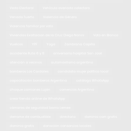
Veda Electoral
Vehículo averiado colectora
Venado Tuerto
Violencia de Género
Violencia familiar por voto
Viviendas Exaltacion de la Cruz Diego Nanni
Voto en Blanco
Vuelcos
YPF
Yoga
Zambrana Capilla
accidente Ruta 6 y 8
aniversario hospital San José
atención a vecinos
automovilismo argentino
bomberos Los Cardales
candidata mujer política local
capacitación bomberos Argentina
catálogo WhatsApp
choque camiones Luján
comercios Argentina
crear tienda online de WhatsApp
cámaras de seguridad barrio Lemee
derrame de combustible
directorio
dominio com gratis
dominio gratis
donación consorcios locales