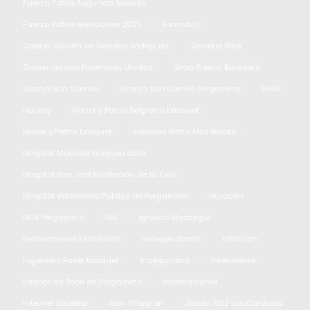
Fuerza Patria Segunda Sección
Fuerza Patria elecciones 2025
Fórmula 1
Gabriel Galván de General Rodríguez
General Rojo
Gobernadores Provincias Unidas
Gran Premio Baradero
Granja San Camilo
Granja San Camilo Pergamino
HIGA
Hockey
Honor y Patria Belgrano básquet
Honor y Patria básquet
Horarios Nafta Más Barata
Hospital Modular bloqueo calle
Hospital San José Exaltación de la Cruz
Hospital Veterinario Público de Pergamino
Huracán
INTA Pergamino
IVA
Ignacio Maiztegui
Incidente vial Exaltación
Independiente
Inflación
Ingeniero Raver básquet
Inseguridad
Intendente
Intento de Robo en Pergamino
Internacional
Internet Satelital
Iván Villagran
Jardín 902 Los Cardales