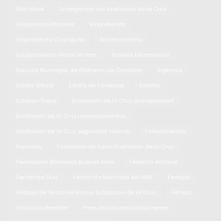
Elon Musk
Emergencia vial Exaltación de la Cruz
Empleados Estatales
Empretienda
Empretienda Changuito
Entrenamiento
Equipamiento militar en tren
Ernesto Tenembaum
Escuela Municipal de Atletismo Los Cardales
Espinoza
Estafa Virtual
Estafa en Facebook
Estafas
Esteban Cejas
Exaltación de la Cruz discapacidad
Exaltación de la Cruz reconocimientos
Exaltación de la Cruz seguridad vecinal
Fallecimientos
Famosos
Farmacias de turno Exaltación de la Cruz
Federación Bomberos Buenos Aires
Federico Achavál
Fernanda Díaz
Fernando Mendoza de PAMI
Festejos
Festival de Teatro de Humor Exaltación de la Cruz
Fitness
Francisco Reverter
Frecuencias reducidas trenes