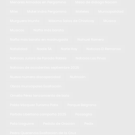
Menores Armados en Pergamino
Mesa de diálogo Nación
Milei
Motel Indra Pergamino
Moteles
Municipalidad
Murguero triunfo
Máximo Salas de Chivilcoy
Música
Músicos
Nafta más barata
Nafta más barata en madrugada
Nahuel Romero
Natalidad
Noale SA
Norte Hoy
Noticias El Remanso
Noticias Jularó de Parada Robles
Noticias Los Pinos
Noticias de accidentes septiembre 2025
Nuevo número discapacidad
Nutrición
Obras municipales Exaltación
Ornella Pérez lanzamiento de bala
Pablo Vázquez Turismo Pista
Parque Belgrano
Partido Libertario campaña 2025
Passaglia
Pato Izaguirre
Pedido de Oración
Pedix
Pedro Querencio Exaltación de la Cruz