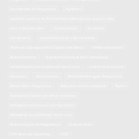
Accidentes en Pergamino
Agresión
Agresión política en PilarHombre detenido por discutir voto
Ana Clara Petrosini
Andrea Baron
Animales
Aniversario
Aniversario jardín Los Cardales
Atención discapacidad Capilla del Señor
Atlético Baradero
Automovilismo
Autódromo Parque de la Velocidad
Avistamiento tren Exaltación de la Cruz
Axel Kicillof victoria
Baradero
Barrio Lemee
Barrio Mastrángelo Pergamino
Barrio Otero Pergamino
Belgrano victoria básquet
Bolivia
Bomberos Capilla del Señor domingo
Bomberos Voluntarios de Pergamino
Bomberos de Exaltación de la Cruz
Bromatología de Pergamino
Buenos Aires
CAV plan de vigilancia
CUD