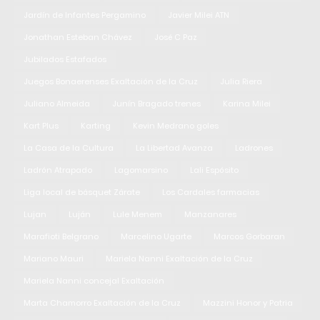
Jardín de Infantes Pergamino
Javier Milei ATN
Jonathan Esteban Chávez
José C Paz
Jubilados Estafados
Juegos Bonaerenses Exaltación de la Cruz
Julia Riera
Juliano Almeida
Junín Bragado trenes
Karina Milei
Kart Plus
Karting
Kevin Medrano goles
La Casa de la Cultura
La Libertad Avanza
Ladrones
Ladrón Atrapado
Lagomarsino
Lali Espósito
Liga local de básquet Zárate
Los Cardales farmacias
Lujan
Luján
Lule Menem
Manzanares
Marafioti Belgrano
Marcelino Ugarte
Marcos Gorbaran
Mariano Mauri
Mariela Nanni Exaltación de la Cruz
Mariela Nanni concejal Exaltación
Marta Chamorro Exaltación de la Cruz
Mazzini Honor y Patria