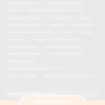
e-commerce Argentina
elecciones legislativas 2025
empresas
festejos patronales Exaltación de la Cruz
homenaje 11-S Nueva York
homenaje piloto
industrias
operativo Exaltación Cerca
pbamarket
pbamarket.com
prevención del delito barrio Lemee
proteina
rutinapp
rutinapp.me
salud pública Exaltación de la Cruz
servicios municipales
siniestro vial Buenos Aires
teatro comedia Argentina
tienda online Argentina
trámites provinciales
vecinos destacados Exaltación de la Cruz
vender por WhatsApp
Últimas Noticias del Dolar en Argentina
CONTACTO - GRUPO INFOPBA
Últimas Noticias