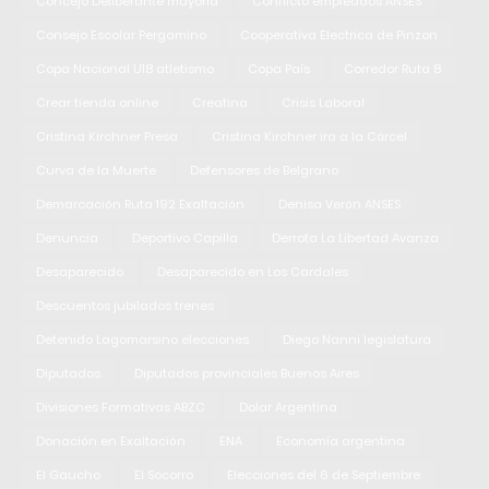
Concejo Deliberante mayoría
Conflicto empleados ANSES
Consejo Escolar Pergamino
Cooperativa Electrica de Pinzon
Copa Nacional U18 atletismo
Copa País
Corredor Ruta 8
Crear tienda online
Creatina
Crisis Laboral
Cristina Kirchner Presa
Cristina Kirchner ira a la Cárcel
Curva de la Muerte
Defensores de Belgrano
Demarcación Ruta 192 Exaltación
Denisa Verón ANSES
Denuncia
Deportivo Capilla
Derrota La Libertad Avanza
Desaparecido
Desaparecido en Los Cardales
Descuentos jubilados trenes
Detenido Lagomarsino elecciones
Diego Nanni legislatura
Diputados
Diputados provinciales Buenos Aires
Divisiones Formativas ABZC
Dolar Argentina
Donación en Exaltación
ENA
Economía argentina
El Gaucho
El Socorro
Elecciones del 6 de Septiembre