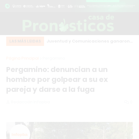
eot bordó que chocó
Juventud y Comunicaciones ganaron
El
LAS MÁS LEIDAS
o centro de Los
en el arranque de una fecha clave del
co
Página Principal
Pergamino
básquet local
Pergamino: denuncian a un
hombre por golpear a su ex
pareja y darse a la fuga
Redacción Infopba
0