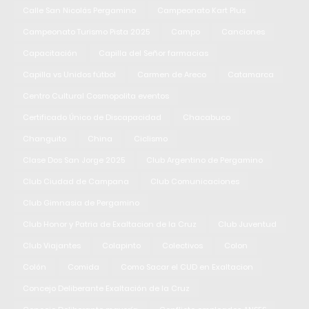
Calle San Nicolás Pergamino
Campeonato Kart Plus
Campeonato Turismo Pista 2025
Campo
Canciones
Capacitación
Capilla del Señor farmacias
Capilla vs Unidos fútbol
Carmen de Areco
Catamarca
Centro Cultural Cosmopolita eventos
Certificado Único de Discapacidad
Chacabuco
Changuito
China
Ciclismo
Clase Dos San Jorge 2025
Club Argentino de Pergamino
Club Ciudad de Campana
Club Comunicaciones
Club Gimnasia de Pergamino
Club Honor y Patria de Exaltacion de la Cruz
Club Juventud
Club Viajantes
Colapinto
Colectivos
Colon
Colón
Comida
Como Sacar el CUD en Exaltacion
Concejo Deliberante Exaltación de la Cruz