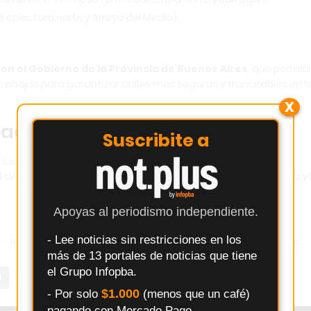
 colectora norte y Arroyo del Medio)
a
on el Gobierno de la Provincia de Buenos Aires
, que permiti
 trabajos para garantizar calles más seguras y transitables en 
X
dad
Suscribite a
os contarán con
calles asfaltadas
que faciliten la movilidad,
 de vida de los vecinos, consolidando la planificación urbana y 
Apoyas al periodismo independiente.
- Lee noticias sin restricciones en los
Noticias Jularó de Parada Robles
Noticias Los Pinos
Obras Públicas
más de 13 portales de noticias que tiene
el Grupo Infopba.
$1.000
- Por solo
(menos que un café)
pagando con Mercado Pago.