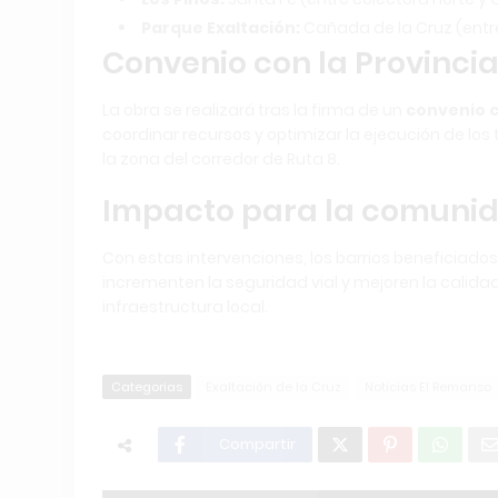
Parque Exaltación:
Cañada de la Cruz (entre
Convenio con la Provinci
La obra se realizará tras la firma de un
convenio c
coordinar recursos y optimizar la ejecución de los
la zona del corredor de Ruta 8.
Impacto para la comuni
Con estas intervenciones, los barrios beneficiad
incrementen la seguridad vial y mejoren la calidad
infraestructura local.
Categorias
Exaltación de la Cruz
Noticias El Remanso
Compartir