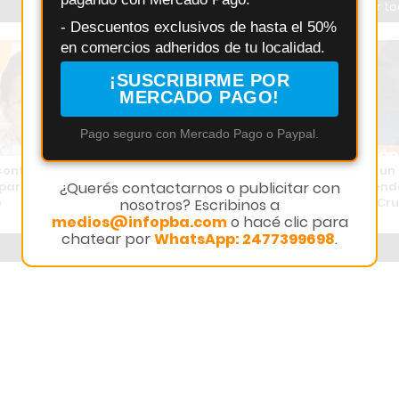
Ver t
- Descuentos exclusivos de hasta el 50%
en comercios adheridos de tu localidad.
¡SUSCRIBIRME POR
MERCADO PAGO!
Pago seguro con Mercado Pago o Paypal.
contra reloj: buscan fondos
Golpe policial en Torres: cayó un
¿Querés contactarnos o publicitar con
para operar a Marta
sospechoso por robos en viviend
o
comercio de Exaltación de la Cr
nosotros? Escribinos a
medios@infopba.com
o hacé clic para
chatear por
WhatsApp: 2477399698
.