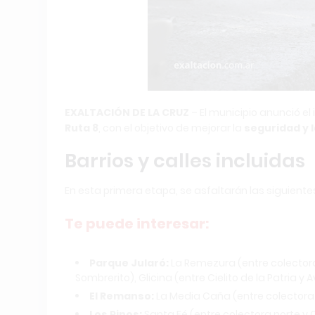
EXALTACIÓN DE LA CRUZ
– El municipio anunció el 
Ruta 8
, con el objetivo de mejorar la
seguridad y l
Barrios y calles incluidas
En esta primera etapa, se asfaltarán las siguientes
Te puede interesar:
Parque Jularó:
La Remezura (entre colectora s
Sombrerito), Glicina (entre Cielito de la Patria y 
El Remanso:
La Media Caña (entre colectora
Los Pinos:
Santa Fé (entre colectora norte y 