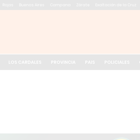
Rojas
Buenos Aires
Campana
Zárate
Exaltación de la Cruz
El tiempo en Exalt
LOS CARDALES
PROVINCIA
PAIS
POLICIALES