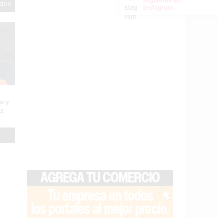
odas
Instagram
a y
uz